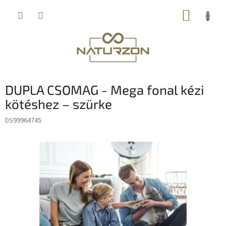
Ugrás
KOSÁR
a
fő
tartalomhoz
DUPLA CSOMAG - Mega fonal kézi
kötéshez – szürke
DS99964745