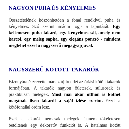
NAGYON PUHA ÉS KÉNYELMES
Összetételének köszönhetően a fonal rendkívül puha és
kényelmes. Szó szerint imádni fogja a tapintását.
Egy
kellemesen puha takaró, egy kényelmes sál, amely nem
karcol, egy meleg sapka, egy elegáns poncsó - mindent
megtehet ezzel a nagyszerű megagyapjúval.
NAGYSZERŰ KÖTÖTT TAKARÓK
Bizonyára észrevette már az új trendet az óriási kötött takarók
formájában. A takarók nagyon ötletesek, stílusosak és
praktikusan melegek.
Most már akár otthon is köthet
magának ilyen takarót a saját ízlése szerint.
Ezzel a
kötőfonallal öröm lesz.
Ezek a takarók nemcsak melegek, hanem tökéletesen
betöltenek egy dekoratív funkciót is. A hatalmas kötött