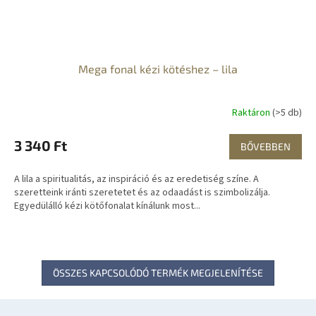
Mega fonal kézi kötéshez – lila
Raktáron
(>5 db)
3 340 Ft
BŐVEBBEN
A lila a spiritualitás, az inspiráció és az eredetiség színe. A
szeretteink iránti szeretetet és az odaadást is szimbolizálja.
Egyedülálló kézi kötőfonalat kínálunk most...
ÖSSZES KAPCSOLÓDÓ TERMÉK MEGJELENÍTÉSE