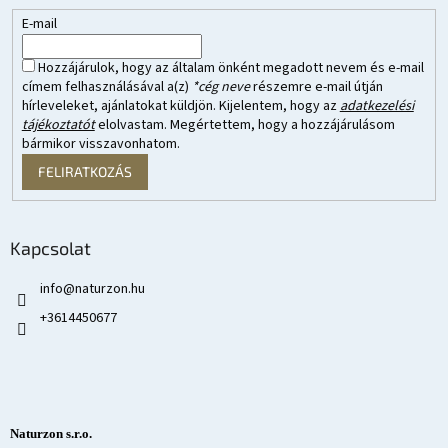
E-mail
Hozzájárulok, hogy az általam önként megadott nevem és e-mail
címem felhasználásával a(z)
*cég neve
részemre e-mail útján
hírleveleket, ajánlatokat küldjön. Kijelentem, hogy az
adatkezelési
tájékoztatót
elolvastam. Megértettem, hogy a hozzájárulásom
bármikor visszavonhatom.
FELIRATKOZÁS
Kapcsolat
info
@
naturzon.hu
+3614450677
Naturzon s.r.o.