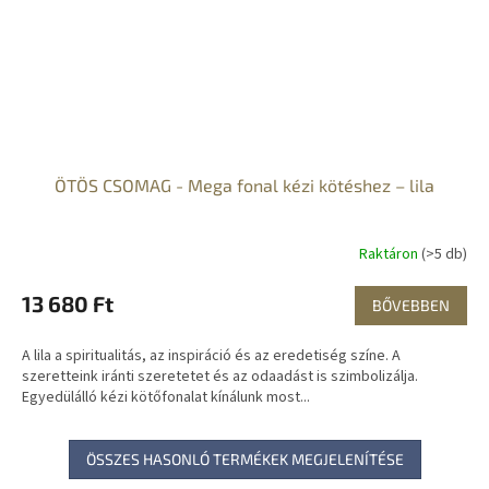
ÖTÖS CSOMAG - Mega fonal kézi kötéshez – lila
Raktáron
(>5 db)
13 680 Ft
BŐVEBBEN
A lila a spiritualitás, az inspiráció és az eredetiség színe. A
szeretteink iránti szeretetet és az odaadást is szimbolizálja.
Egyedülálló kézi kötőfonalat kínálunk most...
ÖSSZES HASONLÓ TERMÉKEK MEGJELENÍTÉSE