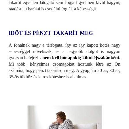
takarót egyetlen látogató sem fogja figyelmen kívül hagyni,
ráadásul a barátai is csodálni fogják a képességit.
IDŐT ÉS PÉNZT TAKARÍT MEG
A fonalnak nagy a térfogata, így az így kapott kötés nagy
sebességgel növekszik, és a nagyobb dolgot is nagyon
gyorsan befejezi -
nem kell hónapokig kötni éjszakánként.
Mi több, kényelmes csomagokat hoztunk létre az Ön
számára, hogy pénzt takarítson meg. A gyapjú a 20-as, 30-as,
35-ös tűkhöz és karos kötéshez is alkalmas.