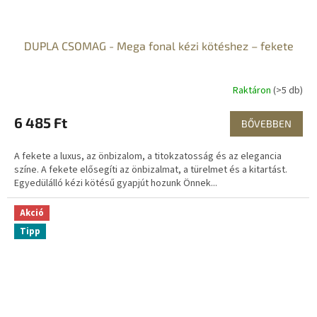
DUPLA CSOMAG - Mega fonal kézi kötéshez – fekete
Raktáron
(>5 db)
6 485 Ft
BŐVEBBEN
A fekete a luxus, az önbizalom, a titokzatosság és az elegancia
színe. A fekete elősegíti az önbizalmat, a türelmet és a kitartást.
Egyedülálló kézi kötésű gyapjút hozunk Önnek...
Akció
Tipp