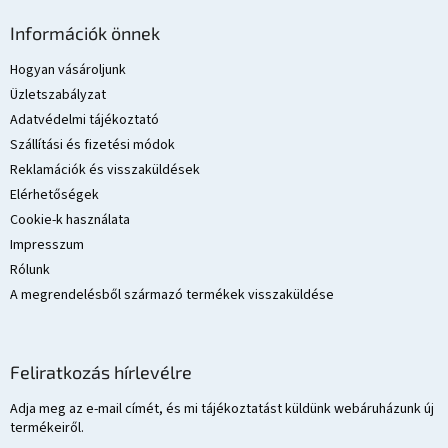
L
á
Információk önnek
b
l
Hogyan vásároljunk
é
Üzletszabályzat
c
Adatvédelmi tájékoztató
Szállítási és fizetési módok
Reklamációk és visszaküldések
Elérhetőségek
Cookie-k használata
Impresszum
Rólunk
A megrendelésből származó termékek visszaküldése
Feliratkozás hírlevélre
Adja meg az e-mail címét, és mi tájékoztatást küldünk webáruházunk új
termékeiről.