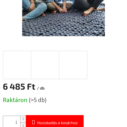
6 485 Ft
/ db
Egységár:
Raktáron
(>5 db)
Hozzáadás a kosárhoz