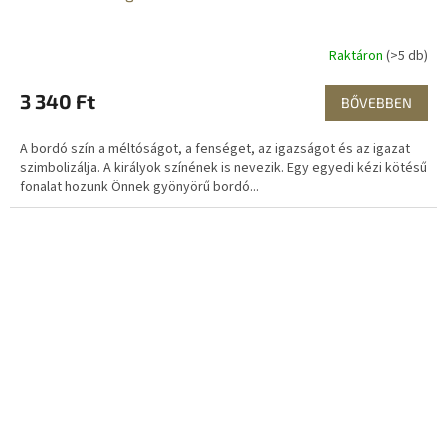
Raktáron
(>5 db)
3 340 Ft
BŐVEBBEN
A bordó szín a méltóságot, a fenséget, az igazságot és az igazat
szimbolizálja. A királyok színének is nevezik. Egy egyedi kézi kötésű
fonalat hozunk Önnek gyönyörű bordó...