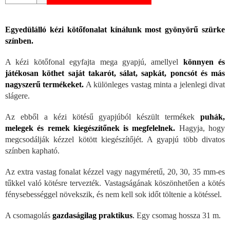
Egyedülálló kézi kötőfonalat kínálunk most gyönyörű szürke
színben.
A kézi kötőfonal egyfajta mega gyapjú, amellyel
könnyen és
játékosan köthet saját takarót, sálat, sapkát, poncsót és más
nagyszerű termékeket.
A különleges vastag minta a jelenlegi divat
slágere.
Az ebből a kézi kötésű gyapjúból készült termékek
puhák,
melegek és remek kiegészítőnek is megfelelnek.
Hagyja, hogy
megcsodálják kézzel kötött kiegészítőjét. A gyapjú több divatos
színben kapható.
Az extra vastag fonalat kézzel vagy nagyméretű, 20, 30, 35 mm-es
tűkkel való kötésre tervezték. Vastagságának köszönhetően a kötés
fénysebességgel növekszik, és nem kell sok időt töltenie a kötéssel.
A csomagolás
gazdaságilag praktikus
.
Egy csomag hossza 31 m.