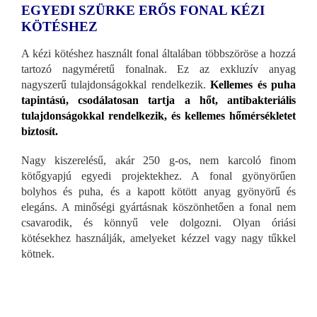
EGYEDI SZÜRKE ERŐS FONAL KÉZI
KÖTÉSHEZ
A kézi kötéshez használt fonal általában többszöröse a hozzá
tartozó nagyméretű fonalnak. Ez az exkluzív anyag
nagyszerű tulajdonságokkal rendelkezik.
Kellemes és puha
tapintású, csodálatosan tartja a hőt, antibakteriális
tulajdonságokkal rendelkezik, és kellemes hőmérsékletet
biztosít.
Nagy kiszerelésű, akár 250 g-os, nem karcoló finom
kötőgyapjú egyedi projektekhez. A fonal gyönyörűen
bolyhos és puha, és a kapott kötött anyag gyönyörű és
elegáns. A minőségi gyártásnak köszönhetően a fonal nem
csavarodik, és könnyű vele dolgozni. Olyan óriási
kötésekhez használják, amelyeket kézzel vagy nagy tűkkel
kötnek.