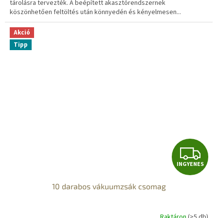
tárolásra tervezték. A beépített akasztórendszernek
köszönhetően feltöltés után könnyedén és kényelmesen...
Akció
Tipp
I
INGYENES
N
10 darabos vákuumzsák csomag
G
Y
Raktáron
(>5 db)