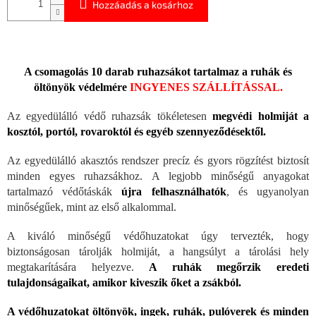
Hozzáadás a kosárhoz
A csomagolás 10 darab ruhazsákot tartalmaz a ruhák és
öltönyök védelmére
INGYENES SZÁLLÍTÁSSAL.
Az egyedülálló védő ruhazsák tökéletesen
megvédi holmiját a
kosztól, portól, rovaroktól és egyéb szennyeződésektől.
Az egyedülálló akasztós rendszer precíz és gyors rögzítést biztosít
minden egyes ruhazsákhoz. A legjobb minőségű anyagokat
tartalmazó védőtáskák
újra felhasználhatók
, és ugyanolyan
minőségűek, mint az első alkalommal.
A kiváló minőségű védőhuzatokat úgy tervezték, hogy
biztonságosan tárolják holmiját, a hangsúlyt a tárolási hely
megtakarítására helyezve.
A ruhák megőrzik eredeti
tulajdonságaikat, amikor kiveszik őket a zsákból.
A védőhuzatokat öltönyök, ingek, ruhák, pulóverek és minden