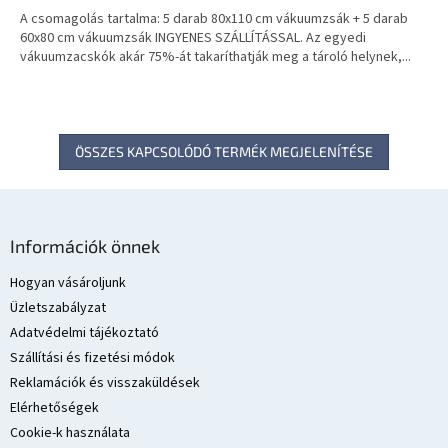
N
A csomagolás tartalma: 5 darab 80x110 cm vákuumzsák + 5 darab
E
60x80 cm vákuumzsák INGYENES SZÁLLÍTÁSSAL. Az egyedi
vákuumzacskók akár 75%-át takaríthatják meg a tároló helynek,...
S
ÖSSZES KAPCSOLÓDÓ TERMÉK MEGJELENÍTÉSE
L
á
Információk önnek
b
l
Hogyan vásároljunk
é
Üzletszabályzat
c
Adatvédelmi tájékoztató
Szállítási és fizetési módok
Reklamációk és visszaküldések
Elérhetőségek
Cookie-k használata