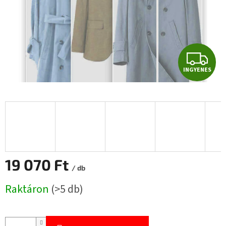
I
INGYENES
N
G
Y
E
N
19 070 Ft
/ db
E
Egységár:
Raktáron
(>5 db)
S