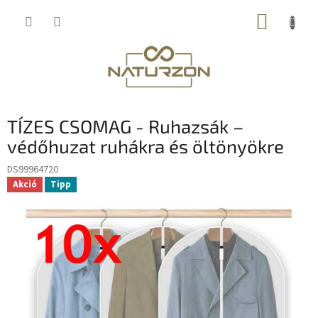
Ugrás
KOSÁR
a
fő
tartalomhoz
TÍZES CSOMAG - Ruhazsák –
védőhuzat ruhákra és öltönyökre
DS99964720
Akció
Tipp