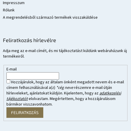
Impresszum
Rólunk
A megrendelésből származó termékek visszaküldése
Feliratkozás hírlevélre
Adja meg az e-mail címét, és mi tájékoztatást küldünk webáruházunk új
termékeiről.
E-mail
Hozzájárulok, hogy az általam önként megadott nevem és e-mail
címem felhasználásával a(z)
*cég neve
részemre e-mail útján
hírleveleket, ajánlatokat küldjön. Kijelentem, hogy az
adatkezelési
tájékoztatót
elolvastam. Megértettem, hogy a hozzájárulásom
bármikor visszavonhatom.
FELIRATKOZÁS