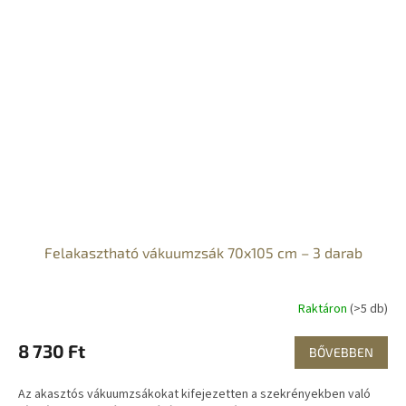
Felakasztható vákuumzsák 70x105 cm – 3 darab
Raktáron
(>5 db)
8 730 Ft
BŐVEBBEN
Az akasztós vákuumzsákokat kifejezetten a szekrényekben való