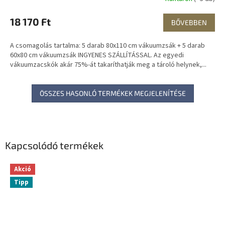
E
18 170 Ft
BŐVEBBEN
N
A csomagolás tartalma: 5 darab 80x110 cm vákuumzsák + 5 darab
E
60x80 cm vákuumzsák INGYENES SZÁLLÍTÁSSAL. Az egyedi
vákuumzacskók akár 75%-át takaríthatják meg a tároló helynek,...
S
ÖSSZES HASONLÓ TERMÉKEK MEGJELENÍTÉSE
Kapcsolódó termékek
Akció
Tipp