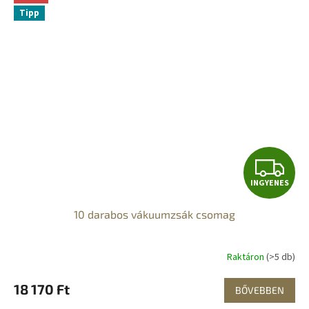
Tipp
I
INGYENES
N
10 darabos vákuumzsák csomag
G
Y
Raktáron
(>5 db)
E
18 170 Ft
BŐVEBBEN