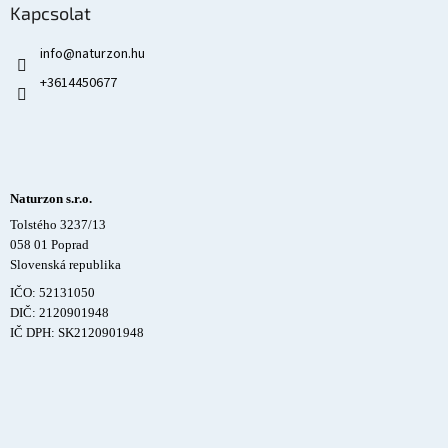
Kapcsolat
info
@
naturzon.hu
+3614450677
Naturzon s.r.o.
Tolstého 3237/13
058 01 Poprad
Slovenská republika
IČO: 52131050
DIČ: 2120901948
IČ DPH: SK2120901948