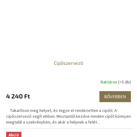
Cipőszervező
Raktáron
(>5 db)
4 240 Ft
BŐVEBBEN
Takarítson meg helyet, és tegye el rendezetten a cipőit. A
cipőszervező segít ebben. Mostantól kezdve minden cipőt könnyen
megtalál a szekrényben, és akár a helynek a felét...
Akció