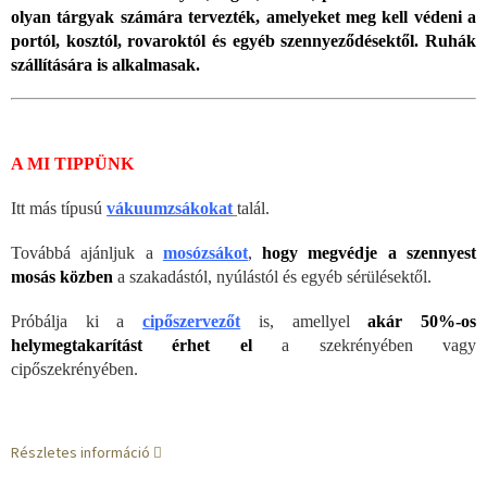
olyan tárgyak számára tervezték, amelyeket meg kell védeni a
portól, kosztól, rovaroktól és egyéb szennyeződésektől. Ruhák
szállítására is alkalmasak.
A MI TIPPÜNK
Itt más típusú
vákuumzsákokat
talál.
Továbbá ajánljuk a
mosózsákot
,
hogy megvédje a szennyest
mosás közben
a szakadástól, nyúlástól és egyéb sérülésektől.
Próbálja ki a
cipőszervezőt
is, amellyel
akár 50%-os
helymegtakarítást érhet el
a szekrényében vagy
cipőszekrényében.
Részletes információ