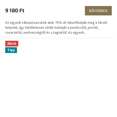
9 180 Ft
BŐVEBBEN
Az egyedi vákuumzacskók akár 75%-át takaríthatják meg a tároló
helynek, így tökéletesen védik holmiját a penésztől, portól,
rovaroktól, nedvességtől és szagoktól. Az egyedi...
Akció
Tipp