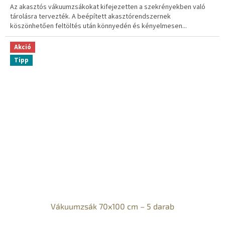
Az akasztós vákuumzsákokat kifejezetten a szekrényekben való
tárolásra tervezték. A beépített akasztórendszernek
köszönhetően feltöltés után könnyedén és kényelmesen...
Akció
Tipp
Vákuumzsák 70x100 cm – 5 darab