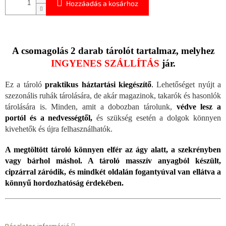
Hozzáadás a kosárhoz
A csomagolás 2 darab tárolót tartalmaz, melyhez
INGYENES SZÁLLÍTÁS
jár.
Ez a tároló
praktikus háztartási kiegészítő
.
Lehetőséget nyújt a
szezonális ruhák tárolására, de akár magazinok, takarók és hasonlók
tárolására is. Minden, amit a dobozban tárolunk,
védve lesz a
portól és a nedvességtől,
és szükség esetén a dolgok könnyen
kivehetők és újra felhasználhatók.
A megtöltött tároló könnyen elfér az ágy alatt, a szekrényben
vagy bárhol máshol. A tároló masszív anyagból készült,
cipzárral záródik, és mindkét oldalán fogantyúval van ellátva a
könnyű hordozhatóság érdekében.