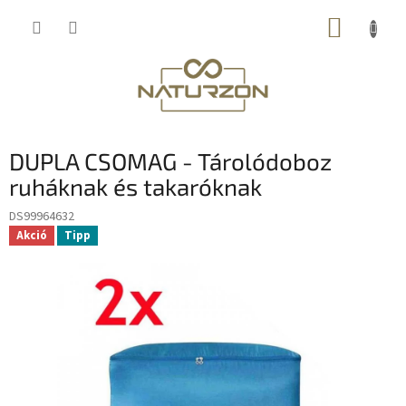
Ugrás
KOSÁR
a
fő
tartalomhoz
DUPLA CSOMAG - Tárolódoboz
ruháknak és takaróknak
DS99964632
Akció
Tipp