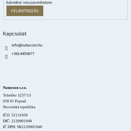
bármikor visszavonhatom.
FELIRATKOZÁS
Kapcsolat
info
@
naturzon.hu
+3614450677
Naturzon s.r.o.
Tolstého 3237/13
058 01 Poprad
Slovenská republika
IČO: 52131050
DIČ: 2120901948
IČ DPH: SK2120901948