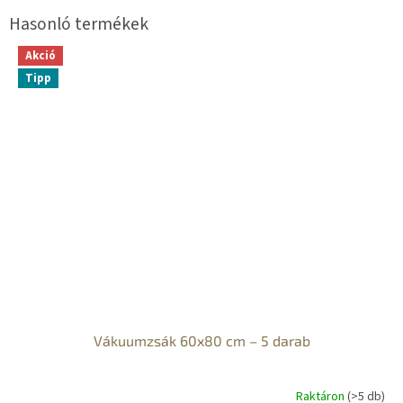
Akció
Tipp
Vákuumzsák 60x80 cm – 5 darab
Raktáron
(>5 db)