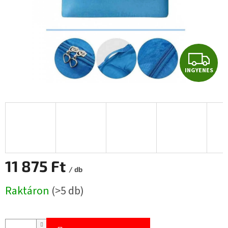
I
INGYENES
N
G
Y
E
N
11 875 Ft
/ db
E
Egységár:
Raktáron
(>5 db)
S