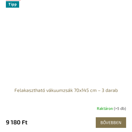
Tipp
Felakasztható vákuumzsák 70x145 cm – 3 darab
Raktáron
(>5 db)
9 180 Ft
BŐVEBBEN