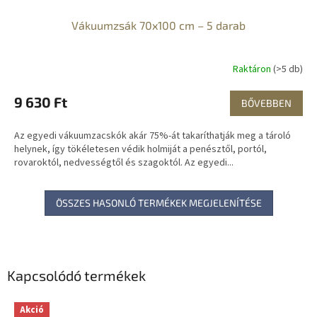
Vákuumzsák 70x100 cm – 5 darab
Raktáron
(>5 db)
9 630 Ft
BŐVEBBEN
Az egyedi vákuumzacskók akár 75%-át takaríthatják meg a tároló
helynek, így tökéletesen védik holmiját a penésztől, portól,
rovaroktól, nedvességtől és szagoktól. Az egyedi...
ÖSSZES HASONLÓ TERMÉKEK MEGJELENÍTÉSE
Kapcsolódó termékek
Akció