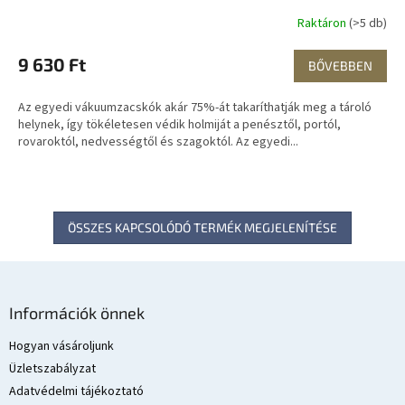
Raktáron
(>5 db)
9 630 Ft
BŐVEBBEN
Az egyedi vákuumzacskók akár 75%-át takaríthatják meg a tároló
helynek, így tökéletesen védik holmiját a penésztől, portól,
rovaroktól, nedvességtől és szagoktól. Az egyedi...
ÖSSZES KAPCSOLÓDÓ TERMÉK MEGJELENÍTÉSE
L
á
Információk önnek
b
l
Hogyan vásároljunk
é
Üzletszabályzat
c
Adatvédelmi tájékoztató