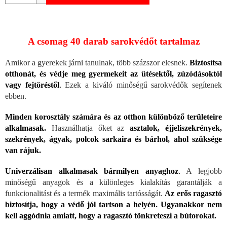
A csomag 40 darab sarokvédőt tartalmaz
Amikor a gyerekek járni tanulnak, több százszor elesnek.
Biztosítsa
otthonát, és védje meg gyermekeit az ütésektől, zúzódásoktól
vagy fejtöréstől
.
Ezek a kiváló minőségű sarokvédők segítenek
ebben.
Minden korosztály számára és az otthon különböző területeire
alkalmasak.
Használhatja őket az
asztalok, éjjeliszekrények,
szekrények, ágyak, polcok sarkaira és bárhol, ahol szüksége
van rájuk.
Univerzálisan alkalmasak bármilyen anyaghoz
.
A legjobb
minőségű anyagok és a különleges kialakítás garantálják a
funkcionalitást és a termék maximális tartósságát.
Az erős ragasztó
biztosítja, hogy a védő jól tartson a helyén. Ugyanakkor nem
kell aggódnia amiatt, hogy a ragasztó tönkreteszi a bútorokat.