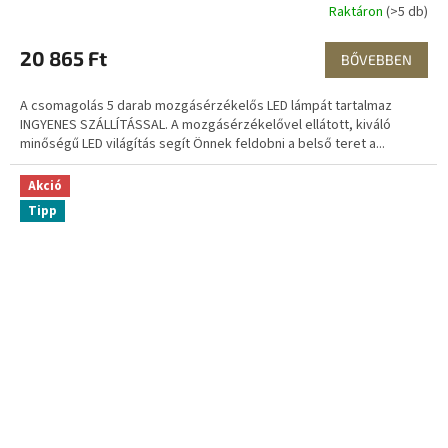
Y
Raktáron
(>5 db)
E
20 865 Ft
BŐVEBBEN
N
A csomagolás 5 darab mozgásérzékelős LED lámpát tartalmaz
E
INGYENES SZÁLLÍTÁSSAL. A mozgásérzékelővel ellátott, kiváló
minőségű LED világítás segít Önnek feldobni a belső teret a...
S
Akció
Tipp