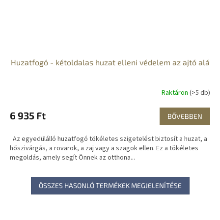
Huzatfogó - kétoldalas huzat elleni védelem az ajtó alá
Raktáron
(>5 db)
6 935 Ft
BŐVEBBEN
Az egyedülálló huzatfogó tökéletes szigetelést biztosít a huzat, a
hőszivárgás, a rovarok, a zaj vagy a szagok ellen. Ez a tökéletes
megoldás, amely segít Önnek az otthona...
ÖSSZES HASONLÓ TERMÉKEK MEGJELENÍTÉSE