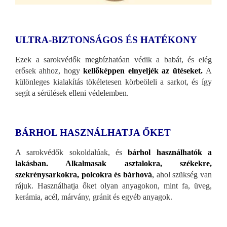
ULTRA-BIZTONSÁGOS ÉS HATÉKONY
Ezek a sarokvédők megbízhatóan védik a babát, és elég
erősek ahhoz, hogy
kellőképpen elnyeljék az ütéseket.
A
különleges kialakítás tökéletesen körbeöleli a sarkot, és így
segít a sérülések elleni védelemben.
BÁRHOL HASZNÁLHATJA ŐKET
A sarokvédők sokoldalúak, és
bárhol használhatók a
lakásban. Alkalmasak asztalokra, székekre,
szekrénysarkokra, polcokra és bárhová
,
ahol szükség van
rájuk. Használhatja őket olyan anyagokon, mint fa, üveg,
kerámia, acél, márvány, gránit és egyéb anyagok.