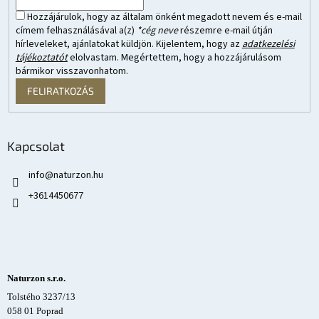
Hozzájárulok, hogy az általam önként megadott nevem és e-mail
címem felhasználásával a(z)
*cég neve
részemre e-mail útján
hírleveleket, ajánlatokat küldjön. Kijelentem, hogy az
adatkezelési
tájékoztatót
elolvastam. Megértettem, hogy a hozzájárulásom
bármikor visszavonhatom.
FELIRATKOZÁS
Kapcsolat
info
@
naturzon.hu
+3614450677
Naturzon s.r.o.
Tolstého 3237/13
058 01 Poprad