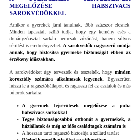
MEGELŐZÉSE HABSZIVACS
SAROKVÉDŐKKEL
Amikor a gyerekek járni tanulnak, több százszor elesnek.
Minden tapasztalt szülő tudja, hogy egy kemény esés a
dohányzóasztal sarkán nemcsak zúzódást, hanem súlyos
sérülést is eredményezhet.
A sarokvédők nagyszerű módja
annak, hogy biztosítsa gyermeke biztonságát ebben az
érzékeny időszakban.
A sarokvédőket úgy tervezték és tesztelték, hogy
minden
korosztály számára alkalmasak legyenek.
Egyszerűen
húzza le a ragasztóhátlapot, és ragassza fel az asztalok és más
bútorok sarkaira.
A gyermek fejsérülések megelőzése a puha
habszivacs sarkokkal
Tegye biztonságosabbá otthonát a gyermekek, a
háziállatok és még az idős családtagok számára is
A hosszan tartó ragasztó biztosítja a szilárd tartást
Bárhol használhatja őket az otthonában