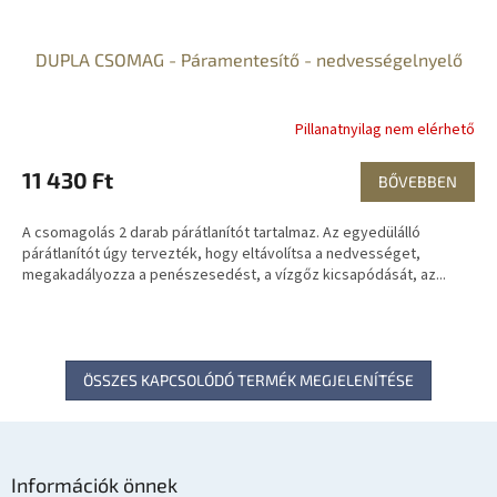
DUPLA CSOMAG - Páramentesítő - nedvességelnyelő
Pillanatnyilag nem elérhető
11 430 Ft
BŐVEBBEN
A csomagolás 2 darab párátlanítót tartalmaz. Az egyedülálló
párátlanítót úgy tervezték, hogy eltávolítsa a nedvességet,
megakadályozza a penészesedést, a vízgőz kicsapódását, az...
ÖSSZES KAPCSOLÓDÓ TERMÉK MEGJELENÍTÉSE
L
á
Információk önnek