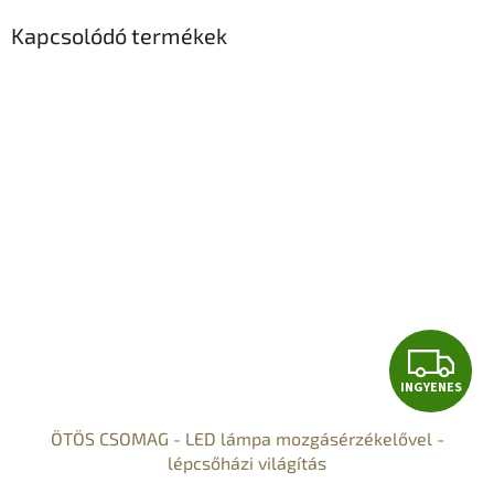
Kapcsolódó termékek
I
INGYENES
N
ÖTÖS CSOMAG - LED lámpa mozgásérzékelővel -
G
lépcsőházi világítás