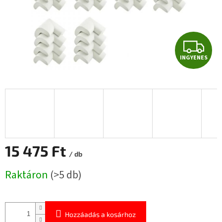
I
INGYENES
N
G
Y
E
N
15 475 Ft
/ db
E
Egységár:
Raktáron
(>5 db)
S
Hozzáadás a kosárhoz