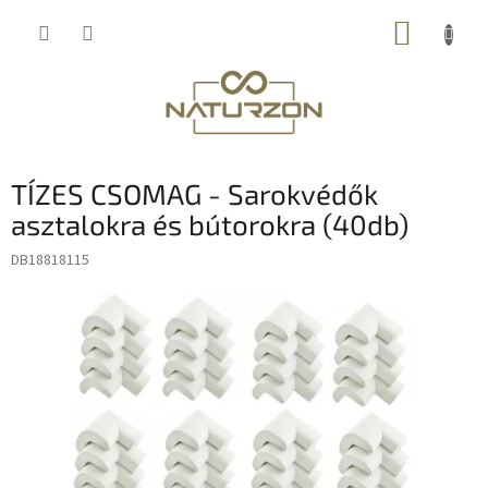
Ugrás
KOSÁR
a
fő
tartalomhoz
TÍZES CSOMAG - Sarokvédők
asztalokra és bútorokra (40db)
DB18818115