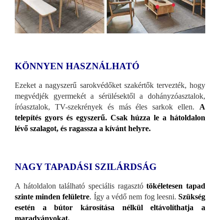
KÖNNYEN HASZNÁLHATÓ
Ezeket a nagyszerű sarokvédőket szakértők tervezték, hogy
megvédjék gyermekét a sérülésektől a dohányzóasztalok,
íróasztalok, TV-szekrények és más éles sarkok ellen.
A
telepítés gyors és egyszerű. Csak húzza le a hátoldalon
lévő szalagot, és ragassza a kívánt helyre.
NAGY TAPADÁSI SZILÁRDSÁG
A hátoldalon található speciális ragasztó
tökéletesen tapad
szinte minden felületre
.
Így a védő nem fog leesni.
Szükség
esetén a bútor károsítása nélkül eltávolíthatja a
maradványokat.