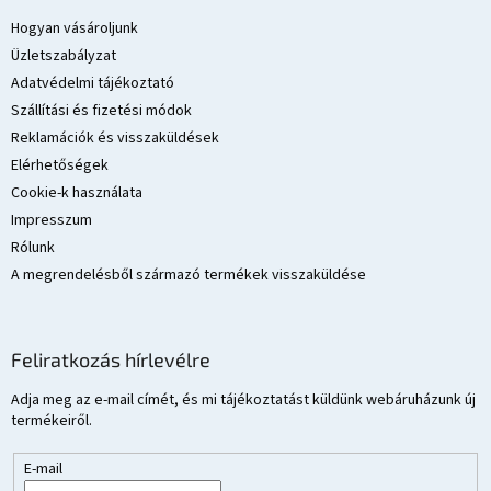
b
l
Hogyan vásároljunk
é
Üzletszabályzat
c
Adatvédelmi tájékoztató
Szállítási és fizetési módok
Reklamációk és visszaküldések
Elérhetőségek
Cookie-k használata
Impresszum
Rólunk
A megrendelésből származó termékek visszaküldése
Feliratkozás hírlevélre
Adja meg az e-mail címét, és mi tájékoztatást küldünk webáruházunk új
termékeiről.
E-mail