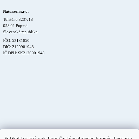
Naturzon s.r.o.
Tolstého 3237/13
058 01 Poprad
Slovenská republika
IČO: 52131050
DIČ: 2120901948
IČ DPH: SK2120901948
Sütiket használunk, hogy Ön kényelmesen böngészhessen a