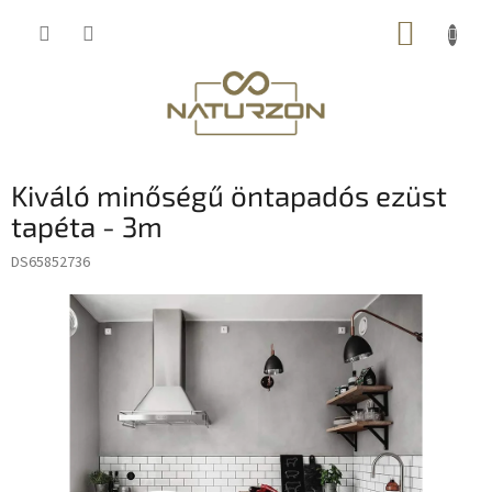
Ugrás
KOSÁR
a
fő
tartalomhoz
Kiváló minőségű öntapadós ezüst
tapéta - 3m
DS65852736