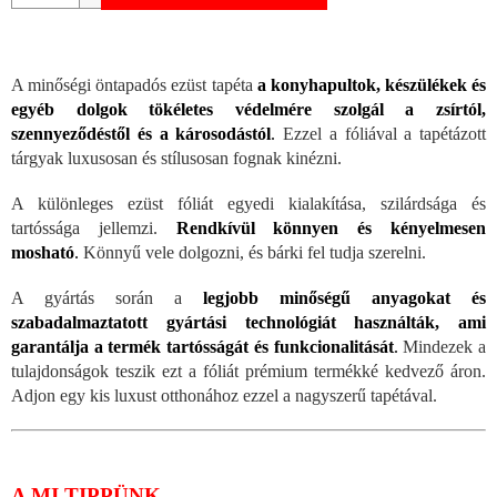
A minőségi öntapadós ezüst tapéta
a konyhapultok, készülékek és
egyéb dolgok tökéletes védelmére szolgál a zsírtól,
szennyeződéstől és a károsodástól
.
Ezzel a fóliával a tapétázott
tárgyak luxusosan és stílusosan fognak kinézni.
A különleges ezüst fóliát egyedi kialakítása, szilárdsága és
tartóssága jellemzi.
Rendkívül könnyen és kényelmesen
mosható
.
Könnyű vele dolgozni, és bárki fel tudja szerelni.
A gyártás során a
legjobb minőségű anyagokat és
szabadalmaztatott gyártási technológiát használták, ami
garantálja a termék tartósságát és funkcionalitását
.
Mindezek a
tulajdonságok teszik ezt a fóliát prémium termékké kedvező áron.
Adjon egy kis luxust otthonához ezzel a nagyszerű tapétával.
A MI TIPPÜNK