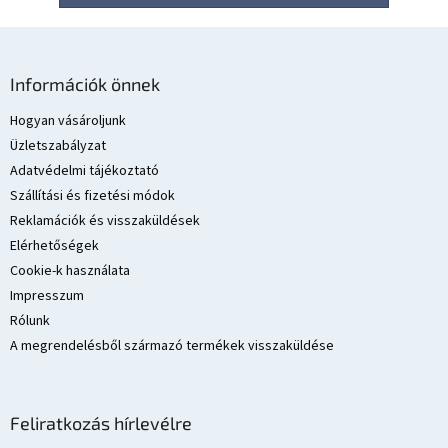
L
á
Információk önnek
b
l
Hogyan vásároljunk
é
Üzletszabályzat
c
Adatvédelmi tájékoztató
Szállítási és fizetési módok
Reklamációk és visszaküldések
Elérhetőségek
Cookie-k használata
Impresszum
Rólunk
A megrendelésből származó termékek visszaküldése
Feliratkozás hírlevélre