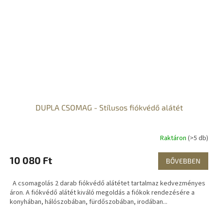
DUPLA CSOMAG - Stílusos fiókvédő alátét
Raktáron
(>5 db)
10 080 Ft
BŐVEBBEN
A csomagolás 2 darab fiókvédő alátétet tartalmaz kedvezményes
áron. A fiókvédő alátét kiváló megoldás a fiókok rendezésére a
konyhában, hálószobában, fürdőszobában, irodában...