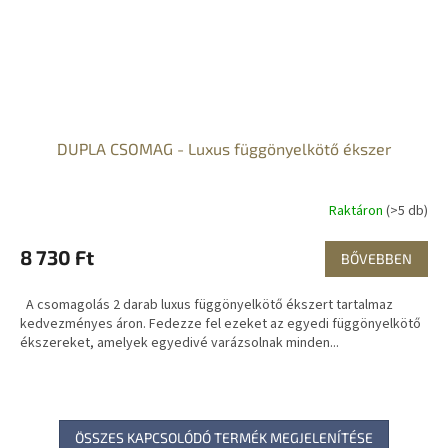
DUPLA CSOMAG - Luxus függönyelkötő ékszer
Raktáron
(>5 db)
8 730 Ft
BŐVEBBEN
A csomagolás 2 darab luxus függönyelkötő ékszert tartalmaz
kedvezményes áron. Fedezze fel ezeket az egyedi függönyelkötő
ékszereket, amelyek egyedivé varázsolnak minden...
ÖSSZES KAPCSOLÓDÓ TERMÉK MEGJELENÍTÉSE