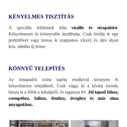
KÉNYELMES TISZTÍTÁS
A speciális felületnek hála
vízálló és strapabíró
.
Kényelmesen és könnyedén tisztíthatja. Csak törölje le egy
portörlővel vagy mossa le szappanos vízzel, és újra olyan
lesz, mintha új lenne.
KÖNNYŰ TELEPÍTÉS
Az öntapadós ezüst tapéta rendkívül könnyen és
kényelmesen telepíthető. Csak vágja ki a kívánt formát,
húzza le a fóliát a hátuljáról, és ragassza fel.
Jól tapad fához,
csempéhez, falhoz, fémhez, üveghez és más sima
anyagokhoz.