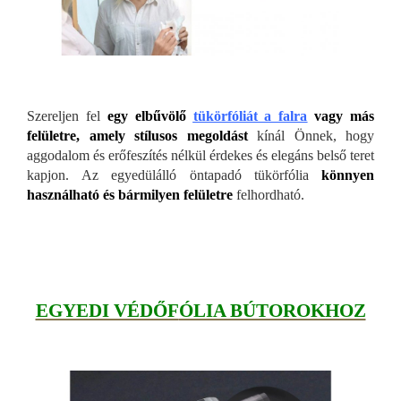
Szereljen fel
egy elbűvölő
tükörfóliát a falra
vagy más
felületre, amely stílusos megoldást
kínál Önnek, hogy
aggodalom és erőfeszítés nélkül érdekes és elegáns belső teret
kapjon. Az egyedülálló öntapadó tükörfólia
könnyen
használható és bármilyen felületre
felhordható.
EGYEDI VÉDŐF
ÓLIA BÚTOROKHOZ