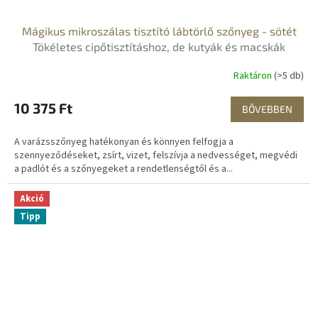
Mágikus mikroszálas tisztító lábtörlő szőnyeg - sötét
Tökéletes cipőtisztításhoz, de kutyák és macskák
számára is
Raktáron
(>5 db)
10 375 Ft
BŐVEBBEN
A varázsszőnyeg hatékonyan és könnyen felfogja a
szennyeződéseket, zsírt, vizet, felszívja a nedvességet, megvédi
a padlót és a szőnyegeket a rendetlenségtől és a...
Akció
Tipp