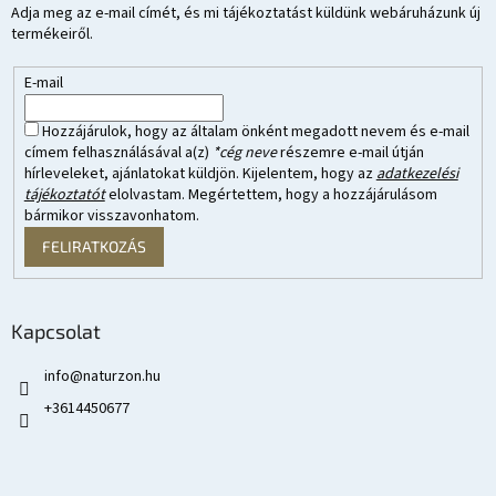
Adja meg az e-mail címét, és mi tájékoztatást küldünk webáruházunk új
termékeiről.
E-mail
Hozzájárulok, hogy az általam önként megadott nevem és e-mail
címem felhasználásával a(z)
*cég neve
részemre e-mail útján
hírleveleket, ajánlatokat küldjön. Kijelentem, hogy az
adatkezelési
tájékoztatót
elolvastam. Megértettem, hogy a hozzájárulásom
bármikor visszavonhatom.
FELIRATKOZÁS
Kapcsolat
info
@
naturzon.hu
+3614450677