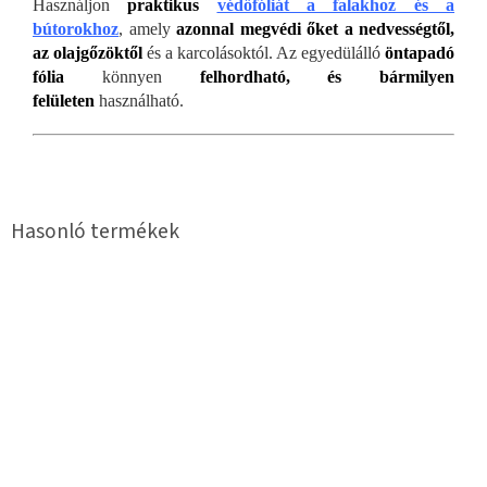
Használjon
praktikus
védőfóliát a falakhoz és a
bútorokhoz
, amely
azonnal megvédi őket a nedvességtől,
az olajgőzöktől
és a karcolásoktól. Az egyedülálló
öntapadó
fólia
könnyen
felhordható, és bármilyen
felületen
használható.