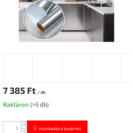
7 385 Ft
/ db
Egységár:
Raktáron
(>5 db)
Hozzáadás a kosárhoz