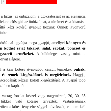
a luxus, az önbizalom, a titokzatosság és az elegancia
fekete elősegíti az önbizalmat, a türelmet és a kitartást.
álló kézi kötésű gyapjút hozunk Önnek gyönyörű
ínben.
ötőfonal egyfajta mega gyapjú, amellyel
könnyen és
n köthet saját takarót, sálat, sapkát, poncsót és
yszerű termékeket.
A különleges vastag minta a
 divat slágere.
 a kézi kötésű gyapjúból készült termékek
puhák,
 és remek kiegészítőnek is megfelelnek.
Hagyja,
csodálják kézzel kötött kiegészítőjét. A gyapjú több
színben kapható.
 vastag fonalat kézzel vagy nagyméretű, 20, 30, 35
űkkel való kötésre tervezték. Vastagságának
tően a kötés fénysebességgel növekszik, és nem kell