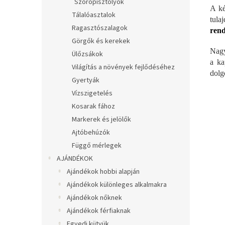
Szórópisztolyok
A ké
Tálalóasztalok
tula
Ragasztószalagok
rend
Görgők és kerekek
Nagy
Ülőzsákok
a ka
Világítás a növények fejlődéséhez
dolg
Gyertyák
Vízszigetelés
Kosarak fához
Markerek és jelölők
Ajtóbehúzók
Függő mérlegek
AJÁNDÉKOK
Ajándékok hobbi alapján
Ajándékok különleges alkalmakra
Ajándékok nőknek
Ajándékok férfiaknak
Egyedi kütyük