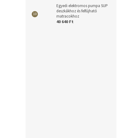
Egyedi elektromos pumpa SUP
deszkákhoz és felfújható
matracokhoz
40 640 Ft