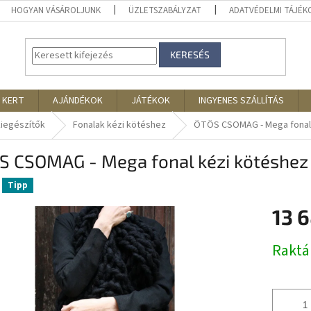
HOGYAN VÁSÁROLJUNK
ÜZLETSZABÁLYZAT
ADATVÉDELMI TÁJÉ
KERESÉS
 KERT
AJÁNDÉKOK
JÁTÉKOK
INGYENES SZÁLLÍTÁS
kiegészítők
Fonalak kézi kötéshez
ÖTÖS CSOMAG - Mega fonal 
S CSOMAG - Mega fonal kézi kötéshez 
Tipp
13 
Egységár
Rakt