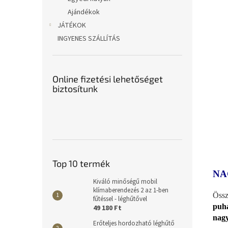
Ajándékok
JÁTÉKOK
INGYENES SZÁLLÍTÁS
Online fizetési lehetőséget
biztosítunk
Top 10 termék
NA
Kiváló minőségű mobil
klímaberendezés 2 az 1-ben
Össz
fűtéssel - léghűtővel
puha
49 180 Ft
nagy
Erőteljes hordozható léghűtő