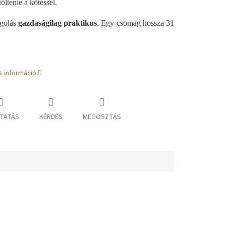
töltenie a kötéssel.
golás
gazdaságilag praktikus
. Egy csomag hossza 31
s információ
TATÁS
KÉRDÉS
MEGOSZTÁS