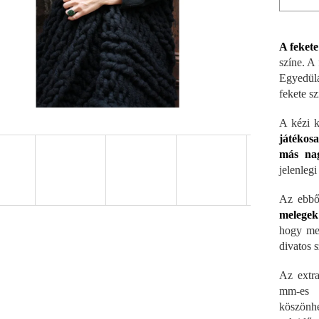
A fekete
színe. A 
Egyedül
fekete sz
A kézi k
játékosa
más nag
jelenlegi
Az ebből
melegek
hogy meg
divatos 
Az extra
mm-es t
köszönhe