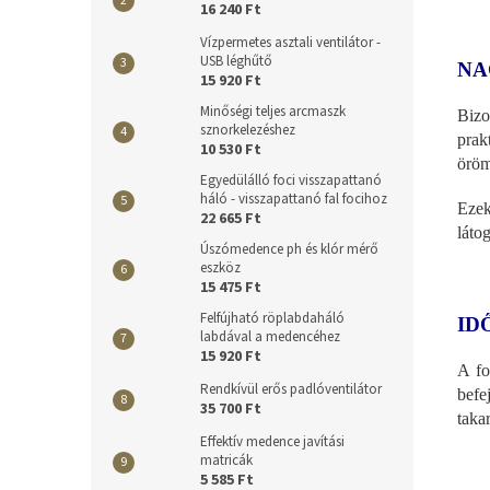
16 240 Ft
Vízpermetes asztali ventilátor -
USB léghűtő
NA
15 920 Ft
Minőségi teljes arcmaszk
Bizo
sznorkelezéshez
prak
10 530 Ft
öröm
Egyedülálló foci visszapattanó
háló - visszapattanó fal focihoz
Ezek
22 665 Ft
láto
Úszómedence ph és klór mérő
eszköz
15 475 Ft
Felfújható röplabdaháló
ID
labdával a medencéhez
15 920 Ft
A fo
Rendkívül erős padlóventilátor
befe
35 700 Ft
taka
Effektív medence javítási
matricák
5 585 Ft