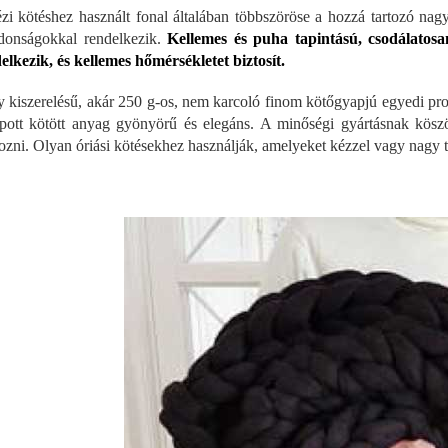
zi kötéshez használt fonal általában többszöröse a hozzá tartozó na
jdonságokkal rendelkezik.
Kellemes és puha tapintású, csodálatosan
elkezik, és kellemes hőmérsékletet biztosít.
 kiszerelésű, akár 250 g-os, nem karcoló finom kötőgyapjú egyedi pro
pott kötött anyag gyönyörű és elegáns. A minőségi gyártásnak kösz
ozni. Olyan óriási kötésekhez használják, amelyeket kézzel vagy nagy 