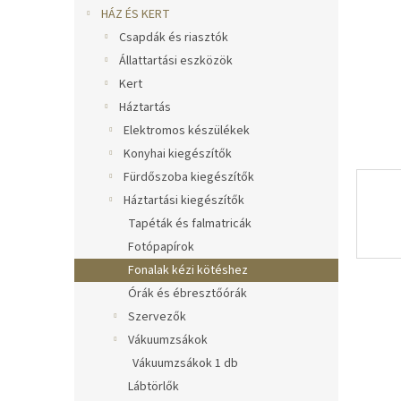
l
HÁZ ÉS KERT
Csapdák és riasztók
Állattartási eszközök
Kert
Háztartás
Elektromos készülékek
Konyhai kiegészítők
Fürdőszoba kiegészítők
Háztartási kiegészítők
Tapéták és falmatricák
Fotópapírok
Fonalak kézi kötéshez
Órák és ébresztőórák
Szervezők
Vákuumzsákok
Vákuumzsákok 1 db
Lábtörlők