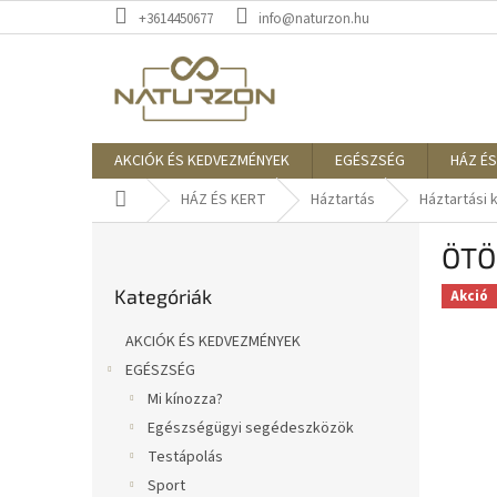
Ugrás
+3614450677
info@naturzon.hu
a
fő
tartalomhoz
AKCIÓK ÉS KEDVEZMÉNYEK
EGÉSZSÉG
HÁZ ÉS
Kezdőlap
HÁZ ÉS KERT
Háztartás
Háztartási 
O
ÖTÖ
l
Kategóriák
d
Kategóriák
átugrása
Akció
a
l
AKCIÓK ÉS KEDVEZMÉNYEK
s
EGÉSZSÉG
ó
Mi kínozza?
p
a
Egészségügyi segédeszközök
n
Testápolás
e
Sport