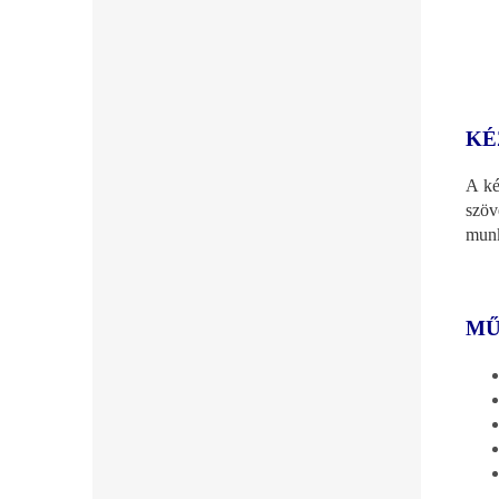
KÉ
A ké
szöv
munk
MŰ