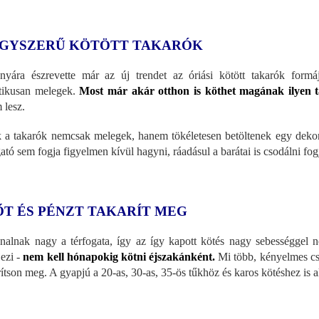
GYSZERŰ KÖTÖTT TAKARÓK
nyára észrevette már az új trendet az óriási kötött takarók formá
tikusan melegek.
Most már akár otthon is köthet magának ilyen ta
 lesz.
 a takarók nemcsak melegek, hanem tökéletesen betöltenek egy dekorat
gató sem fogja figyelmen kívül hagyni, ráadásul a barátai is csodálni fog
ŐT ÉS PÉNZT TAKARÍT MEG
nalnak nagy a térfogata, így az így kapott kötés nagy sebességgel 
jezi -
nem kell hónapokig kötni éjszakánként.
Mi több, kényelmes cs
rítson meg. A gyapjú a 20-as, 30-as, 35-ös tűkhöz és karos kötéshez is 