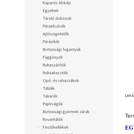
Kaparós térkép
Egyebek
Tároló dobozok
Páraelszívók
Ajtószigetelők
Párásítók
Biztonsági fogantyúk
Függönyök
Ruhaszárítók
Ruhaakasztók
Cipő- és ruhazsákok
Táblák
Leírá
Takarók
Papírvágók
Biztonsági gyermek zárak
Ter
Rovarhálók
Festőkellékek
EG