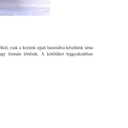
lkül, csak a kezünk ujjait használva készítünk sima
agy formán történik. A kötőtűket leggyakrabban
.