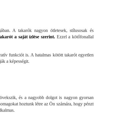
jában. A takarók nagyon ötletesek, stílusosak és
karót a saját ízlése szerint.
Ezzel a kötőfonallal
ív funkciót is. A hatalmas kötött takarót egyetlen
ják a képességit.
növekszik, és a nagyobb dolgot is nagyon gyorsan
omagokat hoztunk létre az Ön számára, hogy pénzt
alkalmas.