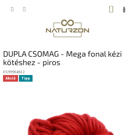
Ugrás
KOSÁR
a
fő
tartalomhoz
DUPLA CSOMAG - Mega fonal kézi
kötéshez - piros
DS99964612
Akció
Tipp