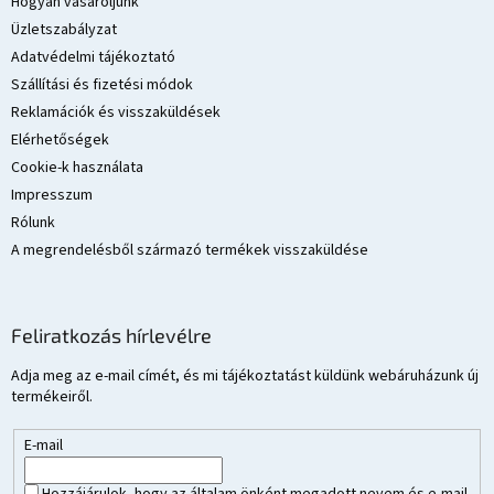
l
Hogyan vásároljunk
é
Üzletszabályzat
c
Adatvédelmi tájékoztató
Szállítási és fizetési módok
Reklamációk és visszaküldések
Elérhetőségek
Cookie-k használata
Impresszum
Rólunk
A megrendelésből származó termékek visszaküldése
Feliratkozás hírlevélre
Adja meg az e-mail címét, és mi tájékoztatást küldünk webáruházunk új
termékeiről.
E-mail