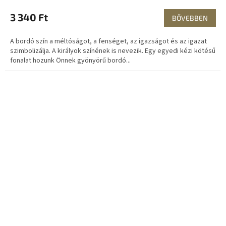
3 340 Ft
BŐVEBBEN
A bordó szín a méltóságot, a fenséget, az igazságot és az igazat
szimbolizálja. A királyok színének is nevezik. Egy egyedi kézi kötésű
fonalat hozunk Önnek gyönyörű bordó...