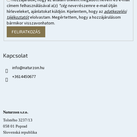
Hozzájárulok, hogy az általam önként megadott nevem és e-mail
címem felhasználásával a(z)
*cég neve
részemre e-mail útján
hírleveleket, ajánlatokat küldjön. Kijelentem, hogy az
adatkezelési
tájékoztatót
elolvastam. Megértettem, hogy a hozzájárulásom
bármikor visszavonhatom.
FELIRATKOZÁS
Kapcsolat
info
@
naturzon.hu
+3614450677
Naturzon s.r.o.
Tolstého 3237/13
058 01 Poprad
Slovenská republika