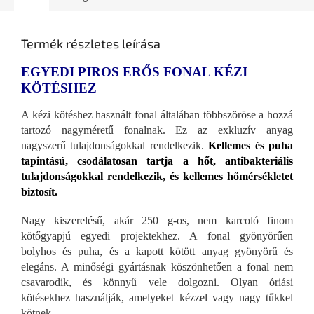
Termék részletes leírása
EGYEDI PIROS ERŐS FONAL KÉZI
KÖTÉSHEZ
A kézi kötéshez használt fonal általában többszöröse a hozzá
tartozó nagyméretű fonalnak. Ez az exkluzív anyag
nagyszerű tulajdonságokkal rendelkezik.
Kellemes és puha
tapintású, csodálatosan tartja a hőt, antibakteriális
tulajdonságokkal rendelkezik, és kellemes hőmérsékletet
biztosít.
Nagy kiszerelésű, akár 250 g-os, nem karcoló finom
kötőgyapjú egyedi projektekhez. A fonal gyönyörűen
bolyhos és puha, és a kapott kötött anyag gyönyörű és
elegáns. A minőségi gyártásnak köszönhetően a fonal nem
csavarodik, és könnyű vele dolgozni. Olyan óriási
kötésekhez használják, amelyeket kézzel vagy nagy tűkkel
kötnek.