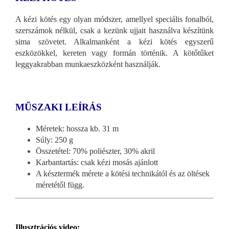
A kézi kötés egy olyan módszer, amellyel speciális fonalból,
szerszámok nélkül, csak a kezünk ujjait használva készítünk
sima szövetet. Alkalmanként a kézi kötés egyszerű
eszközökkel, kereten vagy formán történik. A kötőtűket
leggyakrabban munkaeszközként használják.
MŰSZAKI LEÍRÁS
Méretek: hossza kb. 31 m
Súly: 250 g
Összetétel: 70% poliészter, 30% akril
Karbantartás: csak kézi mosás ajánlott
A késztermék mérete a kötési technikától és az öltések
méretétől függ.
Illusztrációs video: