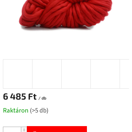
6 485 Ft
/ db
Egységár:
Raktáron
(>5 db)