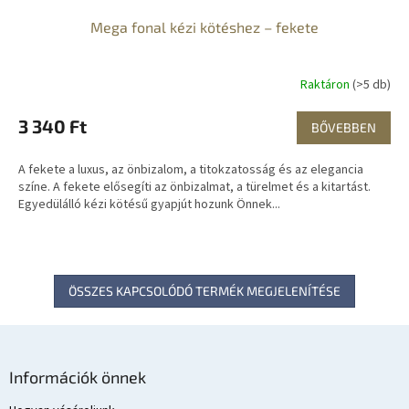
Mega fonal kézi kötéshez – fekete
Raktáron
(>5 db)
3 340 Ft
BŐVEBBEN
A fekete a luxus, az önbizalom, a titokzatosság és az elegancia
színe. A fekete elősegíti az önbizalmat, a türelmet és a kitartást.
Egyedülálló kézi kötésű gyapjút hozunk Önnek...
ÖSSZES KAPCSOLÓDÓ TERMÉK MEGJELENÍTÉSE
L
á
Információk önnek
b