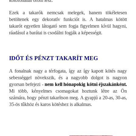
kötőfonallal öröm lesz.
Ezek a takarók nemcsak melegek, hanem tökéletesen
betöltenek egy dekoratív funkciót is. A hatalmas kötött
takarót egyetlen látogató sem fogja figyelmen kívül hagyni,
ráadásul a barátai is csodálni fogják a képességit.
IDŐT ÉS PÉNZT TAKARÍT MEG
A fonalnak nagy a térfogata, így az így kapott kötés nagy
sebességgel növekszik, és a nagyobb dolgot is nagyon
gyorsan befejezi -
nem kell hónapokig kötni éjszakánként.
Mi több, kényelmes csomagokat hoztunk létre az Ön
számára, hogy pénzt takarítson meg. A gyapjú a 20-as, 30-as,
35-ös tűkhöz és karos kötéshez is alkalmas.