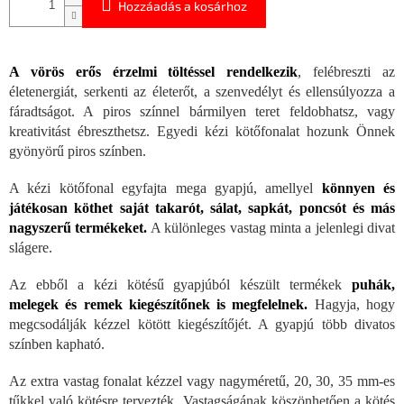
Hozzáadás a kosárhoz
A vörös erős érzelmi töltéssel rendelkezik
, felébreszti az
életenergiát, serkenti az életerőt, a szenvedélyt és ellensúlyozza a
fáradtságot. A piros színnel bármilyen teret feldobhatsz, vagy
kreativitást ébreszthetsz. Egyedi kézi kötőfonalat hozunk Önnek
gyönyörű piros színben.
A kézi kötőfonal egyfajta mega gyapjú, amellyel
könnyen és
játékosan köthet saját takarót, sálat, sapkát, poncsót és más
nagyszerű termékeket.
A különleges vastag minta a jelenlegi divat
slágere.
Az ebből a kézi kötésű gyapjúból készült termékek
puhák,
melegek és remek kiegészítőnek is megfelelnek.
Hagyja, hogy
megcsodálják kézzel kötött kiegészítőjét. A gyapjú több divatos
színben kapható.
Az extra vastag fonalat kézzel vagy nagyméretű, 20, 30, 35 mm-es
tűkkel való kötésre tervezték. Vastagságának köszönhetően a kötés