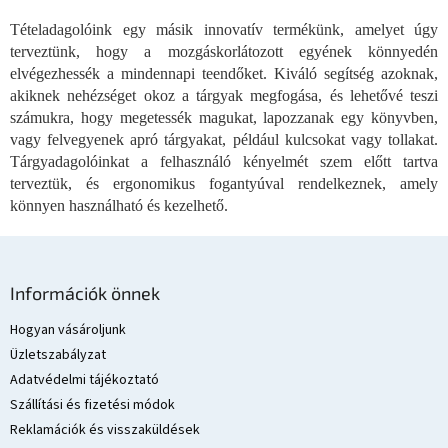
á
s
Tételadagolóink egy másik innovatív termékünk, amelyet úgy
e
terveztünk, hogy a mozgáskorlátozott egyének könnyedén
l
elvégezhessék a mindennapi teendőket. Kiváló segítség azoknak,
e
akiknek nehézséget okoz a tárgyak megfogása, és lehetővé teszi
m
számukra, hogy megetessék magukat, lapozzanak egy könyvben,
e
vagy felvegyenek apró tárgyakat, például kulcsokat vagy tollakat.
i
Tárgyadagolóinkat a felhasználó kényelmét szem előtt tartva
terveztük, és ergonomikus fogantyúval rendelkeznek, amely
könnyen használható és kezelhető.
L
á
Információk önnek
b
l
Hogyan vásároljunk
é
Üzletszabályzat
c
Adatvédelmi tájékoztató
Szállítási és fizetési módok
Reklamációk és visszaküldések