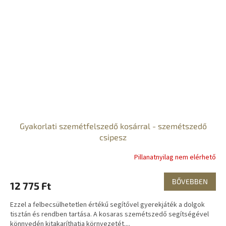
Gyakorlati szemétfelszedő kosárral - szemétszedő
csipesz
Pillanatnyilag nem elérhető
BŐVEBBEN
12 775 Ft
Ezzel a felbecsülhetetlen értékű segítővel gyerekjáték a dolgok
tisztán és rendben tartása. A kosaras szemétszedő segítségével
könnyedén kitakaríthatja környezetét....