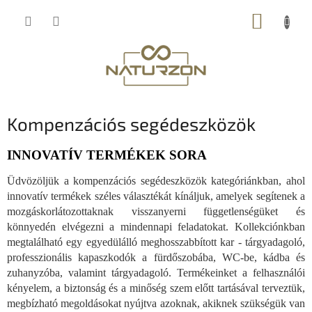
Ugrás
KOSÁR
a
fő
tartalomhoz
Kompenzációs segédeszközök
INNOVATÍV TERMÉKEK SORA
Üdvözöljük a kompenzációs segédeszközök kategóriánkban, ahol
innovatív termékek széles választékát kínáljuk, amelyek segítenek a
mozgáskorlátozottaknak visszanyerni függetlenségüket és
könnyedén elvégezni a mindennapi feladatokat. Kollekciónkban
megtalálható egy egyedülálló meghosszabbított kar - tárgyadagoló,
professzionális kapaszkodók a fürdőszobába, WC-be, kádba és
zuhanyzóba, valamint tárgyadagoló. Termékeinket a felhasználói
kényelem, a biztonság és a minőség szem előtt tartásával terveztük,
megbízható megoldásokat nyújtva azoknak, akiknek szükségük van