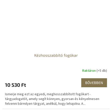
Kézhosszabbító fogókar
Raktáron
(>5 db)
BŐVEBBEN
10 530 Ft
Ismerje meg ezt az egyedi, meghosszabbított fogókart -
tárgyadogatót, amely segít könnyen, gyorsan és kényelmesen
felvenni bármilyen tárgyat, anélkül, hogy lehajolna. A...