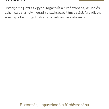
N
Ismerje meg ezt az egyedi fogantyút a fürdőszobába, WC-be és
E
zuhanyzóba, amely megadja a szükséges támogatást. A rendkívül
erős tapadókorongoknak köszönhetően tökéletesen a...
S
Biztonsági kapaszkodó a fürdőszobába