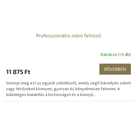
Professzionális zokni felhúzó
Raktáron
(>5 db)
BŐVEBBEN
11 875 Ft
Ismerje meg ezt az egyedi zoknihúzót, amely segít bármilyen zoknit
vagy térdzoknit könnyen, gyorsan és kényelmesen felvenni. A
különleges kialakítás a biztonságot és a könnyű...