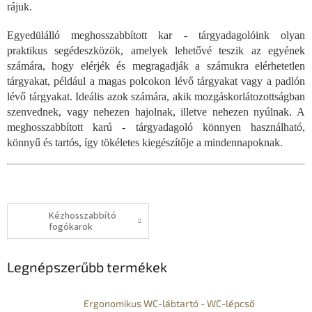
rájuk.
Egyedülálló meghosszabbított kar - tárgyadagolóink olyan
praktikus segédeszközök, amelyek lehetővé teszik az egyének
számára, hogy elérjék és megragadják a számukra elérhetetlen
tárgyakat, például a magas polcokon lévő tárgyakat vagy a padlón
lévő tárgyakat. Ideális azok számára, akik mozgáskorlátozottságban
szenvednek, vagy nehezen hajolnak, illetve nehezen nyúlnak. A
meghosszabbított karú - tárgyadagoló könnyen használható,
könnyű és tartós, így tökéletes kiegészítője a mindennapoknak.
Kézhosszabbító
fogókarok
Legnépszerűbb termékek
Ergonomikus WC-lábtartó - WC-lépcső