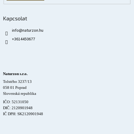
Kapcsolat
info
@
naturzon.hu
+3614450677
Naturzon s.r.o.
Tolstého 3237/13
058 01 Poprad
Slovenská republika
IČO: 52131050
DIČ: 2120901948
IČ DPH: SK2120901948