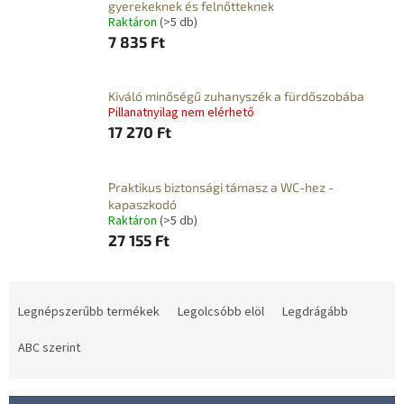
gyerekeknek és felnőtteknek
Raktáron
(>5 db)
7 835 Ft
Kiváló minőségű zuhanyszék a fürdőszobába
Pillanatnyilag nem elérhető
17 270 Ft
Praktikus biztonsági támasz a WC-hez -
kapaszkodó
Raktáron
(>5 db)
27 155 Ft
T
e
Legnépszerűbb termékek
Legolcsóbb elöl
Legdrágább
r
m
ABC szerint
é
k