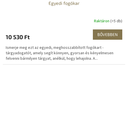
Egyedi fogókar
Raktáron
(>5 db)
BŐVEBBEN
10 530 Ft
Ismerje meg ezt az egyedi, meghosszabbított fogókart -
tárgyadogatót, amely segít könnyen, gyorsan és kényelmesen
felvenni bármilyen tárgyat, anélkül, hogy lehajolna. A...