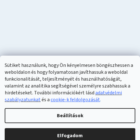
Sütiket használunk, hogy Ön kényelmesen böngészhessen a
weboldalon és hogy folyamatosan javíthassuk a weboldal
funkcionalitását, teljesítményét és használhatóságát,
valamint az analitika segítségével személyre szabhassuk a
hirdetéseket. További információkért lásd
adatvédelmi
szabályzatunkat
és a
cookie-k feldolgozását
.
Shoptet készítette
Beállítások
Copyright 2026
Naturzon
. Minden jog fenntartva.
Elfogadom