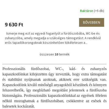
Raktáron
(>5 db)
BŐVEBBEN
9 630 Ft
Ismerje meg ezt az egyedi fogantyút a fürdőszobába, WC-be és
zuhanyzóba, amely megadja a szükséges támogatást. A rendkívül
erős tapadókorongoknak köszönhetően tökéletesen a...
összesen
10
termék
L
i
s
Professzionális fürdőszobai, WC-, kád- és zuhanyzós
t
kapaszkodóinkat kifejezetten úgy terveztük, hogy extra támogatást
a
i
és stabilitást nyújtsanak azoknak, akiknek erre szükségük van.
r
Kapaszkodóink kiváló minőségű anyagokból készülnek és könnyen
á
felszerelhetők, így megbízható megoldást jelentenek a fürdőszoba
n
biztonságára. Professzionális kapaszkodóinkkal az egyének félelem
y
nélkül mozoghatnak a fürdőszobában, csökkentve az esések és
í
balesetek kockázatát.
t