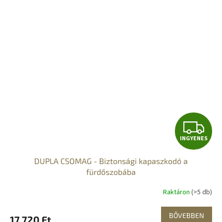
I
INGYENES
N
DUPLA CSOMAG - Biztonsági kapaszkodó a
G
fürdőszobába
Y
Raktáron
(>5 db)
E
BŐVEBBEN
17 720 Ft