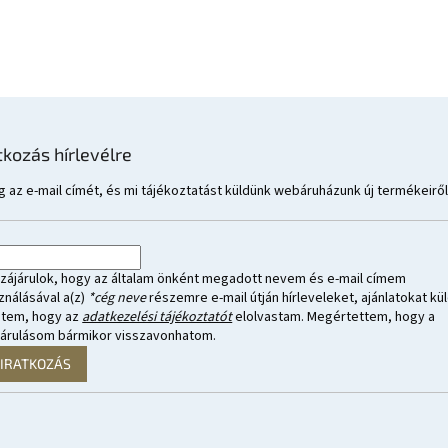
tkozás hírlevélre
 az e-mail címét, és mi tájékoztatást küldünk webáruházunk új termékeiről
zájárulok, hogy az általam önként megadott nevem és e-mail címem
ználásával a(z)
*cég neve
részemre e-mail útján hírleveleket, ajánlatokat kül
ntem, hogy az
adatkezelési tájékoztatót
elolvastam. Megértettem, hogy a
járulásom bármikor visszavonhatom.
LIRATKOZÁS