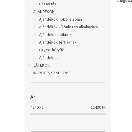
megbízh
Háztartás
AJÁNDÉKOK
Ajándékok hobbi alapján
Ajándékok különleges alkalmakra
Ajándékok nőknek
Ajándékok férfiaknak
Egyedi kütyük
Ajándékok
JÁTÉKOK
INGYENES SZÁLLÍTÁS
Ár
4240
Ft
11430
Ft