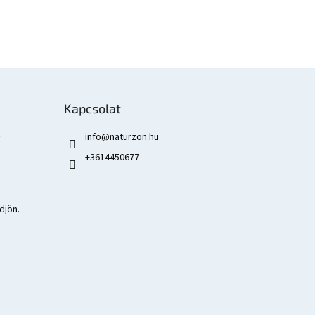
Kapcsolat
.
info
@
naturzon.hu
+3614450677
djön.