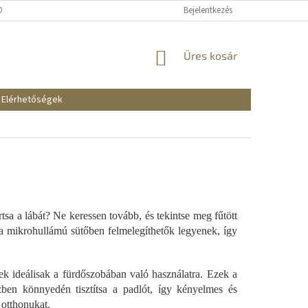
KOZTATÓ
SZÁLLÍTÁSI ÉS FIZETÉSI MÓDOK
Bejelentkezés
REKLAMÁCIÓK ÉS VISSZAKÜ
KOSÁR
Üres kosár
Elérhetőségek
a a lábát? Ne keressen tovább, és tekintse meg fűtött
a mikrohullámú sütőben felmelegíthetők legyenek, így
ek ideálisak a fürdőszobában való használatra. Ezek a
zben könnyedén tisztítsa a padlót, így kényelmes és
 otthonukat.