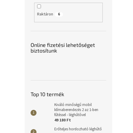
Raktáron
6
Online fizetési lehetőséget
biztosítunk
Top 10 termék
Kiváló minőségű mobil
klímaberendezés 2 az 1-ben
fűtéssel - léghűtővel
49 180 Ft
Erőteljes hordozható léghűtő