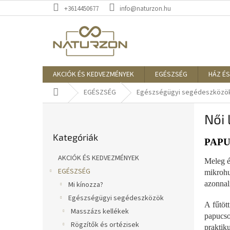
Ugrás
+3614450677
info@naturzon.hu
a
fő
tartalomhoz
AKCIÓK ÉS KEDVEZMÉNYEK
EGÉSZSÉG
HÁZ ÉS
Kezdőlap
EGÉSZSÉG
Egészségügyi segédeszközö
O
Női 
l
Kategóriák
d
Kategóriák
átugrása
a
PAPU
l
AKCIÓK ÉS KEDVEZMÉNYEK
Meleg é
s
EGÉSZSÉG
mikrohu
ó
azonnal
Mi kínozza?
p
a
Egészségügyi segédeszközök
A fűtöt
n
Masszázs kellékek
papucso
e
Rögzítők és ortézisek
praktik