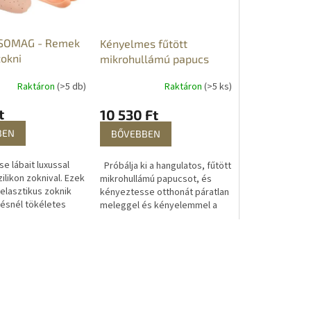
SOMAG - Remek
Kényelmes fűtött
zokni
mikrohullámú papucs
Raktáron
(>5 db)
Raktáron
(>5 ks)
t
10 530 Ft
BEN
BŐVEBBEN
e lábait luxussal
Próbálja ki a hangulatos, fűtött
ilikon zoknival. Ezek
mikrohullámú papucsot, és
 elasztikus zoknik
kényeztesse otthonát páratlan
ésnél tökéletes
meleggel és kényelemmel a
és kényelmet
hidegebb és téli napokon is.
k, így ideális
Ezek a sokoldalú otthoni...