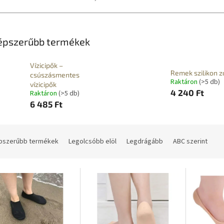
épszerűbb termékek
Vízicipők –
Remek szilikon z
csúszásmentes
Raktáron
(>5 db)
vízicipők
4 240 Ft
Raktáron
(>5 db)
6 485 Ft
pszerűbb termékek
Legolcsóbb elöl
Legdrágább
ABC szerint