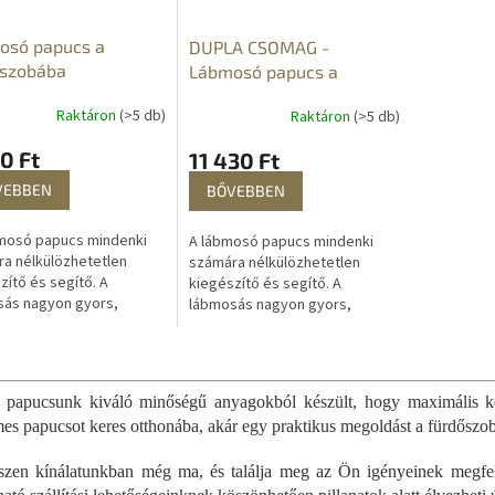
osó papucs a
DUPLA CSOMAG -
őszobába
Lábmosó papucs a
fürdőszobába
Raktáron
(>5 db)
Raktáron
(>5 db)
0 Ft
11 430 Ft
VEBBEN
BŐVEBBEN
mosó papucs mindenki
A lábmosó papucs mindenki
a nélkülözhetetlen
számára nélkülözhetetlen
zítő és segítő. A
kiegészítő és segítő. A
sás nagyon gyors,
lábmosás nagyon gyors,
ny és kellemes. A
hatékony és kellemes. A
ó papucs az idősek,
lábmosó papucs az idősek,
L
nők és az ízületi...
terhes nők és az ízületi...
i
s
papucsunk kiváló minőségű anyagokból készült, hogy maximális ké
t
es papucsot keres otthonába, akár egy praktikus megoldást a fürdőszo
a
i
zen kínálatunkban még ma, és találja meg az Ön igényeinek megfele
r