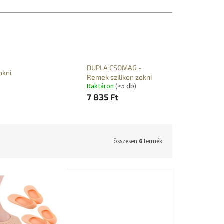
DUPLA CSOMAG -
okni
Remek szilikon zokni
Raktáron
(>5 db)
7 835 Ft
összesen
6
termék