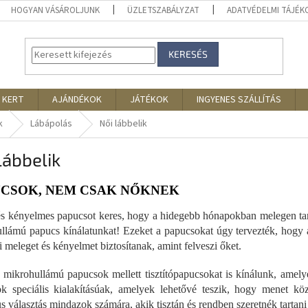
HOGYAN VÁSÁROLJUNK
ÜZLETSZABÁLYZAT
ADATVÉDELMI TÁJÉ
KERESÉS
 KERT
AJÁNDÉKOK
JÁTÉKOK
INGYENES SZÁLLÍTÁS
k
Lábápolás
Női lábbelik
lábbelik
CSOK, NEM CSAK NŐKNEK
s kényelmes papucsot keres, hogy a hidegebb hónapokban melegen tarts
llámú papucs kínálatunkat! Ezeket a papucsokat úgy tervezték, hogy 
i meleget és kényelmet biztosítanak, amint felveszi őket.
t mikrohullámú papucsok mellett tisztítópapucsokat is kínálunk, amely
k speciális kialakításúak, amelyek lehetővé teszik, hogy menet kö
us választás mindazok számára, akik tisztán és rendben szeretnék tartani