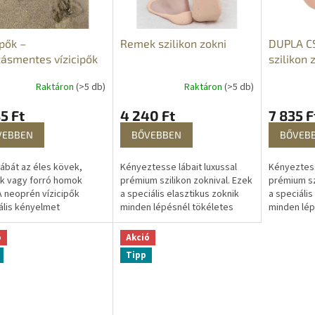
ipők –
Remek szilikon zokni
DUPLA C
ásmentes vízicipők
szilikon 
Raktáron
(>5 db)
Raktáron
(>5 db)
5 Ft
4 240 Ft
7 835 F
VEBBEN
BŐVEBBEN
BŐVEB
lábát az éles kövek,
Kényeztesse lábait luxussal
Kényeztess
k vagy forró homok
prémium szilikon zoknival. Ezek
prémium sz
 A neoprén vízicipők
a speciális elasztikus zoknik
a speciális
lis kényelmet
minden lépésnél tökéletes
minden lép
ítanak a vízben és a
rögzítést és kényelmet
rögzítést 
 egyaránt. A vízicipők
biztosítanak, így ideális
biztosítana
ó
Akció
tesen...
választás...
választás...
Tipp