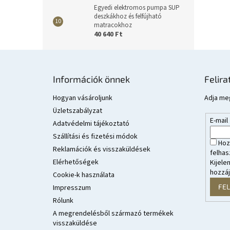
Egyedi elektromos pumpa SUP
deszkákhoz és felfújható
matracokhoz
40 640 Ft
L
á
Információk önnek
Felira
b
l
Hogyan vásároljunk
Adja meg
é
Üzletszabályzat
E-mail
c
Adatvédelmi tájékoztató
Szállítási és fizetési módok
Hoz
Reklamációk és visszaküldések
felhas
Elérhetőségek
Kijele
hozzá
Cookie-k használata
FE
Impresszum
Rólunk
A megrendelésből származó termékek
visszaküldése