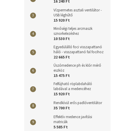
16 240 Ft
Vízpermetes asztali ventilátor -
USB léghűtő
15 920 Ft
Minőségi teljes arcmaszk
sznorkelezéshez
10 530 Ft
Egyedülálló foci visszapattanó
háló - visszapattanó fal focihoz
22 665 Ft
Úszómedence ph és klór mérő
eszköz
15 475 Ft
Felfújható röplabdaháló
labdával a medencéhez
15 920 Ft
Rendkívül erős padlóventilátor
35 700 Ft
Effektív medence javítási
matricák
5 585 Ft