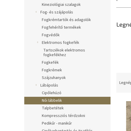
l
Kineziológiai szalagok
Fog- és szájápolás
Fogkrémtartók és adagolók
Legn
Fogfehérítő termékek
Fogvédők
Elektromos fogkefék
Tartozékok elektromos
fogkefékhez
Fogkefék
Fogkrémek
T
Szájzuhanyok
e
Legné
Lábápolás
r
Cipőlehúzó
m
Női lábbelik
T
é
e
k
Talpbetétek
r
e
Kompressziós térdzokni
m
k
Pedikűr - manikűr
é
r