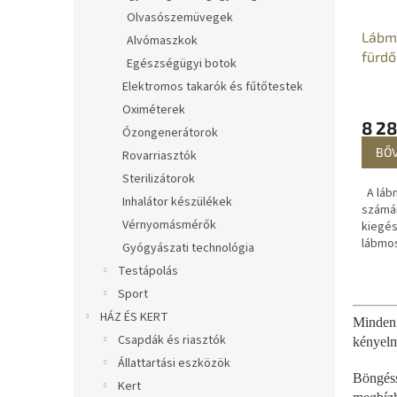
Olvasószemüvegek
Lábm
Alvómaszkok
fürd
Egészségügyi botok
Elektromos takarók és fűtőtestek
Oximéterek
8 28
Ózongenerátorok
BŐ
Rovarriasztók
Sterilizátorok
A láb
Inhalátor készülékek
számár
Vérnyomásmérők
kiegés
lábmo
Gyógyászati technológia
hatéko
Testápolás
lábmos
Sport
terhes 
HÁZ ÉS KERT
Minden 
Csapdák és riasztók
kényelm
Állattartási eszközök
Böngéss
Kert