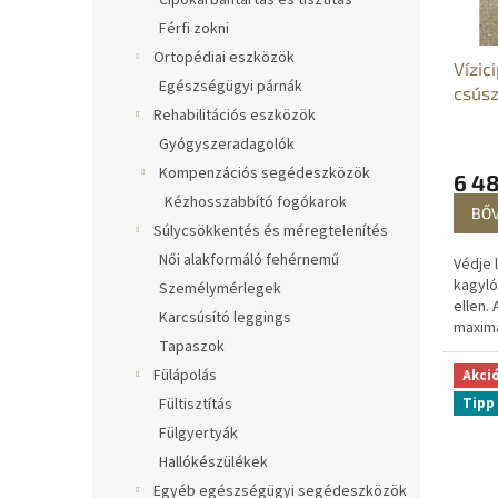
Cipőkarbantartás és tisztítás
k
e
Férfi zokni
e
n
k
d
Ortopédiai eszközök
Vízic
l
e
Egészségügyi párnák
csúsz
i
z
Rehabilitációs eszközök
s
é
Gyógyszeradagolók
t
s
Kompenzációs segédeszközök
á
e
6 48
Kézhosszabbító fogókarok
j
BŐ
a
Súlycsökkentés és méregtelenítés
Női alakformáló fehérnemű
Védje 
kagyló
Személymérlegek
ellen.
Karcsúsító leggings
maximá
Tapaszok
biztos
parton
Fülápolás
Akci
tökéle
Tipp
Fültisztítás
Fülgyertyák
Hallókészülékek
Egyéb egészségügyi segédeszközök