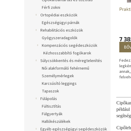
n
Cipőkarbantartás és tisztítás
k
d
Férfi zokni
Prakt
l
e
Ortopédiai eszközök
i
z
Egészségügyi párnák
s
é
Rehabilitációs eszközök
t
s
á
Gyógyszeradagolók
e
7 38
j
Kompenzációs segédeszközök
BŐ
a
Kézhosszabbító fogókarok
Fedezz
Súlycsökkentés és méregtelenítés
legké
Női alakformáló fehérnemű
annak
Személymérlegek
felveh
különl
Karcsúsító leggings
megsza
Tapaszok
minden
Fülápolás
fáradal
Cipőkan
Fültisztítás
például
Fülgyertyák
segítsé
Hallókészülékek
Cipőleh
Egyéb egészségügyi segédeszközök