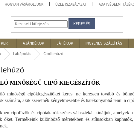
HOGYAN VÁSÁROLJUNK
ÜZLETSZABÁLYZAT
ADATVÉDELMI TÁJÉ
KERESÉS
 KERT
AJÁNDÉKOK
JÁTÉKOK
INGYENES SZÁLLÍTÁS
k
Lábápolás
Cipőlehúzó
őlehúzó
LÓ MINŐSÉGŰ CIPŐ KIEGÉSZÍTŐK
ló minőségű cipőkiegészítőket keres, ne keressen tovább és böngé
k számára, akik szeretnék kényelmesebbé és hatékonyabbá tenni a cipő 
kben cipőfűzők és cipőtakarók széles választékát kínáljuk, amelyek a
ék őket. Termékeink különböző méretekben és stílusokban kaphatók,
nek.