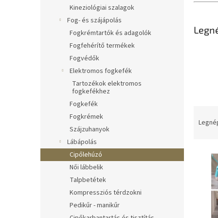
l
Kineziológiai szalagok
Fog- és szájápolás
Legn
Fogkrémtartók és adagolók
Fogfehérítő termékek
Fogvédők
Elektromos fogkefék
Tartozékok elektromos
fogkefékhez
Fogkefék
T
Fogkrémek
e
Legné
Szájzuhanyok
r
Lábápolás
m
T
é
Cipőlehúzó
e
k
Női lábbelik
r
e
Talpbetétek
m
k
Kompressziós térdzokni
é
r
Pedikűr - manikűr
k
e
e