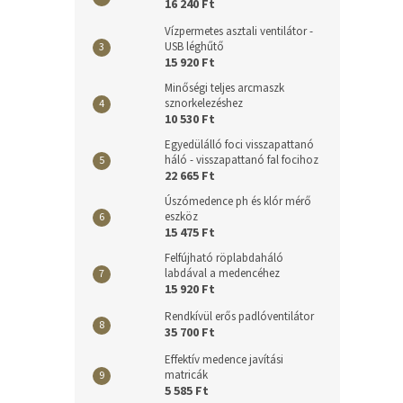
16 240 Ft
Vízpermetes asztali ventilátor -
USB léghűtő
15 920 Ft
Minőségi teljes arcmaszk
sznorkelezéshez
10 530 Ft
Egyedülálló foci visszapattanó
háló - visszapattanó fal focihoz
22 665 Ft
Úszómedence ph és klór mérő
eszköz
15 475 Ft
Felfújható röplabdaháló
labdával a medencéhez
15 920 Ft
Rendkívül erős padlóventilátor
35 700 Ft
Effektív medence javítási
matricák
5 585 Ft