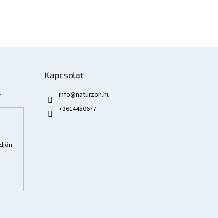
Kapcsolat
.
info
@
naturzon.hu
+3614450677
djön.