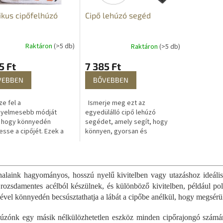
ikus cipőfelhúzó
Cipő lehúzó segéd
Raktáron
(>5 db)
Raktáron
(>5 db)
5 Ft
7 385 Ft
VEBBEN
BŐVEBBEN
e fel a
Ismerje meg ezt az
nyelmesebb módját
egyedülálló cipő lehúzó
, hogy könnyedén
segédet, amely segít, hogy
esse a cipőjét. Ezek a
könnyen, gyorsan és
eges cipőfelhúzók
kényelmesen levehessen
badítják Önt a
bármilyen cipőt. A különleges
L
napi hajolgatás
kialakítás a biztonságot szem...
i
maitól....
s
alaink hagyományos, hosszú nyelű kivitelben vagy utazáshoz ideális
t
 rozsdamentes acélból készülnek, és különböző kivitelben, például pol
a
gével könnyedén becsúsztathatja a lábát a cipőbe anélkül, hogy megsér
i
r
úzónk egy másik nélkülözhetetlen eszköz minden cipőrajongó számára
á