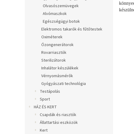
könnye
Olvasószemüvegek
készüln
Alvómaszkok
Egészségügyi botok
Elektromos takarók és fűtőtestek
Oximéterek
Ózongenerátorok
Rovarriasztók
Sterilizátorok
Inhalátor készülékek
Vérnyomásmérők
Gyógyászati technológia
Testápolás
Sport
HÁZ ÉS KERT
Csapdák és riasztók
Állattartási eszközök
Kert