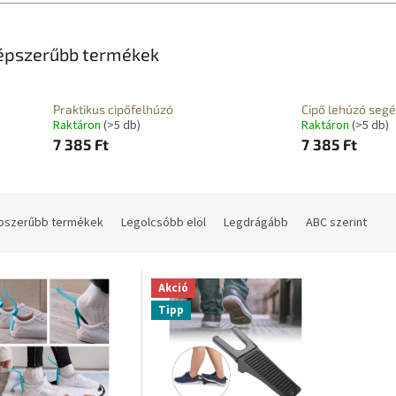
épszerűbb termékek
Praktikus cipőfelhúzó
Cipő lehúzó seg
Raktáron
(>5 db)
Raktáron
(>5 db)
7 385 Ft
7 385 Ft
pszerűbb termékek
Legolcsóbb elöl
Legdrágább
ABC szerint
Akció
Tipp