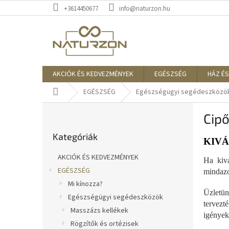
Ugrás
+3614450677
info@naturzon.hu
a
fő
tartalomhoz
AKCIÓK ÉS KEDVEZMÉNYEK
EGÉSZSÉG
HÁZ ÉS
Kezdőlap
EGÉSZSÉG
Egészségügyi segédeszközö
O
Cip
l
Kategóriák
d
Kategóriák
átugrása
a
KIVÁ
l
AKCIÓK ÉS KEDVEZMÉNYEK
Ha kivá
s
EGÉSZSÉG
mindazo
ó
Mi kínozza?
p
Üzletün
a
Egészségügyi segédeszközök
tervezt
n
Masszázs kellékek
igények
e
Rögzítők és ortézisek