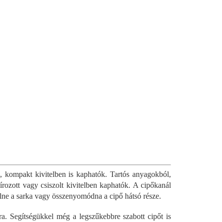
, kompakt kivitelben is kaphatók. Tartós anyagokból,
írozott vagy csiszolt kivitelben kaphatók. A cipőkanál
ülne a sarka vagy összenyomódna a cipő hátsó része.
. Segítségükkel még a legszűkebbre szabott cipőt is