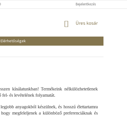
KOZTATÓ
SZÁLLÍTÁSI ÉS FIZETÉSI MÓDOK
Bejelentkezés
REKLAMÁCIÓK ÉS VISSZAKÜ
KOSÁR
Üres kosár
Elérhetőségek
sszen kínálatunkban! Termékeink nélkülözhetetlenek
fel- és levételének folyamatát.
 legjobb anyagokból készülnek, és hosszú élettartamra
 hogy megfeleljenek a különböző preferenciáknak és