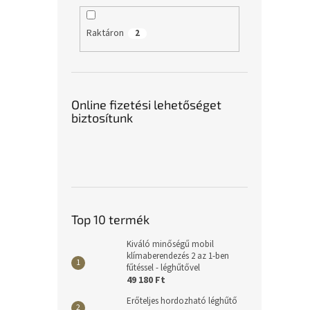
Raktáron
2
Online fizetési lehetőséget
biztosítunk
Top 10 termék
Kiváló minőségű mobil
klímaberendezés 2 az 1-ben
fűtéssel - léghűtővel
49 180 Ft
Erőteljes hordozható léghűtő