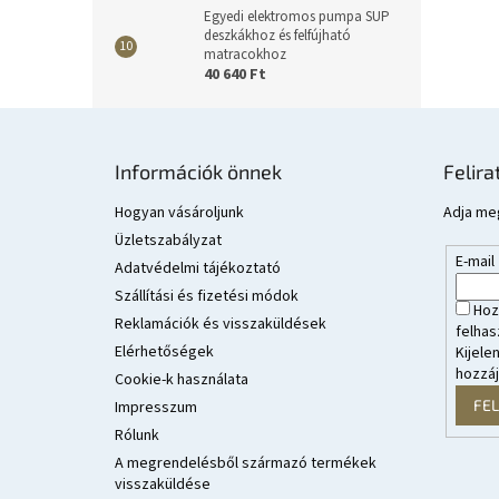
Egyedi elektromos pumpa SUP
deszkákhoz és felfújható
matracokhoz
40 640 Ft
L
á
Információk önnek
Felira
b
l
Hogyan vásároljunk
Adja meg
é
Üzletszabályzat
E-mail
c
Adatvédelmi tájékoztató
Szállítási és fizetési módok
Hoz
Reklamációk és visszaküldések
felhas
Elérhetőségek
Kijele
hozzá
Cookie-k használata
FE
Impresszum
Rólunk
A megrendelésből származó termékek
visszaküldése