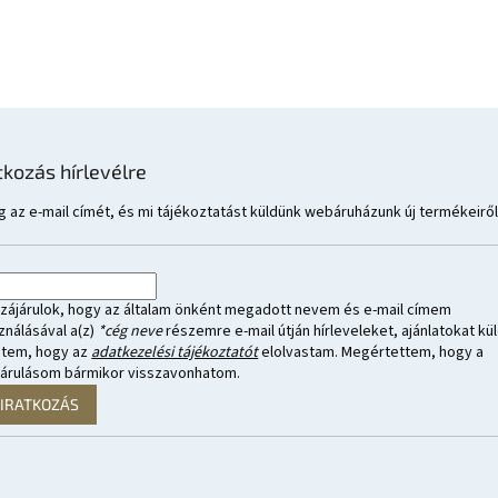
tkozás hírlevélre
 az e-mail címét, és mi tájékoztatást küldünk webáruházunk új termékeiről
zájárulok, hogy az általam önként megadott nevem és e-mail címem
ználásával a(z)
*cég neve
részemre e-mail útján hírleveleket, ajánlatokat kül
ntem, hogy az
adatkezelési tájékoztatót
elolvastam. Megértettem, hogy a
járulásom bármikor visszavonhatom.
LIRATKOZÁS