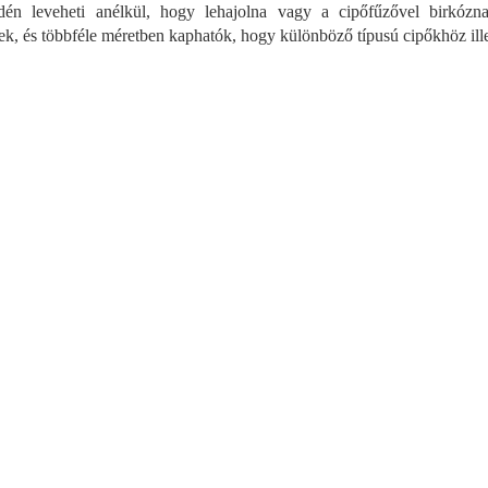
dén leveheti anélkül, hogy lehajolna vagy a cipőfűzővel birkózn
n
y
ek, és többféle méretben kaphatók, hogy különböző típusú cipőkhöz ill
í
t
á
s
e
l
e
m
e
i