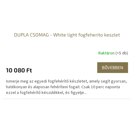
DUPLA CSOMAG - White light fogfeherito keszlet
Raktáron
(>5 db)
BŐVEBBEN
10 080 Ft
Ismerje meg az egyedi fogfehérítő készletet, amely segít gyorsan,
hatékonyan és alaposan fehéríteni fogait. Csak 10 perc naponta
ezzel a fogfehérítő készülékkel, és figyelje...