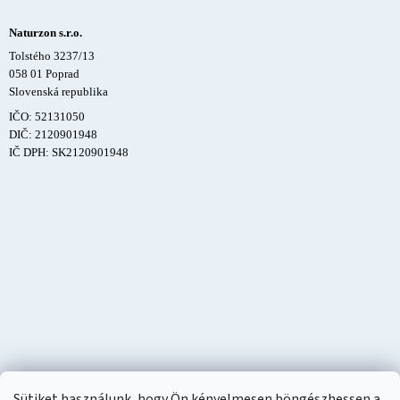
Naturzon s.r.o.
Tolstého 3237/13
058 01 Poprad
Slovenská republika
IČO: 52131050
DIČ: 2120901948
IČ DPH: SK2120901948
Sütiket használunk, hogy Ön kényelmesen böngészhessen a