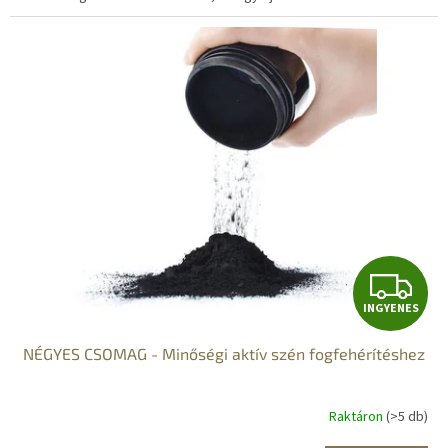
I
INGYENES
N
NÉGYES CSOMAG - Minőségi aktív szén fogfehérítéshez
G
Y
Raktáron
(>5 db)