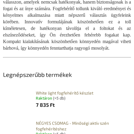
válasszon, amelyek nemcsak hatékonyak, hanem biztonságosak is a
fogai és az ínye számára. Fogfehérítő tollunk kiváló eredményei és
kényelmes alkalmazása miatt népszerű választás ügyfeleink
körében. Innovatív formulájának köszönhetően ez a toll
kíméletesen, de hatékonyan távolítja el a foltokat és az
elszíneződéseket, így Ön érezhetően fehérebb fogakat kap.
Kompakt kialakításának köszönhetően könnyedén magával viheti
bárhová, így könnyedén fenntarthatja ragyogó mosolyát.
Legnépszerűbb termékek
White light fogfehérítő készlet
Raktáron
(>5 db)
7 835 Ft
NÉGYES CSOMAG - Minőségi aktív szén
fogfehérítéshez