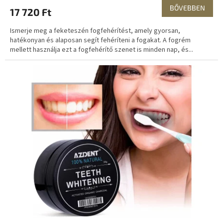
E
BŐVEBBEN
17 720 Ft
N
Ismerje meg a feketeszén fogfehérítést, amely gyorsan,
E
hatékonyan és alaposan segít fehéríteni a fogakat. A fogrém
mellett használja ezt a fogfehérítő szenet is minden nap, és...
S