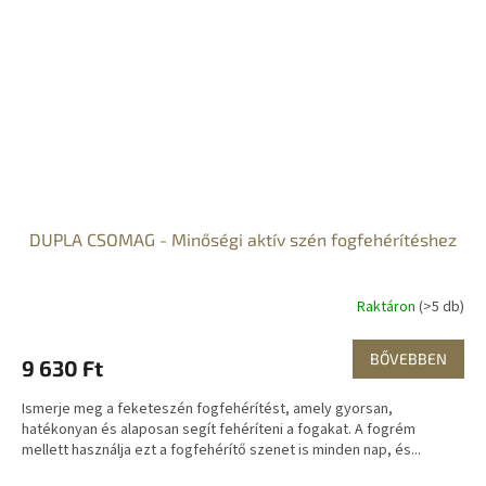
DUPLA CSOMAG - Minőségi aktív szén fogfehérítéshez
Raktáron
(>5 db)
BŐVEBBEN
9 630 Ft
Ismerje meg a feketeszén fogfehérítést, amely gyorsan,
hatékonyan és alaposan segít fehéríteni a fogakat. A fogrém
mellett használja ezt a fogfehérítő szenet is minden nap, és...