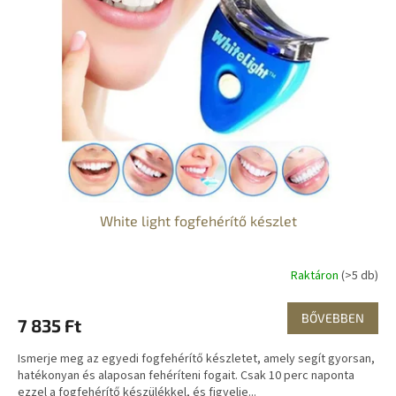
e
é
z
k
é
e
s
k
e
l
i
s
t
á
j
a
White light fogfehérítő készlet
Raktáron
(>5 db)
BŐVEBBEN
7 835 Ft
Ismerje meg az egyedi fogfehérítő készletet, amely segít gyorsan,
hatékonyan és alaposan fehéríteni fogait. Csak 10 perc naponta
ezzel a fogfehérítő készülékkel, és figyelje...