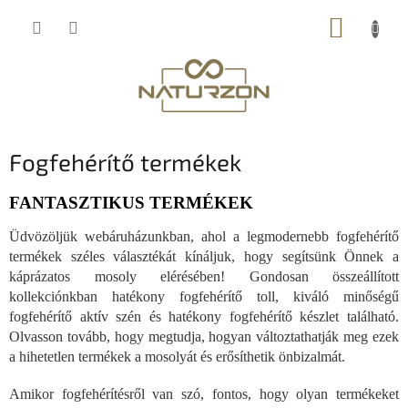
Ugrás
KOSÁR
a
fő
tartalomhoz
Fogfehérítő termékek
FANTASZTIKUS TERMÉKEK
Üdvözöljük webáruházunkban, ahol a legmodernebb fogfehérítő
termékek széles választékát kínáljuk, hogy segítsünk Önnek a
káprázatos mosoly elérésében! Gondosan összeállított
kollekciónkban hatékony fogfehérítő toll, kiváló minőségű
fogfehérítő aktív szén és hatékony fogfehérítő készlet található.
Olvasson tovább, hogy megtudja, hogyan változtathatják meg ezek
a hihetetlen termékek a mosolyát és erősíthetik önbizalmát.
Amikor fogfehérítésről van szó, fontos, hogy olyan termékeket