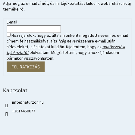
Adja meg az e-mail címét, és mi tájékoztatást küldünk webáruházunk új
termékeiről.
E-mail
Hozzájárulok, hogy az általam önként megadott nevem és e-mail
címem felhasználásával a(z)
*cég neve
részemre e-mail útján
hírleveleket, ajánlatokat küldjön. Kijelentem, hogy az
adatkezelési
tájékoztatót
elolvastam. Megértettem, hogy a hozzájárulásom
bármikor visszavonhatom.
FELIRATKOZÁS
Kapcsolat
info
@
naturzon.hu
+3614450677