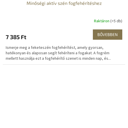
Minőségi aktív szén fogfehérítéshez
Raktáron
(>5 db)
BŐVEBBEN
7 385 Ft
Ismerje meg a feketeszén fogfehérítést, amely gyorsan,
hatékonyan és alaposan segít fehéríteni a fogakat. A fogrém
mellett használja ezt a fogfehérítő szenet is minden nap, és...