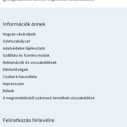
L
á
Információk önnek
b
l
Hogyan vásároljunk
é
Üzletszabályzat
c
Adatvédelmi tájékoztató
Szállítási és fizetési módok
Reklamációk és visszaküldések
Elérhetőségek
Cookie-k használata
Impresszum
Rólunk
A megrendelésből származó termékek visszaküldése
Feliratkozás hírlevélre