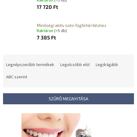
Raktáron
(>5 db)
17 720 Ft
Minőségi aktív szén fogfehérítéshez
Raktáron
(>5 db)
7 385 Ft
T
e
Legnépszerűbb termékek
Legolcsóbb elöl
Legdrágább
r
m
ABC szerint
é
k
e
SZŰRŐ MEGNYITÁSA
k
r
T
e
e
n
r
d
m