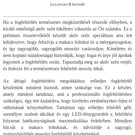
összesen
5
termék
L
i
s
Ha a fogfehérítés természetes megközelítését részesíti előnyben, a
t
kiváló minőségű aktív szén tökéletes választás az Ön számára. Ez a
a
i
prémium összetevőkből készült aktív szén speciálisan arra lett
r
kifejlesztve, hogy felszívja a makacs foltokat és a méreganyagokat,
á
és így ragyogóbb, ragyogóbb mosolyt varázsoljon. Kíméletes és
n
nem koptató tulajdonságai biztosítják, hogy fogai és ínye jól ápoltak
y
legyenek a fogfehérítés során. Tapasztalja meg az aktív szén erejét,
í
és fedezze fel a természetesen fehérebb mosoly titkát.
t
á
s
Az átfogó fogfehérítési megoldáshoz erőteljes fogfehérítő
e
készletünk mindent biztosít, amire szüksége van. Ez a készlet,
l
amely mindent tartalmaz, ami a professzionális fogfehérítéshez
e
szükséges, úgy lett kialakítva, hogy kivételes eredményeket érjen el
m
otthonának kényelmében. Tartalmaz egy erőteljes fehérítő gélt,
e
személyre szabott tálcákat és egy LED-fénygyorsítót a fehérítési
i
folyamat hatékonyságának maximalizálása érdekében. Mondjon
búcsút a makacs foltoknak, és üdvözölje a ragyogó,
gyöngyházfehér mosolyt fogfehérítő készletünkkel.