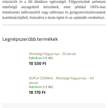
relaxációt és a fül általános egészségét. Fülgyertyáink prémium
minőségű anyagokból készülnek, mint például 100%-ban
természetes méhviaszból vagy méhviasz és gyógynövénykivonatok
kombinációjából, biztosítva a tiszta égést és az optimális eredményt.
Legnépszerűbb termékek
Minőségi fülgyertya - 20 darab
Raktáron
(>5 db)
10 530 Ft
DUPLA CSOMAG - Minőségi fülgyertya – 40
darab
Raktáron
(>5 db)
18 170 Ft
T