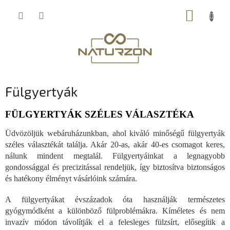
Ugrás
KOSÁR
a
fő
tartalomhoz
Fülgyertyák
FÜLGYERTYÁK SZÉLES VÁLASZTÉKA
Üdvözöljük webáruházunkban, ahol kiváló minőségű fülgyertyák
széles választékát találja. Akár 20-as, akár 40-es csomagot keres,
nálunk mindent megtalál. Fülgyertyáinkat a legnagyobb
gondossággal és precizitással rendeljük, így biztosítva biztonságos
és hatékony élményt vásárlóink számára.
A fülgyertyákat évszázadok óta használják természetes
gyógymódként a különböző fülproblémákra. Kíméletes és nem
invazív módon távolítják el a felesleges fülzsírt, elősegítik a