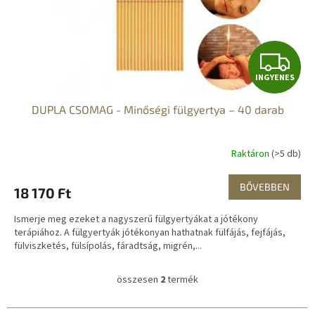
I
INGYENES
N
DUPLA CSOMAG - Minőségi fülgyertya – 40 darab
G
Y
Raktáron
(>5 db)
E
BŐVEBBEN
18 170 Ft
N
Ismerje meg ezeket a nagyszerű fülgyertyákat a jótékony
E
terápiához. A fülgyertyák jótékonyan hathatnak fülfájás, fejfájás,
fülviszketés, fülsípolás, fáradtság, migrén,...
S
összesen
2
termék
L
i
s