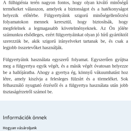
A fülhigiénia terén nagyon fontos, hogy olyan kiváló minőségű
t
termékeket válasszon, amelyek a biztonságot és a hatékonyságot
a
i
helyezik előtérbe. Fülgyertyáink szigorú minőségellenőrzési
r
folyamatokon mennek keresztül, hogy biztosítsák, hogy
á
megfelelnek a legmagasabb követelményeknek. Az Ön jóléte
n
számunkra elsődleges, ezért fülgyertyáinkat olyan jó hírű gyártóktól
y
szerezzük be, akik szigorú irányelveket tartanak be, és csak a
í
legjobb összetevőket használják.
t
á
s
Fülgyertyáink használata egyszerű folyamat. Egyszerűen gyújtsa
e
meg a fülgyertya egyik végét, és a másik végét óvatosan helyezze
l
be a hallójáratba. Ahogy a gyertya ég, könnyű vákuumhatást hoz
e
létre, amely kiszívja a felesleges fülzsírt és a törmeléket. Sok
m
felhasználó nyugtató érzésről és a fülgyertya használata után jobb
e
tisztaságérzetről számol be.
i
L
á
Információk önnek
b
l
Hogyan vásároljunk