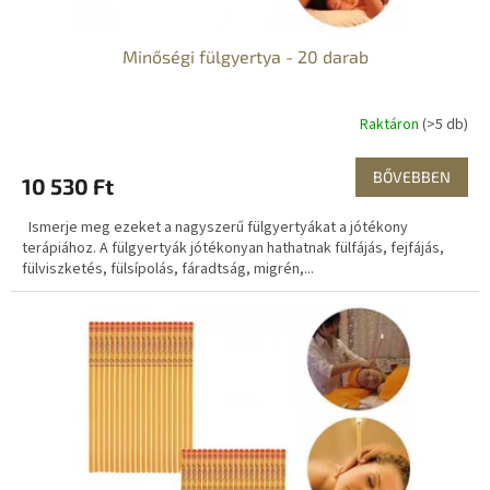
j
a
Minőségi fülgyertya - 20 darab
Raktáron
(>5 db)
BŐVEBBEN
10 530 Ft
Ismerje meg ezeket a nagyszerű fülgyertyákat a jótékony
terápiához. A fülgyertyák jótékonyan hathatnak fülfájás, fejfájás,
fülviszketés, fülsípolás, fáradtság, migrén,...