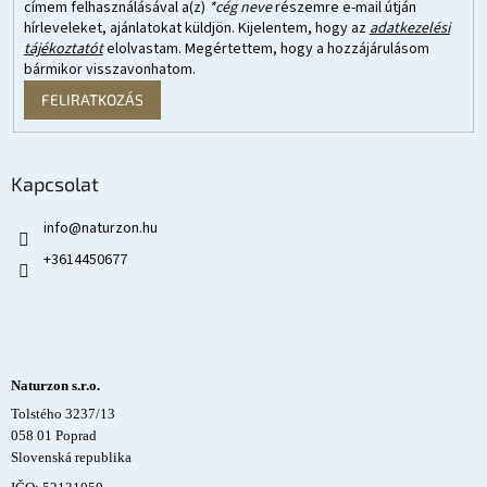
címem felhasználásával a(z)
*cég neve
részemre e-mail útján
hírleveleket, ajánlatokat küldjön. Kijelentem, hogy az
adatkezelési
tájékoztatót
elolvastam. Megértettem, hogy a hozzájárulásom
bármikor visszavonhatom.
FELIRATKOZÁS
Kapcsolat
info
@
naturzon.hu
+3614450677
Naturzon s.r.o.
Tolstého 3237/13
058 01 Poprad
Slovenská republika