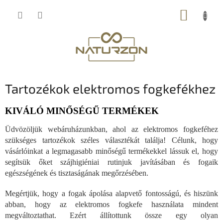
Ugrás
KOSÁR
a
fő
tartalomhoz
Tartozékok elektromos fogkefékhez
KIVÁLÓ MINŐSÉGŰ TERMÉKEK
Üdvözöljük webáruházunkban, ahol az elektromos fogkeféhez
szükséges tartozékok széles választékát találja! Célunk, hogy
vásárlóinkat a legmagasabb minőségű termékekkel lássuk el, hogy
segítsük őket szájhigiéniai rutinjuk javításában és fogaik
egészségének és tisztaságának megőrzésében.
Megértjük, hogy a fogak ápolása alapvető fontosságú, és hiszünk
abban, hogy az elektromos fogkefe használata mindent
megváltoztathat. Ezért állítottunk össze egy olyan