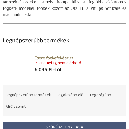
tartozékválasztékot, amely kompatibilis a legtöbb elektromos
fogkefe modellel, többek között az Oral-B, a Philips Sonicare és
más modellekkel.
Legnépszerűbb termékek
Csere fogkefekészlet
Pillanatnyilag nem elérhető
6 035 Ft-tól
T
e
Legnépszerűbb termékek
Legolcsóbb elöl
Legdrágább
r
m
ABC szerint
é
k
e
SZŰRŐ MEGNYITÁSA