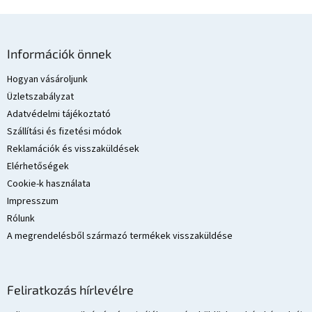
l
e
m
L
e
á
Információk önnek
i
b
l
Hogyan vásároljunk
é
Üzletszabályzat
c
Adatvédelmi tájékoztató
Szállítási és fizetési módok
Reklamációk és visszaküldések
Elérhetőségek
Cookie-k használata
Impresszum
Rólunk
A megrendelésből származó termékek visszaküldése
Feliratkozás hírlevélre