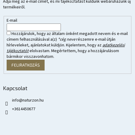
Adja meg az e-mail címét, és mi tájékoztatást küldünk webáruházunk új
termékeiről.
E-mail
Hozzájárulok, hogy az általam önként megadott nevem és e-mail
címem felhasználásával a(z)
*cég neve
részemre e-mail útján
hírleveleket, ajánlatokat küldjön. Kijelentem, hogy az
adatkezelési
tájékoztatót
elolvastam. Megértettem, hogy a hozzájárulásom
bármikor visszavonhatom.
FELIRATKOZÁS
Kapcsolat
info
@
naturzon.hu
+3614450677