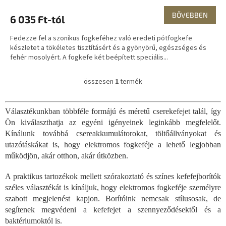
BŐVEBBEN
6 035 Ft-tól
Fedezze fel a szonikus fogkeféhez való eredeti pótfogkefe
készletet a tökéletes tisztításért és a gyönyörű, egészséges és
fehér mosolyért. A fogkefe két beépített speciális...
összesen
1
termék
L
i
s
Választékunkban többféle formájú és méretű cserekefejet talál, így
t
Ön kiválaszthatja az egyéni igényeinek leginkább megfelelőt.
a
i
Kínálunk továbbá csereakkumulátorokat, töltőállványokat és
r
utazótáskákat is, hogy elektromos fogkeféje a lehető legjobban
á
működjön, akár otthon, akár útközben.
n
y
A praktikus tartozékok mellett szórakoztató és színes kefefejborítók
í
széles választékát is kínáljuk, hogy elektromos fogkeféje személyre
t
szabott megjelenést kapjon. Borítóink nemcsak stílusosak, de
á
s
segítenek megvédeni a kefefejet a szennyeződésektől és a
e
baktériumoktól is.