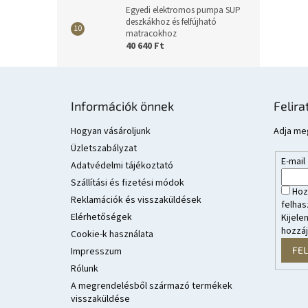
Egyedi elektromos pumpa SUP
deszkákhoz és felfújható
matracokhoz
40 640 Ft
L
á
Információk önnek
Felira
b
l
Hogyan vásároljunk
Adja meg
é
Üzletszabályzat
E-mail
c
Adatvédelmi tájékoztató
Szállítási és fizetési módok
Hoz
Reklamációk és visszaküldések
felhas
Elérhetőségek
Kijele
hozzá
Cookie-k használata
FE
Impresszum
Rólunk
A megrendelésből származó termékek
visszaküldése