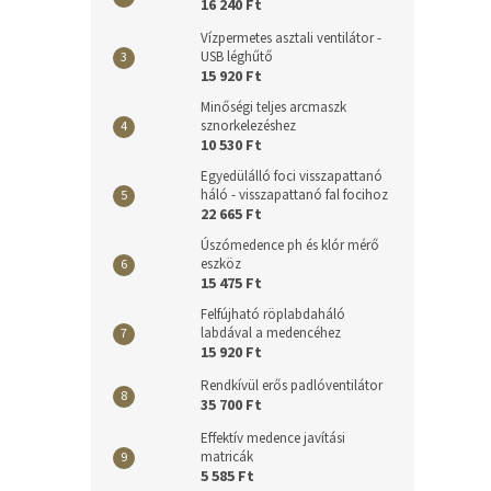
16 240 Ft
Vízpermetes asztali ventilátor -
USB léghűtő
15 920 Ft
Minőségi teljes arcmaszk
sznorkelezéshez
10 530 Ft
Egyedülálló foci visszapattanó
háló - visszapattanó fal focihoz
22 665 Ft
Úszómedence ph és klór mérő
eszköz
15 475 Ft
Felfújható röplabdaháló
labdával a medencéhez
15 920 Ft
Rendkívül erős padlóventilátor
35 700 Ft
Effektív medence javítási
matricák
5 585 Ft