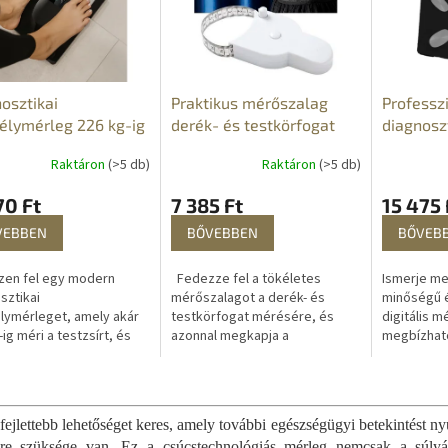
osztikai
Praktikus mérőszalag
Professz
élymérleg 226 kg-ig
derék- és testkörfogat
diagnosz
r-, izom- és BMI
mérésére
zsír-, izo
Raktáron
(>5 db)
Raktáron
(>5 db)
s APP-pal
egyebek
70 Ft
7 385 Ft
15 475 
VEBBEN
BŐVEBBEN
BŐVEB
zen fel egy modern
Fedezze fel a tökéletes
Ismerje me
sztikai
mérőszalagot a derék- és
minőségű 
ymérleget, amely akár
testkörfogat mérésére, és
digitális m
ig méri a testzsírt, és
azonnal megkapja a
megbízható
vé teszi, hogy állandó
legkényelmesebb és
módon méri
rzés alatt tartsa
legpontosabb módszert a
testzsírt, 
L
égét és fittségét –...
kívánt méretek gyors és
víztartalmat
i
egyszerű...
s
fejlettebb lehetőséget keres, amely további egészségügyi betekintést ny
t
ire szüksége van. Ez a csúcstechnológiás mérleg nemcsak a súlyá