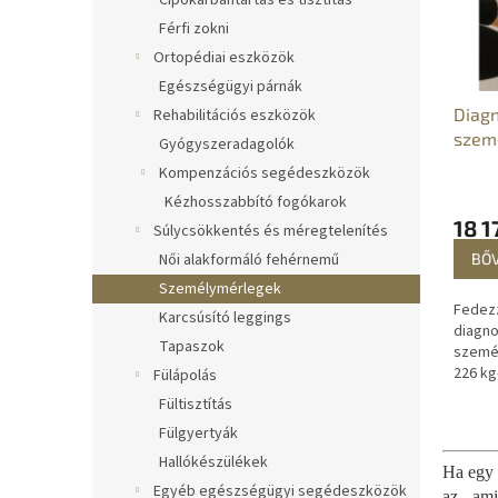
Cipőkarbantartás és tisztítás
m
k
é
Férfi zokni
r
k
e
Ortopédiai eszközök
e
n
Egészségügyi párnák
k
d
Diagn
Rehabilitációs eszközök
l
e
szem
Gyógyszeradagolók
i
z
- zsí
Kompenzációs segédeszközök
s
é
méré
t
s
Kézhosszabbító fogókarok
á
e
18 1
Súlycsökkentés és méregtelenítés
j
BŐ
Női alakformáló fehérnemű
a
Személymérlegek
Fedez
Karcsúsító leggings
diagno
Tapaszok
személ
226 kg-
Fülápolás
lehető
Fültisztítás
ellenő
Fülgyertyák
egészs
Hallókészülékek
Ha egy 
Egyéb egészségügyi segédeszközök
az, am