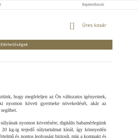
KOZTATÓ
SZÁLLÍTÁSI ÉS FIZETÉSI MÓDOK
Bejelentkezés
REKLAMÁCIÓK ÉS VISSZAKÜ
KOSÁR
Üres kosár
Elérhetőségek
tünk, hogy megfeleljen az Ön változatos igényeinek,
 aki nyomon követi gyermeke növekedését, akár az
segíthet.
súlyának nyomon követésére, digitális babamérlegünk
g 20 kg-ig terjedő súlytartalmat kínál, így könnyedén
rtelmű és pontos leolvasást biztosít, míg a kompakt és