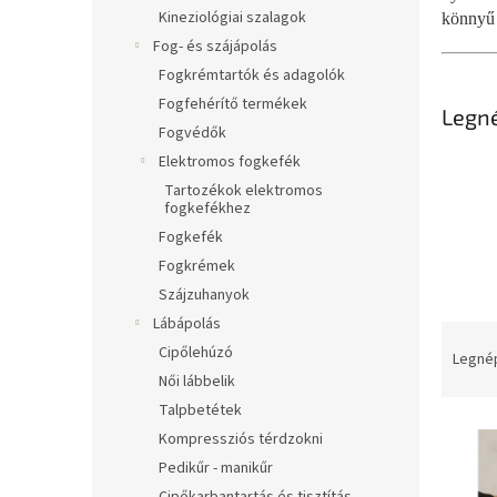
l
Kineziológiai szalagok
könnyű 
Fog- és szájápolás
Fogkrémtartók és adagolók
Fogfehérítő termékek
Legn
Fogvédők
Elektromos fogkefék
Tartozékok elektromos
fogkefékhez
Fogkefék
Fogkrémek
Szájzuhanyok
Lábápolás
T
Cipőlehúzó
e
Legné
r
Női lábbelik
m
Talpbetétek
T
é
Kompressziós térdzokni
e
k
Pedikűr - manikűr
r
e