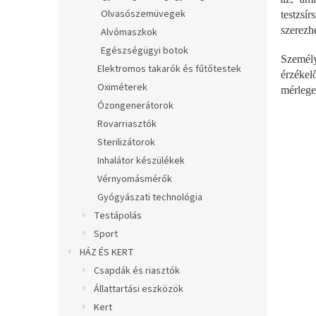
Olvasószemüvegek
testzsí
szerezhe
Alvómaszkok
Egészségügyi botok
Személy
Elektromos takarók és fűtőtestek
érzékel
Oximéterek
mérlege
Ózongenerátorok
Rovarriasztók
Sterilizátorok
Inhalátor készülékek
Vérnyomásmérők
Gyógyászati technológia
Testápolás
Sport
HÁZ ÉS KERT
Csapdák és riasztók
Állattartási eszközök
Kert