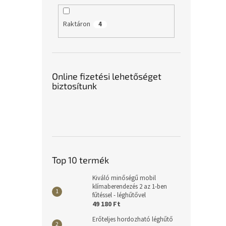
Raktáron
4
Online fizetési lehetőséget
biztosítunk
Top 10 termék
Kiváló minőségű mobil
klímaberendezés 2 az 1-ben
fűtéssel - léghűtővel
49 180 Ft
Erőteljes hordozható léghűtő