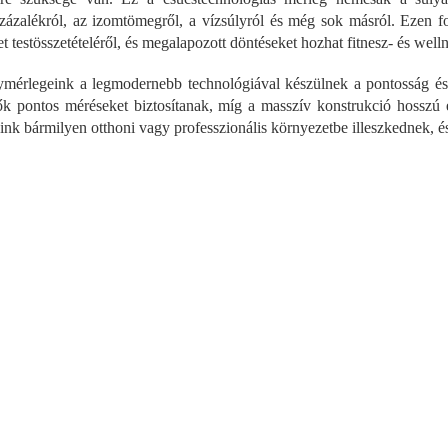
a
rszázalékról, az izomtömegről, a vízsúlyról és még sok másról. Ezen 
i
t testösszetételéről, és megalapozott döntéseket hozhat fitnesz- és well
r
á
mérlegeink a legmodernebb technológiával készülnek a pontosság és 
n
y
ők pontos méréseket biztosítanak, míg a masszív konstrukció hosszú él
í
ink bármilyen otthoni vagy professzionális környezetbe illeszkednek, és
t
á
s
e
l
e
m
e
i