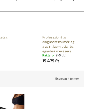
zalag
Professzionális
diagnosztikai mérleg
a zsír-, izom-, víz- és
egyebek mérésére
Raktáron
(>5 db)
15 475 Ft
összesen
4
termék