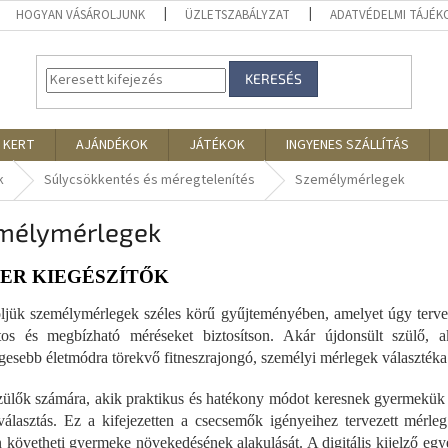
HOGYAN VÁSÁROLJUNK
ÜZLETSZABÁLYZAT
ADATVÉDELMI TÁJÉ
KERESÉS
 KERT
AJÁNDÉKOK
JÁTÉKOK
INGYENES SZÁLLÍTÁS
k
Súlycsökkentés és méregtelenítés
Személymérlegek
mélymérlegek
ER KIEGÉSZÍTŐK
jük személymérlegek széles körű gyűjteményében, amelyet úgy tervez
tos és megbízható méréseket biztosítson. Akár újdonsült szülő,
gesebb életmódra törekvő fitneszrajongó, személyi mérlegek választéka 
ülők számára, akik praktikus és hatékony módot keresnek gyermekük 
 választás. Ez a kifejezetten a csecsemők igényeihez tervezett mérle
követheti gyermeke növekedésének alakulását. A digitális kijelző egyé