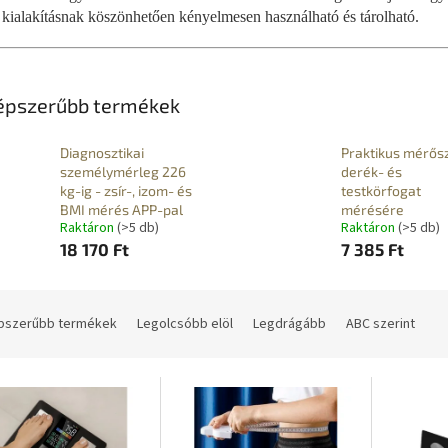
kialakításnak köszönhetően kényelmesen használható és tárolható.
épszerűbb termékek
Diagnosztikai
Praktikus mérős
személymérleg 226
derék- és
kg-ig - zsír-, izom- és
testkörfogat
BMI mérés APP-pal
mérésére
Raktáron
(>5 db)
Raktáron
(>5 db)
18 170 Ft
7 385 Ft
pszerűbb termékek
Legolcsóbb elöl
Legdrágább
ABC szerint