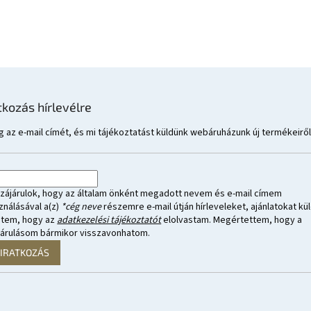
tkozás hírlevélre
 az e-mail címét, és mi tájékoztatást küldünk webáruházunk új termékeiről
zájárulok, hogy az általam önként megadott nevem és e-mail címem
ználásával a(z)
*cég neve
részemre e-mail útján hírleveleket, ajánlatokat kül
ntem, hogy az
adatkezelési tájékoztatót
elolvastam. Megértettem, hogy a
járulásom bármikor visszavonhatom.
LIRATKOZÁS