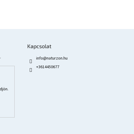
Kapcsolat
.
info
@
naturzon.hu
+3614450677
djön.