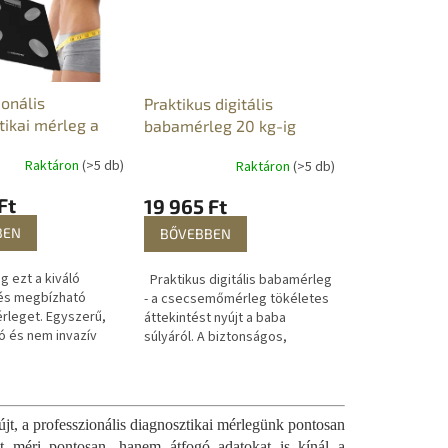
ionális
Praktikus digitális
tikai mérleg a
babamérleg 20 kg-ig
m-, víz- és
Raktáron
(>5 db)
Raktáron
(>5 db)
 mérésére
Ft
19 965 Ft
BEN
BŐVEBBEN
g ezt a kiváló
Praktikus digitális babamérleg
és megbízható
- a csecsemőmérleg tökéletes
érleget. Egyszerű,
áttekintést nyújt a baba
 és nem invazív
súlyáról. A biztonságos,
 a testsúlyt, a
megbízható és egyszerű
az izom- és a
használatra tervezték. Ez segít
. A...
Önnek...
újt, a professzionális diagnosztikai mérlegünk pontosan
t méri pontosan, hanem átfogó adatokat is kínál a