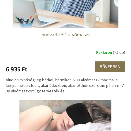
s
t
á
j
a
Innovatív 3D alvómaszk
Raktáron
(>5 db)
BŐVEBBEN
6 935 Ft
Aludjon minőségileg bárhol, bármikor. A 3D alvómaszk maximális
kényelmet biztosít, akár útközben, akár otthon szeretne pihenni. A
3D alvómaszkot úgy tervezték és...