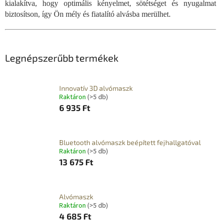
kialakítva, hogy optimális kényelmet, sötétséget és nyugalmat
biztosítson, így Ön mély és fiatalító alvásba merülhet.
Legnépszerűbb termékek
Innovatív 3D alvómaszk
Raktáron
(>5 db)
6 935 Ft
Bluetooth alvómaszk beépített fejhallgatóval
Raktáron
(>5 db)
13 675 Ft
Alvómaszk
Raktáron
(>5 db)
4 685 Ft