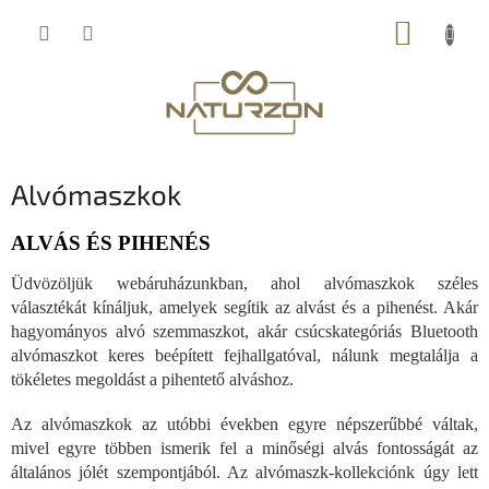
Ugrás
KOSÁR
a
fő
tartalomhoz
Alvómaszkok
ALVÁS ÉS PIHENÉS
Üdvözöljük webáruházunkban, ahol alvómaszkok széles
választékát kínáljuk, amelyek segítik az alvást és a pihenést. Akár
hagyományos alvó szemmaszkot, akár csúcskategóriás Bluetooth
alvómaszkot keres beépített fejhallgatóval, nálunk megtalálja a
tökéletes megoldást a pihentető alváshoz.
Az alvómaszkok az utóbbi években egyre népszerűbbé váltak,
mivel egyre többen ismerik fel a minőségi alvás fontosságát az
általános jólét szempontjából. Az alvómaszk-kollekciónk úgy lett