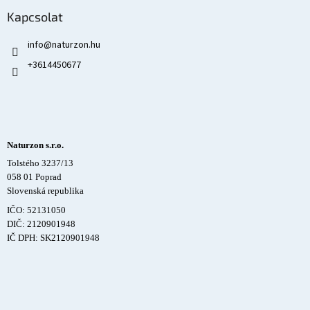
Kapcsolat
info
@
naturzon.hu
+3614450677
Naturzon s.r.o.
Tolstého 3237/13
058 01 Poprad
Slovenská republika
IČO: 52131050
DIČ: 2120901948
IČ DPH: SK2120901948