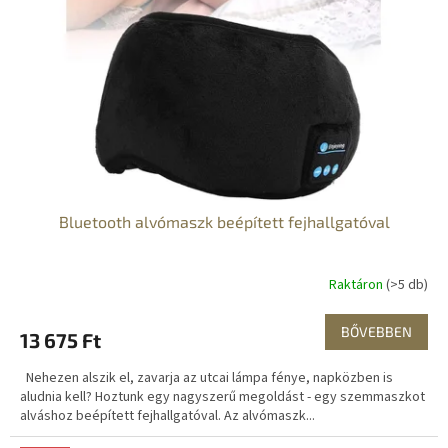
Bluetooth alvómaszk beépített fejhallgatóval
Raktáron
(>5 db)
BŐVEBBEN
13 675 Ft
Nehezen alszik el, zavarja az utcai lámpa fénye, napközben is
aludnia kell? Hoztunk egy nagyszerű megoldást - egy szemmaszkot
alváshoz beépített fejhallgatóval. Az alvómaszk...