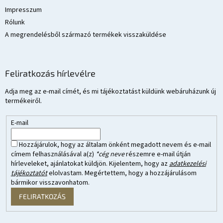
Impresszum
Rólunk
A megrendelésből származó termékek visszaküldése
Feliratkozás hírlevélre
Adja meg az e-mail címét, és mi tájékoztatást küldünk webáruházunk új
termékeiről.
E-mail
Hozzájárulok, hogy az általam önként megadott nevem és e-mail
címem felhasználásával a(z)
*cég neve
részemre e-mail útján
hírleveleket, ajánlatokat küldjön. Kijelentem, hogy az
adatkezelési
tájékoztatót
elolvastam. Megértettem, hogy a hozzájárulásom
bármikor visszavonhatom.
FELIRATKOZÁS