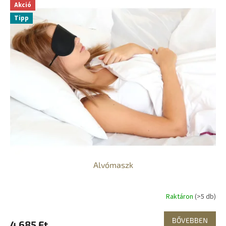
Akció
Tipp
Alvómaszk
Raktáron
(>5 db)
BŐVEBBEN
4 685 Ft