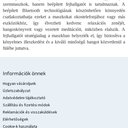
m
szemmaszkok, hanem beépített fejhallgatót is tartalmaznak. A
e
beépített Bluetooth technológiának köszönhetően könnyedén
i
csatlakoztathatja ezeket a maszkokat okostelefonjához vagy más
eszközökhöz, így élvezheti kedvenc relaxációs zenéjét,
hangoskönyveit vagy vezetett meditációit, miközben elalszik. A
fejhallgatót stratégiailag a maszkban helyezték el, így biztosítva a
kényelmes illeszkedést és a kiváló minőségű hangot közvetlenül a
fülébe juttatva.
L
á
Információk önnek
b
l
Hogyan vásároljunk
é
Üzletszabályzat
c
Adatvédelmi tájékoztató
Szállítási és fizetési módok
Reklamációk és visszaküldések
Elérhetőségek
Cookie-k használata