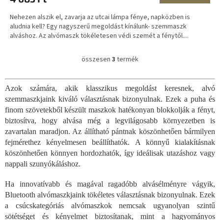
Nehezen alszik el, zavarja az utcai lámpa fénye, napközben is
aludnia kell? Egy nagyszerű megoldást kínálunk- szemmaszk
alváshoz. Az alvómaszk tökéletesen védi szemét a fénytől....
összesen
3
termék
L
i
s
Azok számára, akik klasszikus megoldást keresnek, alvó
t
szemmaszkjaink kiváló választásnak bizonyulnak. Ezek a puha és
a
i
finom szövetekből készült maszkok hatékonyan blokkolják a fényt,
r
biztosítva, hogy alvása még a legvilágosabb környezetben is
á
zavartalan maradjon. Az állítható pántnak köszönhetően bármilyen
n
fejmérethez kényelmesen beállíthatók. A könnyű kialakításnak
y
köszönhetően könnyen hordozhatók, így ideálisak utazáshoz vagy
í
nappali szunyókáláshoz.
t
á
s
Ha innovatívabb és magával ragadóbb alvásélményre vágyik,
e
Bluetooth alvómaszkjaink tökéletes választásnak bizonyulnak. Ezek
l
a csúcskategóriás alvómaszkok nemcsak ugyanolyan szintű
e
sötétséget és kényelmet biztosítanak, mint a hagyományos