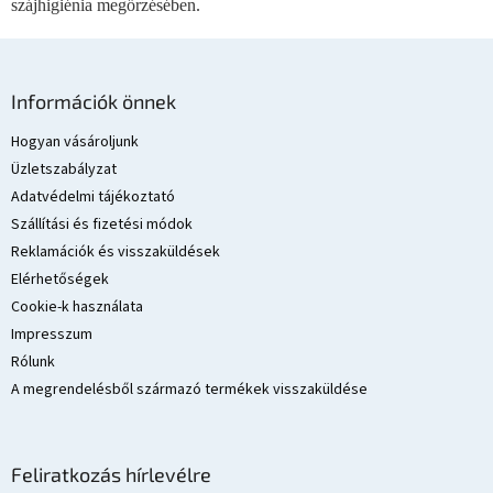
szájhigiénia megőrzésében.
L
á
Információk önnek
b
l
Hogyan vásároljunk
é
Üzletszabályzat
c
Adatvédelmi tájékoztató
Szállítási és fizetési módok
Reklamációk és visszaküldések
Elérhetőségek
Cookie-k használata
Impresszum
Rólunk
A megrendelésből származó termékek visszaküldése
Feliratkozás hírlevélre