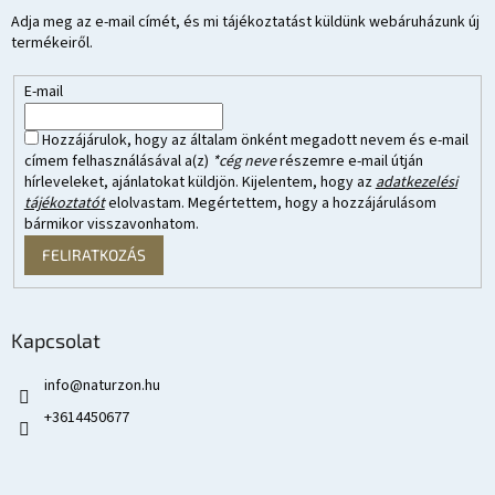
Adja meg az e-mail címét, és mi tájékoztatást küldünk webáruházunk új
termékeiről.
E-mail
Hozzájárulok, hogy az általam önként megadott nevem és e-mail
címem felhasználásával a(z)
*cég neve
részemre e-mail útján
hírleveleket, ajánlatokat küldjön. Kijelentem, hogy az
adatkezelési
tájékoztatót
elolvastam. Megértettem, hogy a hozzájárulásom
bármikor visszavonhatom.
FELIRATKOZÁS
Kapcsolat
info
@
naturzon.hu
+3614450677