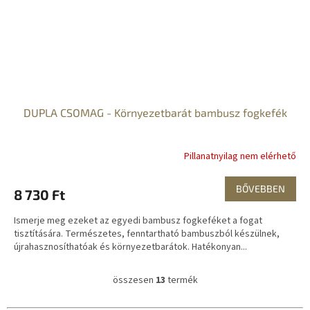
DUPLA CSOMAG - Környezetbarát bambusz fogkefék
Pillanatnyilag nem elérhető
BŐVEBBEN
8 730 Ft
Ismerje meg ezeket az egyedi bambusz fogkeféket a fogat
tisztítására. Természetes, fenntartható bambuszból készülnek,
újrahasznosíthatóak és környezetbarátok. Hatékonyan...
összesen
13
termék
L
i