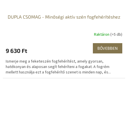
DUPLA CSOMAG - Minőségi aktív szén fogfehérítéshez
Raktáron
(>5 db)
BŐVEBBEN
9 630 Ft
Ismerje meg a feketeszén fogfehérítést, amely gyorsan,
hatékonyan és alaposan segít fehéríteni a fogakat. A fogrém
mellett használja ezt a fogfehérítő szenet is minden nap, és...