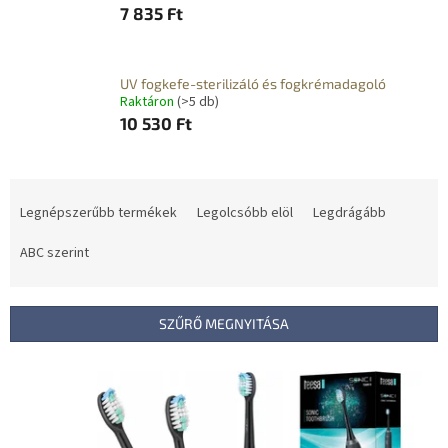
7 835 Ft
UV fogkefe-sterilizáló és fogkrémadagoló
Raktáron
(>5 db)
10 530 Ft
T
e
Legnépszerűbb termékek
Legolcsóbb elöl
Legdrágább
r
m
ABC szerint
é
k
e
SZŰRŐ MEGNYITÁSA
k
r
T
e
e
n
r
d
m