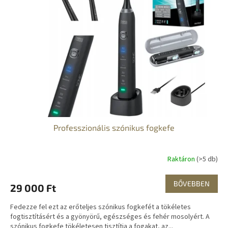
e
é
z
k
é
e
s
k
e
l
i
s
t
á
j
a
Professzionális szónikus fogkefe
Raktáron
(>5 db)
BŐVEBBEN
29 000 Ft
Fedezze fel ezt az erőteljes szónikus fogkefét a tökéletes
fogtisztításért és a gyönyörű, egészséges és fehér mosolyért. A
szónikus fogkefe tökéletesen tisztítja a fogakat, az...