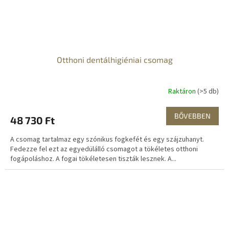
Otthoni dentálhigiéniai csomag
Raktáron
(>5 db)
BŐVEBBEN
48 730 Ft
A csomag tartalmaz egy szónikus fogkefét és egy szájzuhanyt.
Fedezze fel ezt az egyedülálló csomagot a tökéletes otthoni
fogápoláshoz. A fogai tökéletesen tiszták lesznek. A...