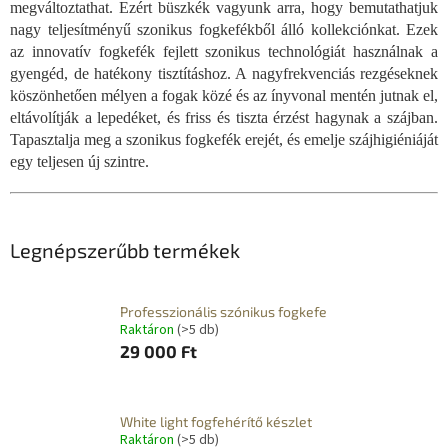
megváltoztathat. Ezért büszkék vagyunk arra, hogy bemutathatjuk
nagy teljesítményű szonikus fogkefékből álló kollekciónkat. Ezek
az innovatív fogkefék fejlett szonikus technológiát használnak a
gyengéd, de hatékony tisztításhoz. A nagyfrekvenciás rezgéseknek
köszönhetően mélyen a fogak közé és az ínyvonal mentén jutnak el,
eltávolítják a lepedéket, és friss és tiszta érzést hagynak a szájban.
Tapasztalja meg a szonikus fogkefék erejét, és emelje szájhigiéniáját
egy teljesen új szintre.
Legnépszerűbb termékek
Professzionális szónikus fogkefe
Raktáron
(>5 db)
29 000 Ft
White light fogfehérítő készlet
Raktáron
(>5 db)