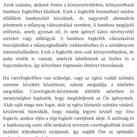
s
Azok számára, akiknek fontos a környezetvédelem, környezetbarát
t
bambusz fogkeféket kínálunk. Ezek a fogkefék fenntartható módon
a
i
előállított bambuszból készülnek, és nagyszerű alternatívát
r
jelentenek a műanyag változatokkal szemben. A bambusz megújuló
á
erőforrás, amely gyorsan nő, és nem igényel káros növényvédő
n
szereket vagy műtrágyát. A bambusz fogkefék választásával
y
hozzájárulhat a műanyaghulladék csökkentéséhez és a szénlábnyom
í
minimalizálásához. Ezek a fogkefék nem csak környezetbarátok, de
t
á
puha sörtéik is vannak, amelyek kíméletesek az ínyhez és a
s
fogzománchoz, így kényelmes fogmosási élményt biztosítanak.
e
l
Ha cserefogkefékre van szüksége, vagy az egész család számára
e
szeretne készletet készletezni, nálunk megtalálja a tökéletes
m
megoldást. Cserefogkefe-készleteink többféle méretben és
e
mennyiségben kaphatók, hogy megfeleljenek az Ön igényeinek.
i
Akár saját maga mos fogat, akár az egész háztartás számára vásárol,
készleteink biztosítják, hogy mindig legyen kéznél egy friss
fogkefe, amikor eljön a régi fogkefe cseréjének ideje. A tartósság és
a hatékonyság szem előtt tartásával tervezett cserefogkeféink kiváló
tisztítási teljesítményt nyújtanak, így segítik Önt az optimális