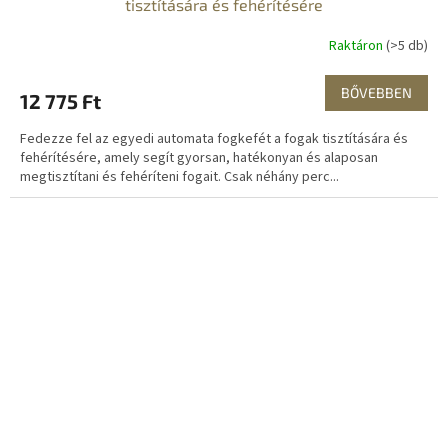
tisztítására és fehérítésére
Raktáron
(>5 db)
BŐVEBBEN
12 775 Ft
Fedezze fel az egyedi automata fogkefét a fogak tisztítására és
fehérítésére, amely segít gyorsan, hatékonyan és alaposan
megtisztítani és fehéríteni fogait. Csak néhány perc...