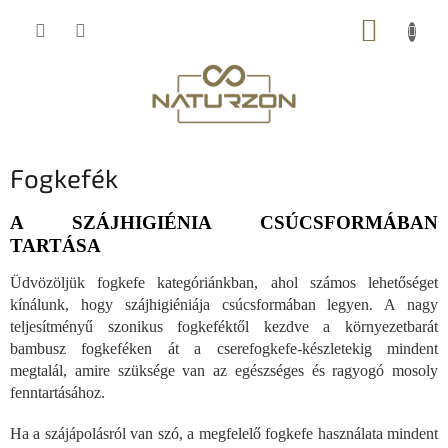
Ugrás
KOSÁR
a
fő
tartalomhoz
Fogkefék
A SZÁJHIGIÉNIA CSÚCSFORMÁBAN
TARTÁSA
Üdvözöljük fogkefe kategóriánkban, ahol számos lehetőséget
kínálunk, hogy szájhigiéniája csúcsformában legyen. A nagy
teljesítményű szonikus fogkeféktől kezdve a környezetbarát
bambusz fogkeféken át a cserefogkefe-készletekig mindent
megtalál, amire szüksége van az egészséges és ragyogó mosoly
fenntartásához.
Ha a szájápolásról van szó, a megfelelő fogkefe használata mindent