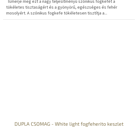
Ismerje meg ezt a nagy teljesítményű szónikus fogkefét a
tökéletes tisztaságért és a gyönyörű, egészséges és fehér
mosolyért. A szónikus fogkefe tökéletesen tisztítja a...
DUPLA CSOMAG - White light fogfeherito keszlet