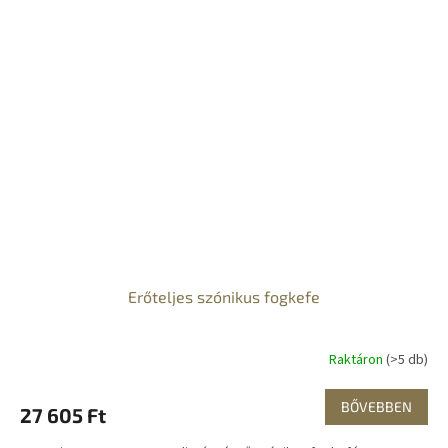
Erőteljes szónikus fogkefe
Raktáron
(>5 db)
BŐVEBBEN
27 605 Ft