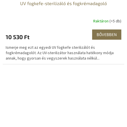
UV fogkefe-sterilizáló és fogkrémadagoló
Raktáron
(>5 db)
BŐVEBBEN
10 530 Ft
Ismerje meg ezt az egyedi UV fogkefe sterilizálót és
fogkrémadagolót. Az UV-sterilizátor használata hatékony módja
annak, hogy gyorsan és vegyszerek használata nélkül...