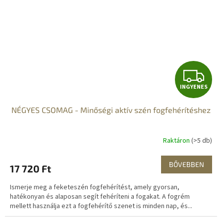
I
INGYENES
N
NÉGYES CSOMAG - Minőségi aktív szén fogfehérítéshez
G
Y
Raktáron
(>5 db)
E
BŐVEBBEN
17 720 Ft
N
Ismerje meg a feketeszén fogfehérítést, amely gyorsan,
E
hatékonyan és alaposan segít fehéríteni a fogakat. A fogrém
mellett használja ezt a fogfehérítő szenet is minden nap, és...
S