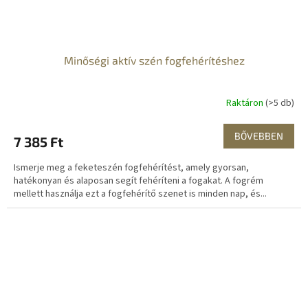
Minőségi aktív szén fogfehérítéshez
Raktáron
(>5 db)
BŐVEBBEN
7 385 Ft
Ismerje meg a feketeszén fogfehérítést, amely gyorsan,
hatékonyan és alaposan segít fehéríteni a fogakat. A fogrém
mellett használja ezt a fogfehérítő szenet is minden nap, és...