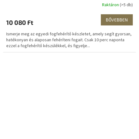
Raktáron
(>5 db)
BŐVEBBEN
10 080 Ft
Ismerje meg az egyedi fogfehérítő készletet, amely segít gyorsan,
hatékonyan és alaposan fehéríteni fogait. Csak 10 perc naponta
ezzel a fogfehérítő készülékkel, és figyelje...