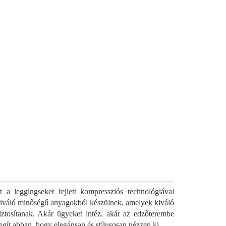
a leggingseket fejlett kompressziós technológiával
. Kiváló minőségű anyagokból készülnek, amelyek kiváló
iztosítanak. Akár ügyeket intéz, akár az edzőterembe
gít abban, hogy elegánsan és stílusosan nézzen ki.