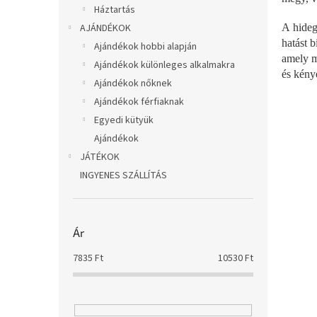
Háztartás
AJÁNDÉKOK
A hideg
hatást 
Ajándékok hobbi alapján
amely ma
Ajándékok különleges alkalmakra
és kény
Ajándékok nőknek
Ajándékok férfiaknak
Egyedi kütyük
Ajándékok
JÁTÉKOK
INGYENES SZÁLLÍTÁS
Ár
7835
Ft
10530
Ft