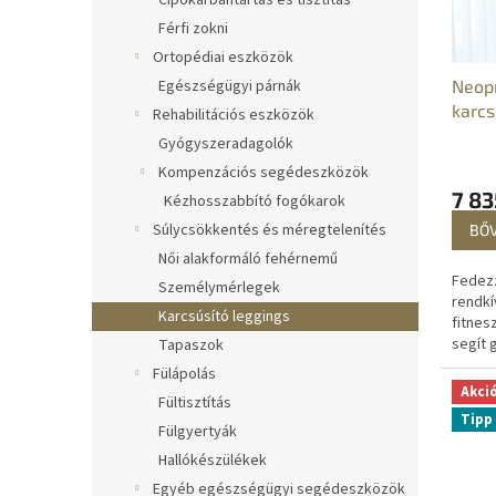
Cipőkarbantartás és tisztítás
é
r
k
e
Férfi zokni
e
n
Ortopédiai eszközök
k
d
Neopr
Egészségügyi párnák
l
e
karcs
Rehabilitációs eszközök
i
z
fogyó
Gyógyszeradagolók
s
é
t
s
Kompenzációs segédeszközök
á
e
7 83
Kézhosszabbító fogókarok
j
Súlycsökkentés és méregtelenítés
BŐ
a
Női alakformáló fehérnemű
Fedezz
Személymérlegek
rendkí
Karcsúsító leggings
fitnes
segít 
Tapaszok
hatéko
Fülápolás
alakjá
Akci
Fültisztítás
fogyók
Tipp
Fülgyertyák
Hallókészülékek
Egyéb egészségügyi segédeszközök