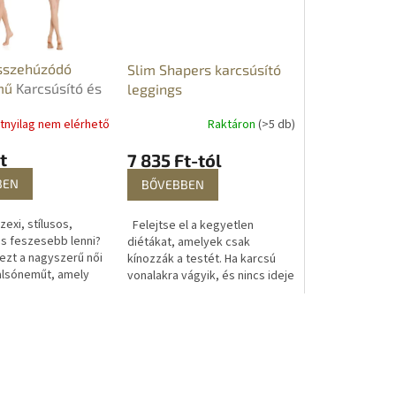
sszehúzódó
Slim Shapers karcsúsító
mű
Karcsúsító és
leggings
áló fehérnemű
atnyilag nem elérhető
Raktáron
(>5 db)
t
7 835 Ft-tól
BEN
BŐVEBBEN
exi, stílusos,
Felejtse el a kegyetlen
s feszesebb lenni?
diétákat, amelyek csak
 ezt a nagyszerű női
kínozzák a testét. Ha karcsú
alsóneműt, amely
vonalakra vágyik, és nincs ideje
alatt tökéletes alakot
vagy pénze arra, hogy
Önnek. Szeretne...
edzőterembe járjon, vásároljon
Slim Shapers...