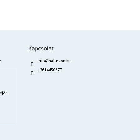
Kapcsolat
.
info
@
naturzon.hu
+3614450677
djön.