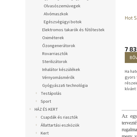
Olvasószemüvegek
Alvómaszkok
Hot S
Egészségügyi botok
Elektromos takarók és fűtőtestek
Oximéterek
Ózongenerátorok
7 83
Rovarriasztók
BŐ
Sterilizátorok
Inhalátor készülékek
Ha hat
gyors 
Vérnyomásmérők
részeir
Gyógyászati technológia
kívánt
Testápolás
a karc
melyne
Sport
HÁZ ÉS KERT
Az egyi
Csapdák és riasztók
tervezt
Állattartási eszközök
rugalma
Kert
megy, v