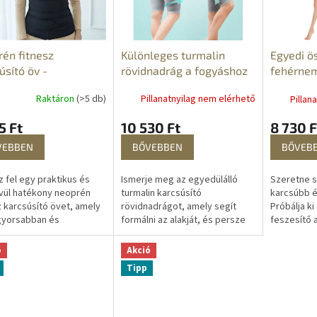
én fitnesz
Különleges turmalin
Egyedi ö
úsító öv -
rövidnadrág a fogyáshoz
fehérne
kúrás öv
alakform
Raktáron
(>5 db)
Pillanatnyilag nem elérhető
Pillan
5 Ft
10 530 Ft
8 730 F
VEBBEN
BŐVEBBEN
BŐVEB
 fel egy praktikus és
Ismerje meg az egyedülálló
Szeretne sz
vül hatékony neoprén
turmalin karcsúsító
karcsúbb é
z karcsúsító övet, amely
rövidnadrágot, amely segít
Próbálja ki
gyorsabban és
formálni az alakját, és persze
feszesítő 
nyabban elérni álmaid
bónuszként még néhány
pillanatok 
t. Ez a kiváló minőségű
további egészségügyi és
kölcsönöz 
ó
Akció
úrás öv...
esztétikai előnnyel is...
Tipp