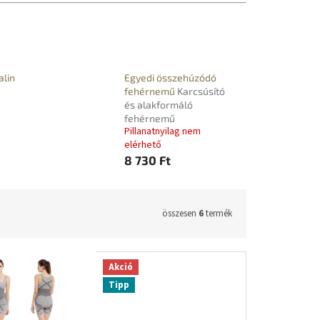
alin
Egyedi összehúzódó
fehérnemű
Karcsúsító
és alakformáló
fehérnemű
Pillanatnyilag nem
elérhető
8 730 Ft
összesen
6
termék
Akció
Tipp