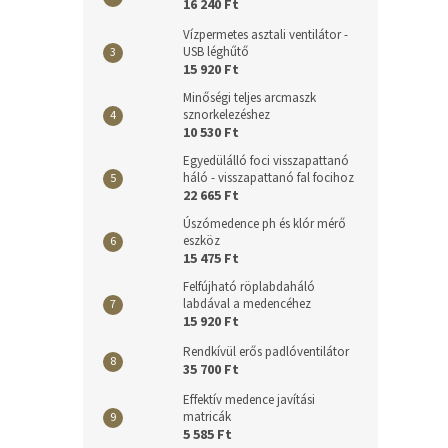
16 240 Ft
Vízpermetes asztali ventilátor -
USB léghűtő
15 920 Ft
Minőségi teljes arcmaszk
sznorkelezéshez
10 530 Ft
Egyedülálló foci visszapattanó
háló - visszapattanó fal focihoz
22 665 Ft
Úszómedence ph és klór mérő
eszköz
15 475 Ft
Felfújható röplabdaháló
labdával a medencéhez
15 920 Ft
Rendkívül erős padlóventilátor
35 700 Ft
Effektív medence javítási
matricák
5 585 Ft