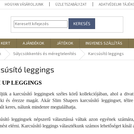
HOGYAN VÁSÁROLJUNK
ÜZLETSZABÁLYZAT
ADATVÉDELMI TÁJÉ
KERESÉS
 KERT
AJÁNDÉKOK
JÁTÉKOK
INGYENES SZÁLLÍTÁS
k
Súlycsökkentés és méregtelenítés
Karcsúsító leggings
súsító leggings
 UP LEGGINGS
jük a karcsúsító leggingsek széles körű kollekciójában, ahol a divat
ki és érezze magát. Akár Slim Shapers karcsúsító leggingset, télire 
űt keres, nálunk mindenre megtalálhatja.
úsító leggingsek népszerű választássá váltak azon egyének számára
nést elérni. Karcsúsító leggings választékunk számos lehetőséget kínál