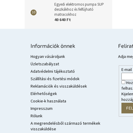
Egyedi elektromos pumpa SUP
deszkákhoz és felfújható
matracokhoz
40 640 Ft
L
á
Információk önnek
Felira
b
l
Hogyan vásároljunk
Adja meg
é
Üzletszabályzat
E-mail
c
Adatvédelmi tájékoztató
Szállítási és fizetési módok
Hoz
Reklamációk és visszaküldések
felhas
Elérhetőségek
Kijele
hozzá
Cookie-k használata
FE
Impresszum
Rólunk
A megrendelésből származó termékek
visszaküldése