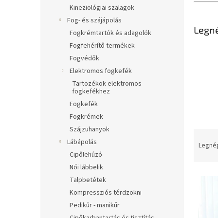
l
Kineziológiai szalagok
Fog- és szájápolás
Legn
Fogkrémtartók és adagolók
Fogfehérítő termékek
Fogvédők
Elektromos fogkefék
Tartozékok elektromos
fogkefékhez
Fogkefék
Fogkrémek
Szájzuhanyok
T
Lábápolás
e
Legné
r
Cipőlehúzó
m
Női lábbelik
T
é
Talpbetétek
e
k
Kompressziós térdzokni
r
e
Pedikűr - manikűr
m
k