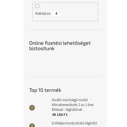
Raktáron
4
Online fizetési lehetőséget
biztosítunk
Top 10 termék
Kiváló minőségű mobil
klímaberendezés 2 az 1-ben
fűtéssel - léghűtővel
49 180 Ft
Erőteljes hordozható léghűtő