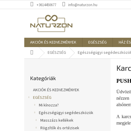
Ugrás
+3614450677
info@naturzon.hu
a
fő
tartalomhoz
AKCIÓK ÉS KEDVEZMÉNYEK
EGÉSZSÉG
HÁZ ÉS
Kezdőlap
EGÉSZSÉG
Egészségügyi segédeszközö
O
Karc
l
Kategóriák
d
Kategóriák
átugrása
a
PUSH
l
AKCIÓK ÉS KEDVEZMÉNYEK
Üdvözöl
s
EGÉSZSÉG
nézzen 
ó
alsónem
Mi kínozza?
p
a
Egészségügyi segédeszközök
A karcs
n
Masszázs kellékek
megjele
e
Rögzítők és ortézisek