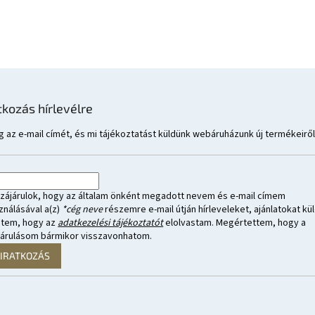
tkozás hírlevélre
 az e-mail címét, és mi tájékoztatást küldünk webáruházunk új termékeiről
zájárulok, hogy az általam önként megadott nevem és e-mail címem
ználásával a(z)
*cég neve
részemre e-mail útján hírleveleket, ajánlatokat kül
ntem, hogy az
adatkezelési tájékoztatót
elolvastam. Megértettem, hogy a
járulásom bármikor visszavonhatom.
LIRATKOZÁS