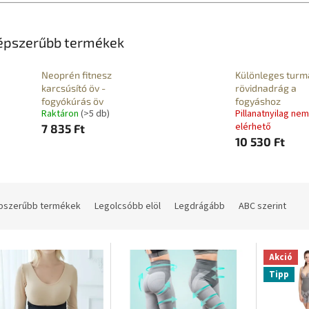
épszerűbb termékek
Neoprén fitnesz
Különleges turm
karcsúsító öv -
rövidnadrág a
fogyókúrás öv
fogyáshoz
Raktáron
(>5 db)
Pillanatnyilag nem
elérhető
7 835 Ft
10 530 Ft
pszerűbb termékek
Legolcsóbb elöl
Legdrágább
ABC szerint
Akció
Tipp