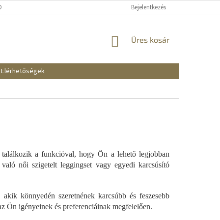
KOZTATÓ
SZÁLLÍTÁSI ÉS FIZETÉSI MÓDOK
Bejelentkezés
REKLAMÁCIÓK ÉS VISSZAKÜ
KOSÁR
Üres kosár
Elérhetőségek
 találkozik a funkcióval, hogy Ön a lehető legjobban
való női szigetelt leggingset vagy egyedi karcsúsító
, akik könnyedén szeretnének karcsúbb és feszesebb
 az Ön igényeinek és preferenciáinak megfelelően.