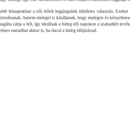
r
á
ebb hónapokban a női bélelt leggingsünk tökéletes választás. Ezeket 
n
y
biztosítsanak, hanem meleget is kínáljanak, hogy melegen és kényelmes
í
gába zárja a hőt, így ideálisak a hideg téli napokon a szabadtéri tevék
t
elmes maradhat akkor is, ha dacol a hideg időjárással.
á
s
e
l
e
m
e
i