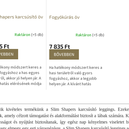
hapers karcsúsító öv
Fogyókúrás öv
Raktáron
(>5 db)
Raktáron
(>5 db)
5 Ft
7 835 Ft
VEBBEN
BŐVEBBEN
ékony módszert keres a
Ha hatékony módszert keres a
fogyáshoz a has egyes
hasi területről való gyors
ől, akkor jó helyen jár. A
fogyáshoz, akkor a legjobb
 hatás elérésének módja
helyen jár. A kívánt hatás
súsító Hot Shapers öv,
elérésének egyedülálló módja
k köszönhetően...
ez a fogyókúrás öv, amelynek...
L
i
s
k kivételes termékünk a Slim Shapers karcsúsító leggings. Ezeket 
t
ék, amely célzott támogatást és alakformálást biztosít a lábak számára
a
sságot és nyújtást biztosítanak, így egész nap kényelmes viseletet b
i
agy elmegy egy esti városnézésre, a Slim Shapers karcsúsító leggings se