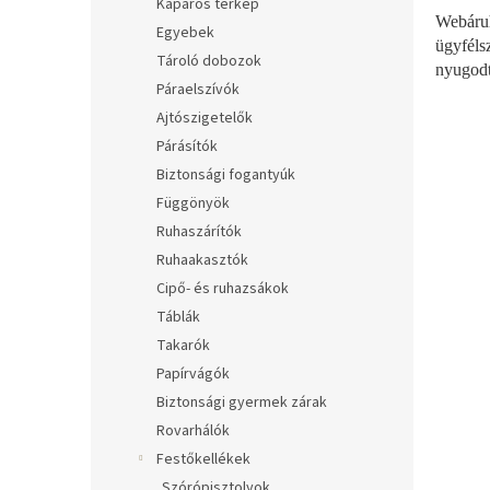
Kaparós térkép
Webáru
Egyebek
ügyféls
Tároló dobozok
nyugodt
Páraelszívók
Ajtószigetelők
Párásítók
Biztonsági fogantyúk
Függönyök
Ruhaszárítók
Ruhaakasztók
Cipő- és ruhazsákok
Táblák
Takarók
Papírvágók
Biztonsági gyermek zárak
Rovarhálók
Festőkellékek
Szórópisztolyok