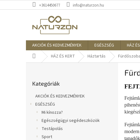
Ugrás
+3614450677
info@naturzon.hu
a
fő
tartalomhoz
AKCIÓK ÉS KEDVEZMÉNYEK
EGÉSZSÉG
HÁZ ÉS
Kezdőlap
HÁZ ÉS KERT
Háztartás
Fürdőszoba
O
Für
l
Kategóriák
d
Kategóriák
átugrása
a
FEJ
l
AKCIÓK ÉS KEDVEZMÉNYEK
Fejtáml
s
EGÉSZSÉG
pihenés
ó
kiegészí
Mi kínozza?
p
a
Egészségügyi segédeszközök
Fejtáml
n
Testápolás
modern 
e
Sport
tapadók