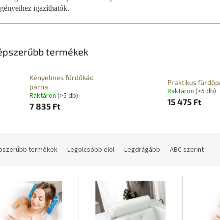
igényeihez igazíthatók.
épszerűbb termékek
Kényelmes fürdőkád
Praktikus fürdő
párna
Raktáron
(>5 db)
Raktáron
(>5 db)
15 475 Ft
7 835 Ft
pszerűbb termékek
Legolcsóbb elöl
Legdrágább
ABC szerint