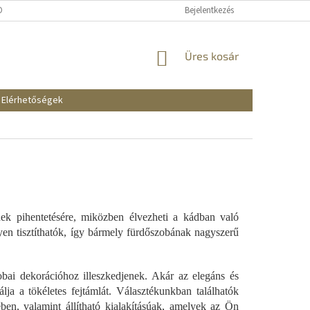
KOZTATÓ
SZÁLLÍTÁSI ÉS FIZETÉSI MÓDOK
Bejelentkezés
REKLAMÁCIÓK ÉS VISSZAKÜ
KOSÁR
Üres kosár
Elérhetőségek
nek pihentetésére, miközben élvezheti a kádban való
yen tisztíthatók, így bármely fürdőszobának nagyszerű
bai dekorációhoz illeszkedjenek. Akár az elegáns és
ja a tökéletes fejtámlát. Választékunkban találhatók
ében, valamint állítható kialakításúak, amelyek az Ön