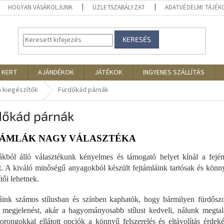
HOGYAN VÁSÁROLJUNK
ÜZLETSZABÁLYZAT
ADATVÉDELMI TÁJÉ
KERESÉS
 KERT
AJÁNDÉKOK
JÁTÉKOK
INGYENES SZÁLLÍTÁS
 kiegészítők
Fürdőkád párnák
dőkád párnák
TÁMLÁK NAGY VÁLASZTÉKA
ákból álló választékunk kényelmes és támogató helyet kínál a fejé
t. A kiváló minőségű anyagokból készült fejtámláink tartósak és könn
tői lehetnek.
áink számos stílusban és színben kaphatók, hogy bármilyen fürdőszo
megjelenést, akár a hagyományosabb stílust kedveli, nálunk megtalál
orongokkal ellátott opciók a könnyű felszerelés és eltávolítás érdek