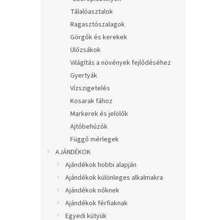
Tálalóasztalok
Ragasztószalagok
Görgők és kerekek
Ülőzsákok
Világítás a növények fejlődéséhez
Gyertyák
Vízszigetelés
Kosarak fához
Markerek és jelölők
Ajtóbehúzók
Függő mérlegek
AJÁNDÉKOK
Ajándékok hobbi alapján
Ajándékok különleges alkalmakra
Ajándékok nőknek
Ajándékok férfiaknak
Egyedi kütyük