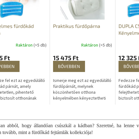
elmes fürdőkád
Praktikus fürdőpárna
DUPLA C
a
Kényelme
párna
Raktáron
(>5 db)
Raktáron
(>5 db)
5 Ft
15 475 Ft
12 325 
VEBBEN
BŐVEBBEN
BŐVEB
e fel ezt az egyedülálló
Ismerje meg ezt az egyedülálló
Fedezze fe
ád párnát, amely
fürdőpárnát, melynek
fürdőkád p
hetetlen, pihentető
köszönhetően otthona
felejthetet
 biztosít otthonának
kényelmében kényeztetheti
biztosít o
mében. A párna
magát egy felejthetetlen
kényelmébe
hetetlen kényelmet és
pihentető fürdővel. A párna
felejthete
L
ot biztosít a...
biztosítja a szükséges...
komfortot b
i
s
an abból, hogy állandóan csúszkál a kádban? Szeretné, ha lenne va
t
n tovább, mint a fürdőkád fejtámlák kollekciója!
a