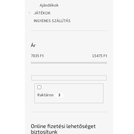
Ajándékok
JÁTÉKOK
INGYENES SZÁLLÍTÁS
Ár
7835
Ft
15475
Ft
Raktáron
3
Online fizetési lehetőséget
biztosítunk