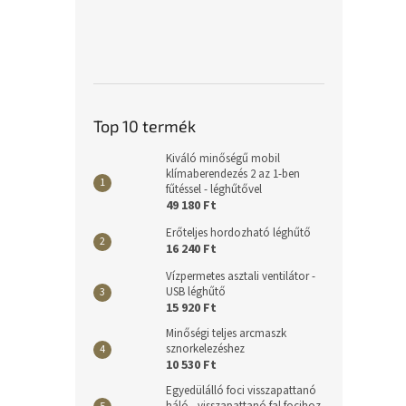
Top 10 termék
Kiváló minőségű mobil
klímaberendezés 2 az 1-ben
fűtéssel - léghűtővel
49 180 Ft
Erőteljes hordozható léghűtő
16 240 Ft
Vízpermetes asztali ventilátor -
USB léghűtő
15 920 Ft
Minőségi teljes arcmaszk
sznorkelezéshez
10 530 Ft
Egyedülálló foci visszapattanó
háló - visszapattanó fal focihoz