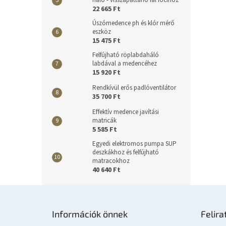
22 665 Ft
Úszómedence ph és klór mérő
eszköz
15 475 Ft
Felfújható röplabdaháló
labdával a medencéhez
15 920 Ft
Rendkívül erős padlóventilátor
35 700 Ft
Effektív medence javítási
matricák
5 585 Ft
Egyedi elektromos pumpa SUP
deszkákhoz és felfújható
matracokhoz
40 640 Ft
L
á
Információk önnek
Felira
b