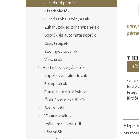
é
r
Fürdőkád párnák
k
e
Tisztítókefék
e
n
Fürdőszobai szőnyegek
k
d
Kény
Zuhanyzók és zuhanypanelek
l
e
párn
Söprűk és automata söprűk
i
z
s
é
Csaptelepek
t
s
Szennyeskosarak
á
e
7 83
Vízszűrők
j
BŐ
Háztartási kiegészítők
a
Tapéták és falmatricák
Fedezz
Fotópapírok
fürdők
Fonalak kézi kötéshez
felejt
fürdőt
Órák és ébresztőórák
kényel
Szervezők
felejt
komfort
Vákuumzsákok
Vákuumzsákok 1 db
Elege v
Lábtörlők
keresse