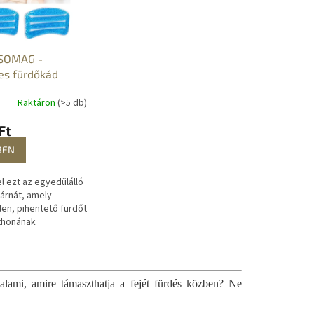
SOMAG -
s fürdőkád
Raktáron
(>5 db)
Ft
BEN
l ezt az egyedülálló
árnát, amely
len, pihentető fürdőt
tthonának
n. A párna
tlen kényelmet és
iztosít a...
lami, amire támaszthatja a fejét fürdés közben? Ne