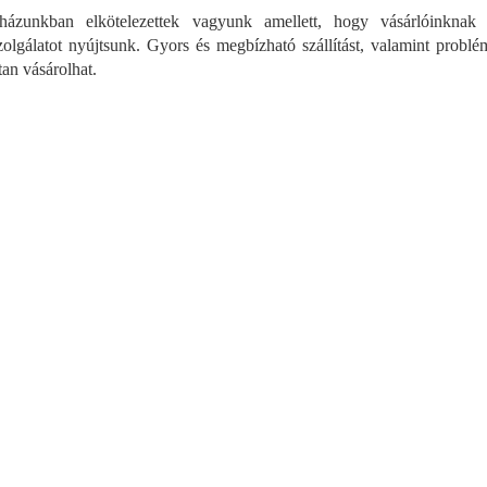
i
házunkban elkötelezettek vagyunk amellett, hogy vásárlóinknak
r
zolgálatot nyújtsunk. Gyors és megbízható szállítást, valamint probl
á
an vásárolhat.
n
y
í
t
á
s
e
l
e
m
e
i