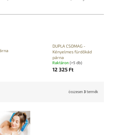
DUPLA CSOMAG -
párna
Kényelmes fürdőkád
párna
Raktáron
(>5 db)
12 325 Ft
összesen
3
termék