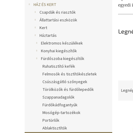
l
HÁZ ÉS KERT
egyedi 
Csapdák és riasztók
Állattartási eszközök
Kert
Legn
Háztartás
Elektromos készülékek
Konyhai kiegészítők
Fürdőszoba kiegészítők
Ruhatisztító kefék
Felmosók és tisztítókészletek
Csúszásgátló szőnyegek
T
e
Törölközők és fürdőlepedők
Legné
r
Szappanadagolók
m
Fürdőkádfogantyúk
T
é
Mosógép-tartozékok
e
k
Portörlők
r
e
Ablaktisztítók
m
k