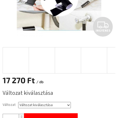
I
INGYENES
N
G
Y
E
N
17 270 Ft
/ db
E
Egységár:
Változat kiválasztása
S
Változat