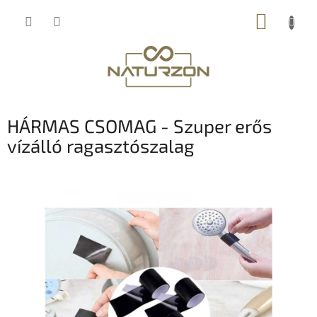
Ugrás
KOSÁR
a
fő
tartalomhoz
HÁRMAS CSOMAG - Szuper erős
vízálló ragasztószalag