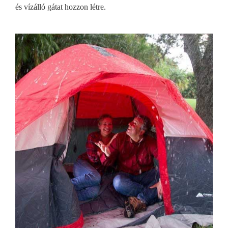
és vízálló gátat hozzon létre.