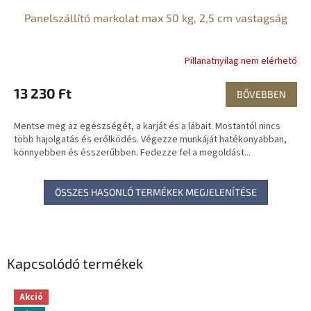
Panelszállító markolat max 50 kg, 2,5 cm vastagság
Pillanatnyilag nem elérhető
13 230 Ft
BŐVEBBEN
Mentse meg az egészségét, a karját és a lábait. Mostantól nincs
több hajolgatás és erőlködés. Végezze munkáját hatékonyabban,
könnyebben és ésszerűbben. Fedezze fel a megoldást...
ÖSSZES HASONLÓ TERMÉKEK MEGJELENÍTÉSE
Kapcsolódó termékek
Akció