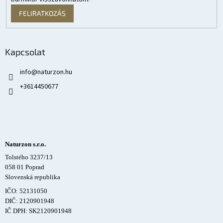
FELIRATKOZÁS
Kapcsolat
info
@
naturzon.hu
+3614450677
Naturzon s.r.o.
Tolstého 3237/13
058 01 Poprad
Slovenská republika
IČO: 52131050
DIČ: 2120901948
IČ DPH: SK2120901948