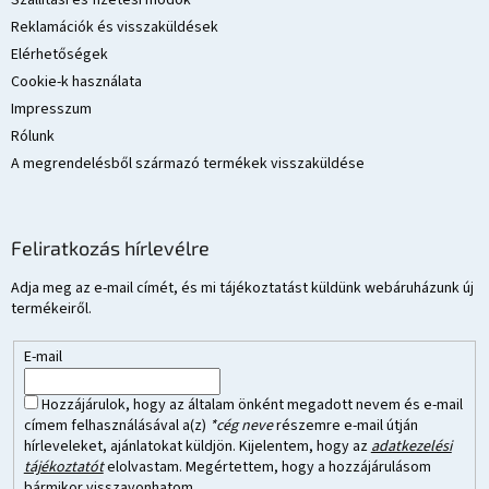
Szállítási és fizetési módok
Reklamációk és visszaküldések
Elérhetőségek
Cookie-k használata
Impresszum
Rólunk
A megrendelésből származó termékek visszaküldése
Feliratkozás hírlevélre
Adja meg az e-mail címét, és mi tájékoztatást küldünk webáruházunk új
termékeiről.
E-mail
Hozzájárulok, hogy az általam önként megadott nevem és e-mail
címem felhasználásával a(z)
*cég neve
részemre e-mail útján
hírleveleket, ajánlatokat küldjön. Kijelentem, hogy az
adatkezelési
tájékoztatót
elolvastam. Megértettem, hogy a hozzájárulásom
bármikor visszavonhatom.