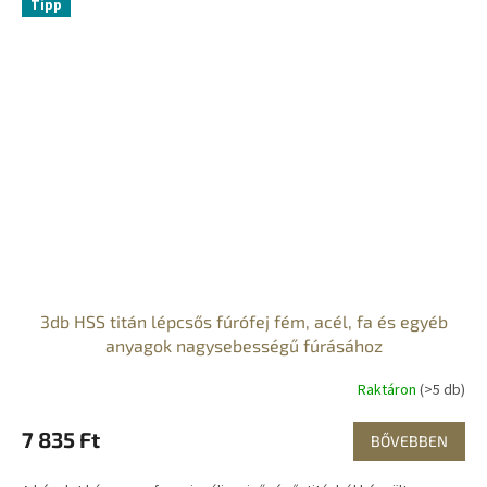
Tipp
3db HSS titán lépcsős fúrófej fém, acél, fa és egyéb
anyagok nagysebességű fúrásához
Raktáron
(>5 db)
7 835 Ft
BŐVEBBEN