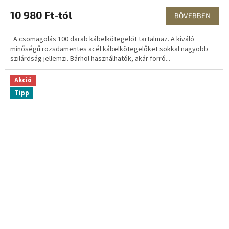
10 980 Ft-tól
BŐVEBBEN
A csomagolás 100 darab kábelkötegelőt tartalmaz. A kiváló
minőségű rozsdamentes acél kábelkötegelőket sokkal nagyobb
szilárdság jellemzi. Bárhol használhatók, akár forró...
Akció
Tipp