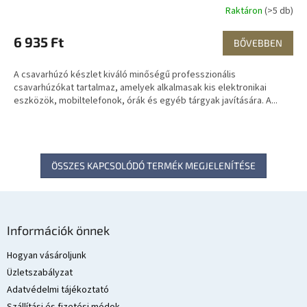
Raktáron
(>5 db)
6 935 Ft
BŐVEBBEN
A csavarhúzó készlet kiváló minőségű professzionális
csavarhúzókat tartalmaz, amelyek alkalmasak kis elektronikai
eszközök, mobiltelefonok, órák és egyéb tárgyak javítására. A...
ÖSSZES KAPCSOLÓDÓ TERMÉK MEGJELENÍTÉSE
L
á
Információk önnek
b
l
Hogyan vásároljunk
é
Üzletszabályzat
c
Adatvédelmi tájékoztató