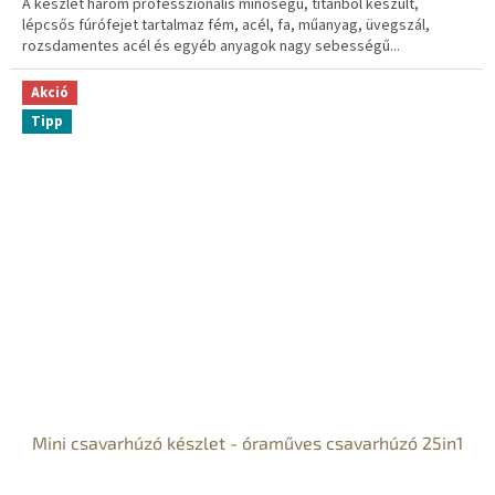
A készlet három professzionális minőségű, titánból készült,
lépcsős fúrófejet tartalmaz fém, acél, fa, műanyag, üvegszál,
rozsdamentes acél és egyéb anyagok nagy sebességű...
Akció
Tipp
Mini csavarhúzó készlet - óraműves csavarhúzó 25in1