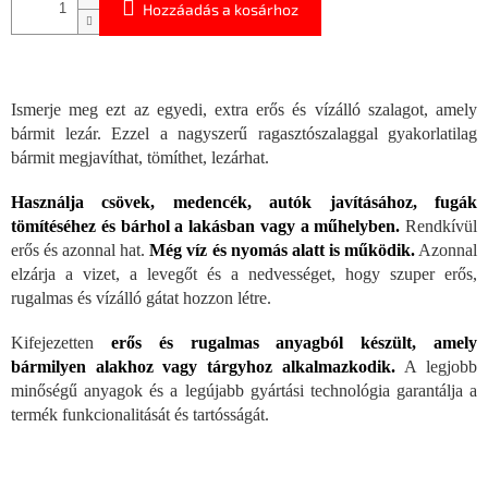
Hozzáadás a kosárhoz
Ismerje meg ezt az egyedi, extra erős és vízálló szalagot, amely
bármit lezár. Ezzel a nagyszerű ragasztószalaggal gyakorlatilag
bármit megjavíthat, tömíthet, lezárhat.
Használja csövek, medencék, autók javításához, fugák
tömítéséhez és bárhol a lakásban vagy a műhelyben.
Rendkívül
erős és azonnal hat.
Még víz és nyomás alatt is működik.
Azonnal
elzárja a vizet, a levegőt és a nedvességet, hogy szuper erős,
rugalmas és vízálló gátat hozzon létre.
Kifejezetten
erős és rugalmas anyagból készült, amely
bármilyen alakhoz vagy tárgyhoz alkalmazkodik.
A legjobb
minőségű anyagok és a legújabb gyártási technológia garantálja a
termék funkcionalitását és tartósságát.