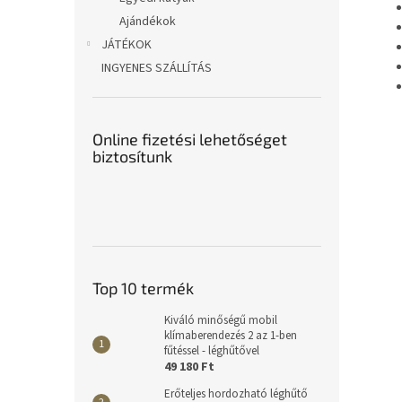
Ajándékok
JÁTÉKOK
INGYENES SZÁLLÍTÁS
Online fizetési lehetőséget
biztosítunk
Top 10 termék
Kiváló minőségű mobil
klímaberendezés 2 az 1-ben
fűtéssel - léghűtővel
49 180 Ft
Erőteljes hordozható léghűtő