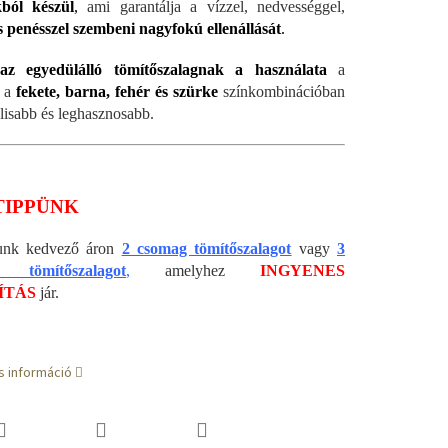
ból készül
,
ami garantálja a vízzel, nedvességgel,
és penésszel szembeni nagyfokú ellenállását
.
z egyedülálló tömítőszalagnak a használata
a
 a
fekete, barna, fehér és szürke
színkombinációban
álisabb és leghasznosabb.
TIPPÜNK
álunk kedvező áron
2 csomag tömítőszalagot
vagy
3
 tömítőszalagot
,
amelyhez
INGYENES
ÍTÁS
jár.
s információ