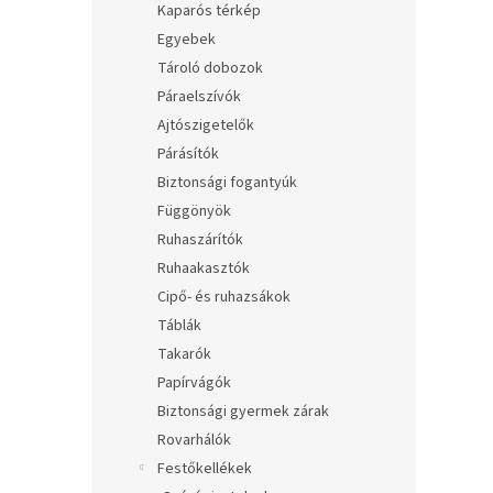
Kaparós térkép
Egyebek
Tároló dobozok
Páraelszívók
Ajtószigetelők
Párásítók
Biztonsági fogantyúk
Függönyök
Ruhaszárítók
Ruhaakasztók
Cipő- és ruhazsákok
Táblák
Takarók
Papírvágók
Biztonsági gyermek zárak
Rovarhálók
Festőkellékek