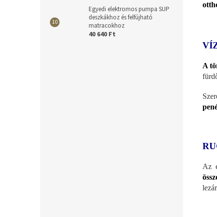
otth
Egyedi elektromos pumpa SUP
deszkákhoz és felfújható
matracokhoz
40 640 Ft
VÍ
A tö
fürd
Szer
pené
RU
Az e
össz
lezár