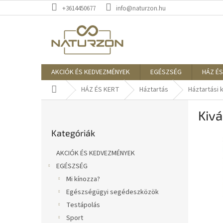
Ugrás
+3614450677
info@naturzon.hu
a
fő
tartalomhoz
AKCIÓK ÉS KEDVEZMÉNYEK
EGÉSZSÉG
HÁZ ÉS
Kezdőlap
HÁZ ÉS KERT
Háztartás
Háztartási 
O
Kivá
l
Kategóriák
d
Kategóriák
átugrása
a
l
AKCIÓK ÉS KEDVEZMÉNYEK
s
EGÉSZSÉG
ó
Mi kínozza?
p
a
Egészségügyi segédeszközök
n
Testápolás
e
Sport