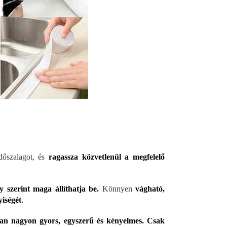
őszalagot, és
ragassza közvetlenül a megfelelő
y szerint maga állíthatja be.
Könnyen
vágható,
iségét
.
ban nagyon gyors, egyszerű és kényelmes. Csak