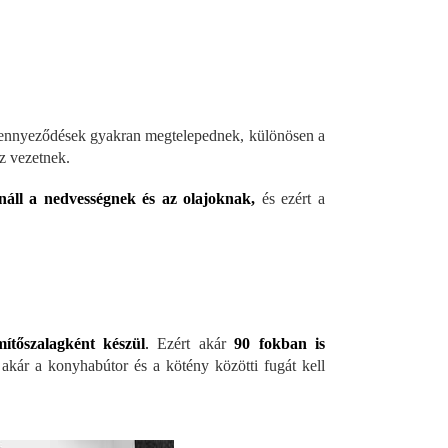
szennyeződések gyakran megtelepednek, különösen a
z vezetnek.
lenáll a nedvességnek és az olajoknak,
és ezért a
ítőszalagként készül
.
Ezért akár
90 fokban is
 akár a konyhabútor és a kötény közötti fugát kell