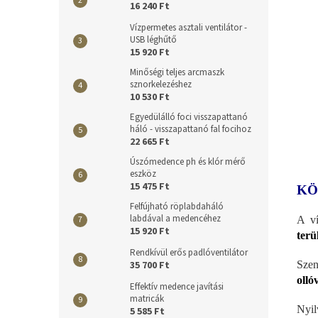
16 240 Ft
Vízpermetes asztali ventilátor -
USB léghűtő
15 920 Ft
Minőségi teljes arcmaszk
sznorkelezéshez
10 530 Ft
Egyedülálló foci visszapattanó
háló - visszapattanó fal focihoz
22 665 Ft
Úszómedence ph és klór mérő
eszköz
15 475 Ft
KÖ
Felfújható röplabdaháló
labdával a medencéhez
A ví
15 920 Ft
terü
Rendkívül erős padlóventilátor
Szen
35 700 Ft
olló
Effektív medence javítási
matricák
Nyil
5 585 Ft