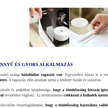
NNYŰ ÉS GYORS ALKALMAZÁS
zzáró szalag
hátoldalán ragasztó van
.
Egyszerűen húzza le a véd
letre.
A ragasztás előtt azonban tartsa a felületet tisztán és szárazon.
zációs és praktikus tulajdonsága,
hogy a tömítőszalag hosszát igén
val
rövidebbre vágható. Ez természetesen
csökkenti a hulladék menny
vánvalóan összefoglalhatjuk,
hogy a tömítőszalag használata való