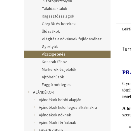
Szórópisztolyok
Tálalóasztalok
Ragasztószalagok
Görgők és kerekek
Leírá
Ülőzsákok
Világítás a növények fejlődéséhez
Gyertyák
Ter
Vízszigetelés
Kosarak fához
Markerek és jelölők
PR
Ajtóbehúzók
Gyo
Függő mérlegek
tömí
AJÁNDÉKOK
résé
Ajándékok hobbi alapján
Ajándékok különleges alkalmakra
A tö
szer
Ajándékok nőknek
Ajándékok férfiaknak
Egyedi kütyük