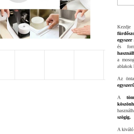
Kezdj
fürdős
egyszer
és for
használ
a mosog
ablakok 
Az önt
egyszer
A
töm
köszönh
használ
szögig.
A kiváló