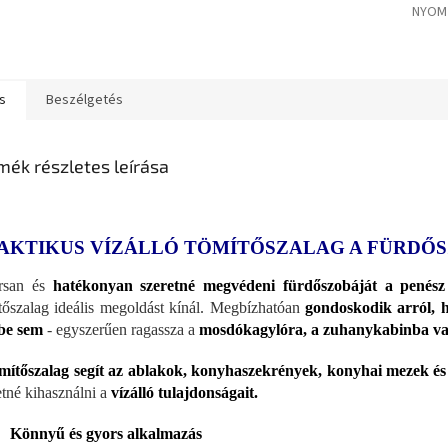
NYOM
s
Beszélgetés
mék részletes leírása
AKTIKUS VÍZÁLLÓ TÖMÍTŐSZALAG A FÜRDŐ
rsan és
hatékonyan szeretné megvédeni fürdőszobáját a penész 
tőszalag ideális megoldást kínál. Megbízhatóan
gondoskodik arról, h
be sem
- egyszerűen ragassza a
mosdókagylóra, a zuhanykabinba va
mítőszalag segít az ablakok, konyhaszekrények, konyhai mezek és 
etné kihasználni a
vízálló tulajdonságait.
Könnyű és gyors alkalmazás