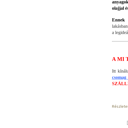
anyagok
olajjal 
Ennek a
lakásban
a legide
A MI 
Itt kín
csomag
SZÁLL
Részlete