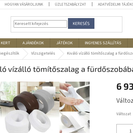
HOGYAN VÁSÁROLJUNK
ÜZLETSZABÁLYZAT
ADATVÉDELMI TÁJÉ
KERESÉS
 KERT
AJÁNDÉKOK
JÁTÉKOK
INGYENES SZÁLLÍTÁS
kiegészítők
Vízszigetelés
Kiváló vízálló tömítőszalag a fürdős
ló vízálló tömítőszalag a fürdőszobáb
6 93
Egységár
Változ
Változat