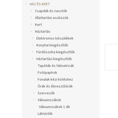
l
HÁZ ÉS KERT
Csapdák és riasztók
Állattartási eszközök
Kert
Háztartás
Elektromos készülékek
Konyhai kiegészítők
Fürdőszoba kiegészítők
Háztartási kiegészítők
Tapéták és falmatricák
Fotópapírok
Fonalak kézi kötéshez
Órák és ébresztőórák
Szervezők
Vákuumzsákok
Vákuumzsákok 1 db
Lábtörlők