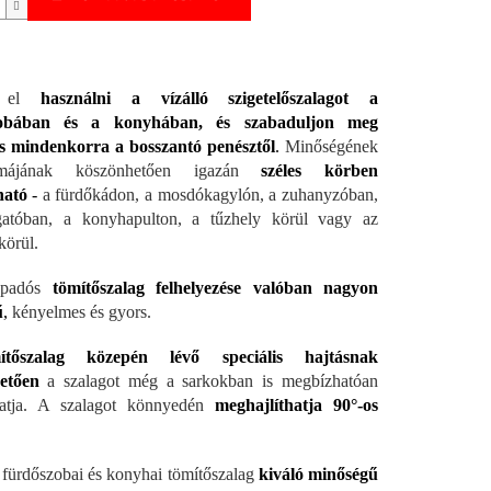
e el
használni a vízálló szigetelőszalagot a
zobában és a konyhában, és szabaduljon meg
 s mindenkorra a bosszantó penésztől
.
Minőségének
májának köszönhetően igazán
széles körben
ható
-
a fürdőkádon, a mosdókagylón, a zuhanyzóban,
atóban, a konyhapulton, a tűzhely körül vagy az
körül.
apadós
tömítőszalag felhelyezése valóban nagyon
ű
,
kényelmes és gyors.
ítőszalag közepén lévő speciális hajtásnak
etően
a szalagot még a sarkokban is megbízhatóan
hatja. A szalagot könnyedén
meghajlíthatja 90°-os
 fürdőszobai és konyhai tömítőszalag
kiváló minőségű