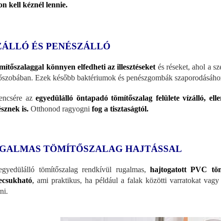
on kell kéznél lennie.
ZÁLLÓ ÉS PENÉSZÁLLÓ
mítőszalaggal könnyen elfedheti az illesztéseket
és réseket, ahol a 
őszobában. Ezek később baktériumok és penészgombák szaporodásáho
encsére az
egyedülálló öntapadó tömítőszalag felülete vízálló, el
sznek is.
Otthonod ragyogni
fog a tisztaságtól.
GALMAS TÖMÍTŐSZALAG HAJTÁSSAL
gyedülálló tömítőszalag rendkívül rugalmas,
hajtogatott PVC töm
ecsukható
,
ami praktikus, ha például a falak közötti varratokat vagy
ni.