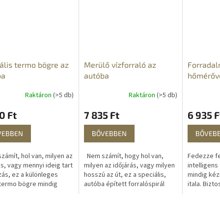
ális termo bögre az
Merülő vízforraló az
Forradal
ba
autóba
hőmérőve
érintőké
Raktáron
(>5 db)
Raktáron
(>5 db)
kijelzőve
0 Ft
7 835 Ft
6 935 F
VEBBEN
BŐVEBBEN
BŐVEB
ámít, hol van, milyen az
Nem számít, hogy hol van,
Fedezze fel
ás, vagy mennyi ideig tart
milyen az időjárás, vagy milyen
intelligens
zás, ez a különleges
hosszú az út, ez a speciális,
mindig kéz
termo bögre mindig
autóba épített forralóspirál
itala. Bizto
n és hidegen tartja a
mindig melegen tartja a kávét,
meleg italo
teát és más italokat....
teát és más italokat....
hőmérsékle