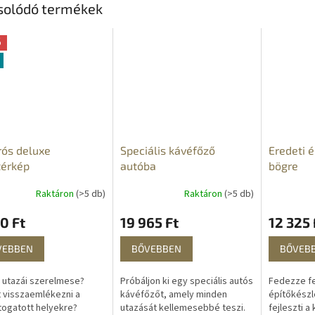
solódó termékek
ó
ós deluxe
Speciális kávéfőző
Eredeti é
térkép
autóba
bögre
Raktáron
(>5 db)
Raktáron
(>5 db)
0 Ft
19 965 Ft
12 325 
VEBBEN
BŐVEBBEN
BŐVEB
utazái szerelmese?
Próbáljon ki egy speciális autós
Fedezze fe
 visszaemlékezni a
kávéfőzőt, amely minden
építőkészl
ogatott helyekre?
utazását kellemesebbé teszi.
fejleszti a 