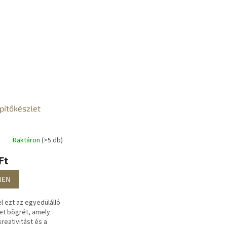
pítőkészlet
Raktáron
(>5 db)
Ft
BEN
l ezt az egyedülálló
et bögrét, amely
kreativitást és a