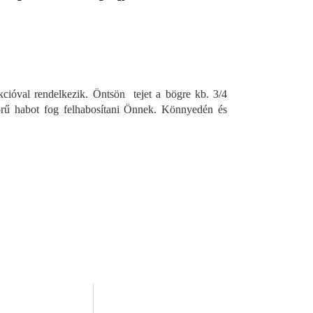
nkcióval rendelkezik. Öntsön tejet a bögre kb. 3/4
rű habot fog felhabosítani Önnek. Könnyedén és