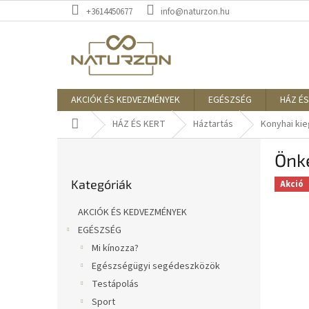
Ugrás
+3614450677
info@naturzon.hu
a
fő
tartalomhoz
AKCIÓK ÉS KEDVEZMÉNYEK
EGÉSZSÉG
HÁZ ÉS
Kezdőlap
HÁZ ÉS KERT
Háztartás
Konyhai ki
O
Önk
l
Kategóriák
d
Kategóriák
átugrása
Akció
a
l
AKCIÓK ÉS KEDVEZMÉNYEK
s
EGÉSZSÉG
ó
Mi kínozza?
p
a
Egészségügyi segédeszközök
n
Testápolás
e
Sport