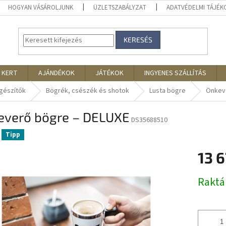
HOGYAN VÁSÁROLJUNK
ÜZLETSZABÁLYZAT
ADATVÉDELMI TÁJÉ
KERESÉS
 KERT
AJÁNDÉKOK
JÁTÉKOK
INGYENES SZÁLLÍTÁS
egészítők
Bögrék, csészék és shotok
Lusta bögre
Önkev
everő bögre – DELUXE
DS35688510
Tipp
13 
Egységár
Rakt