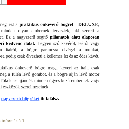
 meg ezt a
praktikus önkeverő bögrét - DELUXE
,
 minden olyan embernek terveztek, aki szereti a
et. Ez a nagyszerű segítő
pillanatok alatt alaposan
ri kedvenc italát.
Legyen szó kávéról, teáról vagy
en italról, a bögre parancsra elvégzi a munkát,
sa pedig csak élvezheti a kellemes ízt és az édes kávét.
aktikus önkeverő bögre maga keveri az italt, csak
eg a fülén lévő gombot, és a bögre alján lévő motor
 Tökéletes ajándék minden ügyes kezű embernek vagy
i eszközök szerelmeseinek.
i
nagyszerű bögréket
itt találsz.
s információ