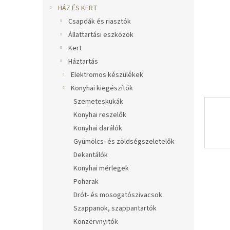
l
HÁZ ÉS KERT
Csapdák és riasztók
Állattartási eszközök
Kert
Háztartás
Elektromos készülékek
Konyhai kiegészítők
Szemeteskukák
Konyhai reszelők
Konyhai darálók
Gyümölcs- és zöldségszeletelők
Dekantálók
Konyhai mérlegek
Poharak
Drót- és mosogatószivacsok
Szappanok, szappantartók
Konzervnyitók