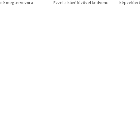
né megtervezni a
Ezzel a kávéfőzővel kedvenc
képzelőer
ező utazásait? Akkor ez
kávéját közvetlenül az autóban
újraépíthet
edülálló kaparós deluxe
készítheti el. A 12 V-os...
minden nap
 Önnek szól,...
készíthet...