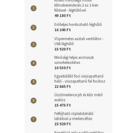
Kiváló minőségű mobil
klímaberendezés 2 az 1-ben
fűtéssel - léghűtővel
49 180 Ft
Erőteljes hordozható léghűtő
16 240 Ft
Vízpermetes asztali ventilátor -
USB léghűtő
15 920 Ft
Minőségi teljes arcmaszk
sznorkelezéshez
10 530 Ft
Egyedülálló foci visszapattanó
háló - visszapattanó fal focihoz
22 665 Ft
Úszómedence ph és klór mérő
eszköz
15 475 Ft
Felfújható röplabdaháló
labdával a medencéhez
15 920 Ft