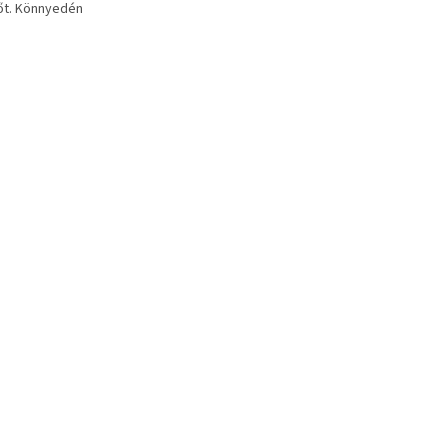
őt. Könnyedén
i a bögrét, és akár
 egyedi bögrét
.