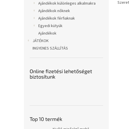
Szeret
Ajándékok különleges alkalmakra
követk
Ajándékok nőknek
az egy
Ajándékok férfiaknak
térkép
Egyedi kütyük
Ajándékok
JÁTÉKOK
INGYENES SZÁLLÍTÁS
Online fizetési lehetőséget
biztosítunk
Top 10 termék