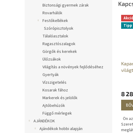
Kapc
Biztonsági gyermek zárak
Rovarhálók
Akci
Festőkellékek
Tipp
Szórópisztolyok
Tálalóasztalok
Ragasztószalagok
Görgők és kerekek
Ülőzsákok
Kapar
Világítás a növények fejlődéséhez
világ
Gyertyák
Vízszigetelés
Kosarak fához
8 28
Markerek és jelölők
BŐ
Ajtóbehúzók
Függő mérlegek
Ön az 
AJÁNDÉKOK
Szeret
Ajándékok hobbi alapján
meglát