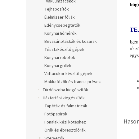
Vákuumzacskók
bögr
Tejhabosítók
Élelmiszer fóliák
Edénycsepegtetők
TE
Konyhai hőmérők
Bevásárlótáskák és kosarak
Igen
rész
Tésztakészítő gépek
egys
Konyhai robotok
Konyhai grillek
Vattacukor készítő gépek
Mokkafőzők és francia prések
Fürdőszoba kiegészítők
Háztartási kiegészítők
Tapéták és falmatricák
Fotópapírok
Fonalak kézi kötéshez
Órák és ébresztőórák
Szervezők