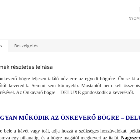
NYOM
s
Beszélgetés
mék részletes leírása
nkeverő bögre teljesen találó név erre az egyedi bögrére. Öntse ki a
tól keveredik. Semmi sem könnyebb. Mostantól nem kell összepisz
résével. Az Önkavaró bögre – DELUXE gondoskodik a keverésről.
GYAN MŰKÖDIK AZ ÖNKEVERŐ BÖGRE – DEL
e bele a kávét vagy teát, adja hozzá a szükséges hozzávalókat, példá
omva egy pillanatig, és a bögre magától megkeveri az italát.
Nagyszer