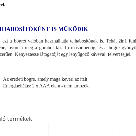
ét.
JHABOSÍTÓKÉNT IS MŰKÖDIK
, ezt a bögrét valóban használhatja tejhabosítónak is. Tehát 2in1 fu
ébe, nyomja meg a gombot kb. 15 másodpercig, és a bögre gyönyö
zerűen. Kényeztesse látogatóját egy lenyűgöző kávéval, felvert tejjel.
Az eredeti bögre, amely maga keveri az italt
Energiaellátás: 2 x AAA elem - nem tartozék