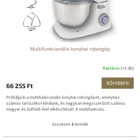
Multifunkcionális konyhai robotgép
Raktáron
(>5 db)
BŐVEBBEN
66 255 Ft
Próbálja ki a multifunkcionális konyhai robotgépet, amelyhez
számos tartozékot kínálunk, és nagyban leegyszerűsíti számos
magyar és külföldi étel elkészítését. A multifunkciós...
összesen
2
termék
L
i
s