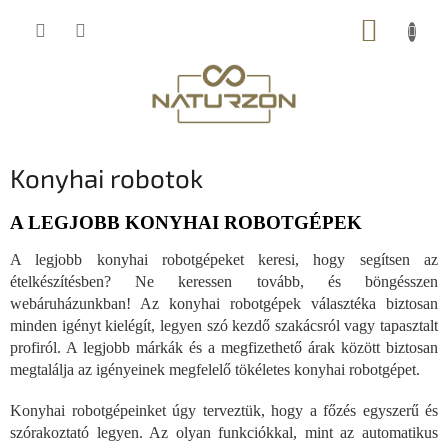
Ugrás
KOSÁR
a
fő
tartalomhoz
Konyhai robotok
A LEGJOBB KONYHAI ROBOTGÉPEK
A legjobb konyhai robotgépeket keresi, hogy segítsen az
ételkészítésben? Ne keressen tovább, és böngésszen
webáruházunkban! Az konyhai robotgépek választéka biztosan
minden igényt kielégít, legyen szó kezdő szakácsról vagy tapasztalt
profiról. A legjobb márkák és a megfizethető árak között biztosan
megtalálja az igényeinek megfelelő tökéletes konyhai robotgépet.
Konyhai robotgépeinket úgy terveztük, hogy a főzés egyszerű és
szórakoztató legyen. Az olyan funkciókkal, mint az automatikus