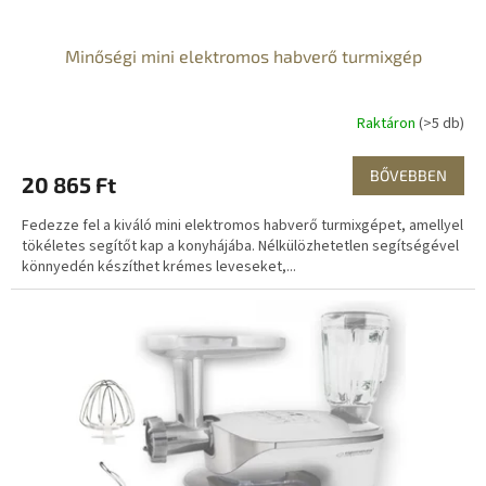
j
a
Minőségi mini elektromos habverő turmixgép
Raktáron
(>5 db)
BŐVEBBEN
20 865 Ft
Fedezze fel a kiváló mini elektromos habverő turmixgépet, amellyel
tökéletes segítőt kap a konyhájába. Nélkülözhetetlen segítségével
könnyedén készíthet krémes leveseket,...