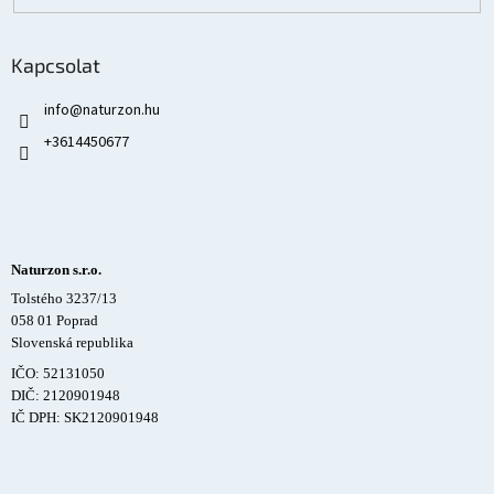
Kapcsolat
info
@
naturzon.hu
+3614450677
Naturzon s.r.o.
Tolstého 3237/13
058 01 Poprad
Slovenská republika
IČO: 52131050
DIČ: 2120901948
IČ DPH: SK2120901948