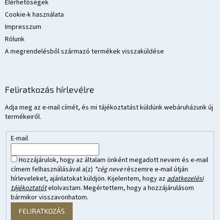
Elérhetőségek
Cookie-k használata
Impresszum
Rólunk
A megrendelésből származó termékek visszaküldése
Feliratkozás hírlevélre
Adja meg az e-mail címét, és mi tájékoztatást küldünk webáruházunk új
termékeiről.
E-mail
Hozzájárulok, hogy az általam önként megadott nevem és e-mail
címem felhasználásával a(z)
*cég neve
részemre e-mail útján
hírleveleket, ajánlatokat küldjön. Kijelentem, hogy az
adatkezelési
tájékoztatót
elolvastam. Megértettem, hogy a hozzájárulásom
bármikor visszavonhatom.
FELIRATKOZÁS