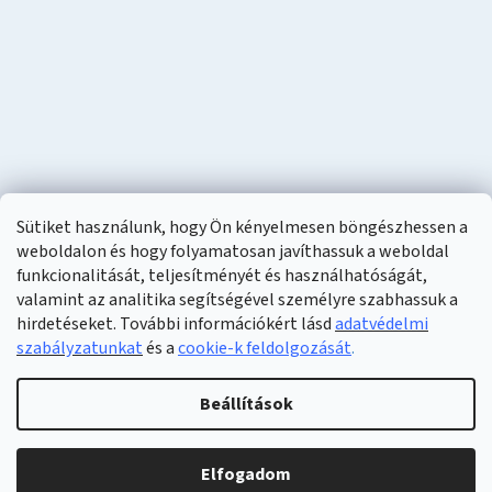
Sütiket használunk, hogy Ön kényelmesen böngészhessen a
weboldalon és hogy folyamatosan javíthassuk a weboldal
funkcionalitását, teljesítményét és használhatóságát,
valamint az analitika segítségével személyre szabhassuk a
hirdetéseket. További információkért lásd
adatvédelmi
szabályzatunkat
és a
cookie-k feldolgozását
.
Shoptet készítette
Beállítások
Copyright 2026
Naturzon
. Minden jog fenntartva.
Elfogadom