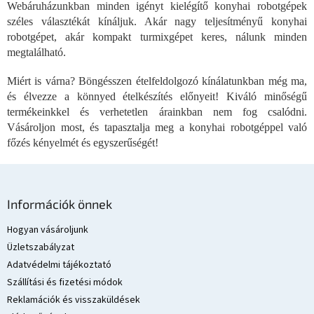
Webáruházunkban minden igényt kielégítő konyhai robotgépek
t
széles választékát kínáljuk. Akár nagy teljesítményű konyhai
a
i
robotgépet, akár kompakt turmixgépet keres, nálunk minden
r
megtalálható.
á
n
Miért is várna? Böngésszen ételfeldolgozó kínálatunkban még ma,
y
és élvezze a könnyed ételkészítés előnyeit! Kiváló minőségű
í
termékeinkkel és verhetetlen árainkban nem fog csalódni.
t
Vásároljon most, és tapasztalja meg a konyhai robotgéppel való
á
s
főzés kényelmét és egyszerűségét!
e
l
e
L
m
á
Információk önnek
e
b
i
l
Hogyan vásároljunk
é
Üzletszabályzat
c
Adatvédelmi tájékoztató
Szállítási és fizetési módok
Reklamációk és visszaküldések