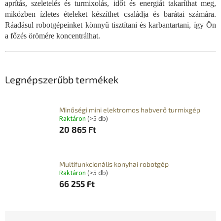
aprítás, szeletelés és turmixolás, időt és energiát takaríthat meg,
miközben ízletes ételeket készíthet családja és barátai számára.
Ráadásul robotgépeinket könnyű tisztítani és karbantartani, így Ön
a főzés örömére koncentrálhat.
Legnépszerűbb termékek
Minőségi mini elektromos habverő turmixgép
Raktáron
(>5 db)
20 865 Ft
Multifunkcionális konyhai robotgép
Raktáron
(>5 db)
66 255 Ft
T