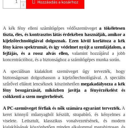
Hozzáadás a kosárhoz
A kék fény elleni számítógépes védőszemüveget
a tökéletesen
tiszta, éles, és kontrasztos látás érdekében használják, amikor a
kijelzőtechnológiával dolgoznak. Ezen kívül korlátoza a kék
fény káros spektrumát, és így védelmet nyújt a szemfájdalom, a
fejfájás, és a rossz alvás ellen,
valamint hozzájárul a jobb
koncentrációhoz, és a biztonsághoz a számítógépes munka során.
A speciálisan kialakított szemüveget úgy tervezték, hogy
biztonságosan dolgozhasson a kijelzőtechnológiával. A speciális
szűrővel ellátott lencséknek köszönhetően
megakadályozza a kék
fény besugárzását, miközben javítja a fényérzékelést és
csökkenti a szem megterhelését.
A PC-szemüveget férfiak és nők számára egyaránt tervezték.
A
keret könnyű műanyagból készült, strapabíró, és kényelmes a
viselete. Letisztult, klasszikus vonalvezetésének, és modern
kialakításának köszönhetően minden alkalommal magabiztosan, és