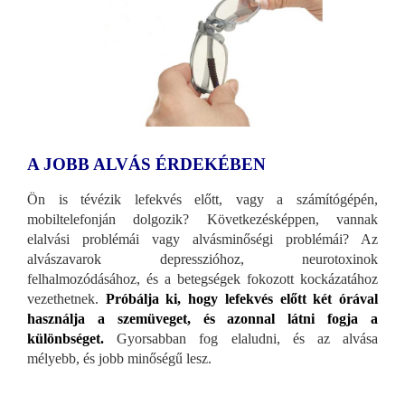
A JOBB ALVÁS ÉRDEKÉBEN
Ön is tévézik lefekvés előtt, vagy a számítógépén,
mobiltelefonján dolgozik? Következésképpen, vannak
elalvási problémái vagy alvásminőségi problémái? Az
alvászavarok depresszióhoz, neurotoxinok
felhalmozódásához, és a betegségek fokozott kockázatához
vezethetnek.
Próbálja ki, hogy lefekvés előtt két órával
használja a szemüveget, és azonnal látni fogja a
különbséget.
Gyorsabban fog elaludni, és az alvása
mélyebb, és jobb minőségű lesz.