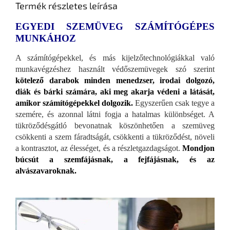
Termék részletes leírása
EGYEDI SZEMÜVEG SZÁMÍTÓGÉPES
MUNKÁHOZ
A számítógépekkel, és más kijelzőtechnológiákkal való
munkavégzéshez használt védőszemüvegek szó szerint
kötelező darabok minden menedzser, irodai dolgozó,
diák és bárki számára, aki meg akarja védeni a látását,
amikor számítógépekkel dolgozik.
Egyszerűen csak tegye a
szemére, és azonnal látni fogja a hatalmas különbséget. A
tükröződésgátló bevonatnak köszönhetően a szemüveg
csökkenti a szem fáradtságát, csökkenti a tükröződést, növeli
a kontrasztot, az élességet, és a részletgazdagságot.
Mondjon
búcsút a szemfájásnak, a fejfájásnak, és az
alvászavaroknak.