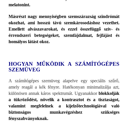
melatonint.
Másrészt nagy mennyiségben szemszárazság szindrómát
okozhat, ami hosszú távú szemkárosodáshoz vezethet.
Emellett alvászavarokat, és ezzel összefüggő szív- és
érrendszeri betegségeket, szemfájdalmat, fejfájást és
homályos látást okoz.
HOGYAN MŰKÖDIK A SZÁMÍTÓGÉPES
SZEMÜVEG
A számítógépes szemüveg alapelve egy speciális szűrő,
amely reagál a kék fényre. Hatékonyan minimalizálja azt,
különösen annak káros spektrumát. Ugyanakkor
blokkolják
a tükröződést, növelik a kontrasztot és a tisztaságot,
valamint megfelelnek a kijelzőtechnológiával való
biztonságos munkavégzéshez szükséges
fényszabványoknak.