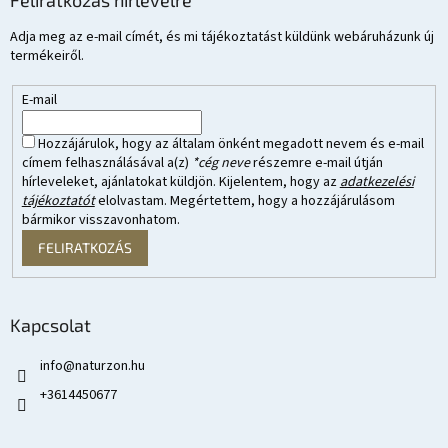
Feliratkozás hírlevélre
Adja meg az e-mail címét, és mi tájékoztatást küldünk webáruházunk új
termékeiről.
E-mail
Hozzájárulok, hogy az általam önként megadott nevem és e-mail
címem felhasználásával a(z)
*cég neve
részemre e-mail útján
hírleveleket, ajánlatokat küldjön. Kijelentem, hogy az
adatkezelési
tájékoztatót
elolvastam. Megértettem, hogy a hozzájárulásom
bármikor visszavonhatom.
FELIRATKOZÁS
Kapcsolat
info
@
naturzon.hu
+3614450677