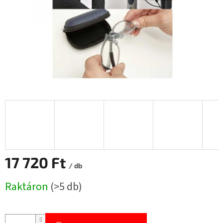
17 720 Ft
/ db
Egységár:
Raktáron
(>5 db)