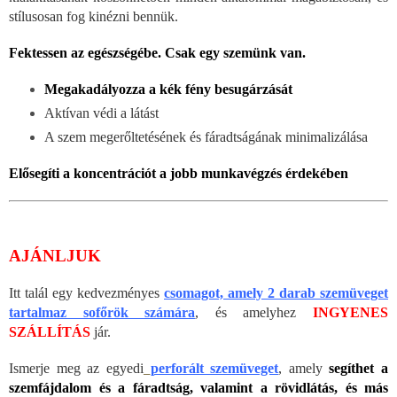
stílusosan fog kinézni bennük.
Fektessen az egészségébe. Csak egy szemünk van.
Megakadályozza a kék fény besugárzását
Aktívan védi a látást
A szem megerőltetésének és fáradtságának minimalizálása
Elősegíti a koncentrációt a jobb munkavégzés érdekében
AJÁNLJUK
Itt talál egy kedvezményes
csomagot, amely 2 darab szemüveget
tartalmaz sofőrök számára
, és amelyhez
INGYENES
SZÁLLÍTÁS
jár.
Ismerje meg az egyedi
perforált szemüveget
, amely
segíthet a
szemfájdalom és a fáradtság, valamint a rövidlátás, és más