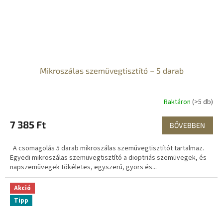
Mikroszálas szemüvegtisztító – 5 darab
Raktáron
(>5 db)
7 385 Ft
BŐVEBBEN
A csomagolás 5 darab mikroszálas szemüvegtisztítót tartalmaz.
Egyedi mikroszálas szemüvegtisztító a dioptriás szemüvegek, és
napszemüvegek tökéletes, egyszerű, gyors és...
Akció
Tipp