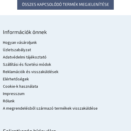
ÖSSZES KAPCSOLÓDÓ TERMÉK MEGJELENÍTÉSE
L
á
Információk önnek
b
l
Hogyan vásároljunk
é
Üzletszabályzat
c
Adatvédelmi tájékoztató
Szállítási és fizetési módok
Reklamációk és visszaküldések
Elérhetőségek
Cookie-k használata
Impresszum
Rólunk
A megrendelésből származó termékek visszaküldése