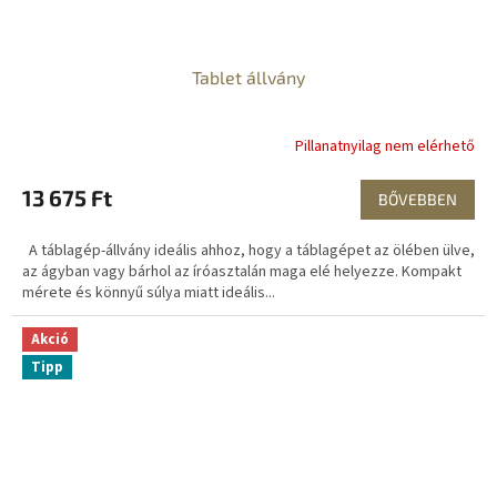
Tablet állvány
Pillanatnyilag nem elérhető
13 675 Ft
BŐVEBBEN
A táblagép-állvány ideális ahhoz, hogy a táblagépet az ölében ülve,
az ágyban vagy bárhol az íróasztalán maga elé helyezze. Kompakt
mérete és könnyű súlya miatt ideális...
Akció
Tipp