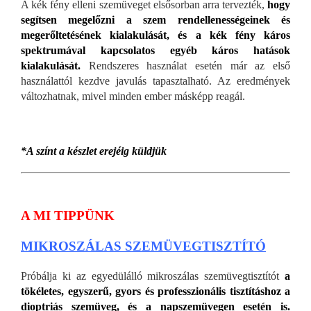
A kék fény elleni szemüveget elsősorban arra tervezték,
hogy
segítsen megelőzni a szem rendellenességeinek és
megerőltetésének kialakulását, és a kék fény káros
spektrumával kapcsolatos egyéb káros hatások
kialakulását.
Rendszeres használat esetén már az első
használattól kezdve javulás tapasztalható. Az eredmények
változhatnak, mivel minden ember másképp reagál.
*A színt a készlet erejéig küldjük
A MI TIPPÜNK
MIKROSZÁLAS SZEMÜVEGTISZTÍTÓ
Próbálja ki az egyedülálló mikroszálas szemüvegtisztítót
a
tökéletes, egyszerű, gyors és professzionális tisztításhoz a
dioptriás szemüveg, és a napszemüvegen esetén is.