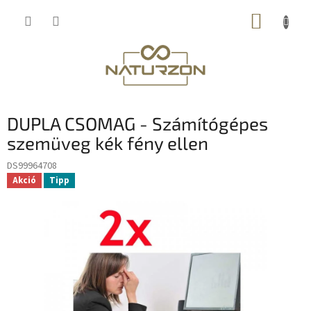
Ugrás
KOSÁR
a
fő
tartalomhoz
DUPLA CSOMAG - Számítógépes
szemüveg kék fény ellen
DS99964708
Akció
Tipp