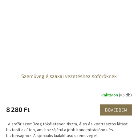
Szemüveg éjszakai vezetéshez sofőröknek
Raktáron
(>5 db)
8 280 Ft
BŐVEBBEN
A sofőr szemüveg tökéletesen tiszta, éles és kontrasztos látást
biztosít az úton, ami hozzájárul a jobb koncentrációhoz és
biztonsághoz. A speciális kialakítású szemüveget...