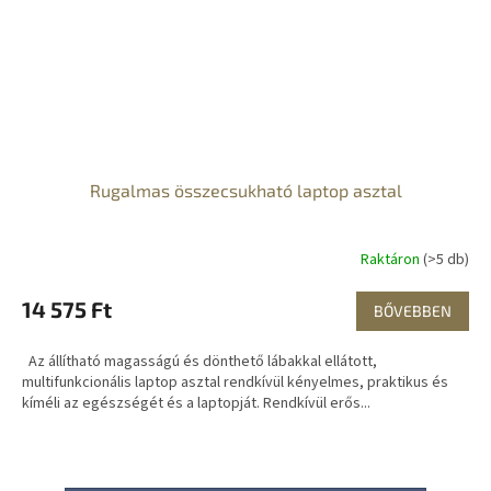
Rugalmas összecsukható laptop asztal
Raktáron
(>5 db)
14 575 Ft
BŐVEBBEN
Az állítható magasságú és dönthető lábakkal ellátott,
multifunkcionális laptop asztal rendkívül kényelmes, praktikus és
kíméli az egészségét és a laptopját. Rendkívül erős...