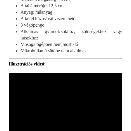
A tál átmérője: 12,5 cm
Anyag: műanyag
A kötél húzásával vezérelhető
3 vágópenge
Alkalmas gyümölcsökhöz, zöldségekhez vagy
húsokhoz
Mosogatógépben nem mosható
Mikrohullámú sütőbe nem alkalmas
Illusztrációs videó: