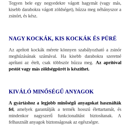
Tegyen bele egy negyedekre vágott hagymát (vagy más,
kisebb darabokra vágott zöldséget), húzza meg néhányszor a
zsinórt, és kész.
NAGY KOCKÁK, KIS KOCKÁK ÉS PÜRÉ
Az aprított kockák mérete könnyen szabályozható a zsinór
meghúzásának számával. Ha kisebb darabokra szeretné
aprítani az ételt, csak többször húzza meg.
Az aprítóval
pestót vagy más zöldségpürét is készíthet.
KIVÁLÓ MINŐSÉGŰ ANYAGOK
A gyártáshoz a legjobb minőségű anyagokat használták
fel
,
amelyek garantálják a termék hosszú élettartamát, és
mindenkor nagyszerű funkcionalitást biztosítanak. A
felhasznált anyagok biztonságosak az egészségre.