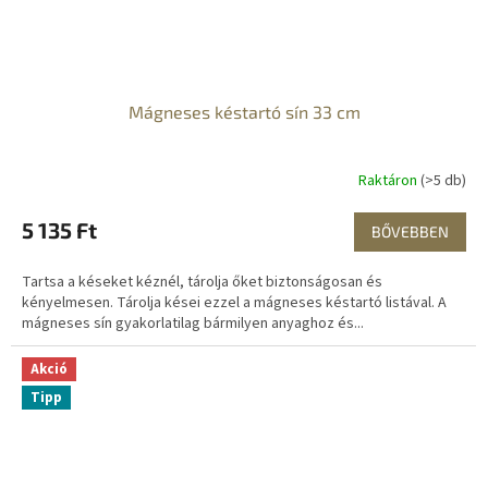
Mágneses késtartó sín 33 cm
Raktáron
(>5 db)
5 135 Ft
BŐVEBBEN
Tartsa a késeket kéznél, tárolja őket biztonságosan és
kényelmesen. Tárolja kései ezzel a mágneses késtartó listával. A
mágneses sín gyakorlatilag bármilyen anyaghoz és...
Akció
Tipp