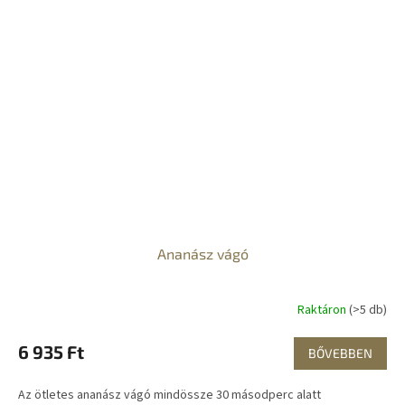
Ananász vágó
Raktáron
(>5 db)
6 935 Ft
BŐVEBBEN
Az ötletes ananász vágó mindössze 30 másodperc alatt