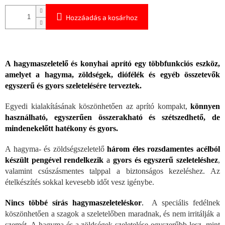
Hozzáadás a kosárhoz
A hagymaszeletelő és konyhai aprító egy többfunkciós eszköz,
amelyet a hagyma, zöldségek, diófélék és egyéb összetevők
egyszerű és gyors szeletelésére terveztek.
Egyedi kialakításának köszönhetően az aprító kompakt,
könnyen
használható, egyszerűen összerakható és szétszedhető, de
mindenekelőtt hatékony és gyors.
A hagyma- és zöldségszeletelő
három éles rozsdamentes acélból
készült pengével rendelkezik
a
gyors és egyszerű szeleteléshez
,
valamint csúszásmentes talppal a biztonságos kezeléshez. Az
ételkészítés sokkal kevesebb időt vesz igénybe.
Nincs többé sírás hagymaszeleteléskor
.
A speciális fedélnek
köszönhetően a szagok a szeletelőben maradnak, és nem irritálják a
szemét. A hagyma és a zöldségek szeletelése egyszerűbb lesz, mint