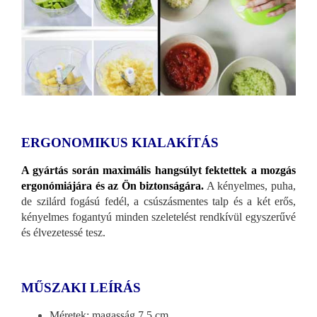
ERGONOMIKUS KIALAKÍTÁS
A gyártás során maximális hangsúlyt fektettek a mozgás
ergonómiájára és az Ön biztonságára.
A kényelmes, puha,
de szilárd fogású fedél, a csúszásmentes talp és a két erős,
kényelmes fogantyú minden szeletelést rendkívül egyszerűvé
és élvezetessé tesz.
MŰSZAKI LEÍRÁS
Méretek: magasság 7,5 cm