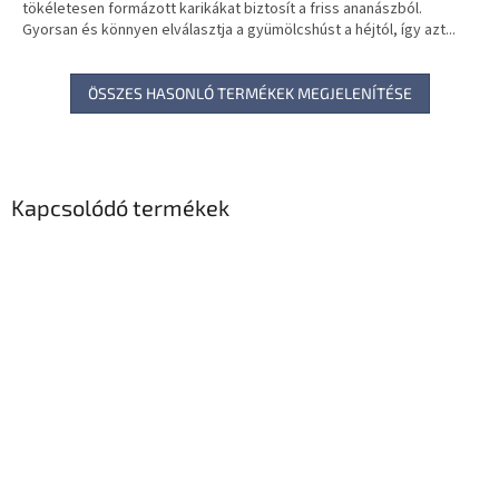
tökéletesen formázott karikákat biztosít a friss ananászból.
Gyorsan és könnyen elválasztja a gyümölcshúst a héjtól, így azt...
ÖSSZES HASONLÓ TERMÉKEK MEGJELENÍTÉSE
Kapcsolódó termékek