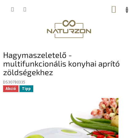
Ugrás
KOSÁR
a
fő
tartalomhoz
Hagymaszeletelő -
multifunkcionális konyhai aprító
zöldségekhez
DS30780335
Akció
Tipp