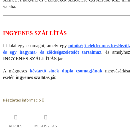
valaha.
INGYENES SZÁLLÍTÁS
Itt talál egy csomagot, amely egy
minőségi elektromos késélezőt,
és egy hagyma- és zöldségszeletelőt tartalmaz
, és amelyhez
INGYENES SZÁLLÍTÁS
jár.
A mágneses
késtartó sínek dupla csomagjának
megvásárlása
esetén
ingyenes szállítás
jár.
Részletes információ
KÉRDÉS
MEGOSZTÁS