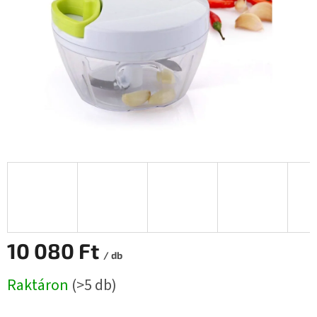
10 080 Ft
/ db
Egységár:
Raktáron
(>5 db)