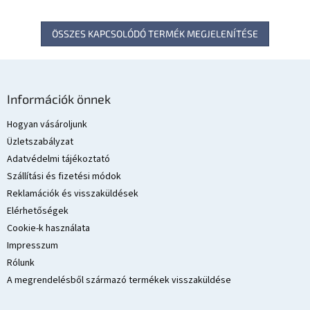
ÖSSZES KAPCSOLÓDÓ TERMÉK MEGJELENÍTÉSE
L
á
Információk önnek
b
l
Hogyan vásároljunk
é
Üzletszabályzat
c
Adatvédelmi tájékoztató
Szállítási és fizetési módok
Reklamációk és visszaküldések
Elérhetőségek
Cookie-k használata
Impresszum
Rólunk
A megrendelésből származó termékek visszaküldése