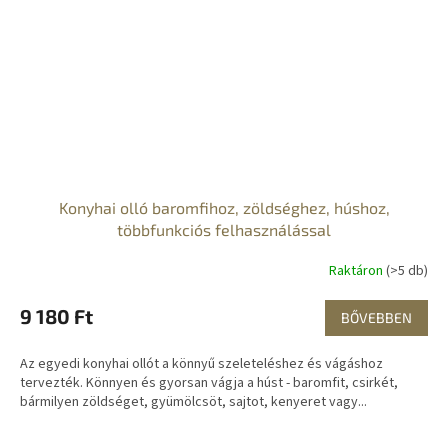
Konyhai olló baromfihoz, zöldséghez, húshoz,
többfunkciós felhasználással
Raktáron
(>5 db)
9 180 Ft
BŐVEBBEN
Az egyedi konyhai ollót a könnyű szeleteléshez és vágáshoz
tervezték. Könnyen és gyorsan vágja a húst - baromfit, csirkét,
bármilyen zöldséget, gyümölcsöt, sajtot, kenyeret vagy...