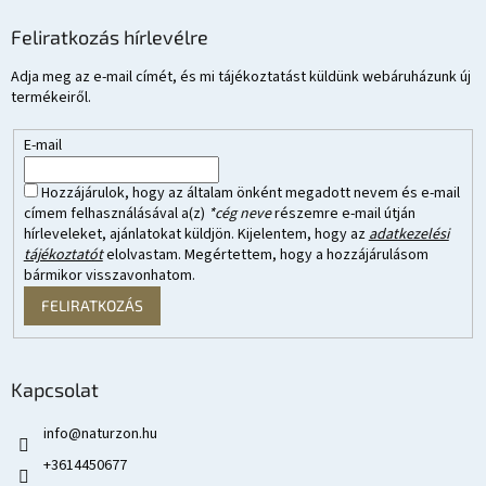
Feliratkozás hírlevélre
Adja meg az e-mail címét, és mi tájékoztatást küldünk webáruházunk új
termékeiről.
E-mail
Hozzájárulok, hogy az általam önként megadott nevem és e-mail
címem felhasználásával a(z)
*cég neve
részemre e-mail útján
hírleveleket, ajánlatokat küldjön. Kijelentem, hogy az
adatkezelési
tájékoztatót
elolvastam. Megértettem, hogy a hozzájárulásom
bármikor visszavonhatom.
FELIRATKOZÁS
Kapcsolat
info
@
naturzon.hu
+3614450677