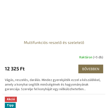
Multifunkciós reszelő és szeletelő
Raktáron
(>5 db)
12 325 Ft
BŐVEBBEN
Vágás, reszelés, darálás. Mindez gyerekjáték ezzel a készülékkel,
amely a konyhai segítők minőségének és hagyományának
garanciája. Szerelje fel konyháját egy nélkülözhetetlen...
Akció
Tipp