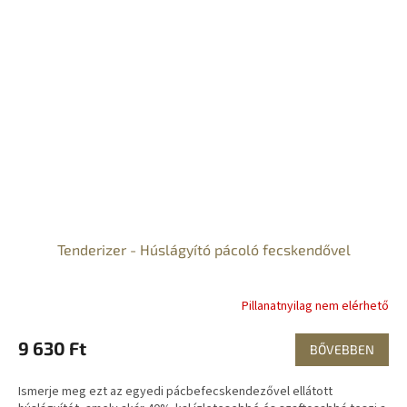
Tenderizer - Húslágyító pácoló fecskendővel
Pillanatnyilag nem elérhető
9 630 Ft
BŐVEBBEN
Ismerje meg ezt az egyedi pácbefecskendezővel ellátott