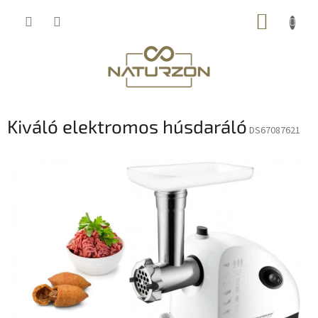
Ugrás
KOSÁR
a
fő
tartalomhoz
Kiváló elektromos húsdaráló
DS67087621