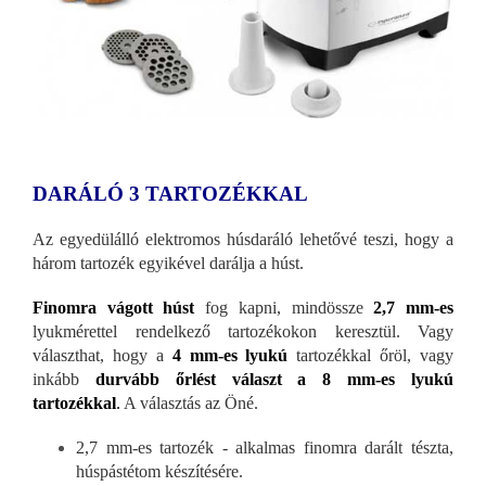
DARÁLÓ 3 TARTOZÉKKAL
Az egyedülálló elektromos húsdaráló lehetővé teszi, hogy a
három tartozék egyikével darálja a húst.
Finomra vágott húst
fog kapni, mindössze
2,7 mm-es
lyukmérettel rendelkező tartozékokon keresztül. Vagy
választhat, hogy a
4 mm-es lyukú
tartozékkal őröl, vagy
inkább
durvább őrlést választ a 8 mm-es lyukú
tartozékkal
.
A választás az Öné.
2,7 mm-es tartozék - alkalmas finomra darált tészta,
húspástétom készítésére.