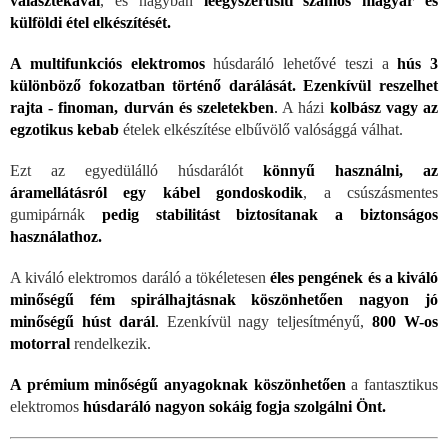
választékával
, és nagyban
leegyszerűsíti számos magyar és
külföldi étel elkészítését.
A multifunkciós elektromos
húsdaráló lehetővé teszi a
hús 3
különböző fokozatban történő darálását.
Ezenkívül reszelhet
rajta - finoman, durván és szeletekben
.
A házi
kolbász vagy az
egzotikus kebab
ételek elkészítése elbűvölő valósággá válhat.
Ezt az egyedülálló húsdarálót
könnyű használni, az
áramellátásról egy kábel gondoskodik
, a csúszásmentes
gumipárnák
pedig stabilitást biztosítanak a biztonságos
használathoz.
A kiváló elektromos daráló a tökéletesen
éles pengének és a kiváló
minőségű fém spirálhajtásnak köszönhetően nagyon jó
minőségű húst darál
.
Ezenkívül nagy teljesítményű,
800 W-os
motorral
rendelkezik.
A prémium minőségű anyagoknak köszönhetően
a fantasztikus
elektromos
húsdaráló nagyon sokáig fogja szolgálni Önt.