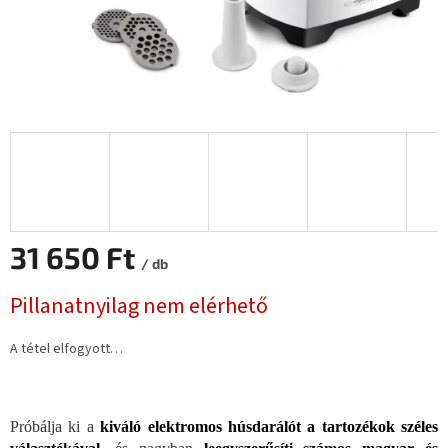
31 650 Ft
/ db
Egységár:
Pillanatnyilag nem elérhető
A tétel elfogyott…
Próbálja ki a
kiváló elektromos húsdarálót a tartozékok széles