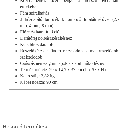
Rozsdamentes acél penge a hosszú élettartam
érdekében
Fém spirálhajtás
3 húsdaráló tartozék különböző furatátmérővel (2,7
mm, 4 mm, 8 mm)
Előre és hátra funkció
Darálófej kolbászkészítéshez
Kebabhoz darálófej
Reszelőkészlet: finom reszelődob, durva reszelődob,
szeletelődob
Csúszásmentes gumilapok a stabil működéshez
Termék mérete: 29 x 14,5 x 33 cm (L x Sz x H)
Nettó súly: 2,82 kg
Kábel hossza: 90 cm