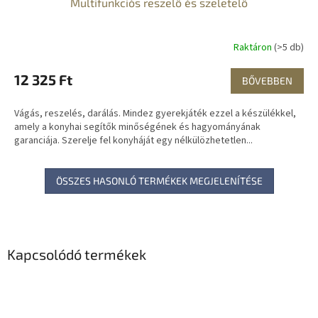
Multifunkciós reszelő és szeletelő
Raktáron
(>5 db)
12 325 Ft
BŐVEBBEN
Vágás, reszelés, darálás. Mindez gyerekjáték ezzel a készülékkel,
amely a konyhai segítők minőségének és hagyományának
garanciája. Szerelje fel konyháját egy nélkülözhetetlen...
ÖSSZES HASONLÓ TERMÉKEK MEGJELENÍTÉSE
Kapcsolódó termékek