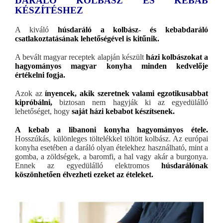
DARÁLÓ KOLBÁSZ ÉS KEBAB
KÉSZÍTÉSHEZ
A kiváló
húsdaráló a kolbász- és kebabdaráló
csatlakoztatásának lehetőségével is kitűnik.
A bevált magyar receptek alapján készült
házi kolbászokat a
hagyományos magyar konyha minden kedvelője
értékelni fogja.
Azok az
ínyencek, akik szeretnek valami egzotikusabbat
kipróbálni,
biztosan nem hagyják ki az egyedülálló
lehetőséget, hogy
saját házi kebabot készítsenek.
A kebab a libanoni konyha hagyományos étele.
Hosszúkás, különleges töltelékkel töltött kolbász. Az európai
konyha esetében a daráló olyan ételekhez használható, mint a
gomba, a zöldségek, a baromfi, a hal vagy akár a burgonya.
Ennek az egyedülálló elektromos
húsdarálónak
köszönhetően élvezheti ezeket az ételeket.