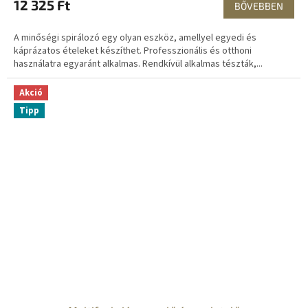
12 325 Ft
BŐVEBBEN
A minőségi spirálozó egy olyan eszköz, amellyel egyedi és
káprázatos ételeket készíthet. Professzionális és otthoni
használatra egyaránt alkalmas. Rendkívül alkalmas tészták,...
Akció
Tipp