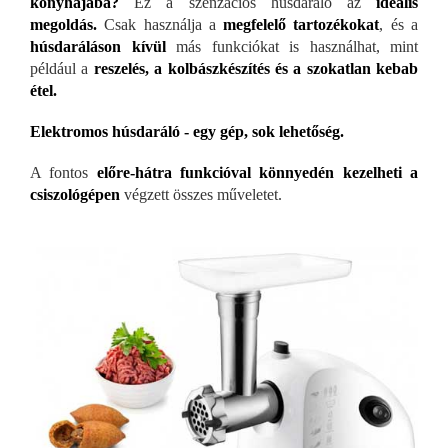
konyhájába?
Ez a szenzációs húsdaráló az
ideális
megoldás.
Csak használja a
megfelelő tartozékokat
, és a
húsdaráláson kívül
más funkciókat is használhat, mint
például a
reszelés, a kolbászkészítés és a szokatlan kebab
étel.
Elektromos húsdaráló - egy gép, sok lehetőség.
A fontos
előre-hátra funkcióval könnyedén kezelheti a
csiszológépen
végzett összes műveletet.