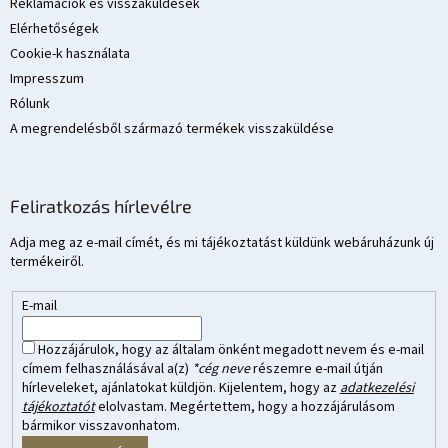
Reklamációk és visszaküldések
Elérhetőségek
Cookie-k használata
Impresszum
Rólunk
A megrendelésből származó termékek visszaküldése
Feliratkozás hírlevélre
Adja meg az e-mail címét, és mi tájékoztatást küldünk webáruházunk új
termékeiről.
E-mail
Hozzájárulok, hogy az általam önként megadott nevem és e-mail
címem felhasználásával a(z)
*cég neve
részemre e-mail útján
hírleveleket, ajánlatokat küldjön. Kijelentem, hogy az
adatkezelési
tájékoztatót
elolvastam. Megértettem, hogy a hozzájárulásom
bármikor visszavonhatom.