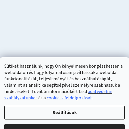
Sütiket használunk, hogy Ön kényelmesen böngészhessen a
weboldalon és hogy folyamatosan javíthassuk a weboldal
funkcionalitását, teljesítményét és használhatóságát,
valamint az analitika segítségével személyre szabhassuk a
hirdetéseket. További információkért lásd
adatvédelmi
szabályzatunkat
és a
cookie-k feldolgozását
.
Shoptet készítette
Beállítások
Copyright 2026
Naturzon
. Minden jog fenntartva.