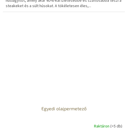
húslágyítót, amely akár 40%-kal ízletesebbé és szaftosabbá teszi a
steakeket és a sült húsokat. A tökéletesen éles,...
Egyedi olajpermetező
Raktáron
(>5 db)