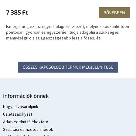
7 385 Ft
BŐVEBBEN
Ismerje meg ezt az egyedi olajpermetezőt, melynek köszönhetően
pontosan, gyorsan és egyszerűen tudja adagolni a szükséges
mennyiségű olajat. Egészségesebb lesz a főzés, és...
ÖSSZES KAPCSOLÓDÓ TERMÉK MEGJELENÍTÉSE
L
á
Információk önnek
b
l
Hogyan vásároljunk
é
Üzletszabályzat
c
Adatvédelmi tájékoztató
Szállítási és fizetési módok