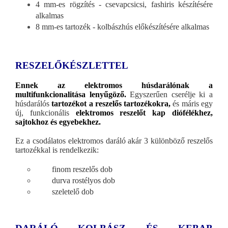
4 mm-es rögzítés - csevapcsicsi, fashiris készítésére
alkalmas
8 mm-es tartozék - kolbászhús előkészítésére alkalmas
RESZELŐKÉSZLETTEL
Ennek az elektromos húsdarálónak a
multifunkcionalitása lenyűgöző.
Egyszerűen cserélje ki a
húsdarálós
tartozékot a reszelős tartozékokra,
és máris egy
új, funkcionális
elektromos reszelőt kap diófélékhez,
sajtokhoz és egyebekhez.
Ez a csodálatos elektromos daráló akár 3 különböző reszelős
tartozékkal is rendelkezik:
finom reszelős dob
durva rostélyos dob
szeletelő dob