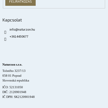
FELIRATKOZÁS
Kapcsolat
info
@
naturzon.hu
+3614450677
Naturzon s.r.o.
Tolstého 3237/13
058 01 Poprad
Slovenská republika
IČO: 52131050
DIČ: 2120901948
IČ DPH: SK2120901948