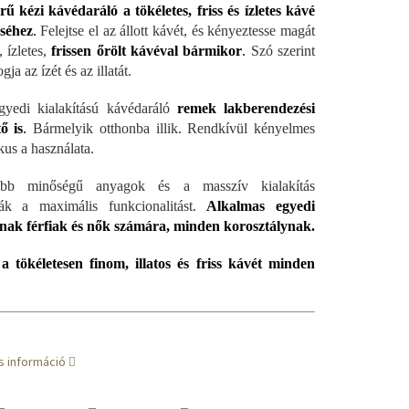
ű kézi kávédaráló a tökéletes, friss és ízletes kávé
éséhez
.
Felejtse el az állott kávét, és kényeztesse magát
, ízletes,
frissen őrölt kávéval bármikor
.
Szó szerint
gja az ízét és az illatát.
gyedi kialakítású kávédaráló
remek lakberendezési
tő is
.
Bármelyik otthonba illik. Rendkívül kényelmes
kus a használata.
bb minőségű anyagok és a masszív kialakítás
lják a maximális funkcionalitást.
Alkalmas egyedi
nak férfiak és nők számára, minden korosztálynak.
a tökéletesen finom, illatos és friss kávét minden
s információ