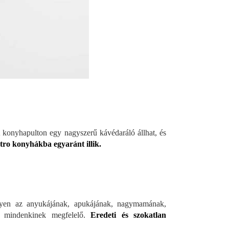
konyhapulton egy nagyszerű kávédaráló állhat, és
tro konyhákba egyaránt illik.
gyen az anyukájának, apukájának, nagymamának,
ó mindenkinek megfelelő.
Eredeti és szokatlan