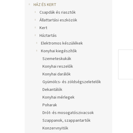
l
HÁZ ÉS KERT
Csapdák és riasztók
Állattartási eszközök
Kert
Háztartás
Elektromos készülékek
Konyhai kiegészítők
Szemeteskukák
Konyhai reszelők
Konyhai darálók
Gyümölcs- és zöldségszeletelők
Dekantálók
Konyhai mérlegek
Poharak
Drót- és mosogatószivacsok
Szappanok, szappantartók
Konzervnyitók