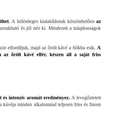
íthet
.
A különleges kialakításnak köszönhetően
az
zerakható és jól néz ki. Mindezek a tulajdonságok
ör elfordítjuk, majd az őrölt kávé a fiókba esik.
A
 az őrölt kávé elfér, készen áll a saját friss
zt és intenzív aromát eredményez.
A levegőztetett
a kávéja minden alkalommal teljesen friss és finom