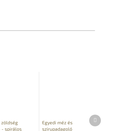
Következő
 zöldség
Egyedi méz és
termék
 - spirálos
szirupadagoló