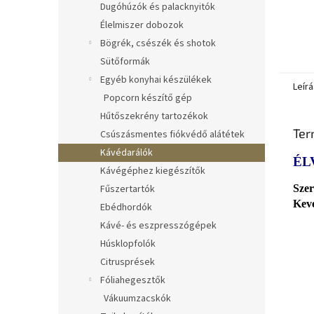
Dugóhúzók és palacknyitók
Élelmiszer dobozok
Bögrék, csészék és shotok
Sütőformák
Egyéb konyhai készülékek
Leírá
Popcorn készítő gép
Hűtőszekrény tartozékok
Ter
Csúszásmentes fiókvédő alátétek
Kávédarálók
ÉL
Kávégéphez kiegészítők
Szer
Fűszertartók
Keve
Ebédhordók
Kávé- és eszpresszógépek
Húsklopfolók
Citrusprések
Fóliahegesztők
Vákuumzacskók