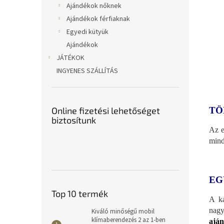
Ajándékok nőknek
Ajándékok férfiaknak
Egyedi kütyük
Ajándékok
JÁTÉKOK
INGYENES SZÁLLÍTÁS
TÖ
Online fizetési lehetőséget
biztosítunk
Az e
mind
EG
Top 10 termék
A ká
nag
Kiváló minőségű mobil
klímaberendezés 2 az 1-ben
aján