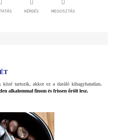
TATÁS
KÉRDÉS
MEGOSZTÁS
ZÉT
közé tartozik, akkor ez a daráló kihagyhatatlan
.
en alkalommal finom és frissen őrölt lesz.