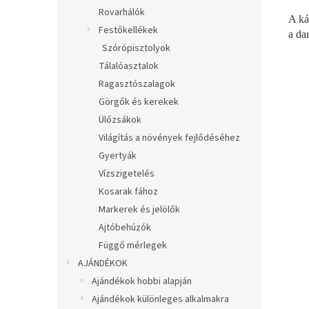
Rovarhálók
A ká
Festőkellékek
a da
Szórópisztolyok
Tálalóasztalok
Ragasztószalagok
Görgők és kerekek
Ülőzsákok
Világítás a növények fejlődéséhez
Gyertyák
Vízszigetelés
Kosarak fához
Markerek és jelölők
Ajtóbehúzók
Függő mérlegek
AJÁNDÉKOK
Ajándékok hobbi alapján
Ajándékok különleges alkalmakra