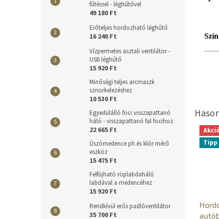
fűtéssel - léghűtővel
49 180 Ft
Erőteljes hordozható léghűtő
Szín
16 240 Ft
Vízpermetes asztali ventilátor -
USB léghűtő
15 920 Ft
Minőségi teljes arcmaszk
sznorkelezéshez
10 530 Ft
Egyedülálló foci visszapattanó
háló - visszapattanó fal focihoz
22 665 Ft
Akci
Tipp
Úszómedence ph és klór mérő
eszköz
15 475 Ft
Felfújható röplabdaháló
labdával a medencéhez
15 920 Ft
Hordo
Rendkívül erős padlóventilátor
35 700 Ft
autób