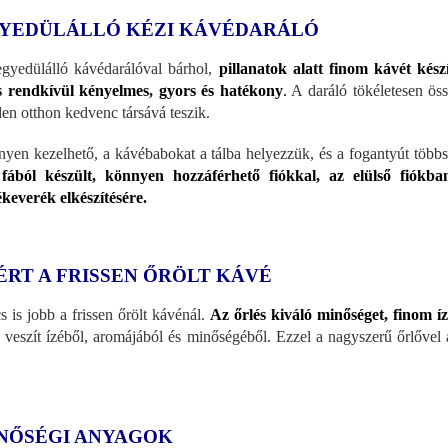
YEDÜLÁLLÓ KÉZI KÁVÉDARÁLÓ
gyedülálló kávédarálóval bárhol,
pillanatok alatt finom kávét kész
s rendkívül kényelmes, gyors és hatékony
.
A daráló tökéletesen öss
en otthon kedvenc társává teszik.
yen kezelhető, a kávébabokat a tálba helyezzük, és a fogantyút többsz
 fából készült, könnyen hozzáférhető fiókkal, az elülső fiókban
keverék elkészítésére.
ÉRT A FRISSEN ŐRÖLT KÁVÉ
s is jobb a frissen őrölt kávénál.
Az őrlés kiváló minőséget, finom í
 veszít ízéből, aromájából és minőségéből. Ezzel a nagyszerű őrlővel 
NŐSÉGI ANYAGOK