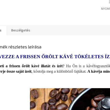
NYOM
s
Beszélgetés
mék részletes leírása
VEZZE A FRISSEN ŐRÖLT KÁVÉ TÖKÉLETES Í
eti a frissen őrölt kávé illatát és ízét
?
Ha Ön is a kávéfogyasztók 
rje össze saját ízeit
,
kóstolja meg a különböző fajtákat.
A kávéja mind