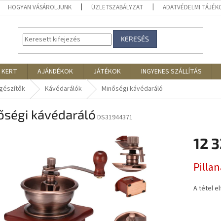
HOGYAN VÁSÁROLJUNK
ÜZLETSZABÁLYZAT
ADATVÉDELMI TÁJÉ
KERESÉS
 KERT
AJÁNDÉKOK
JÁTÉKOK
INGYENES SZÁLLÍTÁS
egészítők
Kávédarálók
Minőségi kávédaráló
őségi kávédaráló
DS31944371
12 
Egységár
Pilla
A tétel e