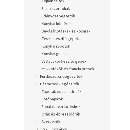
Tejhabosítók
Élelmiszer fóliák
Edénycsepegtetők
Konyhai hőmérők
Bevásárlótáskák és kosarak
Tésztakészítő gépek
Konyhai robotok
Konyhai grillek
Vattacukor készítő gépek
Mokkafőzők és francia prések
Fürdőszoba kiegészítők
Háztartási kiegészítők
Tapéták és falmatricák
Fotópapírok
Fonalak kézi kötéshez
Órák és ébresztőórák
Szervezők
Vákuumzsákok