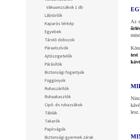
Vákuumzsákok 1 db
EG
Lábtörlők
Az e
Kaparós térkép
őrlé
Egyebek
mind
Tároló dobozok
Páraelszívók
Könn
test
Ajtószigetelők
kávé
Párásítók
Biztonsági fogantyúk
Függönyök
MI
Ruhaszárítók
Ruhaakasztók
Ninc
Cipő- és ruhazsákok
kávé
lesz.
Táblák
Takarók
Papírvágók
MI
Biztonsági gyermek zárak