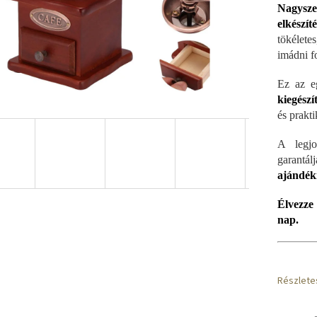
Nagyszer
elkészít
tökéletes
imádni fo
Ez az e
kiegészí
és prakti
A legjo
garantá
ajándék
Élvezze 
nap.
Részlete