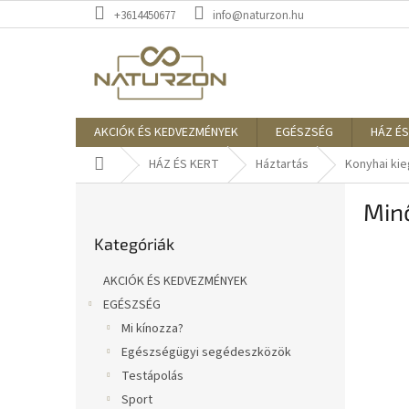
Ugrás
+3614450677
info@naturzon.hu
a
fő
tartalomhoz
AKCIÓK ÉS KEDVEZMÉNYEK
EGÉSZSÉG
HÁZ ÉS
Kezdőlap
HÁZ ÉS KERT
Háztartás
Konyhai ki
O
Min
l
Kategóriák
d
Kategóriák
átugrása
a
l
AKCIÓK ÉS KEDVEZMÉNYEK
s
EGÉSZSÉG
ó
Mi kínozza?
p
a
Egészségügyi segédeszközök
n
Testápolás
e
Sport