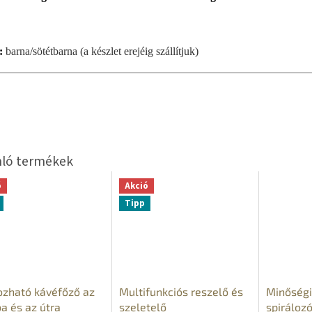
:
barna/sötétbarna (a készlet erejéig szállítjuk)
ó
Akció
Tipp
zható kávéfőző az
Multifunkciós reszelő és
Minőségi
a és az útra
szeletelő
spirálozó