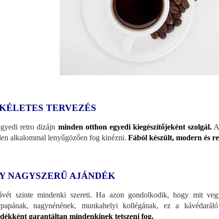
KÉLETES TERVEZÉS
gyedi retro dizájn
minden otthon egyedi kiegészítőjeként szolgál.
A 
en alkalommal lenyűgözően fog kinézni.
Fából készült, modern és re
Y NAGYSZERŰ AJÁNDÉK
vét szinte mindenki szereti. Ha azon gondolkodik, hogy mit ve
ypapának, nagynénének, munkahelyi kollégának, ez a kávédarál
dékként garantáltan mindenkinek tetszeni fog.