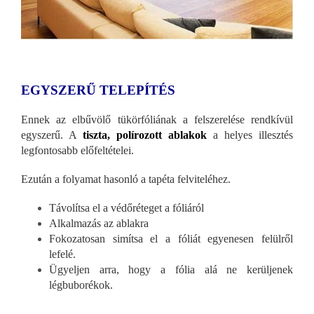
EGYSZERŰ TELEPÍTÉS
Ennek az elbűvölő tükörfóliának a felszerelése rendkívül
egyszerű. A
tiszta, polírozott ablakok
a helyes illesztés
legfontosabb előfeltételei.
Ezután a folyamat hasonló a tapéta felviteléhez.
Távolítsa el a védőréteget a fóliáról
Alkalmazás az ablakra
Fokozatosan simítsa el a fóliát egyenesen felülről
lefelé.
Ügyeljen arra, hogy a fólia alá ne kerüljenek
légbuborékok.