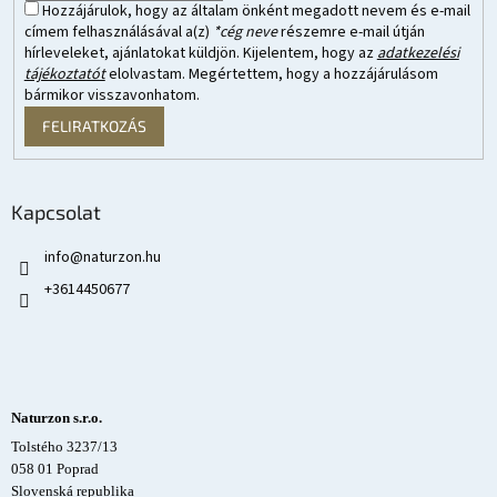
Hozzájárulok, hogy az általam önként megadott nevem és e-mail
címem felhasználásával a(z)
*cég neve
részemre e-mail útján
hírleveleket, ajánlatokat küldjön. Kijelentem, hogy az
adatkezelési
tájékoztatót
elolvastam. Megértettem, hogy a hozzájárulásom
bármikor visszavonhatom.
FELIRATKOZÁS
Kapcsolat
info
@
naturzon.hu
+3614450677
Naturzon s.r.o.
Tolstého 3237/13
058 01 Poprad
Slovenská republika