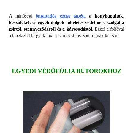
A minőségi
öntapadós ezüst tapéta
a
konyhapultok,
készülékek és egyéb dolgok tökéletes védelmére szolgál a
zsírtól, szennyeződéstől és a károsodástól
.
Ezzel a fóliával
a tapétázott tárgyak luxusosan és stílusosan fognak kinézni.
EGYEDI VÉDŐF
ÓLIA BÚTOROKHOZ