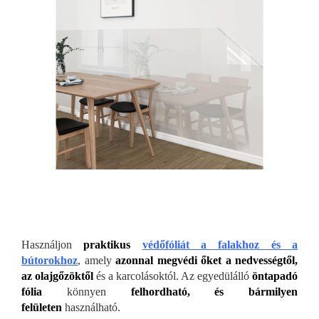
Használjon
praktikus
védőfóliát a falakhoz és a
bútorokhoz
, amely
azonnal megvédi őket a nedvességtől,
az olajgőzöktől
és a karcolásoktól. Az egyedülálló
öntapadó
fólia
könnyen
felhordható, és bármilyen
felületen
használható.