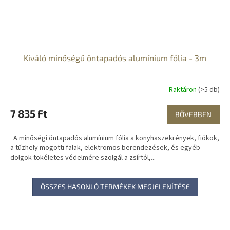
Kiváló minőségű öntapadós alumínium fólia - 3m
Raktáron
(>5 db)
7 835 Ft
BŐVEBBEN
A minőségi öntapadós alumínium fólia a konyhaszekrények, fiókok,
a tűzhely mögötti falak, elektromos berendezések, és egyéb
dolgok tökéletes védelmére szolgál a zsírtól,...
ÖSSZES HASONLÓ TERMÉKEK MEGJELENÍTÉSE