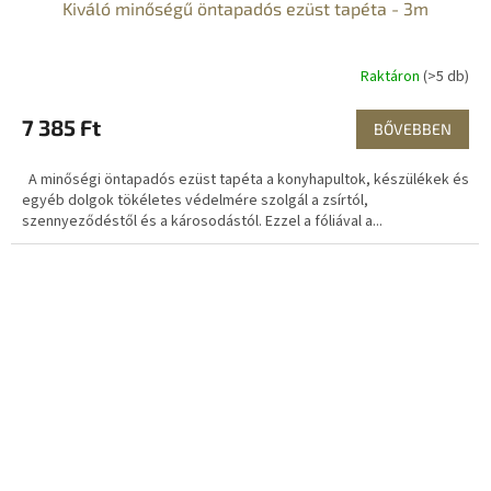
Kiváló minőségű öntapadós ezüst tapéta - 3m
Raktáron
(>5 db)
7 385 Ft
BŐVEBBEN
A minőségi öntapadós ezüst tapéta a konyhapultok, készülékek és
egyéb dolgok tökéletes védelmére szolgál a zsírtól,
szennyeződéstől és a károsodástól. Ezzel a fóliával a...