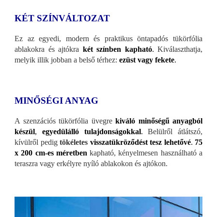
KÉT SZÍNVÁLTOZAT
Ez az egyedi, modern és praktikus öntapadós tükörfólia
ablakokra és ajtókra
két színben kapható
.
Kiválaszthatja,
melyik illik jobban a belső térhez:
ezüst vagy fekete
.
MINŐSÉGI ANYAG
A szenzációs tükörfólia üvegre
kiváló minőségű anyagból
készül
,
egyedülálló tulajdonságokkal
.
Belülről átlátszó,
kívülről pedig
tökéletes
visszatükröződést tesz lehetővé
.
75
x 200 cm-es méretben
kapható, kényelmesen használható a
teraszra vagy erkélyre nyíló ablakokon és ajtókon.