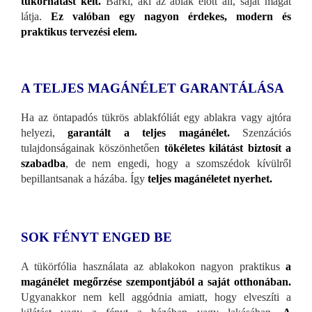
tükörhatást kelt.
Bárki, aki az ablak előtt áll, saját magát
látja.
Ez valóban egy nagyon érdekes, modern és
praktikus tervezési elem.
A TELJES MAGÁNÉLET GARANTÁLÁSA
Ha az öntapadós tükrös ablakfóliát egy ablakra vagy ajtóra
helyezi,
garantált a teljes magánélet.
Szenzációs
tulajdonságainak köszönhetően
tökéletes kilátást biztosít a
szabadba
, de nem engedi, hogy a szomszédok kívülről
bepillantsanak a házába. Így
teljes magánéletet nyerhet.
SOK FÉNYT ENGED BE
A tükörfólia használata az ablakokon nagyon praktikus
a
magánélet megőrzése szempontjából a saját otthonában.
Ugyanakkor nem kell aggódnia amiatt, hogy elveszíti a