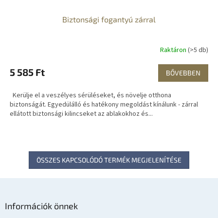
Biztonsági fogantyú zárral
Raktáron
(>5 db)
5 585 Ft
BŐVEBBEN
Kerülje el a veszélyes sérüléseket, és növelje otthona
biztonságát. Egyedülálló és hatékony megoldást kínálunk - zárral
ellátott biztonsági kilincseket az ablakokhoz és...
ÖSSZES KAPCSOLÓDÓ TERMÉK MEGJELENÍTÉSE
L
á
Információk önnek
b