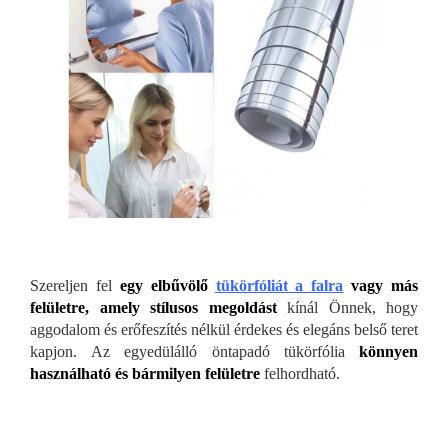
Szereljen fel
egy elbűvölő
tükörfóliát a falra
vagy más
felületre, amely stílusos megoldást
kínál Önnek, hogy
aggodalom és erőfeszítés nélkül érdekes és elegáns belső teret
kapjon. Az egyedülálló öntapadó tükörfólia
könnyen
használható és bármilyen felületre
felhordható.