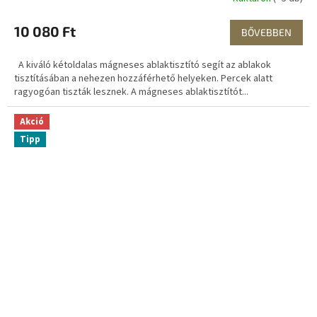
10 080 Ft
BŐVEBBEN
A kiváló kétoldalas mágneses ablaktisztító segít az ablakok
tisztításában a nehezen hozzáférhető helyeken. Percek alatt
ragyogóan tiszták lesznek. A mágneses ablaktisztítót...
Akció
Tipp