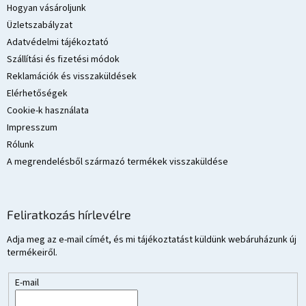
l
Hogyan vásároljunk
é
Üzletszabályzat
c
Adatvédelmi tájékoztató
Szállítási és fizetési módok
Reklamációk és visszaküldések
Elérhetőségek
Cookie-k használata
Impresszum
Rólunk
A megrendelésből származó termékek visszaküldése
Feliratkozás hírlevélre
Adja meg az e-mail címét, és mi tájékoztatást küldünk webáruházunk új
termékeiről.
E-mail