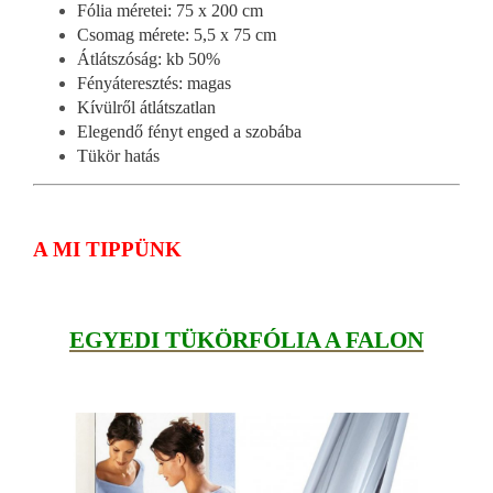
Fólia méretei: 75 x 200 cm
Csomag mérete: 5,5 x 75 cm
Átlátszóság: kb 50%
Fényáteresztés: magas
Kívülről átlátszatlan
Elegendő fényt enged a szobába
Tükör hatás
A MI TIPPÜNK
EGYEDI TÜKÖRFÓLIA A FALON