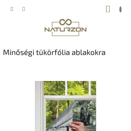
Ugrás
KOSÁR
a
fő
tartalomhoz
Minőségi tükörfólia ablakokra