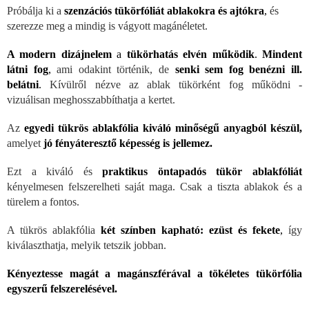
Próbálja ki a
szenzációs tükörfóliát ablakokra és ajtókra
,
és
szerezze meg a mindig is vágyott magánéletet.
A modern dizájnelem
a
tükörhatás elvén működik
.
Mindent
látni fog
,
ami odakint történik, de
senki sem fog benézni ill.
belátni
.
Kívülről nézve az ablak tükörként fog működni -
vizuálisan meghosszabbíthatja a kertet.
Az
egyedi tükrös ablakfólia kiváló minőségű anyagból készül,
amelyet
jó fényáteresztő képesség is jellemez.
Ezt a kiváló és
praktikus öntapadós tükör ablakfóliát
kényelmesen felszerelheti saját maga. Csak a tiszta ablakok és a
türelem a fontos.
A tükrös ablakfólia
két színben kapható: ezüst és fekete
,
így
kiválaszthatja, melyik tetszik jobban.
Kényeztesse magát a magánszférával a tökéletes tükörfólia
egyszerű felszerelésével.