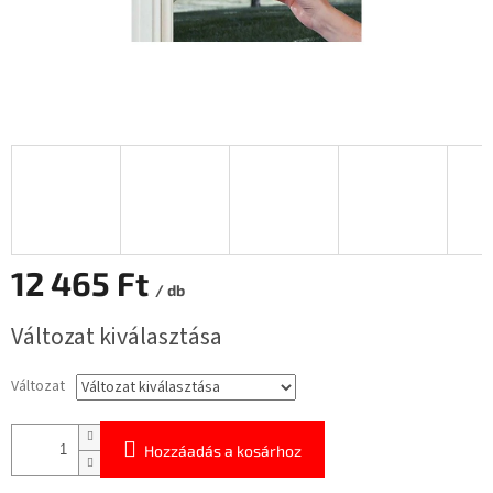
12 465 Ft
/ db
Egységár:
Változat kiválasztása
Változat
Hozzáadás a kosárhoz