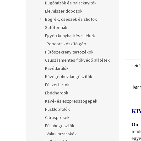
Dugóhúzók és palacknyitók
Élelmiszer dobozok
Bögrék, csészék és shotok
Sütőformák
Egyéb konyhai készülékek
Popcorn készítő gép
Hűtőszekrény tartozékok
Csúszásmentes fiókvédő alátétek
Leírá
Kávédarálók
Kávégéphez kiegészítők
Fűszertartók
Ter
Ebédhordók
Kávé- és eszpresszógépek
Húsklopfolók
KI
Citrusprések
Ön i
Fóliahegesztők
rend
Vákuumzacskók
egye