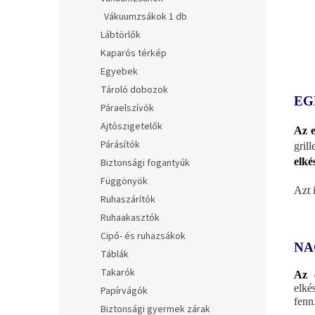
Vákuumzsákok 1 db
Lábtörlők
Kaparós térkép
Egyebek
Tároló dobozok
EG
Páraelszívók
Ajtószigetelők
Az e
Párásítók
gril
elké
Biztonsági fogantyúk
Függönyök
Azt 
Ruhaszárítók
Ruhaakasztók
Cipő- és ruhazsákok
NA
Táblák
Takarók
Az 
elké
Papírvágók
fenn
Biztonsági gyermek zárak