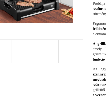
Próbálja
szaftos 
sütemény
Ergono
felüle
elektro
A grilll
amely k
grillfelü
funkció 
Az egye
szenny
megbízh
származ
grillsütő
élvezheti