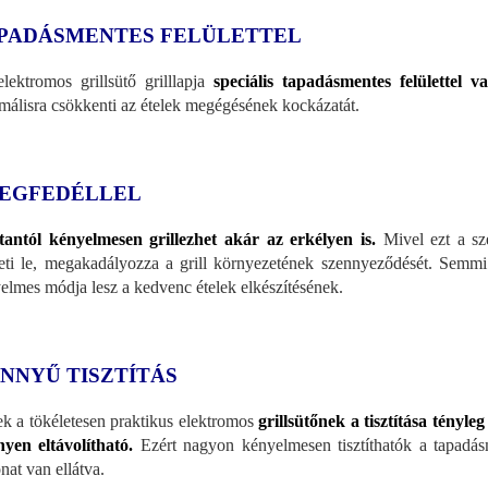
PADÁSMENTES FELÜLETTEL
lektromos grillsütő grilllapja
speciális tapadásmentes felülettel 
málisra csökkenti az ételek megégésének kockázatát.
EGFEDÉLLEL
antól kényelmesen grillezhet akár az erkélyen is.
Mivel ezt a sze
eti le, megakadályozza a grill környezetének szennyeződését. Semmi s
elmes módja lesz a kedvenc ételek elkészítésének.
NNYŰ TISZTÍTÁS
k a tökéletesen praktikus elektromos
grillsütőnek a tisztítása tényle
yen eltávolítható.
Ezért nagyon kényelmesen tisztíthatók a tapadásm
nat van ellátva.