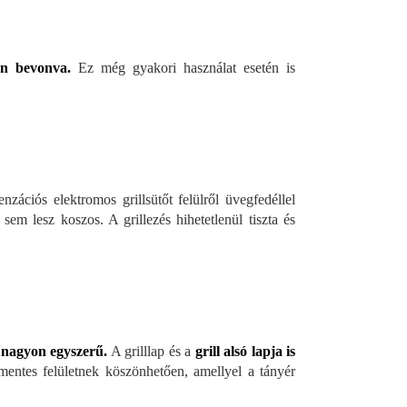
van bevonva.
Ez még gyakori használat esetén is
nzációs elektromos grillsütőt felülről üvegfedéllel
em lesz koszos. A grillezés hihetetlenül tiszta és
g nagyon egyszerű.
A grilllap és a
grill alsó lapja is
entes felületnek köszönhetően, amellyel a tányér