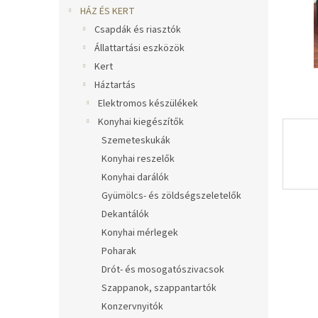
l
HÁZ ÉS KERT
Csapdák és riasztók
Állattartási eszközök
Kert
Háztartás
Elektromos készülékek
Konyhai kiegészítők
Szemeteskukák
Konyhai reszelők
Konyhai darálók
Gyümölcs- és zöldségszeletelők
Dekantálók
Konyhai mérlegek
Poharak
Drót- és mosogatószivacsok
Szappanok, szappantartók
Konzervnyitók