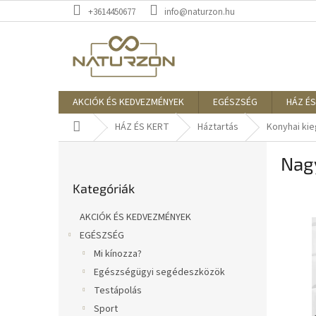
Ugrás
+3614450677
info@naturzon.hu
a
fő
tartalomhoz
AKCIÓK ÉS KEDVEZMÉNYEK
EGÉSZSÉG
HÁZ ÉS
Kezdőlap
HÁZ ÉS KERT
Háztartás
Konyhai ki
O
Nagy
l
Kategóriák
d
Kategóriák
átugrása
a
l
AKCIÓK ÉS KEDVEZMÉNYEK
s
EGÉSZSÉG
ó
Mi kínozza?
p
a
Egészségügyi segédeszközök
n
Testápolás
e
Sport