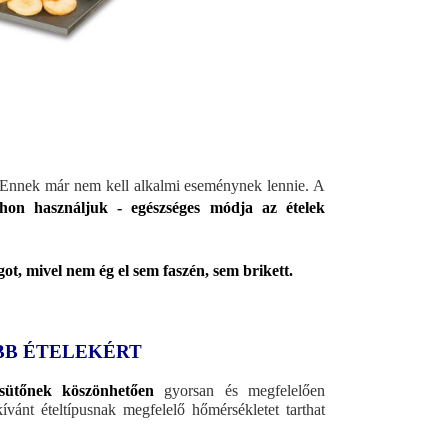
Ennek már nem kell alkalmi eseménynek lennie. A
tthon használjuk - egészséges módja az ételek
ot, mivel nem ég el sem faszén, sem brikett.
BB ÉTELEKÉRT
lsütőnek köszönhetően
gyorsan és megfelelően
vánt ételtípusnak megfelelő hőmérsékletet tarthat