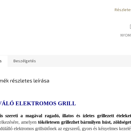
Részlete
NYOM
s
Beszélgetés
mék részletes leírása
VÁLÓ ELEKTROMOS GRILL
s szereti a magával ragadó, illatos és ízletes grillezett ételeke
elkezésére, amelyen
tökéletesen grillezhet bármilyen húst, zöldsége
dülálló elektromos grillsütőnek az egyszerű, gyors és kényelmes kezelé