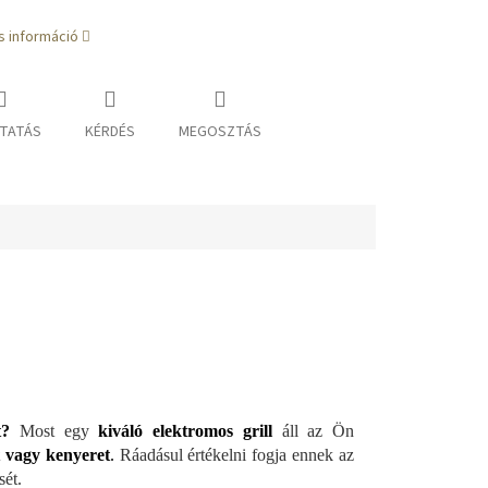
s információ
TATÁS
KÉRDÉS
MEGOSZTÁS
t?
Most egy
kiváló elektromos grill
áll az Ön
t vagy kenyeret
.
Ráadásul értékelni fogja ennek az
sét.