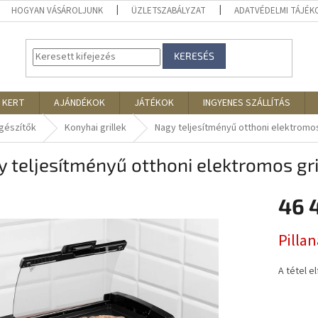
HOGYAN VÁSÁROLJUNK
ÜZLETSZABÁLYZAT
ADATVÉDELMI TÁJÉ
KERESÉS
 KERT
AJÁNDÉKOK
JÁTÉKOK
INGYENES SZÁLLÍTÁS
egészítők
Konyhai grillek
Nagy teljesítményű otthoni elektromos 
 teljesítményű otthoni elektromos gri
46 
Egységár
Pilla
A tétel e