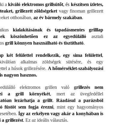
 ki a
kiváló elektromos grillsütőt
, és
készítsen ízletes,
steaket, grillezett zöldségeket
vagy finoman grillezett
eket otthonában,
az év bármely szakában
.
mikus
kialakításának és tapadásmentes grilllap
tének köszönhetően ez az egyedülálló
asztali
mos
grill könnyen használható és tisztítható
.
ap két felülettel rendelkezik, egy sima felülettel
,
iválóan alkalmas zöldségek sütésére, és egy
lettel a húsok grillezésére.
A hőmérséklet-szabályozási
is nagyon hasznos.
dülálló elektromos grillen való
g
rillezés nem
ezi a grill környékét
,
mert az üvegfedéllel
atóan lezárhatja a grillt
.
Ráadásul a parázsból
ó füstöt sem fogja érezni
, mint egy hagyományos
 esetében.
Így az erkélyen vagy akár a konyhában is
 a grillezést
.
Ez az ideális választás.