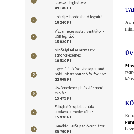
fűtéssel - léghűtővel
49 180 Ft
TA
Erőteljes hordozható léghűtő
16 240 Ft
Az e
mini
Vízpermetes asztali ventilátor -
USB léghűtő
15 920 Ft
Minőségi teljes arcmaszk
ÜV
sznorkelezéshez
10 530 Ft
Most
Egyedülálló foci visszapattanó
fedh
háló - visszapattanó fal focihoz
kény
22 665 Ft
Úszómedence ph és klór mérő
eszköz
15 475 Ft
KÖ
Felfújható röplabdaháló
labdával a medencéhez
Enne
15 920 Ft
könn
Rendkívül erős padlóventilátor
bevo
35 700 Ft