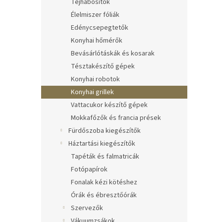
Tejhabosítók
Élelmiszer fóliák
Edénycsepegtetők
Konyhai hőmérők
Bevásárlótáskák és kosarak
Tésztakészítő gépek
Konyhai robotok
Konyhai grillek
Vattacukor készítő gépek
Mokkafőzők és francia prések
Fürdőszoba kiegészítők
Háztartási kiegészítők
Tapéták és falmatricák
Fotópapírok
Fonalak kézi kötéshez
Órák és ébresztőórák
Szervezők
Vákuumzsákok