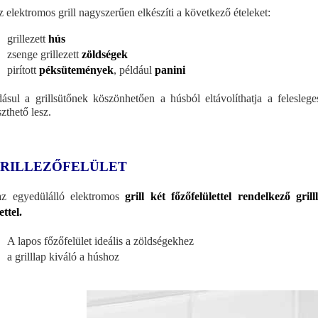
z elektromos grill nagyszerűen elkészíti a következő ételeket:
grillezett
hús
zsenge grillezett
zöldségek
pirított
péksütemények
, például
panini
ásul a grillsütőnek köszönhetően a húsból eltávolíthatja a felesleg
zthető lesz.
GRILLEZŐFELÜLET
z egyedülálló elektromos
grill két főzőfelülettel rendelkező gri
ettel.
A lapos főzőfelület ideális a zöldségekhez
a grilllap kiváló a húshoz