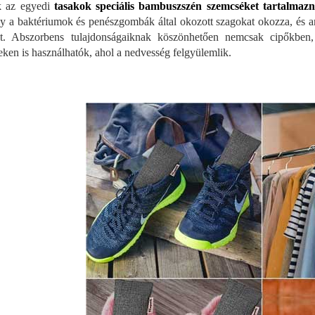
k az egyedi
tasakok speciális bambuszszén szemcséket tartalmazna
y a baktériumok és penészgombák által okozott szagokat okozza, és am
nt. Abszorbens tulajdonságaiknak köszönhetően nemcsak cipőkbe
eken is használhatók, ahol a nedvesség felgyülemlik.