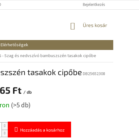
KOZTATÓ
SZÁLLÍTÁSI ÉS FIZETÉSI MÓDOK
Bejelentkezés
REKLAMÁCIÓK ÉS VISSZAKÜ
KOSÁR
Üres kosár
Elérhetőségek
- Szag és nedvszívó bambuszszén tasakok cipőbe
szszén tasakok cipőbe
DB25652308
965 Ft
/ db
:
áron
(>5 db)
Hozzáadás a kosárhoz