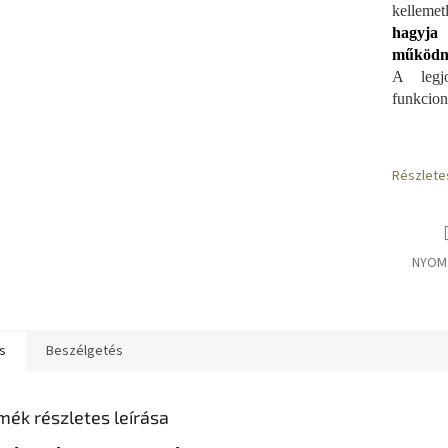
kelleme
E
hagyja 
működni
A legj
S
funkciona
Részlete
NYOM
s
Beszélgetés
mék részletes leírása