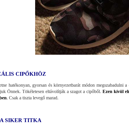
EÁLIS CIPŐKHÖZ
etne hatékonyan, gyorsan és környezetbarát módon megszabadulni a c
ljuk Önnek. Tökéletesen eltávolítják a szagot a cipőből.
Ezen kívül el
őben
.
Csak a tiszta levegő marad.
 A SIKER TITKA