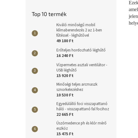
Eze
amel
Top 10 termék
jele
hely
Kiváló minőségű mobil
klímaberendezés 2 az 1-ben
fűtéssel - léghűtővel
49 180 Ft
Erőteljes hordozható léghűtő
16 240 Ft
Vízpermetes asztali ventilátor -
USB léghűtő
15 920 Ft
Minőségi teljes arcmaszk
sznorkelezéshez
10 530 Ft
Egyedülálló foci visszapattanó
háló - visszapattanó fal focihoz
22 665 Ft
Úszómedence ph és klór mérő
eszköz
15 475 Ft