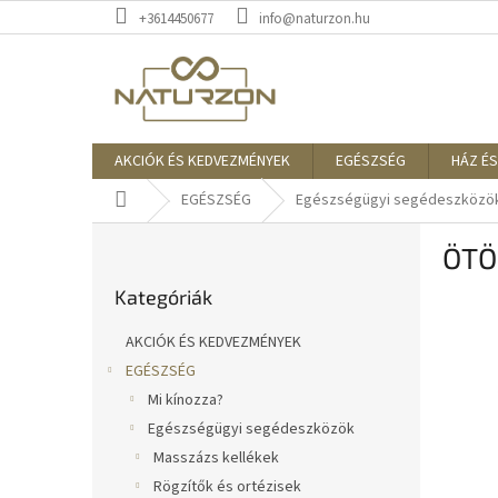
Ugrás
+3614450677
info@naturzon.hu
a
fő
tartalomhoz
AKCIÓK ÉS KEDVEZMÉNYEK
EGÉSZSÉG
HÁZ ÉS
Kezdőlap
EGÉSZSÉG
Egészségügyi segédeszközö
O
ÖTÖ
l
Kategóriák
d
Kategóriák
átugrása
a
l
AKCIÓK ÉS KEDVEZMÉNYEK
s
EGÉSZSÉG
ó
Mi kínozza?
p
a
Egészségügyi segédeszközök
n
Masszázs kellékek
e
Rögzítők és ortézisek