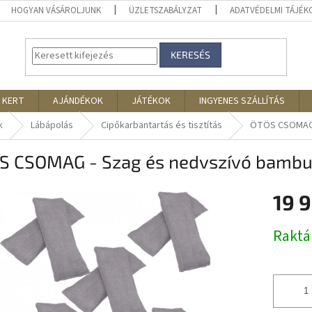
HOGYAN VÁSÁROLJUNK
ÜZLETSZABÁLYZAT
ADATVÉDELMI TÁJÉ
KERESÉS
 KERT
AJÁNDÉKOK
JÁTÉKOK
INGYENES SZÁLLÍTÁS
k
Lábápolás
Cipőkarbantartás és tisztítás
ÖTÖS CSOMAG 
S CSOMAG - Szag és nedvszívó bambu
19 
Egységár
Rakt