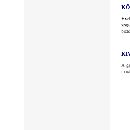
KÖ
Ezek
szag
bizt
KI
A gy
maxi