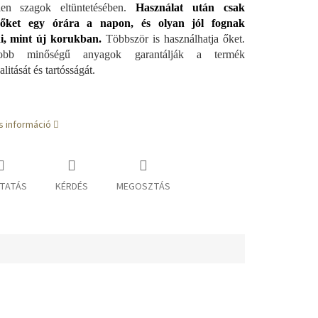
tlen szagok eltüntetésében.
Használat után csak
őket egy órára a napon, és olyan jól fognak
, mint új korukban.
Többször is használhatja őket.
obb minőségű anyagok garantálják a termék
litását és tartósságát.
s információ
TATÁS
KÉRDÉS
MEGOSZTÁS