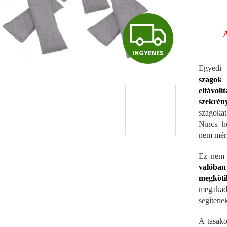
I
INGYENES
N
Egyedi 
szagok 
eltávolí
G
szekrén
szagokat
Nincs h
Y
nem mér
Ez nem 
E
valóba
megköti
megakadá
N
segítene
A tasak