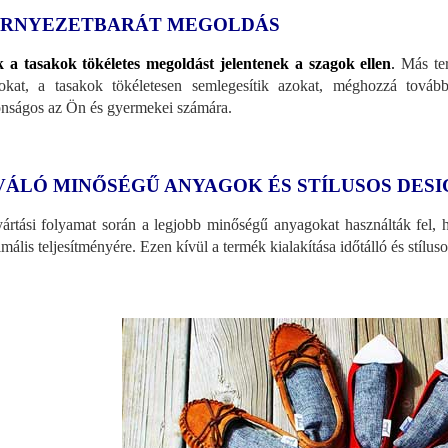
RNYEZETBARÁT MEGOLDÁS
 a tasakok tökéletes megoldást jelentenek a szagok ellen
.
Más ter
okat, a tasakok tökéletesen semlegesítik azokat, méghozzá továb
onságos az Ön és gyermekei számára.
VÁLÓ MINŐSÉGŰ ANYAGOK ÉS STÍLUSOS DESI
ártási folyamat során a legjobb minőségű anyagokat használták fel, h
mális teljesítményére. Ezen kívül a termék kialakítása időtálló és stíluso