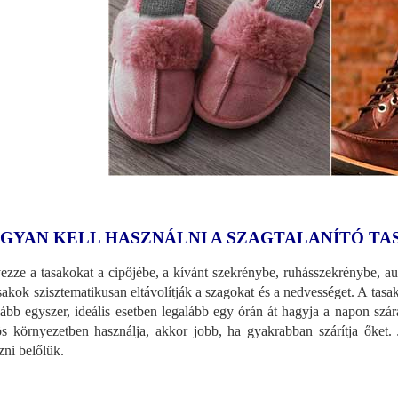
GYAN KELL HASZNÁLNI A SZAGTALANÍTÓ T
ezze a tasakokat a cipőjébe, a kívánt szekrénybe, ruhásszekrénybe, a
sakok szisztematikusan eltávolítják a szagokat és a nedvességet. A tasa
lább egyszer, ideális esetben legalább egy órán át hagyja a napon sz
s környezetben használja, akkor jobb, ha gyakrabban szárítja őket. 
zni belőlük.