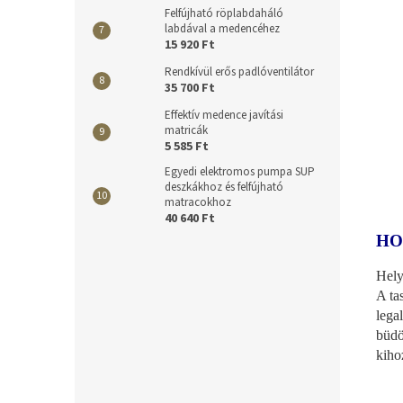
Felfújható röplabdaháló
labdával a medencéhez
15 920 Ft
Rendkívül erős padlóventilátor
35 700 Ft
Effektív medence javítási
matricák
5 585 Ft
Egyedi elektromos pumpa SUP
deszkákhoz és felfújható
matracokhoz
40 640 Ft
HO
Hely
A ta
lega
büdö
kiho