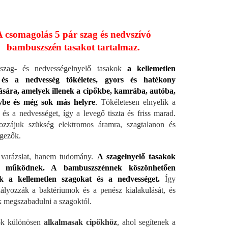
A csomagolás 5 pár szag és nedvszívó
bambuszszén tasakot tartalmaz.
szag- és nedvességelnyelő tasakok
a kellemetlen
és a nedvesség tökéletes, gyors és hatékony
tására, amelyek illenek a cipőkbe, kamrába, autóba,
ybe és még sok más helyre
.
Tökéletesen elnyelik a
 és a nedvességet, így a levegő tiszta és friss marad.
ozzájuk szükség elektromos áramra, szagtalanon és
gezők.
varázslat, hanem tudomány.
A szagelnyelő tasakok
n működnek. A bambuszszénnek köszönhetően
k a kellemetlen szagokat és a nedvességet.
Így
lyozzák a baktériumok és a penész kialakulását, és
k megszabadulni a szagoktól.
ok különösen
alkalmasak cipőkhöz
, ahol segítenek a