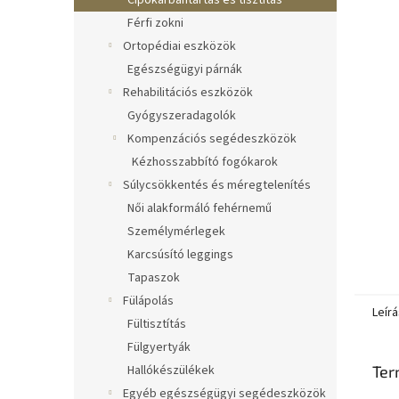
Cipőkarbantartás és tisztítás
Férfi zokni
Ortopédiai eszközök
Egészségügyi párnák
Rehabilitációs eszközök
Gyógyszeradagolók
Kompenzációs segédeszközök
Kézhosszabbító fogókarok
Súlycsökkentés és méregtelenítés
Női alakformáló fehérnemű
Személymérlegek
Karcsúsító leggings
Tapaszok
Fülápolás
Leírá
Fültisztítás
Fülgyertyák
Hallókészülékek
Ter
Egyéb egészségügyi segédeszközök