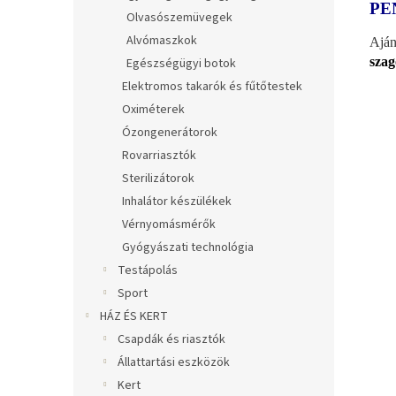
PE
Olvasószemüvegek
Alvómaszkok
Aján
szag
Egészségügyi botok
Elektromos takarók és fűtőtestek
Oximéterek
Ózongenerátorok
Rovarriasztók
Sterilizátorok
Inhalátor készülékek
Vérnyomásmérők
Gyógyászati technológia
Testápolás
Sport
HÁZ ÉS KERT
Csapdák és riasztók
Állattartási eszközök
Kert