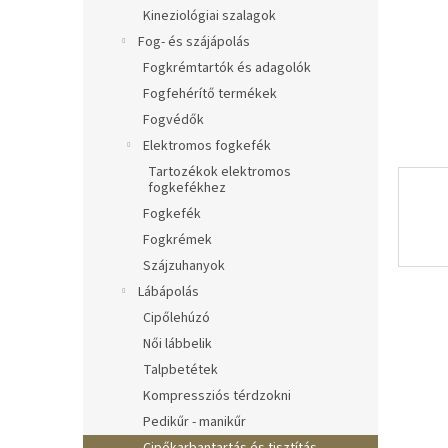
l
Kineziológiai szalagok
Fog- és szájápolás
Fogkrémtartók és adagolók
Fogfehérítő termékek
Fogvédők
Elektromos fogkefék
Tartozékok elektromos
fogkefékhez
Fogkefék
Fogkrémek
Szájzuhanyok
Lábápolás
Cipőlehúzó
Női lábbelik
Talpbetétek
Kompressziós térdzokni
Pedikűr - manikűr