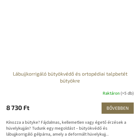
Lábujjkorrigáló bütyökvédő és ortopédiai talpbetét
bütyökre
Raktáron
(>5 db)
8 730 Ft
BŐVEBBEN
Kínozza a bütyke? Fájdalmas, kellemetlen vagy égető érzések a
hüvelykujján? Tudunk egy megoldást – bütyökvédő és
lábujjkorrigáló gélpárna, amely a deformált hüvelykujj...