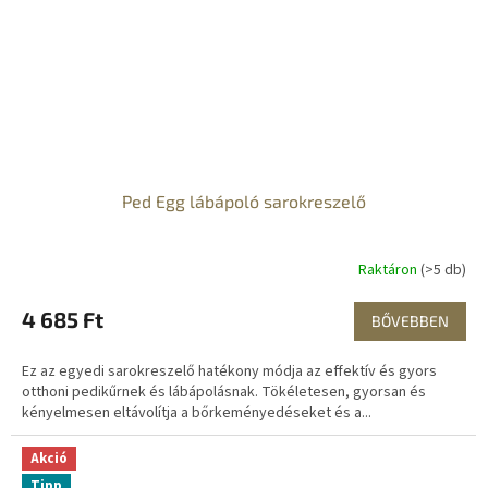
Ped Egg lábápoló sarokreszelő
Raktáron
(>5 db)
4 685 Ft
BŐVEBBEN
Ez az egyedi sarokreszelő hatékony módja az effektív és gyors
otthoni pedikűrnek és lábápolásnak. Tökéletesen, gyorsan és
kényelmesen eltávolítja a bőrkeményedéseket és a...
Akció
Tipp