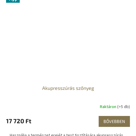
Akupresszúrás szőnyeg
Raktáron
(>5 db)
17 720 Ft
BŐVEBBEN
Használja a természet erejét a test tisztítására akupresszúrás