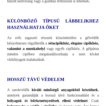
túlzott nedvesség vagy a gombás fertőzések is lehetnek.
KÜLÖNBÖZŐ T
ÍPUSÚ LÁBBELIKHEZ
HASZNÁLHATJA ŐKET
Az erős ragaszt
ó résznek köszönhetően a gélvédők
kényelmesen rögzíthetők a
sétacipőkhöz, elegáns cipőkhöz,
valamint a munkahelyi
vagy egyéb cipőkhöz. A gélpárna
minden cipőben megakadályozhatja a nem kívánt
vízhólyagok kialakulását.
HOSSZÚ TÁVÚ VÉDELEM
A sarokvédők
kiv
áló minőségű anyagokból készülnek
,
amelyek garantálják a hosszú távú funkcionalitást és a
hólyagok és bőrkeményedések elleni védelmet
. Csak