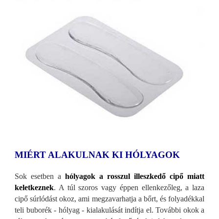
MIÉRT ALAKULNAK KI HÓLYAGOK
Sok esetben a
hólyagok a rosszul illeszkedő cipő miatt
keletkeznek
. A t
úl szoros vagy éppen ellenkezőleg, a laza
cipő súrlódást okoz, ami megzavarhatja a bőrt, és folyadékkal
teli buborék - hólyag - kialakulását indítja el. További okok a