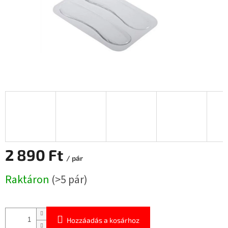
2 890 Ft
/ pár
Egységár:
Raktáron
(>5 pár)
Hozzáadás a kosárhoz