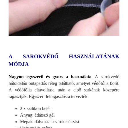
A SAROKVÉDŐ HASZN
ÁLATÁNAK
MÓDJA
Nagyon egyszerű
és gyors a használata
. A sarokvédő
hátoldalán öntapadós réteg található, amelyet védőfólia borít.
A védőfólia eltávolítása után a cipő sarkának közepére
ragasztják. Egyszeri felragasztásra tervezték.
2 x szilikon betét
Anyag: átlátszó gél
Megakadályozza a sarokcsúszást