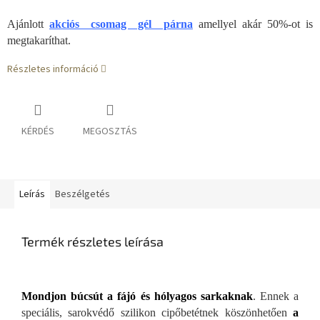
Ajánlott
akciós csomag gél párna
amellyel akár 50%-ot is
megtakaríthat.
Részletes információ
KÉRDÉS
MEGOSZTÁS
Leírás
Beszélgetés
Termék részletes leírása
Mondjon búcsút a fájó és hólyagos sarkaknak
. Ennek a
speciális, sarokvédő szilikon cipőbet
étnek köszönhetően
a