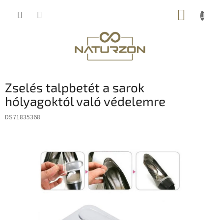
Ugrás
KOSÁR
a
fő
tartalomhoz
Zselés talpbetét a sarok
hólyagoktól való védelemre
DS71835368