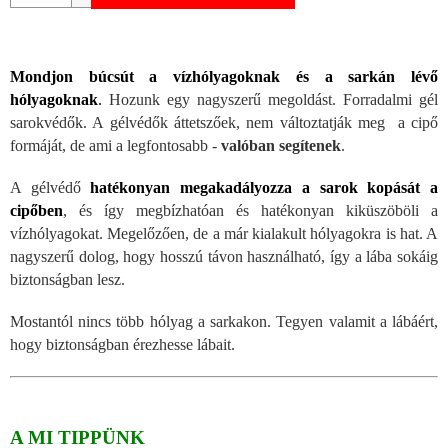
Mondjon búcsút a vízhólyagoknak és a sarkán lévő
h
ólyagoknak
.
Hozunk egy nagyszerű megoldást. Forradalmi gél
sarokvédők. A gélvédők áttetszőek, nem változtatják meg a cipő
formáját, de ami a legfontosabb -
valóban segítenek
.
A gélvédő
hat
ékonyan megakadályozza a sarok kopását a
cipőben
, és így megbízhatóan és hatékonyan kiküszöböli a
vízhólyagokat. Megelőzően, de a már kialakult hólyagokra is hat. A
nagyszerű dolog, hogy hosszú távon használható, így a lába sokáig
biztonságban lesz.
Mostantól nincs több hólyag a sarkakon. Tegyen valamit a lábáért,
hogy biztonságban érezhesse lábait.
A MI TIPPÜNK