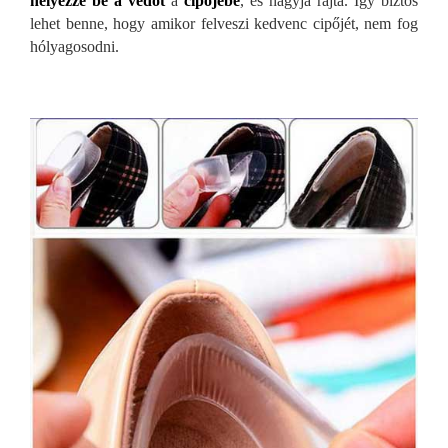
helyezze be a védőt
a
cipőjébe
, és hagyja rajta. Így biztos
lehet benne, hogy amikor felveszi kedvenc cipőjét, nem fog
hólyagosodni.