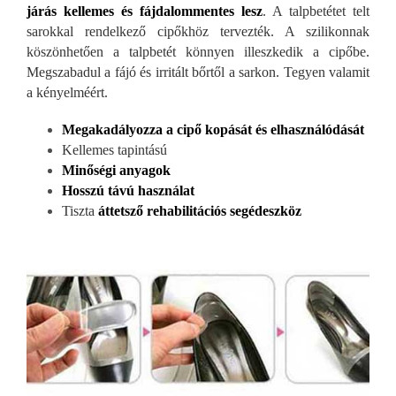
járás kellemes és fájdalommentes lesz
. A talpbetétet telt
sarokkal rendelkező cipőkhöz tervezték. A szilikonnak
köszönhetően a talpbetét könnyen illeszkedik a cipőbe.
Megszabadul a fájó és irritált bőrtől a sarkon. Tegyen valamit
a kényelméért.
Megakadályozza a cipő kop
ását és elhasználódását
Kellemes tapintású
Minős
égi anyagok
Hosszú távú használat
Tiszta
áttetsző rehabilit
ációs segédeszköz