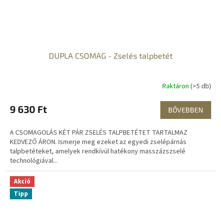
DUPLA CSOMAG - Zselés talpbetét
Raktáron
(>5 db)
9 630 Ft
BŐVEBBEN
A CSOMAGOLÁS KÉT PÁR ZSELÉS TALPBETÉTET TARTALMAZ
KEDVEZŐ ÁRON. Ismerje meg ezeket az egyedi zselépárnás
talpbetéteket, amelyek rendkívül hatékony masszázszselé
technológiával...
Akció
Tipp