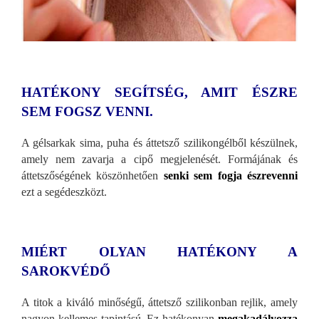
HATÉKONY SEGÍTSÉG, AMIT ÉSZRE
SEM FOGSZ VENNI.
A gélsarkak sima, puha és áttetsző szilikong
élből készülnek,
amely nem zavarja a cipő megjelenését. Formájának és
áttetszőségének köszönhetően
senki sem fogja észrevenni
ezt a segédeszközt.
MIÉRT OLYAN HATÉKONY A
SAROKVÉDŐ
A titok a kiváló minős
égű, áttetsző szilikonban rejlik, amely
nagyon kellemes tapintású. Ez hatékonyan
megakadályozza