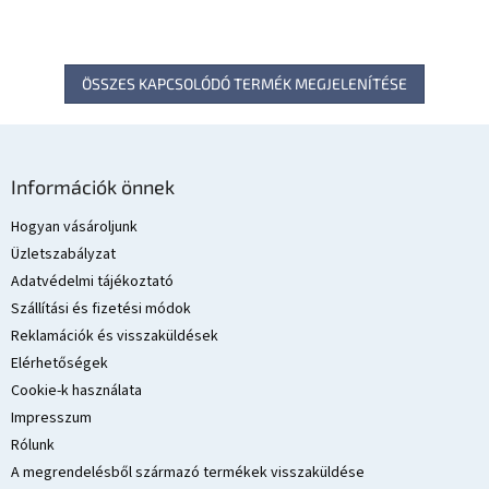
ÖSSZES KAPCSOLÓDÓ TERMÉK MEGJELENÍTÉSE
L
á
Információk önnek
b
l
Hogyan vásároljunk
é
Üzletszabályzat
c
Adatvédelmi tájékoztató
Szállítási és fizetési módok
Reklamációk és visszaküldések
Elérhetőségek
Cookie-k használata
Impresszum
Rólunk
A megrendelésből származó termékek visszaküldése