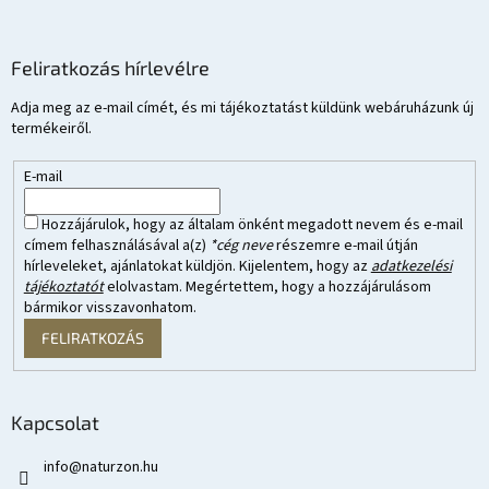
Feliratkozás hírlevélre
Adja meg az e-mail címét, és mi tájékoztatást küldünk webáruházunk új
termékeiről.
E-mail
Hozzájárulok, hogy az általam önként megadott nevem és e-mail
címem felhasználásával a(z)
*cég neve
részemre e-mail útján
hírleveleket, ajánlatokat küldjön. Kijelentem, hogy az
adatkezelési
tájékoztatót
elolvastam. Megértettem, hogy a hozzájárulásom
bármikor visszavonhatom.
FELIRATKOZÁS
Kapcsolat
info
@
naturzon.hu