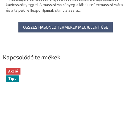
kavicsszőnyeggel. A masszázsszőnyeg a lábak reflexmasszázsára
és a talpak reflexpontjainak stimulálására...
ÖSSZES HASONLÓ TERMÉKEK MEGJELENÍTÉSE
Kapcsolódó termékek
Akció
Tipp