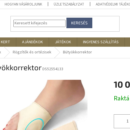
HOGYAN VÁSÁROLJUNK
ÜZLETSZABÁLYZAT
ADATVÉDELMI TÁJÉ
KERESÉS
 KERT
AJÁNDÉKOK
JÁTÉKOK
INGYENES SZÁLLÍTÁS
k
Rögzítők és ortézisek
Bütyökkorrektor
yökkorrektor
DS52554133
10 
Egységár
Rakt