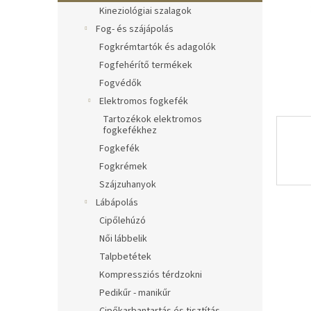
l
Kineziológiai szalagok
Fog- és szájápolás
Fogkrémtartók és adagolók
Fogfehérítő termékek
Fogvédők
Elektromos fogkefék
Tartozékok elektromos
fogkefékhez
Fogkefék
Fogkrémek
Szájzuhanyok
Lábápolás
Cipőlehúzó
Női lábbelik
Talpbetétek
Kompressziós térdzokni
Pedikűr - manikűr