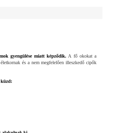
zmok gyengülése miatt képződik.
A fő okokat a
 életkornak és a nem megfelelően illeszkedő cipők
 küzd:
k alakulnak ki