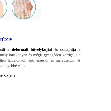
TÉZIS
síti a deformált hüvelykujjat és csillapítja a
 amely hatékonyan és mégis gyengéden korrigálja a
len fájdalomtól, égő érzéstől és merevségtől. A
e könnyebbé válik.
ux Valgus