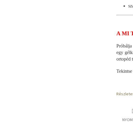
sz
A MI 
Próbálja
egy gélk
ortopéd 
Tekintse
Részlete
NYOM