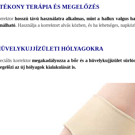
TÉKONY TERÁPIA ÉS MEGELŐZÉS
rrektor
hosszú távú használatra alkalmas, mint a hallux valgus ha
nálható
.
Használja a korrektort alvás közben, és ha lehetséges, napköz
HÜVELYKUJJÍZÜLETI HÓLYAGOKRA
eciális korrektor
megakadályozza a bőr és a hüvelykujjízület sürlód
egelőzi az új hólyagok kialakulását is.