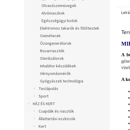
Olvasószemüvegek
Leírá
Alvómaszkok
Egészségügyi botok
Elektromos takarók és fűtőtestek
Ter
Oximéterek
Ózongenerátorok
MI
Rovarriasztók
A bü
Sterilizátorok
géne
Inhalátor készülékek
vise
Vérnyomásmérők
A ko
Gyógyászati technológia
Testápolás
Sport
HÁZ ÉS KERT
Csapdák és riasztók
Állattartási eszközök
Kert