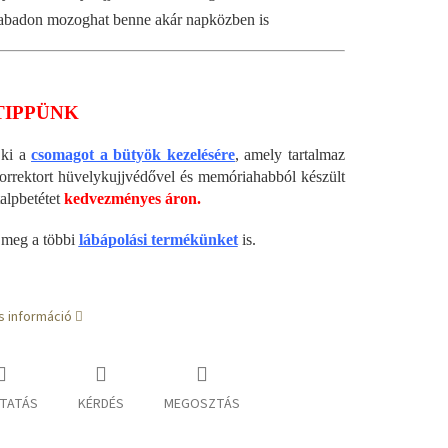
abadon mozoghat benne akár napközben is
TIPPÜNK
 ki a
csomagot a bütyök kezelésére
, amely tartalmaz
orrektort hüvelykujjvédővel és memóriahabból készült
talpbetétet
kedvezményes áron.
 meg a többi
lábápolási termékünket
is.
s információ
TATÁS
KÉRDÉS
MEGOSZTÁS