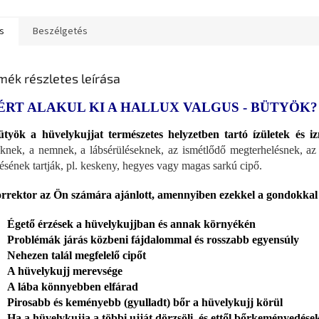
s
Beszélgetés
mék részletes leírása
ÉRT ALAKUL KI A HALLUX VALGUS - BÜTYÖK?
työk a hüvelykujjat természetes helyzetben tartó ízületek és i
knek, a nemnek, a lábsérüléseknek, az ismétlődő megterhelésnek, az
lésének tartják, pl. keskeny, hegyes vagy magas sarkú cipő.
rrektor az Ön számára ajánlott, amennyiben ezekkel a gondokkal
Égető érzések a hüvelykujjban és annak környékén
Problémák járás közbeni fájdalommal és rosszabb egyensúly
Nehezen talál megfelelő cipőt
A hüvelykujj merevsége
A lába könnyebben elfárad
Pirosabb és keményebb (gyulladt) bőr a hüvelykujj körül
Ha a hüvelykujja a többi ujját dörzsöli, és ettől bőrkeményedése