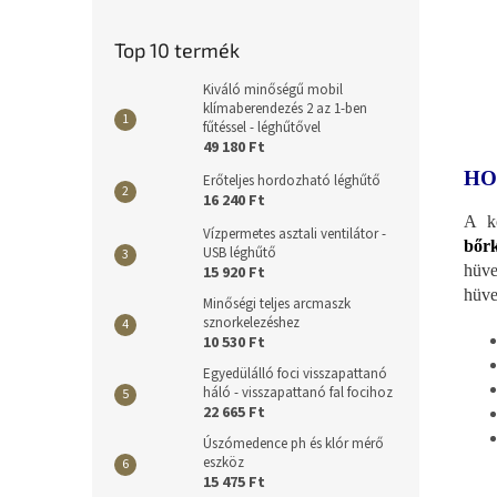
Top 10 termék
Kiváló minőségű mobil
klímaberendezés 2 az 1-ben
fűtéssel - léghűtővel
49 180 Ft
HO
Erőteljes hordozható léghűtő
16 240 Ft
A ko
Vízpermetes asztali ventilátor -
bőrk
USB léghűtő
hüve
15 920 Ft
hüve
Minőségi teljes arcmaszk
sznorkelezéshez
10 530 Ft
Egyedülálló foci visszapattanó
háló - visszapattanó fal focihoz
22 665 Ft
Úszómedence ph és klór mérő
eszköz
15 475 Ft