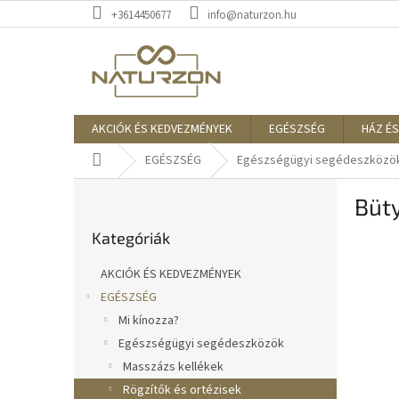
Ugrás
+3614450677
info@naturzon.hu
a
fő
tartalomhoz
AKCIÓK ÉS KEDVEZMÉNYEK
EGÉSZSÉG
HÁZ ÉS
Kezdőlap
EGÉSZSÉG
Egészségügyi segédeszközö
O
Büt
l
Kategóriák
d
Kategóriák
átugrása
a
l
AKCIÓK ÉS KEDVEZMÉNYEK
s
EGÉSZSÉG
ó
Mi kínozza?
p
a
Egészségügyi segédeszközök
n
Masszázs kellékek
e
Rögzítők és ortézisek