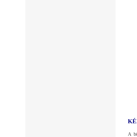
KÉ
A b