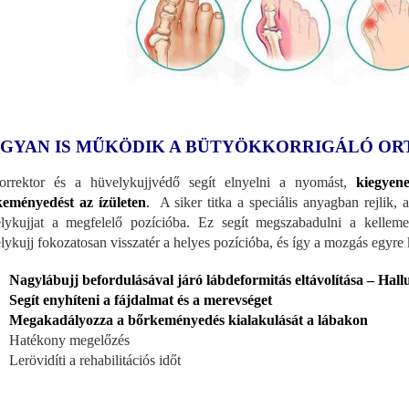
GYAN IS MŰKÖDIK A BÜTYÖKKORRIGÁLÓ OR
rrektor és a hüvelykujjvédő segít elnyelni a nyomást,
kiegyene
eményedést az ízületen
.
A siker titka a speciális anyagban rejlik,
lykujjat a megfelelő pozícióba. Ez segít megszabadulni a kellemet
lykujj fokozatosan visszatér a helyes pozícióba, és így a mozgás egyr
Nagylábujj befordulásával járó lábdeformitás eltávolítása – Hall
Segít enyhíteni a fájdalmat és a merevséget
Megakadályozza a bőrkeményedés kialakulását a lábakon
Hatékony megelőzés
Lerövidíti a rehabilitációs időt