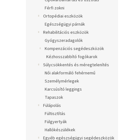
Cipőkarbantartás és tisztítás
Férfi zokni
Ortopédiai eszközök
Egészségügyi párnák
Rehabilitációs eszközök
Gyógyszeradagolók
Kompenzációs segédeszközök
Kézhosszabbító fogókarok
Súlycsökkentés és méregtelenítés
Női alakformáló fehérnemű
Személymérlegek
Karcsúsító leggings
Tapaszok
Fülápolás
Fültisztítás
Fülgyertyák
Hallókészülékek
Egyéb egészségügyi segédeszközök