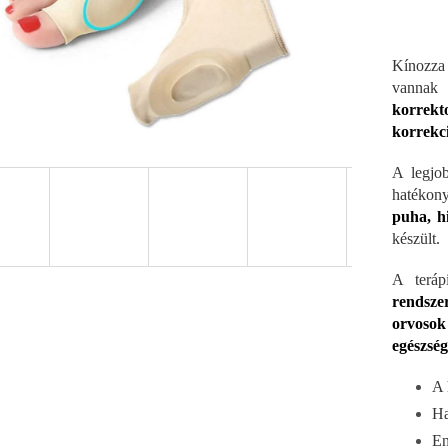
Kínozza
vannak
korrek
korrekci
A legjo
hatékony
puha, h
készült.
A teráp
rendsze
orvosok
egészség
A 
Ha
En