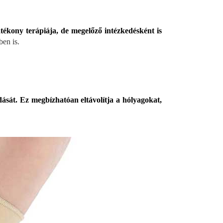
tékony terápiája, de megelőző intézkedésként is
ben is.
ását. Ez megbízhatóan eltávolítja a hólyagokat,