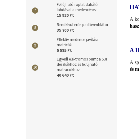
Felfújható röplabdaháló
HA
labdával a medencéhez
15 920 Ft
A ko
Rendkívül erős padlóventilátor
hasz
35 700 Ft
Effektív medence javítási
matricák
A 
5 585 Ft
Egyedi elektromos pumpa SUP
A sp
deszkákhoz és felfújható
és m
matracokhoz
40 640 Ft