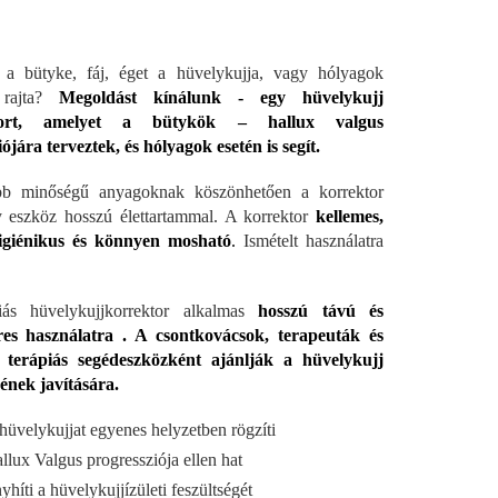
 a bütyke, fáj, éget a hüvelykujja, vagy hólyagok
 rajta?
Megoldást kínálunk - egy hüvelykujj
tort, amelyet a bütykök – hallux valgus
ójára terveztek, és hólyagok esetén is segít.
bb minőségű anyagoknak köszönhetően a korrektor
 eszköz hosszú élettartammal. A korrektor
kellemes,
igiénikus és könnyen mosható
.
Ismételt használatra
iás hüvelykujjkorrektor alkalmas
hosszú távú és
res használatra . A csontkovácsok, terapeuták és
 terápiás segédeszközként ajánlják a hüvelykujj
ének javítására.
hüvelykujjat egyenes helyzetben rögzíti
llux Valgus progressziója ellen hat
yhíti a hüvelykujjízületi feszültségét