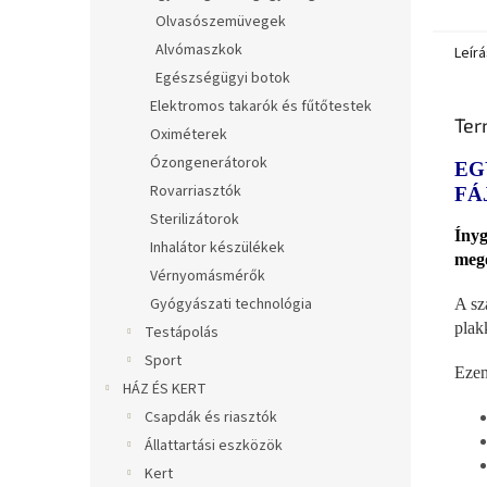
Olvasószemüvegek
Alvómaszkok
Leírá
Egészségügyi botok
Elektromos takarók és fűtőtestek
Ter
Oximéterek
Ózongenerátorok
EG
Rovarriasztók
FÁ
Sterilizátorok
Ínyg
Inhalátor készülékek
mego
Vérnyomásmérők
Gyógyászati technológia
A sz
plak
Testápolás
Sport
Ezen
HÁZ ÉS KERT
Csapdák és riasztók
Állattartási eszközök
Kert