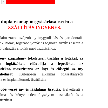
 dupla csomag megvásárlása esetén a
SZÁLLÍTÁS INGYENES.
almaztatott szájzuhany ínygyulladás és parodontális
k, hidak, fogszabályozók és fogközti tisztítás esetén a
 választás a fogak napi tisztításához.
ny szájzuhany tökéletesen tisztítja a fogakat, az
a fogközöket, eltávolítja a lepedéket, az
adékot, masszírozza az ínyt és elősegíti az íny
lódását.
Különösen alkalmas fogszabályzók
ára és implantátumok tisztítására.
bbé vérző íny és fájdalmas tisztítás.
Helyettesíti a
almas és kényelmetlen fogselyem használatát és a
isztítást.