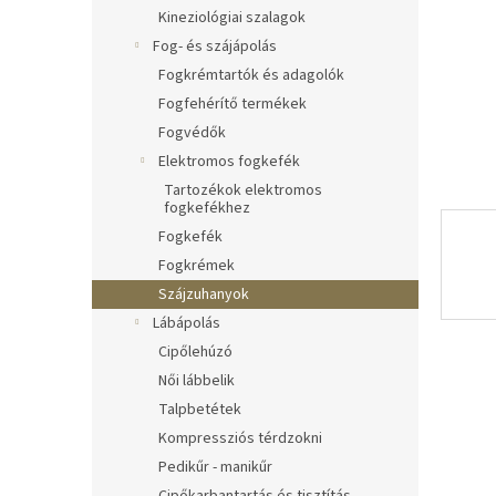
l
Kineziológiai szalagok
Fog- és szájápolás
Fogkrémtartók és adagolók
Fogfehérítő termékek
Fogvédők
Elektromos fogkefék
Tartozékok elektromos
fogkefékhez
Fogkefék
Fogkrémek
Szájzuhanyok
Lábápolás
Cipőlehúzó
Női lábbelik
Talpbetétek
Kompressziós térdzokni
Pedikűr - manikűr