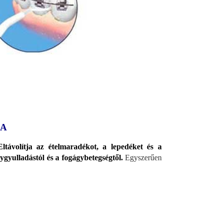
SA
Eltávolítja az ételmaradékot, a lepedéket és a
ygyulladástól és a fogágybetegségtől.
Egyszerűen