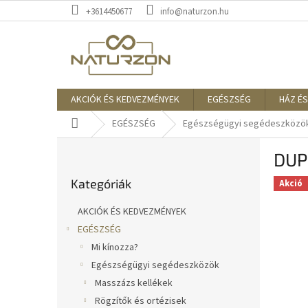
Ugrás
+3614450677
info@naturzon.hu
a
fő
tartalomhoz
AKCIÓK ÉS KEDVEZMÉNYEK
EGÉSZSÉG
HÁZ ÉS
Kezdőlap
EGÉSZSÉG
Egészségügyi segédeszközö
O
DUP
l
Kategóriák
d
Kategóriák
átugrása
Akció
a
l
AKCIÓK ÉS KEDVEZMÉNYEK
s
EGÉSZSÉG
ó
Mi kínozza?
p
a
Egészségügyi segédeszközök
n
Masszázs kellékek
e
Rögzítők és ortézisek