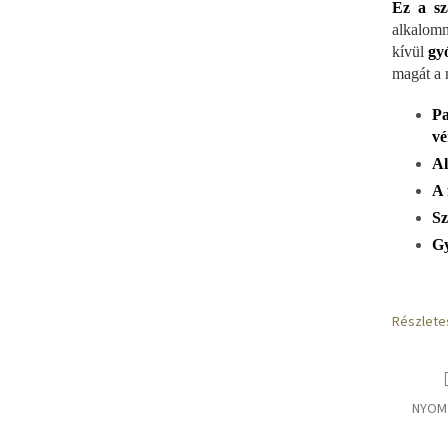
Ez a sz
alkalomm
E
kívül
gy
magát a 
S
Pa
vé
Al
A 
Sz
Gy
Részlete
NYOM