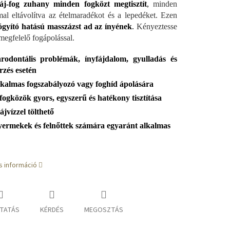
áj-fog zuhany minden fogközt megtisztít
,
minden
al eltávolítva az ételmaradékot és a lepedéket. Ezen
ógyító hatású masszázst ad az ínyének
.
Kényeztesse
megfelelő fogápolással.
rodontális problémák, ínyfájdalom, gyulladás és
rzés esetén
kalmas fogszabályozó vagy foghíd ápolására
fogközök gyors, egyszerű és hatékony tisztítása
ájvízzel tölthető
ermekek és felnőttek számára egyaránt alkalmas
s információ
TATÁS
KÉRDÉS
MEGOSZTÁS