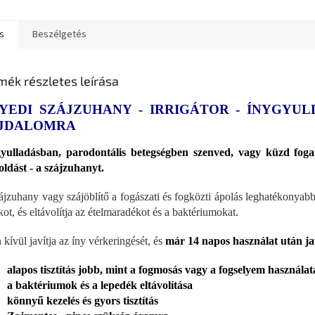
s
Beszélgetés
mék részletes leírása
YEDI SZÁJZUHANY - IRRIGÁTOR - ÍNYGYUL
JDALOMRA
yulladásban, parodontális betegségben szenved, vagy küzd fogai
ldást - a szájzuhanyt.
ájzuhany vagy szájöblítő a fogászati és fogközti ápolás leghatékonyabb
kot, és eltávolítja az ételmaradékot és a baktériumokat.
 kívül javítja az íny vérkeringését, és
már 14 napos használat után jav
alapos tisztítás jobb, mint a fogmosás vagy a fogselyem használat
a baktériumok és a lepedék eltávolítása
könnyű kezelés és gyors tisztítás