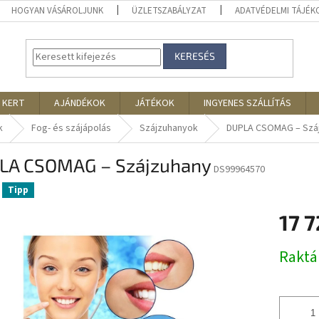
HOGYAN VÁSÁROLJUNK
ÜZLETSZABÁLYZAT
ADATVÉDELMI TÁJÉ
KERESÉS
 KERT
AJÁNDÉKOK
JÁTÉKOK
INGYENES SZÁLLÍTÁS
k
Fog- és szájápolás
Szájzuhanyok
DUPLA CSOMAG – Szá
LA CSOMAG – Szájzuhany
DS99964570
Tipp
17 
Egységár
Rakt