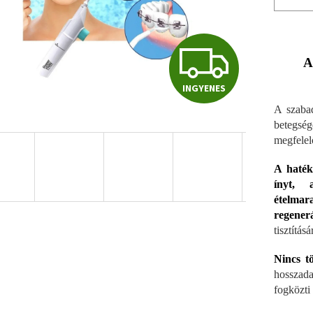
I
A
INGYENES
N
A szabad
betegsége
megfelelő
G
A hatéko
ínyt, 
Y
ételmar
regenerá
tisztítás
E
Nincs tö
hosszad
N
fogközti t