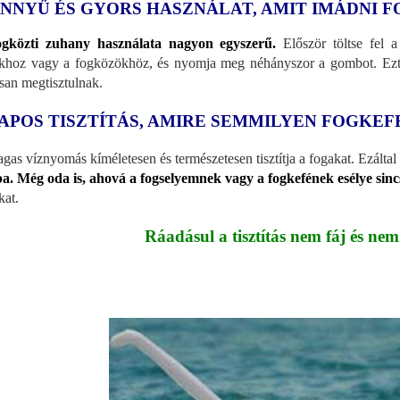
NNYŰ ÉS GYORS HASZNÁLAT, AMIT IMÁDNI F
ogközti zuhany használata nagyon egyszerű.
Először töltse fel a
khoz vagy a fogközökhöz, és nyomja meg néhányszor a gombot. Ezt b
san megtisztulnak.
APOS TISZTÍTÁS, AMIRE SEMMILYEN FOGKE
gas víznyomás kíméletesen és természetesen tisztítja a fogakat. Ezált
a. Még oda is, ahová a fogselyemnek vagy a fogkefének esélye sincs
kat.
Ráadásul a tisztítás nem fáj és nem