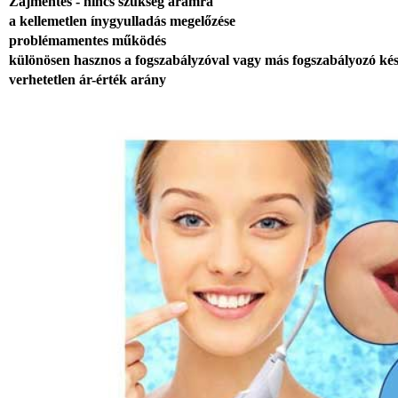
Zajmentes - nincs szükség áramra
a kellemetlen ínygyulladás megelőzése
problémamentes működés
különösen hasznos a fogszabályzóval vagy más fogszabályozó ké
verhetetlen ár-érték arány