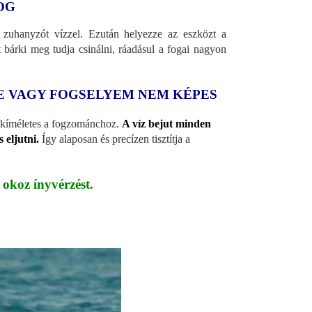
OG
 zuhanyzót vízzel. Ezután helyezze az eszközt a
árki meg tudja csinálni, ráadásul a fogai nagyon
FE VAGY FOGSELYEM NEM KÉPES
al kíméletes a fogzománchoz.
A víz bejut minden
 eljutni.
Így alaposan és precízen tisztítja a
 okoz ínyvérzést.