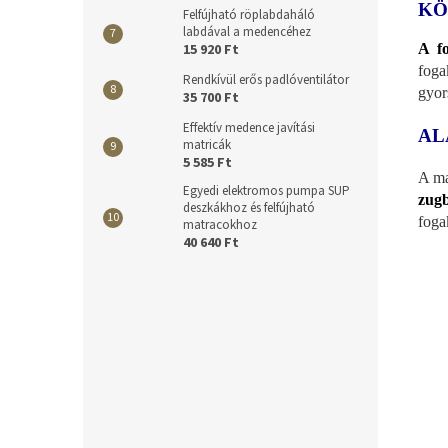
KÖ
Felfújható röplabdaháló
labdával a medencéhez
A f
15 920 Ft
foga
Rendkívül erős padlóventilátor
gyor
35 700 Ft
Effektív medence javítási
AL
matricák
5 585 Ft
A ma
Egyedi elektromos pumpa SUP
zugb
deszkákhoz és felfújható
foga
matracokhoz
40 640 Ft