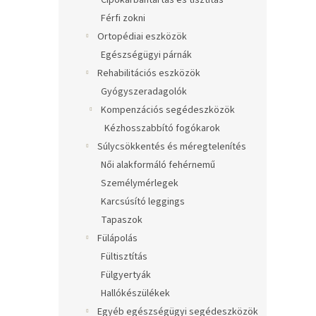
Cipőkarbantartás és tisztítás
Férfi zokni
Ortopédiai eszközök
Egészségügyi párnák
Rehabilitációs eszközök
Gyógyszeradagolók
Kompenzációs segédeszközök
Kézhosszabbító fogókarok
Súlycsökkentés és méregtelenítés
Női alakformáló fehérnemű
Személymérlegek
Karcsúsító leggings
Tapaszok
Fülápolás
Fültisztítás
Fülgyertyák
Hallókészülékek
Egyéb egészségügyi segédeszközök