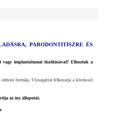
LADÁSRA, PARODONTITISZRE ÉS
 vagy implantátumai tisztításával? Elhoztuk a
 otthoni formája. Vízsugárral felkavarja a kórokozó
ítja az íny állapotát.
a