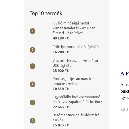
Top 10 termék
Kiváló minőségű mobil
klímaberendezés 2 az 1-ben
fűtéssel - léghűtővel
49 180 Ft
Erőteljes hordozható léghűtő
16 240 Ft
Vízpermetes asztali ventilátor -
USB léghűtő
15 920 Ft
A 
Minőségi teljes arcmaszk
sznorkelezéshez
A na
10 530 Ft
bakt
Egyedülálló foci visszapattanó
így 
háló - visszapattanó fal focihoz
22 665 Ft
Ez a
Úszómedence ph és klór mérő
eszköz
15 475 Ft