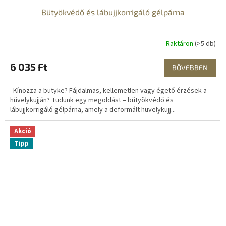
Bütyökvédő és lábujjkorrigáló gélpárna
Raktáron
(>5 db)
6 035 Ft
BŐVEBBEN
Kínozza a bütyke? Fájdalmas, kellemetlen vagy égető érzések a
hüvelykujján? Tudunk egy megoldást – bütyökvédő és
lábujjkorrigáló gélpárna, amely a deformált hüvelykujj...
Akció
Tipp