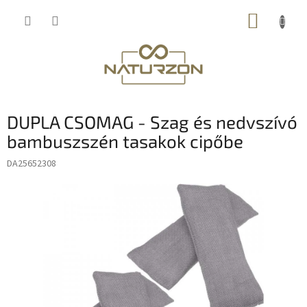
Ugrás
KOSÁR
a
fő
tartalomhoz
DUPLA CSOMAG - Szag és nedvszívó
bambuszszén tasakok cipőbe
DA25652308