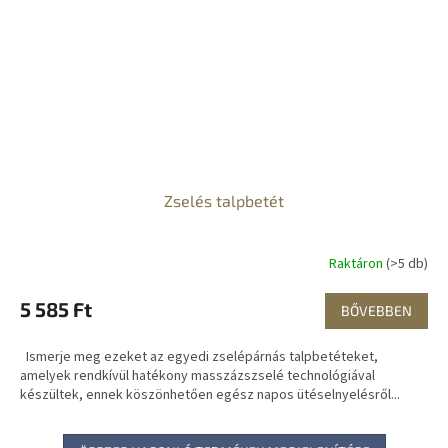
Zselés talpbetét
Raktáron
(>5 db)
5 585 Ft
BŐVEBBEN
Ismerje meg ezeket az egyedi zselépárnás talpbetéteket,
amelyek rendkívül hatékony masszázszselé technológiával
készültek, ennek köszönhetően egész napos ütéselnyelésről...