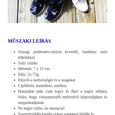
MŰSZAKI LEÍRÁS
Anyag: poliészter-vászon keverék, bambusz szén
töltelékkel
Szín: szürke
Méretek: 7 x 15 cm
Súly: 2x 75g
Elnyeli a nedvességet és a szagokat
Cipőkhöz, kamrához, autóhoz
Használat után csak tegye ki őket a napra néhány
órára, hogy visszanyerjék nedvszívó képességüket és
megszáradjanak
Ne tegye vízbe, ne mossa ki!
Szennyeződés esetén száraz ronggyal törölje le.