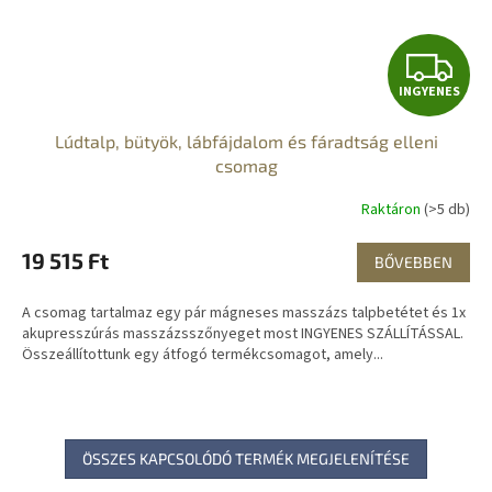
I
INGYENES
N
Lúdtalp, bütyök, lábfájdalom és fáradtság elleni
G
csomag
Y
Raktáron
(>5 db)
E
19 515 Ft
BŐVEBBEN
N
A csomag tartalmaz egy pár mágneses masszázs talpbetétet és 1x
E
akupresszúrás masszázsszőnyeget most INGYENES SZÁLLÍTÁSSAL.
Összeállítottunk egy átfogó termékcsomagot, amely...
S
ÖSSZES KAPCSOLÓDÓ TERMÉK MEGJELENÍTÉSE