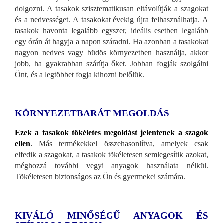
dolgozni. A tasakok szisztematikusan eltávolítják a szagokat
és a nedvességet. A tasakokat évekig újra felhasználhatja. A
tasakok havonta legalább egyszer, ideális esetben legalább
egy órán át hagyja a napon száradni. Ha azonban a tasakokat
nagyon nedves vagy büdös környezetben használja, akkor
jobb, ha gyakrabban szárítja őket. Jobban fogják szolgálni
Önt, és a legtöbbet fogja kihozni belőlük.
KÖRNYEZETBARÁT MEGOLDÁS
Ezek a tasakok tökéletes megoldást jelentenek a szagok
ellen
.
Más termékekkel összehasonlítva, amelyek csak
elfedik a szagokat, a tasakok tökéletesen semlegesítik azokat,
méghozzá további vegyi anyagok használata nélkül.
Tökéletesen biztonságos az Ön és gyermekei számára.
KIVÁLÓ MINŐSÉGŰ ANYAGOK ÉS