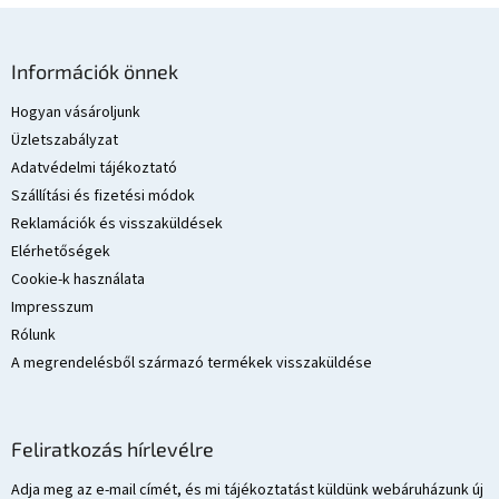
L
á
Információk önnek
b
l
Hogyan vásároljunk
é
Üzletszabályzat
c
Adatvédelmi tájékoztató
Szállítási és fizetési módok
Reklamációk és visszaküldések
Elérhetőségek
Cookie-k használata
Impresszum
Rólunk
A megrendelésből származó termékek visszaküldése
Feliratkozás hírlevélre
Adja meg az e-mail címét, és mi tájékoztatást küldünk webáruházunk új