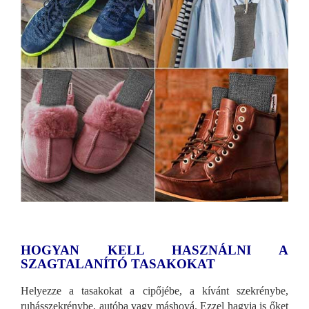
HOGYAN KELL HASZNÁLNI A
SZAGTALANÍTÓ TASAKOKAT
Helyezze a tasakokat a cipőjébe, a kívánt szekrénybe,
ruhásszekrénybe, autóba vagy máshová. Ezzel hagyja is őket