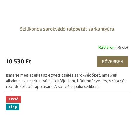
Szilikonos sarokvédő talpbetét sarkantyúra
Raktáron
(>5 db)
10 530 Ft
BŐVEBBEN
Ismerje meg ezeket az egyedi zselés sarokvédőket, amelyek
alkalmasak a sarkantyú, sarokfájdalom, bőrkeményedés, száraz és
repedezett bőr ápolására. A speciális puha szilikon...
Akció
Tipp