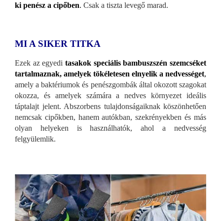
ki penész a cipőben
.
Csak a tiszta levegő marad.
MI A SIKER TITKA
Ezek az egyedi
tasakok speciális bambuszszén szemcséket
tartalmaznak, amelyek tökéletesen elnyelik a nedvességet
,
amely a baktériumok és penészgombák által okozott szagokat
okozza, és amelyek számára a nedves környezet ideális
táptalajt jelent. Abszorbens tulajdonságaiknak köszönhetően
nemcsak cipőkben, hanem autókban, szekrényekben és más
olyan helyeken is használhatók, ahol a nedvesség
felgyülemlik.