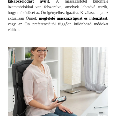
kikapcsolódást nyújt.
A masszázsfotel különféle
üzemmódokkal van felszerelve, amelyek lehetővé teszik,
hogy működését az Ön igényeihez igazítsa. Kiválaszthatja az
aktuálisan Önnek
megfelelő masszázstípust és intenzitást
,
vagy az Ön preferenciáitól függően különböző módokat
válthat.