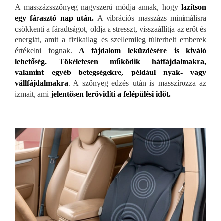
A masszázsszőnyeg nagyszerű módja annak, hogy
lazítson
egy fárasztó nap után.
A vibrációs masszázs minimálisra
csökkenti a fáradtságot, oldja a stresszt, visszaállítja az erőt és
energiát, amit a fizikailag és szellemileg túlterhelt emberek
értékelni fognak.
A fájdalom leküzdésére is kiváló
lehetőség. Tökéletesen működik hátfájdalmakra,
valamint egyéb betegségekre, például nyak- vagy
vállfájdalmakra
. A szőnyeg edzés után is masszírozza az
izmait, ami
j
el
entősen lerövidíti a felépülési időt.