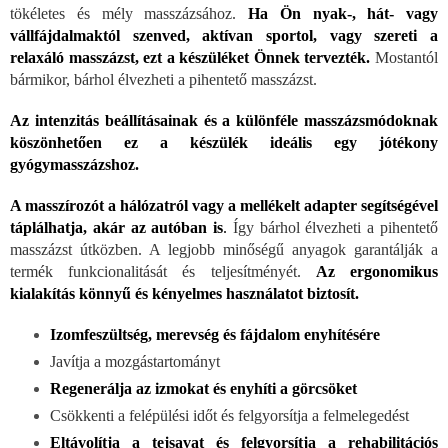
tökéletes és mély masszázsához.
H
a Ön nyak-, hát- vagy
vállfájdalmaktól szenved, aktívan sportol, vagy szereti a
relaxáló masszázst, ezt a készüléket Önnek tervezték.
Mostantól
bármikor, bárhol élvezheti a pihentető masszázst.
Az intenzitás beállításainak és a különféle masszázsmódoknak
köszönhetően ez a készülék ideális egy jótékony
gyógymasszázshoz.
A masszírozót a hálózatról vagy a mellékelt adapter segítségével
táplálhatja, akár az autóban is
.
Így bárhol élvezheti a pihentető
masszázst útközben. A legjobb minőségű anyagok garantálják a
termék funkcionalitását és teljesítményét.
Az ergonomikus
kialakítás könnyű és kényelmes használatot biztosít.
Izomfeszültség, merevség és fájdalom enyhítésére
Javítja a mozgástartományt
Regenerálja az izmokat és enyhíti a görcsöket
Csökkenti a felépülési időt és felgyorsítja a
felmelegedést
Eltávolítja a tejsavat és felgyorsítja a rehabilitációs