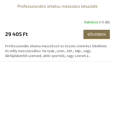
Professzionális shiatsu masszázs készülék
Raktáron
(>5 db)
29 405 Ft
BŐVEBBEN
Professzionális shiatsu masszírozó az összes izomrész tökéletes
és mély masszázsához. Ha nyak-, izom-, hát-, talp-, vagy
lábfájdalomtól szenved, aktív sportoló, vagy szereti a...