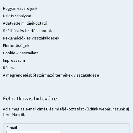
b
l
Hogyan vásároljunk
é
Üzletszabályzat
c
Adatvédelmi tájékoztató
Szállítási és fizetési módok
Reklamációk és visszaküldések
Elérhetőségek
Cookie-k használata
Impresszum
Rólunk
A megrendelésből származó termékek visszaküldése
Feliratkozás hírlevélre
Adja meg az e-mail címét, és mi tájékoztatást küldünk webáruházunk új
termékeiről.
E-mail