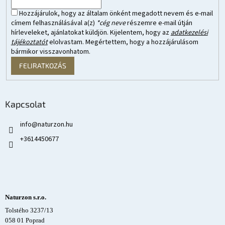
Hozzájárulok, hogy az általam önként megadott nevem és e-mail
címem felhasználásával a(z)
*cég neve
részemre e-mail útján
hírleveleket, ajánlatokat küldjön. Kijelentem, hogy az
adatkezelési
tájékoztatót
elolvastam. Megértettem, hogy a hozzájárulásom
bármikor visszavonhatom.
FELIRATKOZÁS
Kapcsolat
info
@
naturzon.hu
+3614450677
Naturzon s.r.o.
Tolstého 3237/13
058 01 Poprad