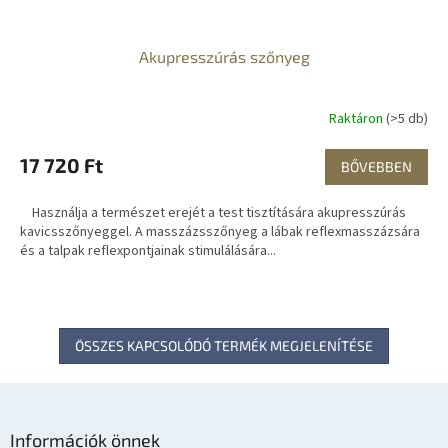
Akupresszúrás szőnyeg
Raktáron
(>5 db)
17 720 Ft
BŐVEBBEN
Használja a természet erejét a test tisztítására akupresszúrás
kavicsszőnyeggel. A masszázsszőnyeg a lábak reflexmasszázsára
és a talpak reflexpontjainak stimulálására...
ÖSSZES KAPCSOLÓDÓ TERMÉK MEGJELENÍTÉSE
L
á
Információk önnek