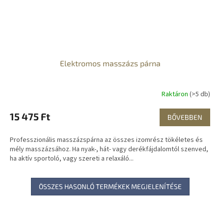
Elektromos masszázs párna
Raktáron
(>5 db)
15 475 Ft
BŐVEBBEN
Professzionális masszázspárna az összes izomrész tökéletes és
mély masszázsához. Ha nyak-, hát- vagy derékfájdalomtól szenved,
ha aktív sportoló, vagy szereti a relaxáló...
ÖSSZES HASONLÓ TERMÉKEK MEGJELENÍTÉSE