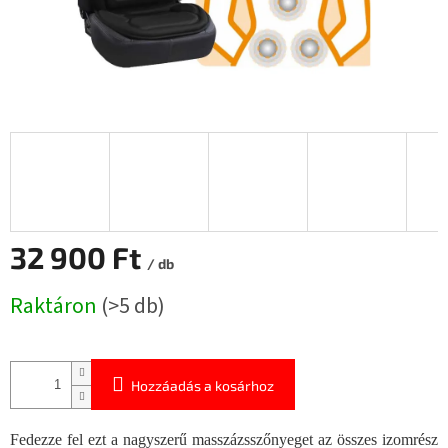
32 900 Ft
/ db
Egységár:
Raktáron
(>5 db)
Hozzáadás a kosárhoz
Fedezze fel ezt a nagyszerű masszázsszőnyeget az összes izomrész