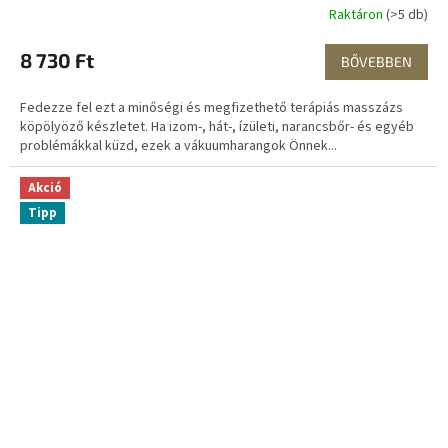
Raktáron
(>5 db)
8 730 Ft
BŐVEBBEN
Fedezze fel ezt a minőségi és megfizethető terápiás masszázs
köpölyöző készletet. Ha izom-, hát-, ízületi, narancsbőr- és egyéb
problémákkal küzd, ezek a vákuumharangok Önnek...
Akció
Tipp