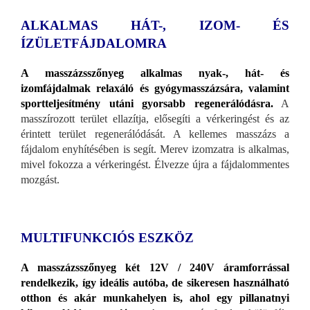
ALKALMAS HÁT-, IZOM- ÉS
ÍZÜLETFÁJDALOMRA
A masszázsszőnyeg alkalmas nyak-, hát- és
izomfájdalmak relaxáló és gyógymasszázsára, valamint
sportteljesítmény utáni gyorsabb regenerálódásra.
A
masszírozott terület ellazítja, elősegíti a vérkeringést és az
érintett terület regenerálódását. A kellemes masszázs a
fájdalom enyhítésében is segít. Merev izomzatra is alkalmas,
mivel fokozza a vérkeringést. Élvezze újra a fájdalommentes
mozgást.
MULTIFUNKCIÓS ESZKÖZ
A masszázsszőnyeg két 12V / 240V áramforrással
rendelkezik, így ideális autóba, de sikeresen használható
otthon és akár munkahelyen is, ahol egy pillanatnyi