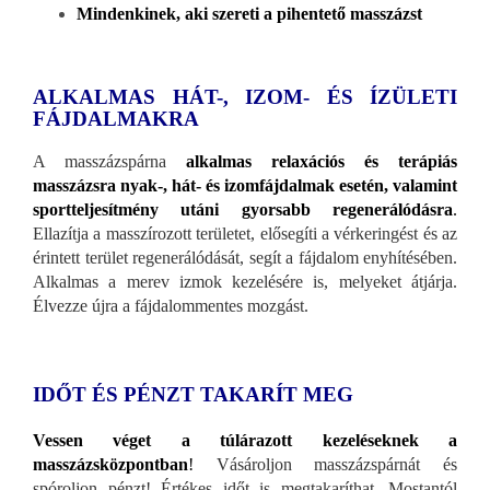
Mindenkinek, aki szereti a pihentető masszázst
ALKALMAS HÁT-, IZOM- ÉS ÍZÜLETI
FÁJDALMAKRA
A masszázspárna
alkalmas relaxációs és terápiás
masszázsra nyak-, hát- és izomfájdalmak esetén, valamint
sportteljesítmény utáni gyorsabb regenerálódásra
.
Ellazítja a masszírozott területet, elősegíti a vérkeringést és az
érintett terület regenerálódását, segít a fájdalom enyhítésében.
Alkalmas a merev izmok kezelésére is, melyeket átjárja.
Élvezze újra a fájdalommentes mozgást.
IDŐT ÉS PÉNZT TAKARÍT MEG
Vessen véget a túlárazott kezeléseknek a
masszázsközpontban
!
Vásároljon masszázspárnát és
spóroljon pénzt! Értékes időt is megtakaríthat. Mostantól