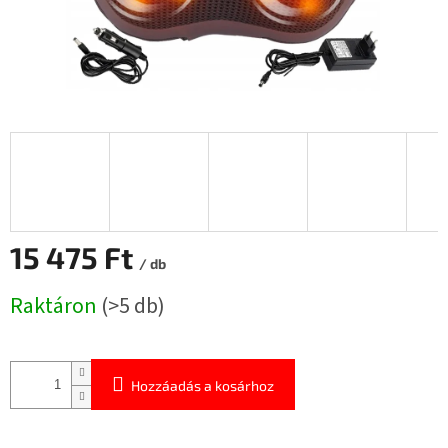
15 475 Ft
/ db
Egységár:
Raktáron
(>5 db)
Hozzáadás a kosárhoz