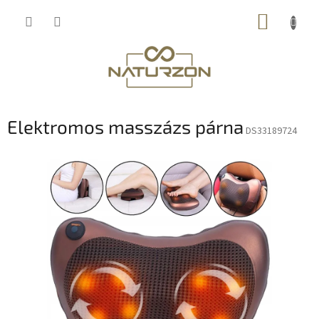
Ugrás
KOSÁR
a
fő
tartalomhoz
Elektromos masszázs párna
DS33189724