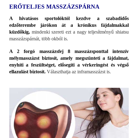
ERŐTELJES MASSZÁZSPÁRNA
A hivatásos sportolóktól kezdve a szabadidős
edzőterembe járókon át a krónikus fájdalmakkal
küzdőkig,
mindenki szereti ezt a nagy teljesítményű shiatsu
masszázspárnát, több okból is.
A 2 forgó masszázsfej 8 masszázsponttal intenzív
mélymasszázst biztosít, amely megszünteti a fájdalmat,
enyhíti a feszültséget, elősegíti a vérkeringést és végső
ellazulást biztosít.
Választhatja az inframasszázst is.