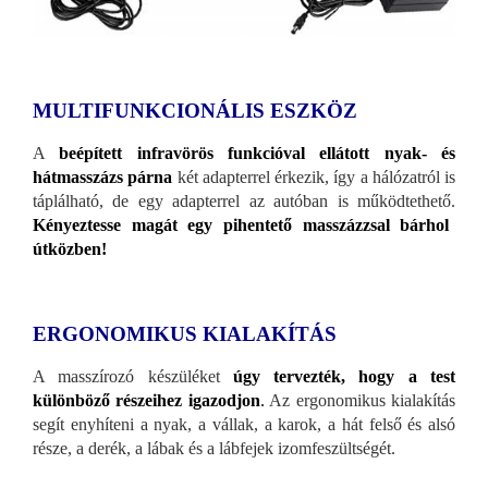
MULTIFUNKCIONÁLIS ESZKÖZ
A
beépített infravörös funkcióval ellátott nyak- és
hátmasszázs párna
két adapterrel érkezik, így a hálózatról is
táplálható, de egy adapterrel az autóban is működtethető.
Kényeztesse magát egy pihentető masszázzsal bárhol
útközben!
ERGONOMIKUS KIALAKÍTÁS
A masszírozó készüléket
úgy tervezték, hogy a test
különböző részeihez igazodjon
.
Az ergonomikus kialakítás
segít enyhíteni a nyak, a vállak, a karok, a hát felső és alsó
része, a derék, a lábak és a lábfejek izomfeszültségét.