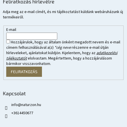
Feliratkozás hírlevélre
Adja meg az e-mail címét, és mi tájékoztatást küldünk webáruházunk új
termékeiről.
E-mail
Hozzájárulok, hogy az általam önként megadott nevem és e-mail
címem felhasználásával a(z)
*cég neve
részemre e-mail útján
hírleveleket, ajánlatokat küldjön. Kijelentem, hogy az
adatkezelési
tájékoztatót
elolvastam. Megértettem, hogy a hozzájárulásom
bármikor visszavonhatom.
FELIRATKOZÁS
Kapcsolat
info
@
naturzon.hu
+3614450677