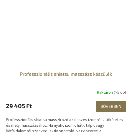
Professzionális shiatsu masszázs készülék
Raktáron
(>5 db)
29 405 Ft
BŐVEBBEN
Professzionális shiatsu masszírozó az összes izomrész tökéletes
és mély masszázsához. Ha nyak-, izom-, hát-, talp-, vagy
lábfájdalomtól szenved, aktív sportoló, vagy szereti a...