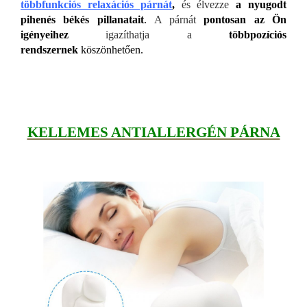
többfunkciós relaxációs párnát
,
és élvezze
a nyugodt
pihenés békés pillanatait
.
A párnát
pontosan az Ön
igényeihez
igazíthatja a
többpozíciós
rendszernek
köszönhetően.
KELLEMES ANTIALLERGÉN PÁRNA