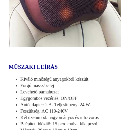
MŰSZAKI LEÍRÁS
Kiváló minőségű anyagokból készült
Forgó masszázsfej
Levehető párnahuzat
Egygombos vezérlés: ON/OFF
Autóadapter: 2 A. Teljesítmény: 24 W.
Feszültség: AC 110-240V
Két üzemmód: hagyományos és infravörös
Beépített időzítő: 15 perc múlva kikapcsol