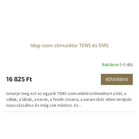
Ideg-izom stimulátor TENS és EMS
Raktáron
(>5 db)
16 825 Ft
BŐVEBBEN
Ismerje meg ezt az egyedi TENS izom-elektrostimulátort a hát, a
vállak, a lábak, a karok, a fenék izmaira, a narancsbőr elleni terápiás
masszázsához és még sok máshoz. Az...