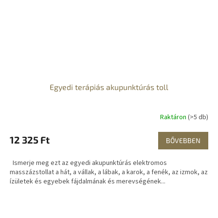
Egyedi terápiás akupunktúrás toll
Raktáron
(>5 db)
12 325 Ft
BŐVEBBEN
Ismerje meg ezt az egyedi akupunktúrás elektromos
masszázstollat ​​a hát, a vállak, a lábak, a karok, a fenék, az izmok, az
ízületek és egyebek fájdalmának és merevségének...