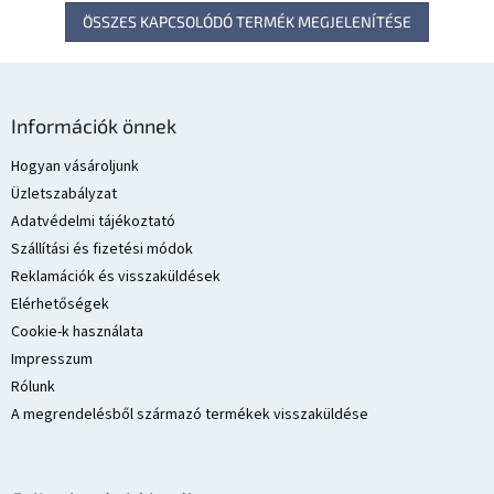
ÖSSZES KAPCSOLÓDÓ TERMÉK MEGJELENÍTÉSE
L
á
Információk önnek
b
l
Hogyan vásároljunk
é
Üzletszabályzat
c
Adatvédelmi tájékoztató
Szállítási és fizetési módok
Reklamációk és visszaküldések
Elérhetőségek
Cookie-k használata
Impresszum
Rólunk
A megrendelésből származó termékek visszaküldése