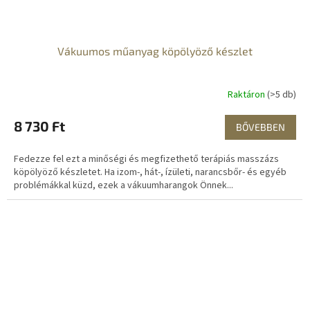
Vákuumos műanyag köpölyöző készlet
Raktáron
(>5 db)
8 730 Ft
BŐVEBBEN
Fedezze fel ezt a minőségi és megfizethető terápiás masszázs
köpölyöző készletet. Ha izom-, hát-, ízületi, narancsbőr- és egyéb
problémákkal küzd, ezek a vákuumharangok Önnek...