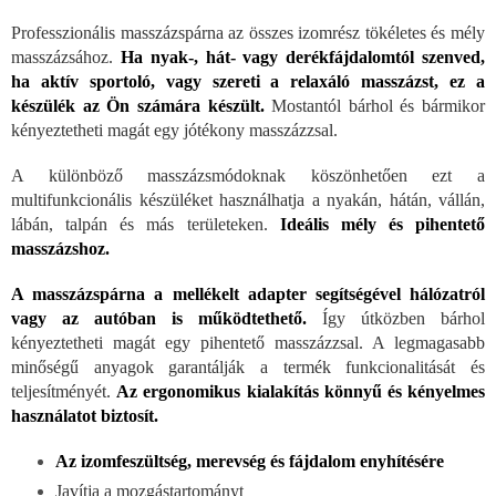
Professzionális masszázspárna az összes izomrész tökéletes és mély
masszázsához.
Ha nyak-, hát- vagy derékfájdalomtól szenved,
ha aktív sportoló, vagy szereti a relaxáló masszázst, ez a
készülék az Ön számára készült.
Mostantól bárhol és bármikor
kényeztetheti magát egy jótékony masszázzsal.
A különböző masszázsmódoknak köszönhetően ezt a
multifunkcionális készüléket használhatja a nyakán, hátán, vállán,
lábán, talpán és más területeken.
Ideális mély és pihentető
masszázshoz.
A masszázspárna a mellékelt adapter segítségével hálózatról
vagy az autóban is működtethető.
Így útközben bárhol
kényeztetheti magát egy pihentető masszázzsal. A legmagasabb
minőségű anyagok garantálják a termék funkcionalitását és
teljesítményét.
Az ergonomikus kialakítás könnyű és kényelmes
használatot biztosít.
Az izomfeszültség, merevség és fájdalom enyhítésére
Javítja a mozgástartományt