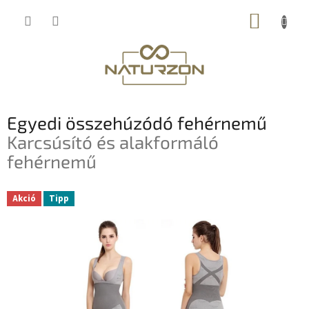
Ugrás
KOSÁR
a
fő
tartalomhoz
Egyedi összehúzódó fehérnemű
Karcsúsító és alakformáló
fehérnemű
Akció
Tipp