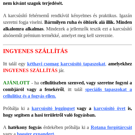
nem kívánt szagok terjedését.
A karcsúsító fehérnemű rendkívül kényelmes és praktikus. Igazán
szeretni fogja viselni.
Bármilyen ruha és öltözék alá illik. Minden
alkalomra alkalmas
.
Mindezek a jellemzők teszik ezt a karcsúsító
alsóneműt prémium termékké, amelyet meg kell szereznie.
INGYENES SZÁLLÍTÁS
Itt talál egy
kéthavi csomag karcsúsító tapaszokat
,
amelyekhez
INGYENES SZÁLLÍTÁS
jár.
AJÁNLOTT
- ha
c
ellulitiszben szenved, vagy szeretne fogyni a
combjáról vagy a fenekéről
, itt talál
speciális tapaszokat a
cellulitisz és a fogyás ellen.
Próbálja ki a
karcsúsító leggingset
vagy
a
karcsúsító övet
is,
hogy segítsen a hasi területről való fogyásban.
A
hatékony fogyás
érdekében próbálja ki a
Rotana forgótárcsát
vagy a
booster expandert.