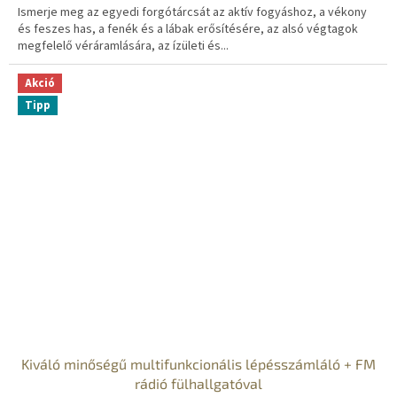
Ismerje meg az egyedi forgótárcsát az aktív fogyáshoz, a vékony
és feszes has, a fenék és a lábak erősítésére, az alsó végtagok
megfelelő véráramlására, az ízületi és...
Akció
Tipp
Kiváló minőségű multifunkcionális lépésszámláló + FM
rádió fülhallgatóval