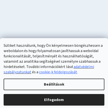
Sütiket használunk, hogy Ön kényelmesen böngészhessen a
weboldalon és hogy folyamatosan javíthassuk a weboldal
funkcionalitását, teljesítményét és használhatóságát,
valamint az analitika segítségével személyre szabhassuk a
hirdetéseket. További információkért lásd
adatvédelmi
szabályzatunkat
és a
cookie-k feldolgozását
.
Shoptet készítette
Beállítások
Copyright 2026
Naturzon
. Minden jog fenntartva.
Elfogadom