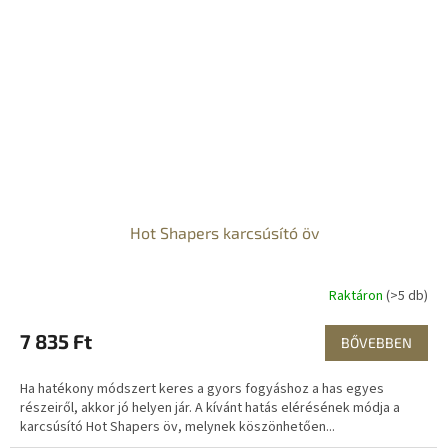
Hot Shapers karcsúsító öv
Raktáron
(>5 db)
7 835 Ft
BŐVEBBEN
Ha hatékony módszert keres a gyors fogyáshoz a has egyes
részeiről, akkor jó helyen jár. A kívánt hatás elérésének módja a
karcsúsító Hot Shapers öv, melynek köszönhetően...