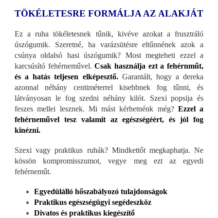
TÖKÉLETESRE FORMÁLJA AZ ALAKJÁT
Ez a ruha tökéletesnek tűnik, kivéve azokat a frusztráló
úszógumik. Szeretné, ha varázsütésre eltűnnének azok a
csúnya oldalsó hasi úszógumik? Most megteheti ezzel a
karcsúsító fehérneművel.
Csak használja ezt a fehérnműt,
és a hatás teljesen elképesztő.
Garantált, hogy a dereka
azonnal néhány centiméterrel kisebbnek fog tűnni, és
látványosan le fog szedni néhány kilót. Szexi popsija és
feszes mellei lesznek. Mi mást kérhetnénk még?
Ezzel a
fehérneművel tesz valamit az egészségéért, és jól fog
kinézni.
Szexi vagy praktikus ruhák? Mindkettőt megkaphatja. Ne
kössön kompromisszumot, vegye meg ezt az egyedi
fehérneműt.
Egyedülálló hőszabályozó tulajdonságok
Praktikus egészségügyi segédeszköz
Divatos és praktikus kiegészítő