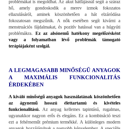
problémákat is megoldhat. Az akut hátfájásnál segít a száraz
hő, amely gondoskodik a merev izmok fokozatos
ellazulásáról, aminek köszönhetően a hát elzáródása
fokozatosan megszűnik. A nők esetében segít kivárni a
menstruációs fájdalmakat, és pozitív hatással van a húgyúti
problémákra.
Ez az alsónemű hatékony megelőzésként
vagy a folyamatban lévő problémák támogató
terápiájaként szolgál.
A LEGMAGASABB MINŐSÉGŰ ANYAGOK
A MAXIMÁLIS FUNKCIONALITÁS
ÉRDEKÉBEN
A kiváló minőségű anyagok használatának köszönhetően
az ágynemű hosszú élettartamú és kivételes
funkcionalitású
.
Az anyag kellemes tapintású, rugalmas,
ugyanakkor nagyon erős és elegáns. Ez a kombináció teszi
ezt a fehérneműt prémium termékké. A különleges modern
anyagok hozzájárulnak a nagyobb kényelemhez. A speciális