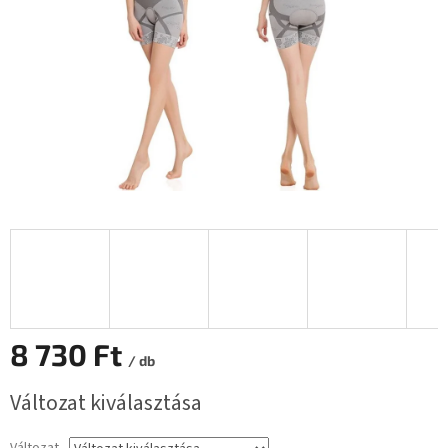
8 730 Ft
/ db
Egységár:
Változat kiválasztása