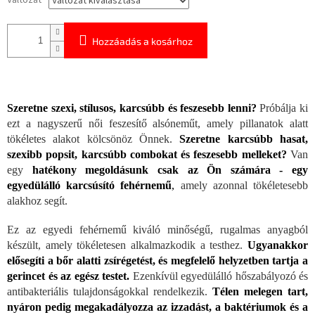
Változat
Hozzáadás a kosárhoz
Szeretne szexi, stílusos, karcsúbb és feszesebb lenni?
Próbálja ki
ezt a nagyszerű női feszesítő alsóneműt, amely pillanatok alatt
tökéletes alakot kölcsönöz Önnek.
Szeretne karcsúbb hasat,
szexibb popsit, karcsúbb combokat és feszesebb melleket?
Van
egy
hatékony megoldásunk csak az Ön számára - egy
egyedülálló karcsúsító fehérnemű
,
amely azonnal tökéletesebb
alakhoz segít.
Ez az egyedi fehérnemű kiváló minőségű, rugalmas anyagból
készült, amely tökéletesen alkalmazkodik a testhez.
Ugyanakkor
elősegíti a bőr alatti zsírégetést, és megfelelő helyzetben tartja a
gerincet és az egész testet.
Ezenkívül egyedülálló hőszabályozó és
antibakteriális tulajdonságokkal rendelkezik.
Télen melegen tart,
nyáron pedig megakadályozza az izzadást, a baktériumok és a