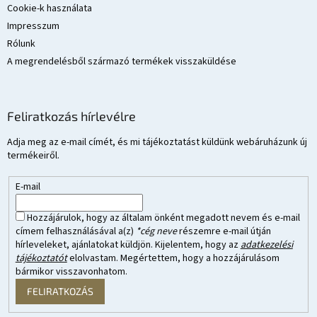
Cookie-k használata
Impresszum
Rólunk
A megrendelésből származó termékek visszaküldése
Feliratkozás hírlevélre
Adja meg az e-mail címét, és mi tájékoztatást küldünk webáruházunk új
termékeiről.
E-mail
Hozzájárulok, hogy az általam önként megadott nevem és e-mail
címem felhasználásával a(z)
*cég neve
részemre e-mail útján
hírleveleket, ajánlatokat küldjön. Kijelentem, hogy az
adatkezelési
tájékoztatót
elolvastam. Megértettem, hogy a hozzájárulásom
bármikor visszavonhatom.
FELIRATKOZÁS