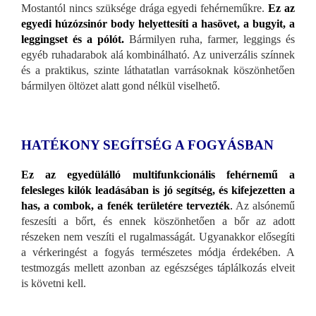
Mostantól nincs szüksége drága egyedi fehérneműkre.
Ez az
egyedi húzózsinór body helyettesíti a hasövet, a bugyit, a
leggingset és a pólót.
Bármilyen ruha, farmer, leggings és
egyéb ruhadarabok alá kombinálható. Az univerzális színnek
és a praktikus, szinte láthatatlan varrásoknak köszönhetően
bármilyen öltözet alatt gond nélkül viselhető.
HATÉKONY SEGÍTSÉG A FOGYÁSBAN
Ez az egyedülálló multifunkcionális fehérnemű a
felesleges kilók leadásában is jó segítség, és kifejezetten a
has, a combok, a fenék területére tervezték
.
Az alsónemű
feszesíti a bőrt, és ennek köszönhetően a bőr az adott
részeken nem veszíti el rugalmasságát. Ugyanakkor elősegíti
a vérkeringést a fogyás természetes módja érdekében. A
testmozgás mellett azonban az egészséges táplálkozás elveit
is követni kell.