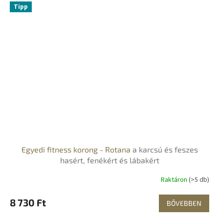
Tipp
Egyedi fitness korong - Rotana
a karcsú és feszes
hasért, fenékért és lábakért
Raktáron
(>5 db)
8 730 Ft
BŐVEBBEN