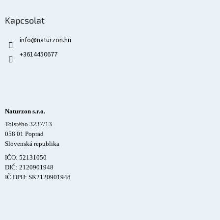
Kapcsolat
info
@
naturzon.hu
+3614450677
Naturzon s.r.o.
Tolstého 3237/13
058 01 Poprad
Slovenská republika
IČO: 52131050
DIČ: 2120901948
IČ DPH: SK2120901948