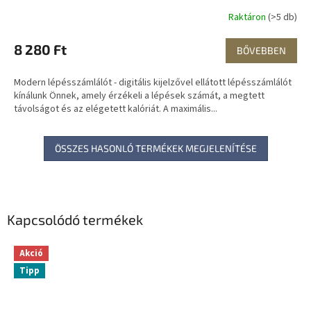
Raktáron
(>5 db)
8 280 Ft
BŐVEBBEN
Modern lépésszámlálót - digitális kijelzővel ellátott lépésszámlálót
kínálunk Önnek, amely érzékeli a lépések számát, a megtett
távolságot és az elégetett kalóriát. A maximális...
ÖSSZES HASONLÓ TERMÉKEK MEGJELENÍTÉSE
Kapcsolódó termékek
Akció
Tipp