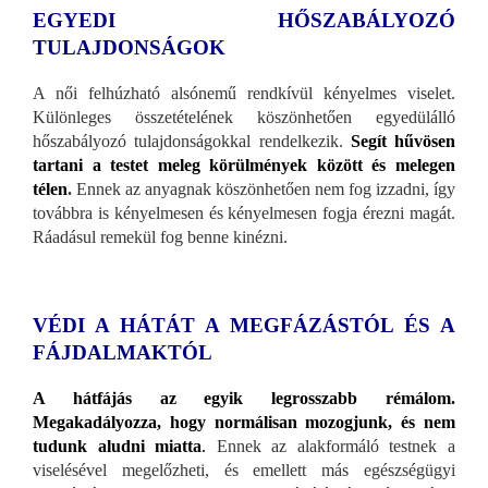
EGYEDI HŐSZABÁLYOZÓ
TULAJDONSÁGOK
A női felhúzható alsónemű rendkívül kényelmes viselet.
Különleges összetételének köszönhetően egyedülálló
hőszabályozó tulajdonságokkal rendelkezik.
Segít hűvösen
tartani a testet meleg körülmények között és melegen
télen
.
Ennek az anyagnak köszönhetően nem fog izzadni, így
továbbra is kényelmesen és kényelmesen fogja érezni magát.
Ráadásul remekül fog benne kinézni.
VÉDI A HÁTÁT A MEGFÁZÁSTÓL ÉS A
FÁJDALMAKTÓL
A hátfájás az egyik legrosszabb rémálom.
Megakadályozza, hogy normálisan mozogjunk, és nem
tudunk aludni miatta
.
Ennek az alakformáló testnek a
viselésével megelőzheti, és emellett más egészségügyi