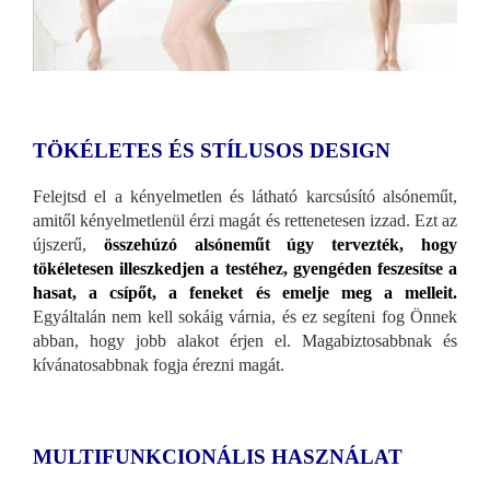
TÖKÉLETES ÉS STÍLUSOS DESIGN
Felejtsd el a kényelmetlen és látható karcsúsító alsóneműt,
amitől kényelmetlenül érzi magát és rettenetesen izzad. Ezt az
újszerű,
összehúzó alsóneműt úgy tervezték, hogy
tökéletesen illeszkedjen a testéhez, gyengéden feszesítse a
hasat, a csípőt, a feneket és emelje meg a melleit.
Egyáltalán nem kell sokáig várnia, és ez segíteni fog Önnek
abban, hogy jobb alakot érjen el. Magabiztosabbnak és
kívánatosabbnak fogja érezni magát.
MULTIFUNKCIONÁLIS HASZNÁLAT