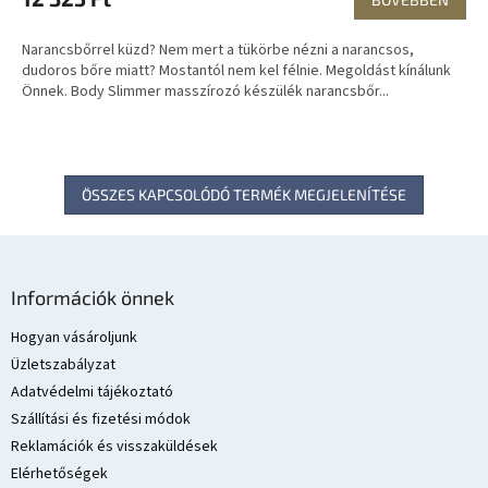
Narancsbőrrel küzd? Nem mert a tükörbe nézni a narancsos,
dudoros bőre miatt? Mostantól nem kel félnie. Megoldást kínálunk
Önnek. Body Slimmer masszírozó készülék narancsbőr...
ÖSSZES KAPCSOLÓDÓ TERMÉK MEGJELENÍTÉSE
L
á
Információk önnek
b
l
Hogyan vásároljunk
é
Üzletszabályzat
c
Adatvédelmi tájékoztató
Szállítási és fizetési módok
Reklamációk és visszaküldések
Elérhetőségek