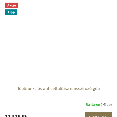
Akció
Tipp
Többfunkciós anticellulitisz masszírozó gép
Raktáron
(>5 db)
12 325 Ft
BŐVEBBEN