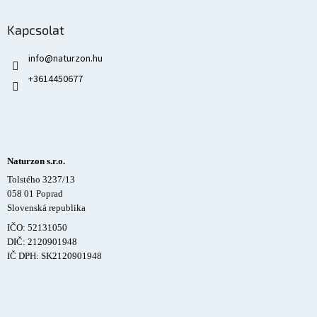
Kapcsolat
info
@
naturzon.hu
+3614450677
Naturzon s.r.o.
Tolstého 3237/13
058 01 Poprad
Slovenská republika
IČO: 52131050
DIČ: 2120901948
IČ DPH: SK2120901948