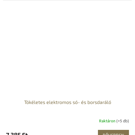
Tökéletes elektromos só- és borsdaráló
Raktáron
(>5 db)
7 385 Ft