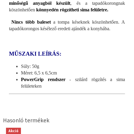
minőségű anyagból készült
,
és a tapadókorongnak
köszönhetően
könnyedén rögzítheti sima felületre.
Nincs több baleset
a tompa késeknek köszönhetően. A
tapadókorongos késélező eredeti ajándék a konyhába.
MŰSZAKI LEÍRÁS:
Súly: 50g
Méret: 6,5 x 6,5cm
PowerGrip rendszer
- szilárd rögzítés a sima
felületeken
Akció