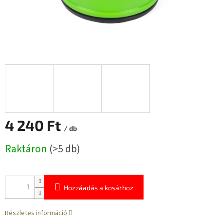
4 240 Ft
/ db
Egységár:
Raktáron
(>5 db)
Hozzáadás a kosárhoz
Részletes információ