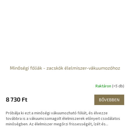
Minőségi fóliák - zacskók élelmiszer-vákuumozóhoz
Raktáron
(>5 db)
8 730 Ft
BŐVEBBEN
Próbálja ki ezt a minőségi vákuumozható fóliát, és élvezze
továbbra is a vákuumcsomagolt élelmiszerek előnyeit csodálatos
minőségben. Az élelmiszer megőrzi frissességét, ízét és...