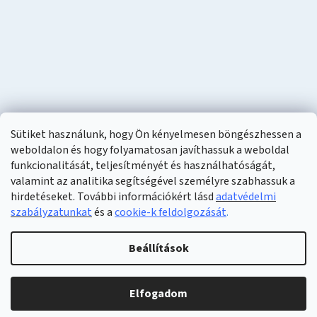
Sütiket használunk, hogy Ön kényelmesen böngészhessen a
weboldalon és hogy folyamatosan javíthassuk a weboldal
funkcionalitását, teljesítményét és használhatóságát,
valamint az analitika segítségével személyre szabhassuk a
hirdetéseket. További információkért lásd
adatvédelmi
szabályzatunkat
és a
cookie-k feldolgozását
.
Shoptet készítette
Beállítások
Copyright 2026
Naturzon
. Minden jog fenntartva.
Elfogadom