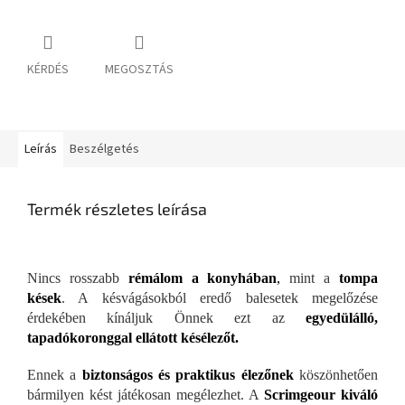
KÉRDÉS
MEGOSZTÁS
Leírás
Beszélgetés
Termék részletes leírása
Nincs rosszabb
rémálom a konyhában
,
mint a
tompa
kések
. A késvágásokból eredő balesetek megelőzése
érdekében kínáljuk Önnek ezt az
egyedülálló,
tapadókoronggal ellátott késélezőt.
Ennek a
biztonságos és praktikus élezőnek
köszönhetően
bármilyen kést játékosan megélezhet. A
Scrimgeour kiváló