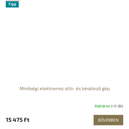
Tipp
Minőségi elektromos olló- és késélező gép
Raktáron
(>5 db)
15 475 Ft
BŐVEBBEN