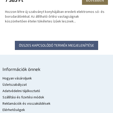
BŐVEBBEN
Hozzon létre új szabványt konyhájában eredeti elektromos só- és
borsdarálónkkal. Az állítható őrlési vastagságnak
köszönhetően ételei tökéletes ízűek lesznek...
ÖSSZES KAPCSOLÓDÓ TERMÉK MEGJELENÍTÉSE
L
á
Információk önnek
b
l
Hogyan vásároljunk
é
Üzletszabályzat
c
Adatvédelmi tájékoztató
Szállítási és fizetési módok
Reklamációk és visszaküldések
Elérhetőségek