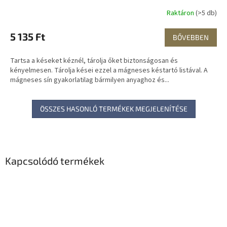
Raktáron
(>5 db)
5 135 Ft
BŐVEBBEN
Tartsa a késeket kéznél, tárolja őket biztonságosan és
kényelmesen. Tárolja kései ezzel a mágneses késtartó listával. A
mágneses sín gyakorlatilag bármilyen anyaghoz és...
ÖSSZES HASONLÓ TERMÉKEK MEGJELENÍTÉSE
Kapcsolódó termékek