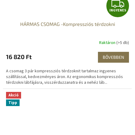
I
INGYENES
N
HÁRMAS CSOMAG -Kompressziós térdzokni
G
Y
Raktáron
(>5 db)
E
16 820 Ft
BŐVEBBEN
N
A csomag 3 pár kompressziós térdzoknit tartalmaz ingyenes
E
szállítással, kedvezményes áron. Az ergonomikus kompressziós
térdzokni lábfájásra, visszérduzzanatra és a nehéz láb...
S
Akció
Tipp