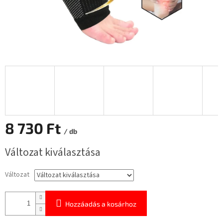
8 730 Ft
/ db
Egységár:
Változat kiválasztása
Változat
Hozzáadás a kosárhoz