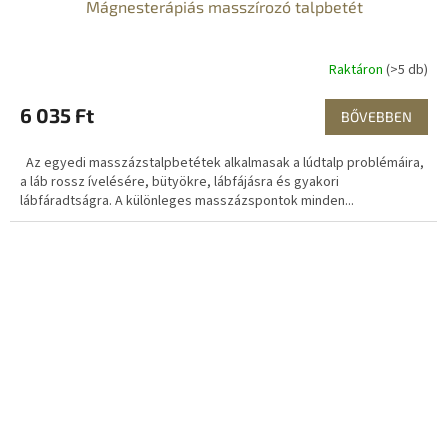
Mágnesterápiás masszírozó talpbetét
Raktáron
(>5 db)
6 035 Ft
BŐVEBBEN
Az egyedi masszázstalpbetétek alkalmasak a lúdtalp problémáira,
a láb rossz ívelésére, bütyökre, lábfájásra és gyakori
lábfáradtságra. A különleges masszázspontok minden...