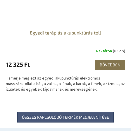
Egyedi terápiás akupunktúrás toll
Raktáron
(>5 db)
12 325 Ft
BŐVEBBEN
Ismerje meg ezt az egyedi akupunktúrás elektromos
masszázstollat ​​a hát, a vállak, a lábak, a karok, a fenék, az izmok, az
ízületek és egyebek fájdalmának és merevségének...
ÖSSZES KAPCSOLÓDÓ TERMÉK MEGJELENÍTÉSE