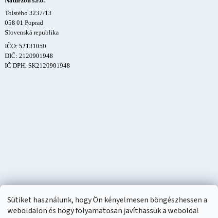
Naturzon s.r.o.
Tolstého 3237/13
058 01 Poprad
Slovenská republika
IČO: 52131050
DIČ: 2120901948
IČ DPH: SK2120901948
Sütiket használunk, hogy Ön kényelmesen böngészhessen a
weboldalon és hogy folyamatosan javíthassuk a weboldal