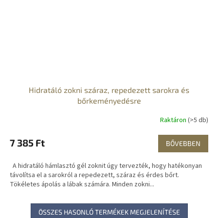
Hidratáló zokni száraz, repedezett sarokra és
bőrkeményedésre
Raktáron
(>5 db)
7 385 Ft
BŐVEBBEN
A hidratáló hámlasztó gél zoknit úgy tervezték, hogy hatékonyan
távolítsa el a sarokról a repedezett, száraz és érdes bőrt.
Tökéletes ápolás a lábak számára. Minden zokni...
ÖSSZES HASONLÓ TERMÉKEK MEGJELENÍTÉSE