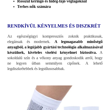
Rosszul keringő és hideg-fájó végtagoknál
Terhes nők számára
RENDKÍVÜL KÉNYELMES ÉS DISZKRÉT
Az egészségügyi kompressziós zoknik praktikusak,
elegánsak és modernek.
A legmagasabb minőségű
anyagból, a legújabb gyártási technológia alkalmazásával
készülnek, kivételes viselési kényelmet biztosítva.
A
sokoldalú szín és a vékony anyag gondoskodik arról, hogy
ne legyen útban semmilyen cipőnek. A lehető
legdiszkrétebbek és legstílusosabbak.