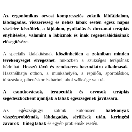
Az ergonómikus orvosi kompressziós zoknik lábfájdalom,
lábdagadás, visszeresség és nehéz lábak esetén egész napos
viseletre készültek, a fájdalom, gyulladás és duzzanat terápiás
enyhítésére, valamint a lábizmok és inak regenerálódásának
elősegítésére.
A speciális kialakításnak
köszönhetően a zokniban minden
tevékenységet elvégezhet
, miközben a szükséges terápiának
hódolhat.
Hosszú távú és rendszeres használatra alkalmasak
.
Használhatja otthon, a munkahelyén, a repülőn, sportoláskor,
túrázáskor, pihenéskor és bárhol, ahol szüksége van rá
.
A csontkovácsok, terapeuták és orvosok terápiás
segédeszközként ajánlják a lábak egészségének javítására.
Az egészségügyi zoknik különösen
hatékonyak
visszérproblémák, lábdagadás, sérülések után, keringési
zavarok - hideg lábak
és egyéb problémák esetén.