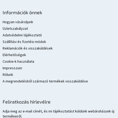
L
á
Információk önnek
b
l
Hogyan vásároljunk
é
Üzletszabályzat
c
Adatvédelmi tájékoztató
Szállítási és fizetési módok
Reklamációk és visszaküldések
Elérhetőségek
Cookie-k használata
Impresszum
Rólunk
A megrendelésből származó termékek visszaküldése
Feliratkozás hírlevélre
Adja meg az e-mail címét, és mi tájékoztatást küldünk webáruházunk új
termékeiről.