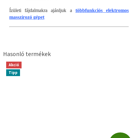
Ízületi fájdalmakra ajánljuk a
többfunkciós elektromos
masszírozó gépet
Akció
Tipp