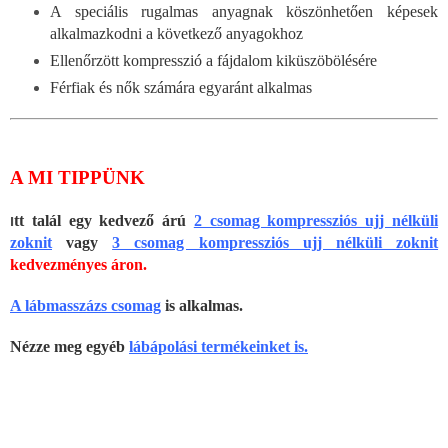
A speciális rugalmas anyagnak köszönhetően képesek
alkalmazkodni a következő anyagokhoz
Ellenőrzött kompresszió a fájdalom kiküszöbölésére
Férfiak és nők számára egyaránt alkalmas
A MI TIPPÜNK
I
tt talál egy kedvező árú
2 csomag kompressziós ujj nélküli
zoknit
vagy
3 csomag kompressziós ujj nélküli zoknit
kedvezményes áron.
A lábmasszázs csomag
is alkalmas.
Nézze meg egyéb
lábápolási termékeinket is.