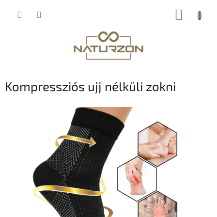
Ugrás
KOSÁR
a
fő
tartalomhoz
Kompressziós ujj nélküli zokni