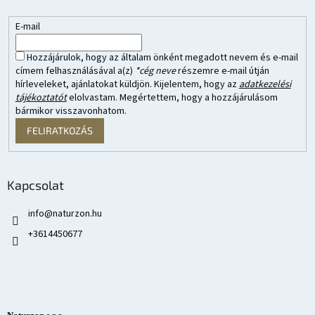
E-mail
Hozzájárulok, hogy az általam önként megadott nevem és e-mail
címem felhasználásával a(z)
*cég neve
részemre e-mail útján
hírleveleket, ajánlatokat küldjön. Kijelentem, hogy az
adatkezelési
tájékoztatót
elolvastam. Megértettem, hogy a hozzájárulásom
bármikor visszavonhatom.
FELIRATKOZÁS
Kapcsolat
info
@
naturzon.hu
+3614450677