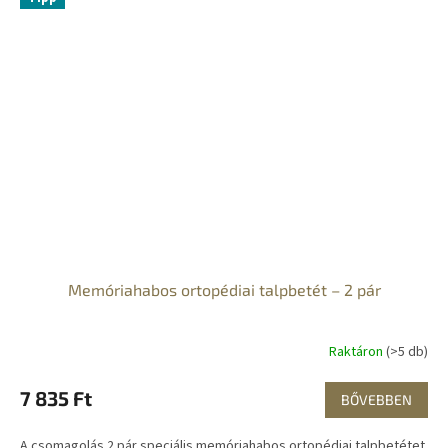
Memóriahabos ortopédiai talpbetét – 2 pár
Raktáron
(>5 db)
7 835 Ft
BŐVEBBEN
A csomagolás 2 pár speciális memóriahabos ortopédiai talpbetétet