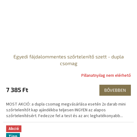
Egyedi fájdalommentes szőrtelenítő szett - dupla
csomag
Pillanatnyilag nem elérhető
7 385 Ft
BŐVEBBEN
MOST AKCIÓ: a dupla csomag megvásárlása esetén 2x darab mini
szőrtelenítőt kap ajándékba teljesen INGYEN az alapos
szőrtelenítésért. Fedezze fel a test és az arc leghatékonyabb...
Akció
Tipp