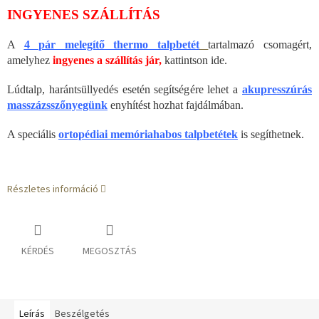
INGYENES SZÁLLÍTÁS
A
4 pár melegítő thermo talpbetét
tartalmazó csomagért,
amelyhez
ingyenes a szállítás jár,
kattintson ide.
Lúdtalp, harántsüllyedés esetén segítségére lehet a
akupresszúrás
masszázsszőnyegünk
enyhítést hozhat fajdálmában.
A speciális
ortopédiai memóriahabos talpbetétek
is segíthetnek.
Részletes információ
KÉRDÉS
MEGOSZTÁS
Leírás
Beszélgetés