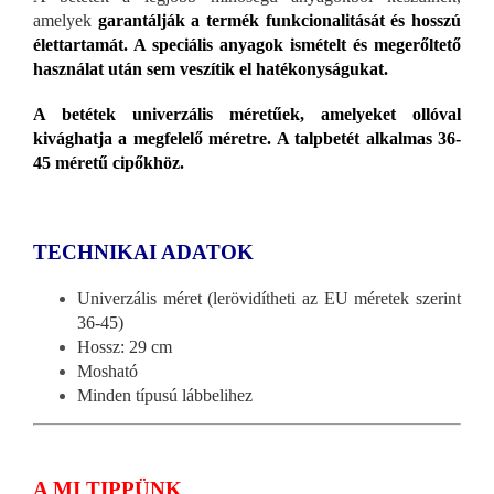
amelyek
garantálják a termék funkcionalitását és hosszú
élettartamát. A speciális anyagok ismételt és megerőltető
használat után sem veszítik el hatékonyságukat.
A betétek univerzális méretűek, amelyeket ollóval
kivághatja a megfelelő méretre. A talpbetét alkalmas 36-
45 méretű cipőkhöz.
TECHNIKAI ADATOK
Univerzális méret (lerövidítheti az EU méretek szerint
36-45)
Hossz: 29 cm
Mosható
Minden típusú lábbelihez
A MI TIPPÜNK