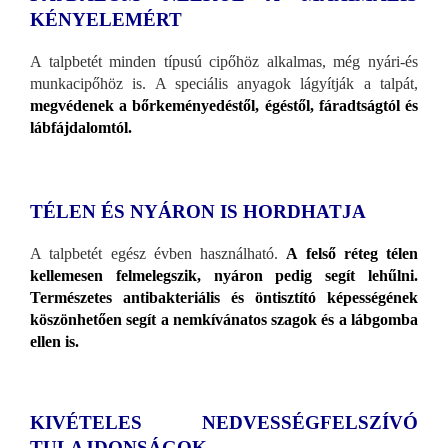
KÉNYELEMÉRT
A talpbetét minden típusú cipőhöz alkalmas, még nyári-és
munkacipőhöz is. A speciális anyagok lágyítják a talpát,
megvédenek a bőrkeményedéstől, égéstől, fáradtságtól és
lábfájdalomtól.
TÉLEN ÉS NYÁRON IS HORDHATJA
A talpbetét egész évben használható.
A felső réteg télen
kellemesen felmelegszik, nyáron pedig segít lehűlni.
Természetes antibakteriális és öntisztító képességének
köszönhetően segít a nemkívánatos szagok és a lábgomba
ellen is.
KIVÉTELES NEDVESSÉGFELSZÍVÓ
TULAJDONSÁGOK