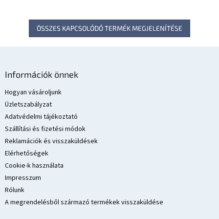
ÖSSZES KAPCSOLÓDÓ TERMÉK MEGJELENÍTÉSE
L
á
Információk önnek
b
l
Hogyan vásároljunk
é
Üzletszabályzat
c
Adatvédelmi tájékoztató
Szállítási és fizetési módok
Reklamációk és visszaküldések
Elérhetőségek
Cookie-k használata
Impresszum
Rólunk
A megrendelésből származó termékek visszaküldése