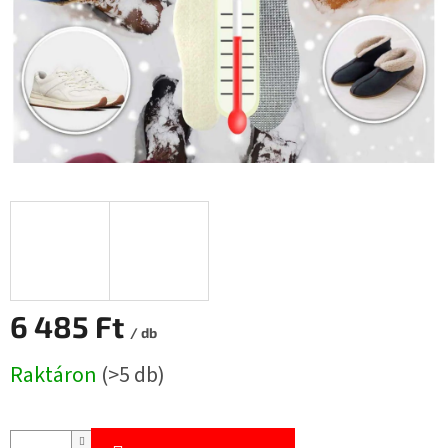
6 485 Ft
/ db
Egységár:
Raktáron
(>5 db)