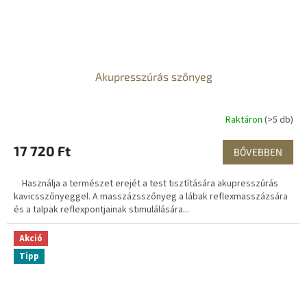
Akupresszúrás szőnyeg
Raktáron
(>5 db)
17 720 Ft
BŐVEBBEN
Használja a természet erejét a test tisztítására akupresszúrás
kavicsszőnyeggel. A masszázsszőnyeg a lábak reflexmasszázsára
és a talpak reflexpontjainak stimulálására...
Akció
Tipp