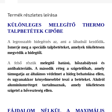
Termék részletes leírása
KÜLÖNLEGES MELEGÍTŐ THERMO
TALPBETÉTEK CIPŐBE
A legrosszabb hidegérzés az, ami a lábadnál kezdődik
.
Ismerje meg a speciális talpbetéteket, amelyek tökéletesen
megvédik a hidegtől.
A felső részük
melegítő hatású, hőszabályozó és
antibakteriális. A második réteg a szigetelőhab, amely
támogatja az általános védelmet a hideg behatolása ellen,
és ugyanakkor kényelmesebbé teszi a betéteket. Alulról
alumíniumréteget tartalmaznak, amely tökéletesen
szigetel a hőveszteség ellen.
FÁJDALOM NÉLKÜL A MAXIMÁLIS