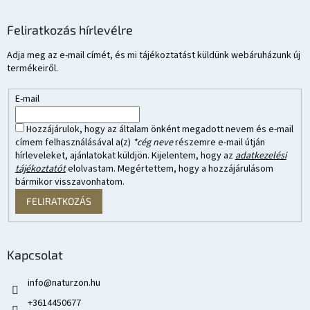
Feliratkozás hírlevélre
Adja meg az e-mail címét, és mi tájékoztatást küldünk webáruházunk új
termékeiről.
E-mail
Hozzájárulok, hogy az általam önként megadott nevem és e-mail
címem felhasználásával a(z)
*cég neve
részemre e-mail útján
hírleveleket, ajánlatokat küldjön. Kijelentem, hogy az
adatkezelési
tájékoztatót
elolvastam. Megértettem, hogy a hozzájárulásom
bármikor visszavonhatom.
FELIRATKOZÁS
Kapcsolat
info
@
naturzon.hu
+3614450677