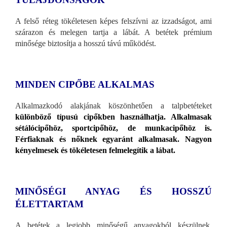
A felső réteg tökéletesen képes felszívni az izzadságot, ami
szárazon és melegen tartja a lábát. A betétek prémium
minősége biztosítja a hosszú távú működést.
MINDEN CIPŐBE ALKALMAS
Alkalmazkodó alakjának köszönhetően a talpbetéteket
különböző típusú cipőkben használhatja. Alkalmasak
sétálócipőhöz, sportcipőhöz, de munkacipőhöz is.
Férfiaknak és nőknek egyaránt alkalmasak. Nagyon
kényelmesek és tökéletesen felmelegítik a lábat.
MINŐSÉGI ANYAG ÉS HOSSZÚ
ÉLETTARTAM
A betétek a legjobb minőségű anyagokból készülnek,