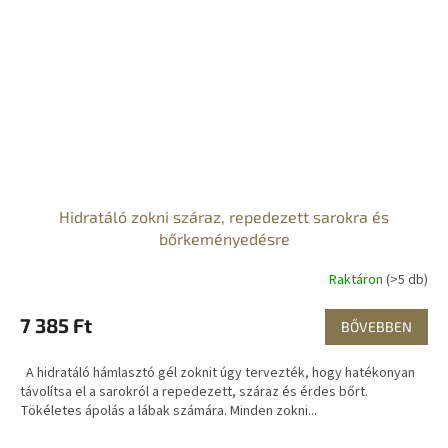
Hidratáló zokni száraz, repedezett sarokra és
bőrkeményedésre
Raktáron
(>5 db)
7 385 Ft
BŐVEBBEN
A hidratáló hámlasztó gél zoknit úgy tervezték, hogy hatékonyan
távolítsa el a sarokról a repedezett, száraz és érdes bőrt.
Tökéletes ápolás a lábak számára. Minden zokni...