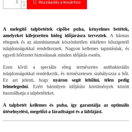
Hozzáadás a kosárhoz
A melegítő talpbetétek cipőbe puha, kényelmes betétek,
amelyeket kifejezetten hideg időjárásra terveztek
.
A hármas
rétegnek és az alumíniumnak köszönhetően tökéletes hőszigetelő
tulajdonságokkal rendelkeznek. Nagyon kellemes tapintásúak, és
egyedi hőérzetet biztosítanak minden időjárás esetén.
Ezen kívül a speciális réteg természetes antibakteriális
tulajdonságokkal rendelkezik, és természetesen szabályozza a hőt.
Ez azt jelenti, hogy
nyáron segít lehűlni, télen pedig
felmelegedni
.
Ezért bármilyen időjárási körülmények között
használhatja a talpbetéteket.
A talpbetét kellemes és puha, így garantálja az optimális
ütéselnyelést, megelőzi a fáradtságot és a lábfájást.