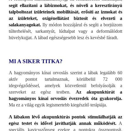
segít ellazítani a lábizmokat, és növeli a keresztirányú
talpboltozat ízületeinek mobilitását, erősíti az izmokat és
az ízületeket, oxigénellátást biztosít és elvezeti a
salakanyagokat.
Ily módon hozzájárul és segíti a borjúizom
túlterhelését, sarkantyút, lúdtalpat vagy a deformálódott
hüvelykujjat. A lábad egészségesebb lesz és kevésbé fáradt.
MI A SIKER TITKA?
A hagyományos kínai orvoslás szerint a lábak legalább 60
aktív pontot tartalmaznak, körülbelül 72 000
idegvégződéssel, amelyek közvetlenül befolyásolják a
szerveket az egész testben.
Az akupunktúrát a
hagyományos kínai orvoslás évezredek óta gyakorolja.
Ma ez a világ egyik legismertebb kiegészítő terápiája.
A lábakon lévő akupunktúrás pontok stimulálhatják az
egész testet és idővel javíthatják annak működését.
A
speciális kavicsszőnyeg ezekre a pontokra összpontosít,