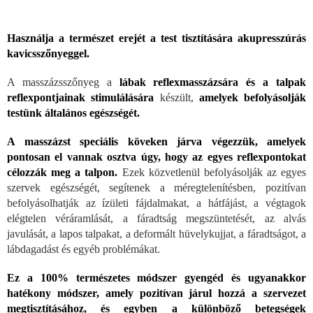
Használja a természet erejét a test tisztítására akupresszúrás
kavicsszőnyeggel.
A masszázsszőnyeg a
lábak reflexmasszázsára és a talpak
reflexpontjainak stimulálására
készült,
amelyek befolyásolják
testünk általános egészségét.
A masszázst speciális köveken járva végezzük, amelyek
pontosan el vannak osztva úgy, hogy az egyes reflexpontokat
célozzák meg a talpon.
Ezek közvetlenül befolyásolják az egyes
szervek egészségét, segítenek a méregtelenítésben, pozitívan
befolyásolhatják az ízületi fájdalmakat, a hátfájást, a végtagok
elégtelen véráramlását, a fáradtság megszüntetését, az alvás
javulását, a lapos talpakat, a deformált hüvelykujjat, a fáradtságot, a
lábdagadást és egyéb problémákat.
Ez a 100% természetes módszer gyengéd és ugyanakkor
hatékony módszer, amely pozitívan járul hozzá a szervezet
megtisztításához, és egyben a különböző betegségek