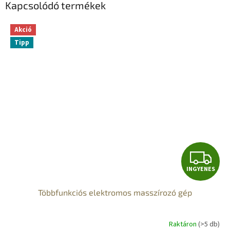
Kapcsolódó termékek
Akció
Tipp
I
INGYENES
N
Többfunkciós elektromos masszírozó gép
G
Y
Raktáron
(>5 db)