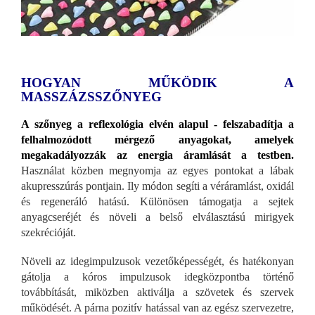
HOGYAN MŰKÖDIK A
MASSZÁZSSZŐNYEG
A szőnyeg a reflexológia elvén alapul - felszabadítja a
felhalmozódott mérgező anyagokat, amelyek
megakadályozzák az energia áramlását a testben.
Használat közben megnyomja az egyes pontokat a lábak
akupresszúrás pontjain. Ily módon segíti a véráramlást, oxidál
és regeneráló hatású. Különösen támogatja a sejtek
anyagcseréjét és növeli a belső elválasztású mirigyek
szekrécióját.
Növeli az idegimpulzusok vezetőképességét, és hatékonyan
gátolja a kóros impulzusok idegközpontba történő
továbbítását, miközben aktiválja a szövetek és szervek
működését. A párna pozitív hatással van az egész szervezetre,