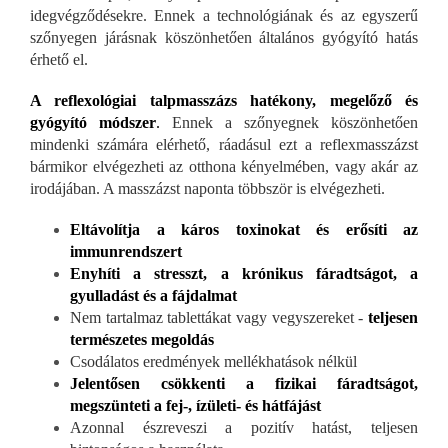
idegvégződésekre. Ennek a technológiának és az egyszerű
szőnyegen járásnak köszönhetően általános gyógyító hatás
érhető el.
A reflexológiai talpmasszázs hatékony, megelőző és
gyógyító módszer
.
Ennek a szőnyegnek köszönhetően
mindenki számára elérhető, ráadásul ezt a reflexmasszázst
bármikor elvégezheti az otthona kényelmében, vagy akár az
irodájában. A masszázst naponta többször is elvégezheti.
Eltávolítja a káros toxinokat és erősíti az
immunrendszert
Enyhíti a stresszt, a krónikus fáradtságot, a
gyulladást és a fájdalmat
Nem tartalmaz tablettákat vagy vegyszereket -
teljesen
természetes megoldás
Csodálatos eredmények mellékhatások nélkül
Jelentősen csökkenti a fizikai fáradtságot,
megszünteti a fej-, ízületi- és hátfájást
Azonnal észreveszi a pozitív hatást, teljesen