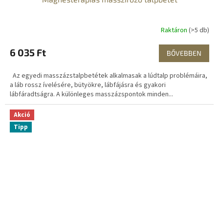
Raktáron
(>5 db)
6 035 Ft
BŐVEBBEN
Az egyedi masszázstalpbetétek alkalmasak a lúdtalp problémáira,
a láb rossz ívelésére, bütyökre, lábfájásra és gyakori
lábfáradtságra. A különleges masszázspontok minden...
Akció
Tipp