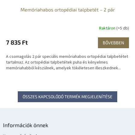
Memóriahabos ortopédiai talpbetét – 2 pár
Raktáron
(>5 db)
7 835 Ft
BŐVEBBEN
A csomagolás 2 pár speciális memóriahabos ortopédiai talpbetétet
tartalmaz. Az ortopédiai talpbetétek puha és kényelmes
memóriahabból készülnek, amelyek tökéletesen illeszkednek...
ÖSSZES KAPCSOLÓDÓ TERMÉK MEGJELENÍTÉSE
L
á
Információk önnek
b