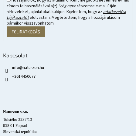
Hozzájárulok, hogy az általam önként megadott nevem és e-mail
címem felhasználásával a(z)
*cég neve
részemre e-mail útján
hírleveleket, ajánlatokat küldjön. Kijelentem, hogy az
adatkezelési
tájékoztatót
elolvastam. Megértettem, hogy a hozzájárulásom
bármikor visszavonhatom.
FELIRATKOZÁS
Kapcsolat
info
@
naturzon.hu
+3614450677
Naturzon s.r.o.
Tolstého 3237/13
058 01 Poprad
Slovenská republika