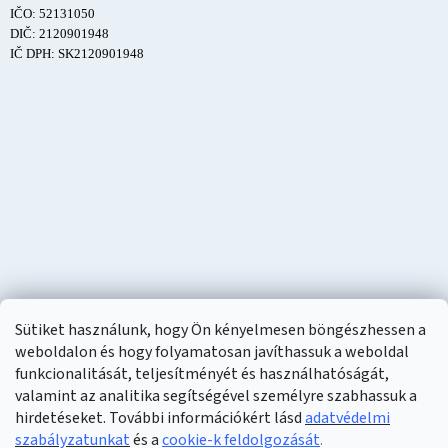
IČO: 52131050
DIČ: 2120901948
IČ DPH: SK2120901948
Sütiket használunk, hogy Ön kényelmesen böngészhessen a
weboldalon és hogy folyamatosan javíthassuk a weboldal
funkcionalitását, teljesítményét és használhatóságát,
valamint az analitika segítségével személyre szabhassuk a
hirdetéseket. További információkért lásd
adatvédelmi
szabályzatunkat
és a
cookie-k feldolgozását
.