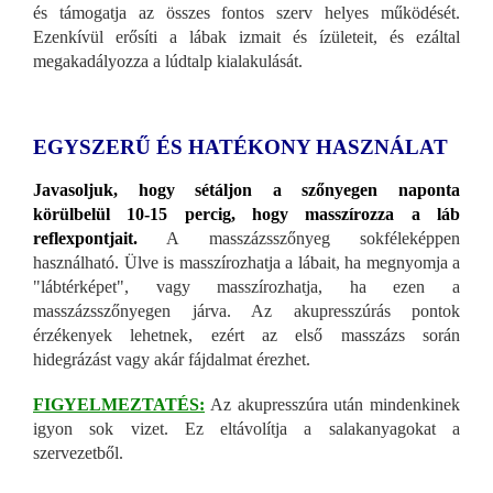
és támogatja az összes fontos szerv helyes működését.
Ezenkívül erősíti a lábak izmait és ízületeit, és ezáltal
megakadályozza a lúdtalp kialakulását.
EGYSZERŰ ÉS HATÉKONY HASZNÁLAT
Javasoljuk, hogy sétáljon a szőnyegen naponta
körülbelül 10-15 percig, hogy masszírozza a láb
reflexpontjait.
A masszázsszőnyeg sokféleképpen
használható. Ülve is masszírozhatja a lábait, ha megnyomja a
"lábtérképet", vagy masszírozhatja, ha ezen a
masszázsszőnyegen járva. Az akupresszúrás pontok
érzékenyek lehetnek, ezért az első masszázs során
hidegrázást vagy akár fájdalmat érezhet.
FIGYELMEZTATÉS:
Az akupresszúra után mindenkinek
igyon sok vizet. Ez eltávolítja a salakanyagokat a
szervezetből.