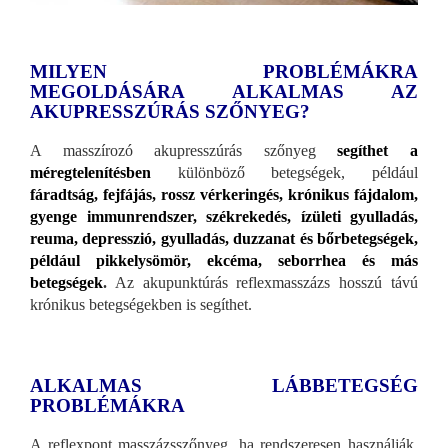
MILYEN PROBLÉMÁKRA
MEGOLDÁSÁRA ALKALMAS AZ
AKUPRESSZÚRÁS SZŐNYEG?
A masszírozó akupresszúrás szőnyeg
segíthet a
méregtelenítésben
különböző betegségek, például
fáradtság, fejfájás, rossz vérkeringés, krónikus fájdalom,
gyenge immunrendszer, székrekedés, ízületi gyulladás,
reuma, depresszió, gyulladás, duzzanat és bőrbetegségek,
például pikkelysömör, ekcéma, seborrhea és más
betegségek
.
Az akupunktúrás reflexmasszázs hosszú távú
krónikus betegségekben is segíthet.
ALKALMAS LÁBBETEGSÉG
PROBLÉMÁKRA
A reflexpont masszázsszőnyeg, ha rendszeresen használják,