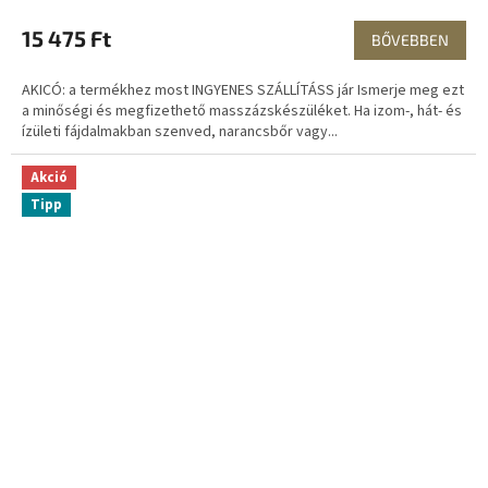
E
15 475 Ft
BŐVEBBEN
N
AKICÓ: a termékhez most INGYENES SZÁLLÍTÁSS jár Ismerje meg ezt
E
a minőségi és megfizethető masszázskészüléket. Ha izom-, hát- és
ízületi fájdalmakban szenved, narancsbőr vagy...
S
Akció
Tipp