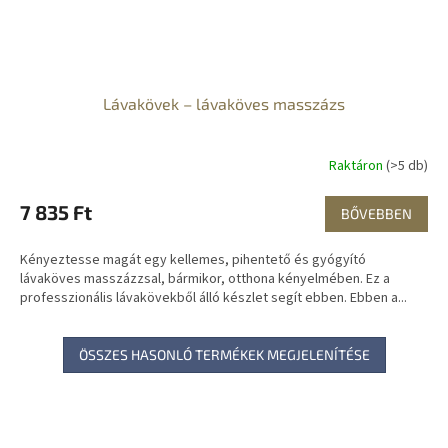
Lávakövek – lávaköves masszázs
Raktáron
(>5 db)
7 835 Ft
BŐVEBBEN
Kényeztesse magát egy kellemes, pihentető és gyógyító
lávaköves masszázzsal, bármikor, otthona kényelmében. Ez a
professzionális lávakövekből álló készlet segít ebben. Ebben a...
ÖSSZES HASONLÓ TERMÉKEK MEGJELENÍTÉSE