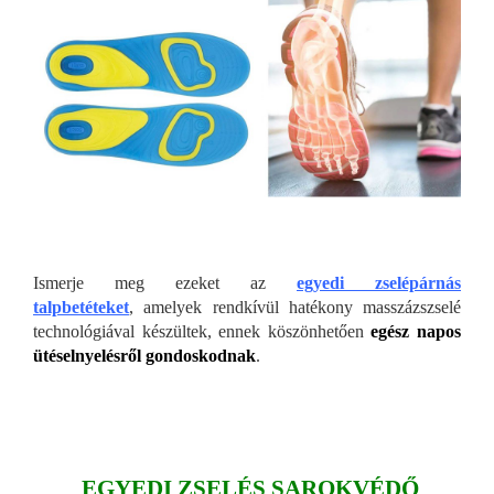
Ismerje meg ezeket az
egyedi zselépárnás
talpbetéteket
, amelyek rendkívül hatékony masszázszselé
technológiával készültek, ennek köszönhetően
egész napos
ütéselnyelésről gondoskodnak
.
EGYEDI ZSELÉS SAROKVÉDŐ