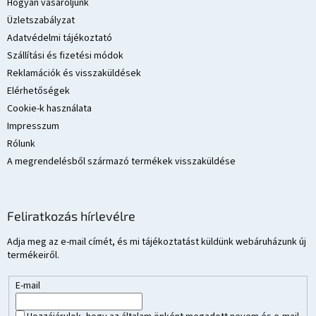
l
Hogyan vásároljunk
é
Üzletszabályzat
c
Adatvédelmi tájékoztató
Szállítási és fizetési módok
Reklamációk és visszaküldések
Elérhetőségek
Cookie-k használata
Impresszum
Rólunk
A megrendelésből származó termékek visszaküldése
Feliratkozás hírlevélre
Adja meg az e-mail címét, és mi tájékoztatást küldünk webáruházunk új
termékeiről.
E-mail