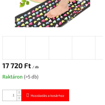
17 720 Ft
/ db
Egységár:
Raktáron
(>5 db)
Hozzáadás a kosárhoz