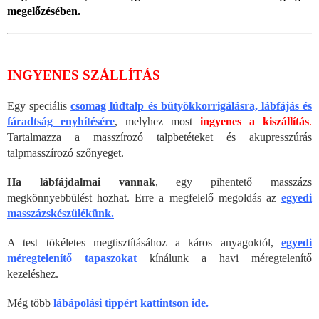
megelőzésében.
INGYENES SZÁLLÍTÁS
Egy speciális
csomag lúdtalp és bütyökkorrigálásra, lábfájás és
fáradtság enyhítésére
, melyhez most
ingyenes a kiszállítás
.
Tartalmazza a masszírozó talpbetéteket és akupresszúrás
talpmasszírozó szőnyeget.
Ha lábfájdalmai vannak
, egy pihentető masszázs
megkönnyebbülést hozhat. Erre a megfelelő megoldás az
egyedi
masszázskészülékünk.
A test tökéletes megtisztításához a káros anyagoktól,
egyedi
méregtelenítő tapaszokat
kínálunk a havi méregtelenítő
kezeléshez.
Még több
lábápolási tippért kattintson ide.