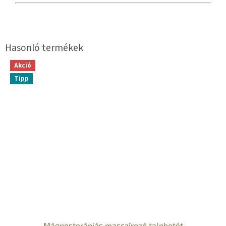
Akció
Tipp
Mágnesterápiás masszírozó talpbetét