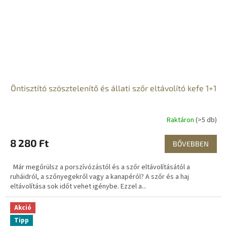
Öntisztító szösztelenítő és állati szőr eltávolító kefe 1+1
Raktáron
(>5 db)
8 280 Ft
BŐVEBBEN
Már megőrülsz a porszívózástól és a szőr eltávolításától a
ruháidról, a szőnyegekről vagy a kanapéról? A szőr és a haj
eltávolítása sok időt vehet igénybe. Ezzel a...
Akció
Tipp