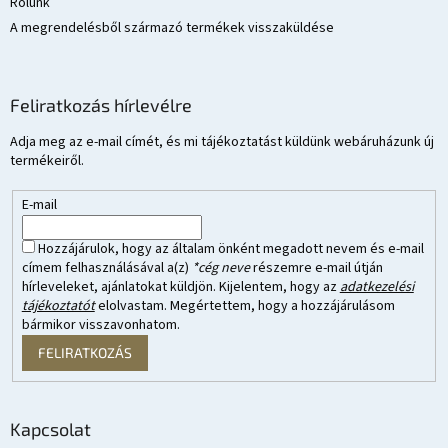
Rólunk
A megrendelésből származó termékek visszaküldése
Feliratkozás hírlevélre
Adja meg az e-mail címét, és mi tájékoztatást küldünk webáruházunk új
termékeiről.
E-mail
Hozzájárulok, hogy az általam önként megadott nevem és e-mail
címem felhasználásával a(z)
*cég neve
részemre e-mail útján
hírleveleket, ajánlatokat küldjön. Kijelentem, hogy az
adatkezelési
tájékoztatót
elolvastam. Megértettem, hogy a hozzájárulásom
bármikor visszavonhatom.
FELIRATKOZÁS
Kapcsolat