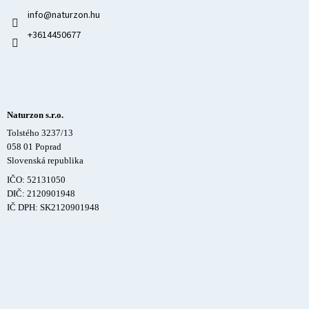
info
@
naturzon.hu
+3614450677
Naturzon s.r.o.
Tolstého 3237/13
058 01 Poprad
Slovenská republika
IČO: 52131050
DIČ: 2120901948
IČ DPH: SK2120901948