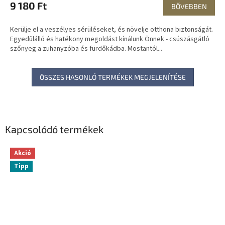
9 180 Ft
BŐVEBBEN
Kerülje el a veszélyes sérüléseket, és növelje otthona biztonságát.
Egyedülálló és hatékony megoldást kínálunk Önnek - csúszásgátló
szőnyeg a zuhanyzóba és fürdőkádba. Mostantól...
ÖSSZES HASONLÓ TERMÉKEK MEGJELENÍTÉSE
Kapcsolódó termékek
Akció
Tipp