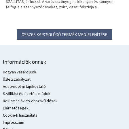
E
SZÁLLÍTÁS jár hozzá. A varázsszőnyeg hatékonyan és könnyen
felfogja a szennyeződéseket, zsírt, vizet, felszívja a...
S
ÖSSZES KAPCSOLÓDÓ TERMÉK MEGJELENÍTÉSE
L
á
Információk önnek
b
l
Hogyan vásároljunk
é
Üzletszabályzat
c
Adatvédelmi tájékoztató
Szállítási és fizetési módok
Reklamációk és visszaküldések
Elérhetőségek
Cookie-k használata
Impresszum