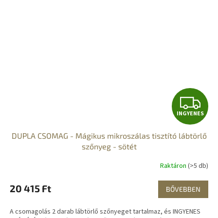
I
INGYENES
N
DUPLA CSOMAG - Mágikus mikroszálas tisztító lábtörlő
G
szőnyeg - sötét
Y
Raktáron
(>5 db)
E
20 415 Ft
BŐVEBBEN
N
A csomagolás 2 darab lábtörlő szőnyeget tartalmaz, és INGYENES