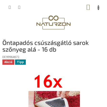
Ugrás
KOSÁR
a
fő
tartalomhoz
Öntapadós csúszásgátló sarok
szőnyeg alá - 16 db
DE99964672
Akció
Tipp