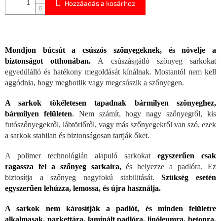
Hozzáadás a kosárhoz
Mondjon búcsút a csúszós szőnyegeknek, és növelje a
biztonságot otthonában.
A csúszásgátló szőnyeg sarkokat
egyedülálló és hatékony megoldását kínálnak. Mostantól nem kell
aggódnia, hogy megbotlik vagy megcsúszik a szőnyegen.
A sarkok tökéletesen tapadnak bármilyen szőnyeghez,
bármilyen felületen
.
Nem számít, hogy nagy szőnyegről, kis
futószőnyegekről, lábtörlőről, vagy más szőnyegekről van szó, ezek
a sarkok stabilan és biztonságosan tartják őket.
A polimer technológián alapuló sarkokat
egyszerűen csak
ragassza fel a szőnyeg sarkaira,
és helyezze a padlóra. Ez
biztosítja a szőnyeg nagyfokú stabilitását.
Szükség esetén
egyszerűen lehúzza, lemossa, és újra használja.
A sarkok nem károsítják a padlót, és minden felületre
alkalmasak, parkettára, laminált padlóra, linóleumra, betonra,