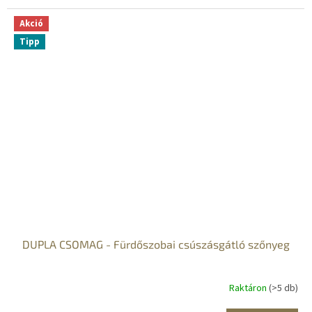
Akció
Tipp
DUPLA CSOMAG - Fürdőszobai csúszásgátló szőnyeg
Raktáron
(>5 db)