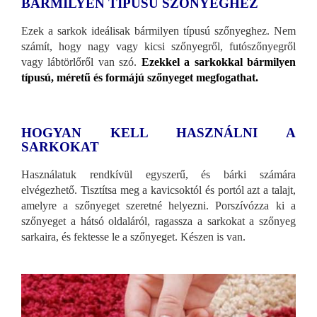
BÁRMILYEN TÍPUSÚ SZŐNYEGHEZ
Ezek a sarkok ideálisak bármilyen típusú szőnyeghez. Nem
számít, hogy nagy vagy kicsi szőnyegről, futószőnyegről
vagy lábtörlőről van szó.
Ezekkel a sarkokkal bármilyen
típusú, méretű és formájú szőnyeget megfogathat.
HOGYAN KELL HASZNÁLNI A
SARKOKAT
Használatuk rendkívül egyszerű, és bárki számára
elvégezhető. Tisztítsa meg a kavicsoktól és portól azt a talajt,
amelyre a szőnyeget szeretné helyezni. Porszívózza ki a
szőnyeget a hátsó oldaláról, ragassza a sarkokat a szőnyeg
sarkaira, és fektesse le a szőnyeget. Készen is van.