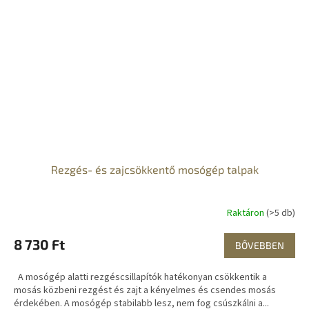
Rezgés- és zajcsökkentő mosógép talpak
Raktáron
(>5 db)
8 730 Ft
BŐVEBBEN
A mosógép alatti rezgéscsillapítók hatékonyan csökkentik a
mosás közbeni rezgést és zajt a kényelmes és csendes mosás
érdekében. A mosógép stabilabb lesz, nem fog csúszkálni a...