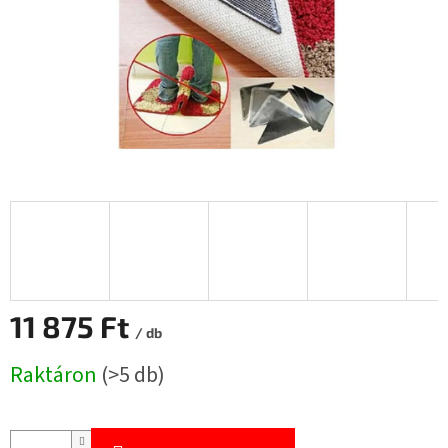
11 875 Ft
/ db
Egységár:
Raktáron
(>5 db)