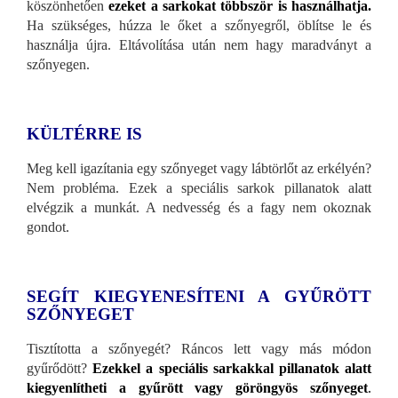
köszönhetően
ezeket a sarkokat többször is használhatja.
Ha szükséges, húzza le őket a szőnyegről, öblítse le és
használja újra. Eltávolítása után nem hagy maradványt a
szőnyegen.
KÜLTÉRRE IS
Meg kell igazítania egy szőnyeget vagy lábtörlőt az erkélyén?
Nem probléma. Ezek a speciális sarkok pillanatok alatt
elvégzik a munkát. A nedvesség és a fagy nem okoznak
gondot.
SEGÍT KIEGYENESÍTENI A GYŰRÖTT
SZŐNYEGET
Tisztította a szőnyegét? Ráncos lett vagy más módon
gyűrődött?
Ezekkel a speciális sarkakkal pillanatok alatt
kiegyenlítheti a gyűrött vagy göröngyös szőnyeget
.