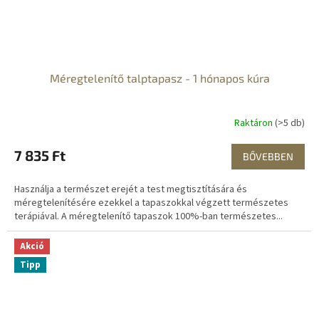
Méregtelenítő talptapasz - 1 hónapos kúra
Raktáron
(>5 db)
7 835 Ft
BŐVEBBEN
Használja a természet erejét a test megtisztítására és
méregtelenítésére ezekkel a tapaszokkal végzett természetes
terápiával. A méregtelenítő tapaszok 100%-ban természetes...
Akció
Tipp