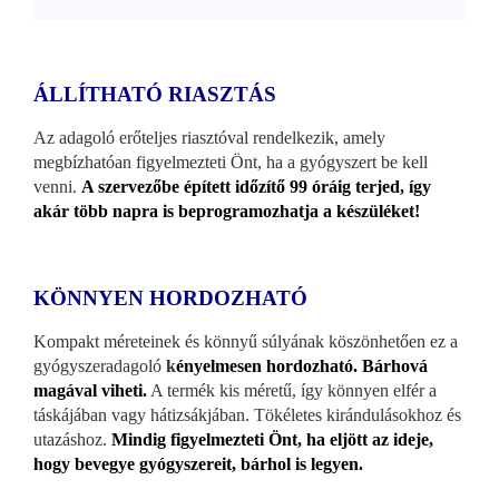
ÁLLÍTHATÓ RIASZTÁS
Az adagoló erőteljes riasztóval rendelkezik, amely
megbízhatóan figyelmezteti Önt, ha a gyógyszert be kell
venni.
A szervezőbe épített időzítő 99 óráig terjed, így
akár több napra is beprogramozhatja a készüléket!
KÖNNYEN HORDOZHATÓ
Kompakt méreteinek és könnyű súlyának köszönhetően ez a
gyógyszeradagoló
k
ényelmesen hordozható. Bárhová
magával viheti.
A termék kis méretű, így könnyen elfér a
táskájában vagy hátizsákjában. Tökéletes kirándulásokhoz és
utazáshoz.
Mindig figyelmezteti Önt, ha eljött az ideje,
hogy bevegye gyógyszereit, bárhol is legyen.