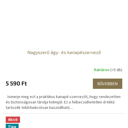
Nagyszerű ágy- és kanapészervező
Raktáron
(>5 db)
5 590 Ft
BŐVEBBEN
Ismerje meg ezt a praktikus kanapé-szervezőt, hogy rendezetten
és biztonságosan tárolja holmiját. Ez a felbecsülhetetlen értékű
tartozék többfunkciósan használható....
Akció
Tipp