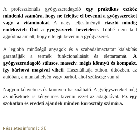
A professzionális gyógyszeradagoló
egy praktikus eszköz
mindenki számára, hogy ne felejtse el bevenni a gyógyszereket
vagy a vitaminokat
.
A nagy teljesítményű
riasztó mindig
emlékezteti Önt a gyógyszerek bevételére.
Többé nem kell
aggódnia amiatt, hogy elfelejti bevenni a gyógyszerét.
A legjobb minőségű anyagok és a szabadalmaztatott kialakítás
garantálják a termék funkcionalitását és élettartamát.
A
gyógyszeradagoló stílusos, masszív, mégis könnyű és kompakt,
így bárhová magával viheti
.
Használhatja otthon, útközben, az
autóban, a munkahelyén vagy bárhol, ahol szüksége van rá.
Nagyon kényelmes és könnyen használható. A gyógyszereket még
az időseknek is kényelmes kivenni ezzel az adagolóval.
Ez egy
szokatlan és eredeti ajándék minden korosztály számára.
Részletes információ