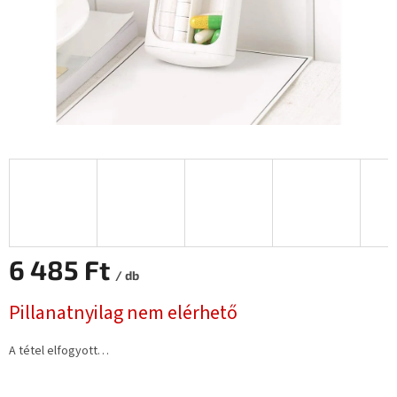
6 485 Ft
/ db
Egységár:
Pillanatnyilag nem elérhető
A tétel elfogyott…