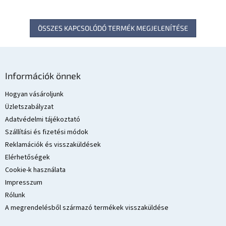
ÖSSZES KAPCSOLÓDÓ TERMÉK MEGJELENÍTÉSE
L
á
Információk önnek
b
l
Hogyan vásároljunk
é
Üzletszabályzat
c
Adatvédelmi tájékoztató
Szállítási és fizetési módok
Reklamációk és visszaküldések
Elérhetőségek
Cookie-k használata
Impresszum
Rólunk
A megrendelésből származó termékek visszaküldése