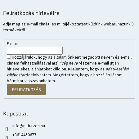
Feliratkozás hírlevélre
Adja meg az e-mail címét, és mi tájékoztatást küldünk webáruházunk új
termékeiről.
E-mail
Hozzájárulok, hogy az általam önként megadott nevem és e-mail
címem felhasználásával a(z)
*cég neve
részemre e-mail útján
hírleveleket, ajánlatokat küldjön. Kijelentem, hogy az
adatkezelési
tájékoztatót
elolvastam. Megértettem, hogy a hozzájárulásom
bármikor visszavonhatom.
FELIRATKOZÁS
Kapcsolat
info
@
naturzon.hu
+3614450677