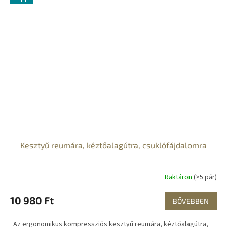
Kesztyű reumára, kéztőalagútra, csuklófájdalomra
Raktáron
(>5 pár)
10 980 Ft
BŐVEBBEN
Az ergonomikus kompressziós kesztyű reumára, kéztőalagútra,