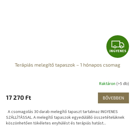
I
INGYENES
N
Terápiás melegítő tapaszok – 1 hónapos csomag
G
Y
Raktáron
(>5 db)
E
17 270 Ft
BŐVEBBEN
N
A csomagolás 30 darab melegítő tapaszt tartalmaz INGYENES
E
SZÁLLÍTÁSSAL. A melegítő tapaszok egyedülálló összetételüknek
köszönhetően tökéletes enyhülést és terápiás hatást...
S