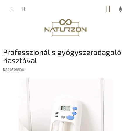
Ugrás
KOSÁR
a
fő
tartalomhoz
Professzionális gyógyszeradagoló
riasztóval
DS20508938