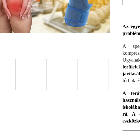
Az egye
problémá
A speci
kompress
Ugyana
területe
javításá
férfiak 
A terá
használ
iskoláb
rá. A c
eszközké