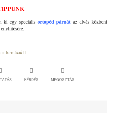
TIPPÜNK
n ki egy speciális
ortopéd párnát
az alvás közbeni
 enyhítésére.
s információ
TATÁS
KÉRDÉS
MEGOSZTÁS