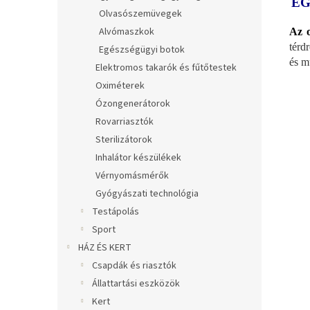
EG
Olvasószemüvegek
Alvómaszkok
Az o
térd
Egészségügyi botok
és m
Elektromos takarók és fűtőtestek
Oximéterek
Ózongenerátorok
Rovarriasztók
Sterilizátorok
Inhalátor készülékek
Vérnyomásmérők
Gyógyászati technológia
Testápolás
Sport
HÁZ ÉS KERT
Csapdák és riasztók
Állattartási eszközök
Kert