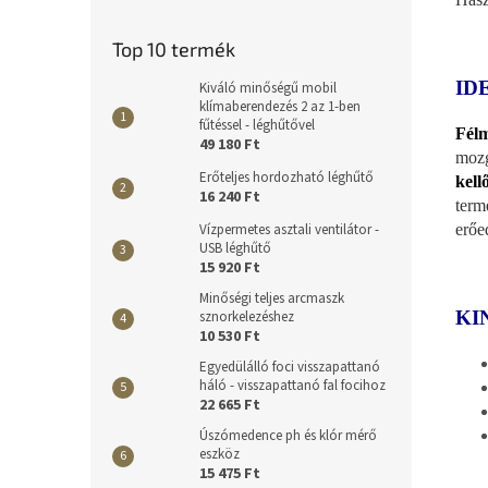
Top 10 termék
ID
Kiváló minőségű mobil
klímaberendezés 2 az 1-ben
fűtéssel - léghűtővel
Félm
49 180 Ft
mozg
Erőteljes hordozható léghűtő
kell
16 240 Ft
term
Vízpermetes asztali ventilátor -
erőe
USB léghűtő
15 920 Ft
Minőségi teljes arcmaszk
KI
sznorkelezéshez
10 530 Ft
Egyedülálló foci visszapattanó
háló - visszapattanó fal focihoz
22 665 Ft
Úszómedence ph és klór mérő
eszköz
15 475 Ft