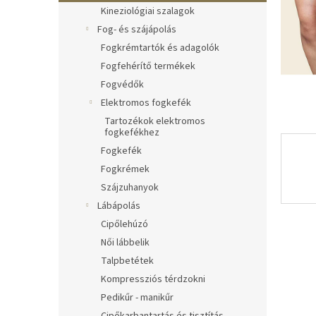
l
Kineziológiai szalagok
Fog- és szájápolás
Fogkrémtartók és adagolók
Fogfehérítő termékek
Fogvédők
Elektromos fogkefék
Tartozékok elektromos
fogkefékhez
Fogkefék
Fogkrémek
Szájzuhanyok
Lábápolás
Cipőlehúzó
Női lábbelik
Talpbetétek
Kompressziós térdzokni
Pedikűr - manikűr