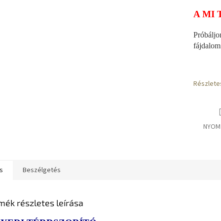
A MI 
Próbáljo
fájdalom
Részlete
NYOM
s
Beszélgetés
mék részletes leírása