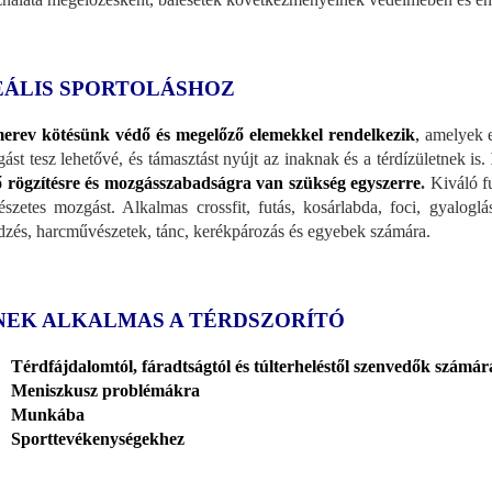
EÁLIS SPORTOLÁSHOZ
erev kötésünk védő és megelőző elemekkel rendelkezik
,
amelyek er
ást tesz lehetővé, és támasztást nyújt az inaknak és a térdízületnek is.
ő rögzítésre és mozgásszabadságra van szükség egyszerre
.
Kiváló fu
észetes mozgást. Alkalmas crossfit, futás, kosárlabda, foci, gyaloglás,
dzés, harcművészetek, tánc, kerékpározás és egyebek számára.
NEK ALKALMAS A TÉRDSZORÍTÓ
Térdfájdalomtól, fáradtságtól és túlterheléstől szenvedők számár
Meniszkusz problémákra
Munkába
Sporttevékenységekhez