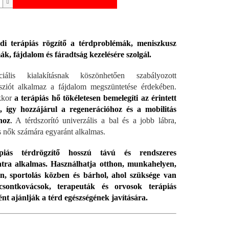
di terápiás rögzítő a térdproblémák, meniszkusz
k, fájdalom és fáradtság kezelésére szolgál.
ális kialakításnak köszönhetően szabályozott
ziót alkalmaz a fájdalom megszüntetése érdekében.
kkor
a terápiás hő tökéletesen bemelegíti az érintett
t, így hozzájárul a regenerációhoz és a mobilitás
hoz
.
A térdszorító univerzális a bal és a jobb lábra,
és nők számára egyaránt alkalmas.
piás térdrögzítő hosszú távú és rendszeres
atra alkalmas. Használhatja otthon, munkahelyen,
an, sportolás közben és bárhol, ahol szüksége van
sontkovácsok, terapeuták és orvosok terápiás
nt ajánlják a térd egészségének javítására.