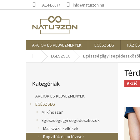
Ugrás
+3614450677
info@naturzon.hu
a
fő
tartalomhoz
AKCIÓK ÉS KEDVEZMÉNYEK
EGÉSZSÉG
HÁZ ÉS
Kezdőlap
EGÉSZSÉG
Egészségügyi segédeszközö
O
Térd
l
Kategóriák
d
Kategóriák
átugrása
Akció
a
l
AKCIÓK ÉS KEDVEZMÉNYEK
s
EGÉSZSÉG
ó
Mi kínozza?
p
a
Egészségügyi segédeszközök
n
Masszázs kellékek
e
Rögzítők és ortézisek