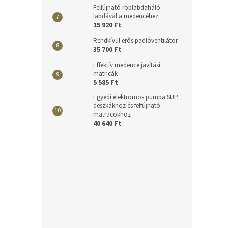
Felfújható röplabdaháló
labdával a medencéhez
15 920 Ft
Rendkívül erős padlóventilátor
35 700 Ft
Effektív medence javítási
matricák
5 585 Ft
Egyedi elektromos pumpa SUP
deszkákhoz és felfújható
matracokhoz
40 640 Ft