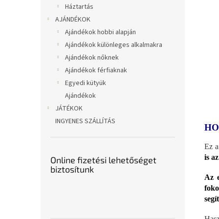
Háztartás
AJÁNDÉKOK
Ajándékok hobbi alapján
Ajándékok különleges alkalmakra
Ajándékok nőknek
Ajándékok férfiaknak
Egyedi kütyük
Ajándékok
JÁTÉKOK
INGYENES SZÁLLÍTÁS
HO
Ez 
is az
Online fizetési lehetőséget
biztosítunk
Az 
foko
segí
Hasz