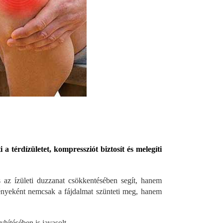
 a térdízületet, kompressziót biztosít és melegíti
az ízületi duzzanat csökkentésében segít, hanem
yeként nemcsak a fájdalmat szünteti meg, hanem
ítésében is javasolt.