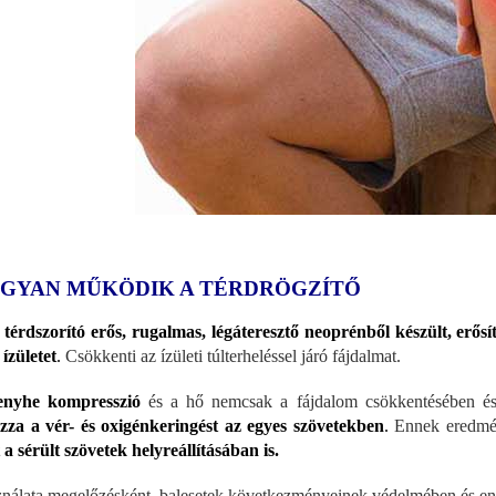
GYAN MŰKÖDIK A TÉRDRÖGZÍTŐ
a
térdszorító erős, rugalmas, légáteresztő neoprénből készült, erősíti
 ízületet
.
Csökkenti az ízületi túlterheléssel járó fájdalmat.
enyhe kompresszió
és a hő nemcsak a fájdalom csökkentésében és 
zza a vér- és oxigénkeringést az egyes szövetekben
.
Ennek eredmén
t a sérült szövetek helyreállításában is.
nálata megelőzésként, balesetek következményeinek védelmében és enyh