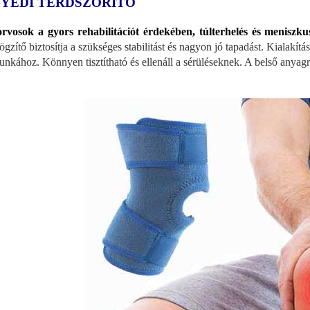
YEDI TÉRDSZORÍTÓ
rvosok a gyors rehabilitációt érdekében, túlterhelés és meniszku
rögzítő biztosítja a szükséges stabilitást és nagyon jó tapadást. Kialakí
unkához. Könnyen tisztítható és ellenáll a sérüléseknek. A belső anyagré