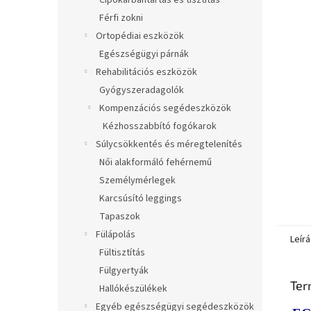
Cipőkarbantartás és tisztítás
Férfi zokni
Ortopédiai eszközök
Egészségügyi párnák
Rehabilitációs eszközök
Gyógyszeradagolók
Kompenzációs segédeszközök
Kézhosszabbító fogókarok
Súlycsökkentés és méregtelenítés
Női alakformáló fehérnemű
Személymérlegek
Karcsúsító leggings
Tapaszok
Fülápolás
Leírá
Fültisztítás
Fülgyertyák
Ter
Hallókészülékek
Egyéb egészségügyi segédeszközök