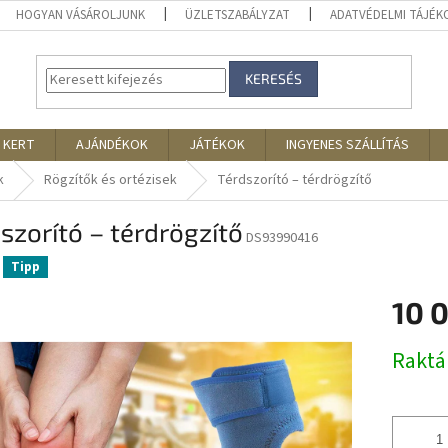
HOGYAN VÁSÁROLJUNK
ÜZLETSZABÁLYZAT
ADATVÉDELMI TÁJÉ
KERESÉS
 KERT
AJÁNDÉKOK
JÁTÉKOK
INGYENES SZÁLLÍTÁS
k
Rögzítők és ortézisek
Térdszorító – térdrögzítő
szorító – térdrögzítő
DS93990416
Tipp
10 
Egységár
Rakt