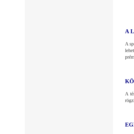
A 
A sp
lehe
prém
KÖ
A té
rögz
EG