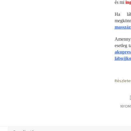
és mi
ing
Ha láb
megkön
masszáz
Amennyib
esetleg 
akupres
lábujjko
Részlete
NYOM