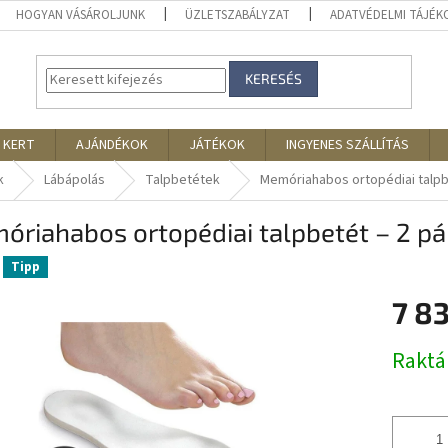
HOGYAN VÁSÁROLJUNK
ÜZLETSZABÁLYZAT
ADATVÉDELMI TÁJÉ
KERESÉS
 KERT
AJÁNDÉKOK
JÁTÉKOK
INGYENES SZÁLLÍTÁS
k
Lábápolás
Talpbetétek
Memóriahabos ortopédiai talpb
riahabos ortopédiai talpbetét – 2 pá
Tipp
7 8
Egységár
Rakt