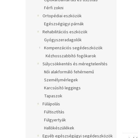
Cipőkarbantartás és tisztítás
Férfi zokni
Ortopédiai eszközök
Egészségügyi párnák
Rehabilitációs eszközök
Gyógyszeradagolók
Kompenzációs segédeszközök
Kézhosszabbító fogókarok
Súlycsökkentés és méregtelenítés
Női alakformáló fehérnemű
Személymérlegek
Karcsúsító leggings
Tapaszok
Fülápolás
Fültisztítás
Fülgyertyák
Hallókészülékek
Egyéb egészségügyi segédeszközök