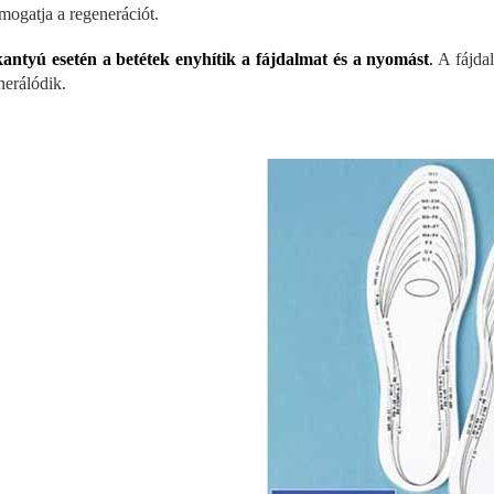
ámogatja a regenerációt.
antyú esetén a betétek enyhítik a fájdalmat és a nyomást
.
A fájdal
nerálódik.