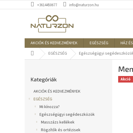
Ugrás
+3614450677
info@naturzon.hu
a
fő
tartalomhoz
AKCIÓK ÉS KEDVEZMÉNYEK
EGÉSZSÉG
HÁZ ÉS
Kezdőlap
EGÉSZSÉG
Egészségügyi segédeszközö
O
Memó
l
Kategóriák
d
Kategóriák
átugrása
Akció
a
l
AKCIÓK ÉS KEDVEZMÉNYEK
s
EGÉSZSÉG
ó
Mi kínozza?
p
a
Egészségügyi segédeszközök
n
Masszázs kellékek
e
Rögzítők és ortézisek