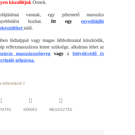
yen kiszállítjuk
Önnek.
fájdalmai vannak, egy pihentető masszázs
nyebbülést hozhat.
Itt egy
egyedülálló
skészüléket
talál.
en lúdtalppal vagy magas lábboltozatal küszködik,
talp reflexmasszázsra lenne szüksége, alkalmas lehet az
szúrás masszázsszőnyeg
vagy
a
bütyökvédő és
rrigáló gélpárna.
s információ
TATÁS
KÉRDÉS
MEGOSZTÁS