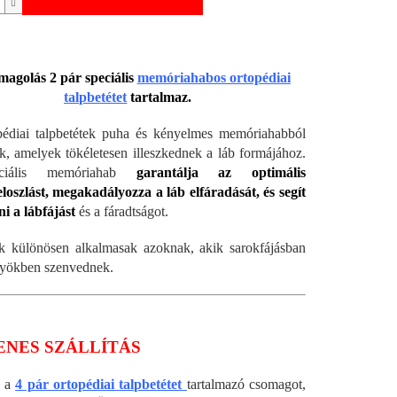
magolás 2 pár speciális
memóriahabos ortopédiai
talpbetétet
tartalmaz.
édiai talpbetétek puha és kényelmes memóriahabból
k, amelyek tökéletesen illeszkednek a láb formájához.
iális memóriahab
garantálja az optimális
oszlást, megakadályozza a láb elfáradását, és segít
i a lábfájást
és a fáradtságot.
k különösen alkalmasak azoknak, akik sarokfájásban
työkben szenvednek.
ENES SZÁLLÍTÁS
a a
4 pár ortopédiai talpbetétet
tartalmazó csomagot,