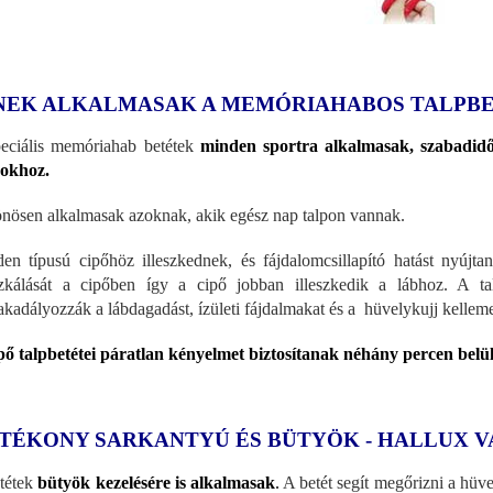
NEK ALKALMASAK A MEMÓRIAHABOS TALPB
eciális memóriahab betétek
minden sportra alkalmasak, szabadidő
sokhoz.
nösen alkalmasak azoknak, akik egész nap talpon vannak.
en típusú cipőhöz illeszkednek, és fájdalomcsillapító hatást nyúj
zkálását a cipőben így a cipő jobban illeszkedik a lábhoz. A ta
kadályozzák a lábdagadást, ízületi fájdalmakat és a hüvelykujj kelleme
pő talpbetétei páratlan kényelmet biztosítanak néhány percen belül
TÉKONY SARKANTYÚ ÉS BÜTYÖK - HALLUX V
tétek
bütyök kezelésére is alkalmasak
.
A betét segít megőrizni a hüvel