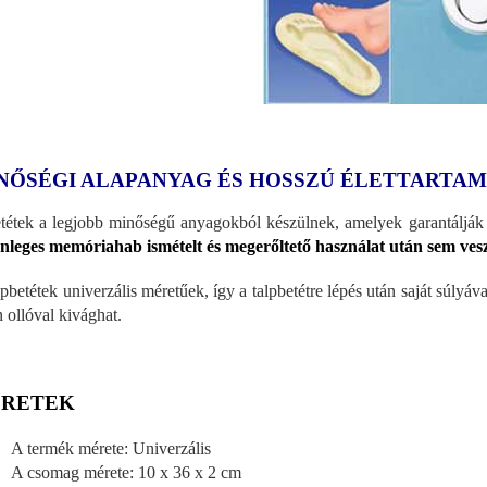
NŐSÉGI ALAPANYAG ÉS HOSSZÚ ÉLETTARTAM
tétek a legjobb minőségű anyagokból készülnek, amelyek garantálják a
nleges memóriahab ismételt és megerőltető használat után sem vesz
lpbetétek univerzális méretűek, így a talpbetétre lépés után saját súlyáv
n ollóval kivághat.
RETEK
A termék mérete: Univerzális
A csomag mérete: 10 x 36 x 2 cm