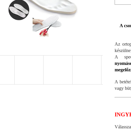
A cso
Az ortop
készülne
A spec
nyomásel
megelőzn
A betéte
vagy bü
INGY
Válassz