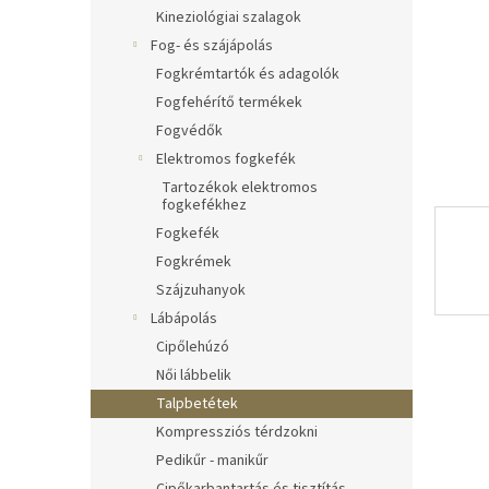
l
Kineziológiai szalagok
Fog- és szájápolás
Fogkrémtartók és adagolók
Fogfehérítő termékek
Fogvédők
Elektromos fogkefék
Tartozékok elektromos
fogkefékhez
Fogkefék
Fogkrémek
Szájzuhanyok
Lábápolás
Cipőlehúzó
Női lábbelik
Talpbetétek
Kompressziós térdzokni
Pedikűr - manikűr