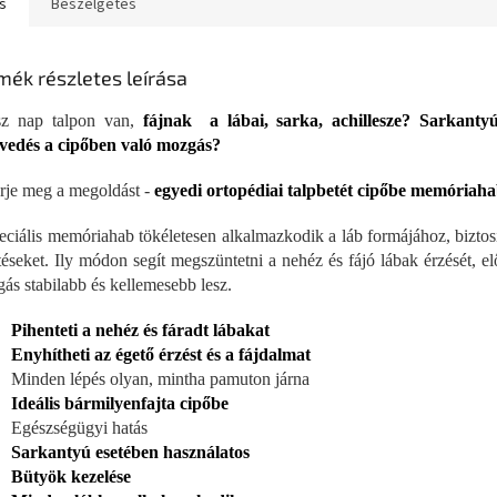
s
Beszélgetés
mék részletes leírása
sz nap talpon van,
fájnak a lábai, sarka, achillesze? Sarkan
vedés a cipőben való mozgás?
rje meg a megoldást -
egyedi ortopédiai talpbetét cipőbe memóriah
eciális memóriahab tökéletesen alkalmazkodik a láb formájához, biztos
téseket. Ily módon segít megszüntetni a nehéz és fájó lábak érzését, el
ás stabilabb és kellemesebb lesz.
Pihenteti a nehéz és fáradt lábakat
Enyhítheti az égető érzést és a fájdalmat
Minden lépés olyan, mintha pamuton járna
Ideális bármilyenfajta cipőbe
Egészségügyi hatás
Sarkantyú esetében használatos
Bütyök kezelése