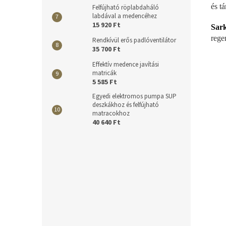
és t
Felfújható röplabdaháló
labdával a medencéhez
15 920 Ft
Sark
rege
Rendkívül erős padlóventilátor
35 700 Ft
Effektív medence javítási
matricák
5 585 Ft
Egyedi elektromos pumpa SUP
deszkákhoz és felfújható
matracokhoz
40 640 Ft