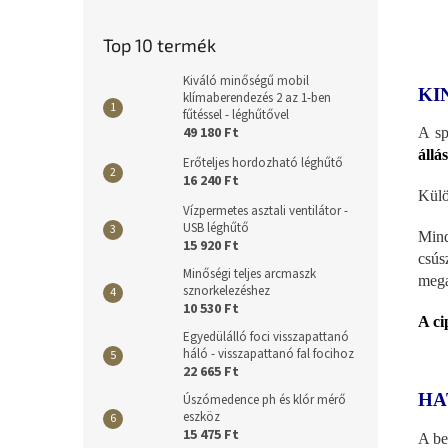
Top 10 termék
Kiváló minőségű mobil
KI
klímaberendezés 2 az 1-ben
fűtéssel - léghűtővel
49 180 Ft
A sp
állá
Erőteljes hordozható léghűtő
16 240 Ft
Külö
Vízpermetes asztali ventilátor -
USB léghűtő
Mind
15 920 Ft
csús
Minőségi teljes arcmaszk
mega
sznorkelezéshez
10 530 Ft
A ci
Egyedülálló foci visszapattanó
háló - visszapattanó fal focihoz
22 665 Ft
HA
Úszómedence ph és klór mérő
eszköz
15 475 Ft
A be