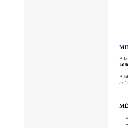
MI
A be
külö
A ta
aztá
MÉ