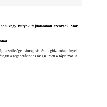
tyúban vagy bütyök fájdalomban szenved? Már
abból
.
ítja a szükséges támogatást és megbízhatóan elnyeli
ősegíti a regenerációt és megszünteti a fájdalmat. A