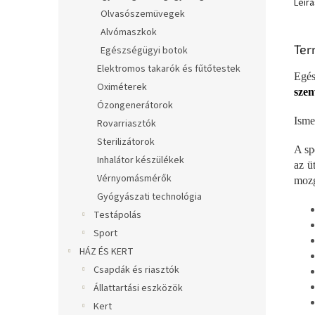
Leírá
Olvasószemüvegek
Alvómaszkok
Ter
Egészségügyi botok
Elektromos takarók és fűtőtestek
Egé
Oximéterek
szen
Ózongenerátorok
Isme
Rovarriasztók
Sterilizátorok
A sp
Inhalátor készülékek
az ü
Vérnyomásmérők
mozg
Gyógyászati technológia
Testápolás
Sport
HÁZ ÉS KERT
Csapdák és riasztók
Állattartási eszközök
Kert