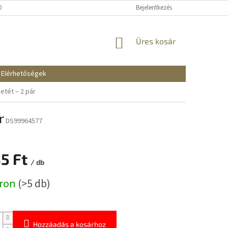
KOZTATÓ
SZÁLLÍTÁSI ÉS FIZETÉSI MÓDOK
Bejelentkezés
REKLAMÁCIÓK ÉS VISSZAKÜ
KOSÁR
Üres kosár
Elérhetőségek
etét – 2 pár
r
DS99964577
35 Ft
/ db
:
áron
(>5 db)
Hozzáadás a kosárhoz