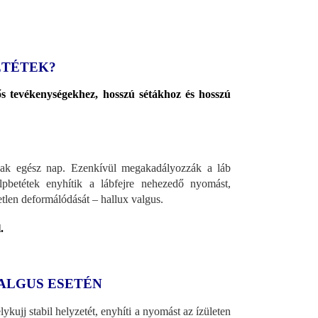
ETÉTEK?
s tevékenységekhez, hosszú sétákhoz és hosszú
tanak egész nap. Ezenkívül megakadályozzák a láb
lpbetétek enyhítik a lábfejre nehezedő nyomást,
tlen deformálódását – hallux valgus.
.
ALGUS ESETÉN
ykujj stabil helyzetét, enyhíti a nyomást az ízületen