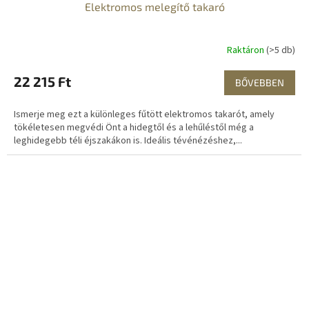
Elektromos melegítő takaró
Raktáron
(>5 db)
22 215 Ft
BŐVEBBEN
Ismerje meg ezt a különleges fűtött elektromos takarót, amely
tökéletesen megvédi Önt a hidegtől és a lehűléstől még a
leghidegebb téli éjszakákon is. Ideális tévénézéshez,...