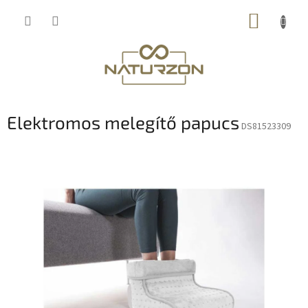
Ugrás
KOSÁR
a
fő
tartalomhoz
Elektromos melegítő papucs
DS81523309