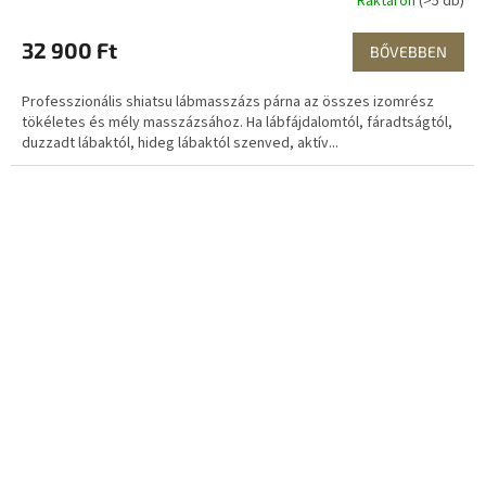
Raktáron
(>5 db)
32 900 Ft
BŐVEBBEN
Professzionális shiatsu lábmasszázs párna az összes izomrész
tökéletes és mély masszázsához. Ha lábfájdalomtól, fáradtságtól,
duzzadt lábaktól, hideg lábaktól szenved, aktív...