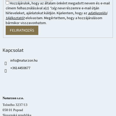
Hozzájárulok, hogy az általam önként megadott nevem és e-mail
címem felhasználásával a(z)
*cég neve
részemre e-mail útján
hírleveleket, ajánlatokat küldjön. Kijelentem, hogy az
adatkezelési
tájékoztatót
elolvastam. Megértettem, hogy a hozzájárulásom
bármikor visszavonhatom.
FELIRATKOZÁS
Kapcsolat
info
@
naturzon.hu
+3614450677
Naturzon s.r.o.
Tolstého 3237/13
058 01 Poprad
Slovenská republika