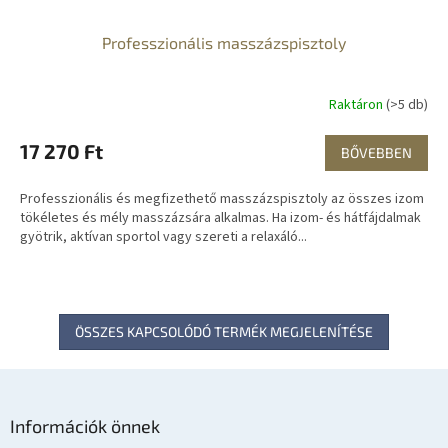
Professzionális masszázspisztoly
Raktáron
(>5 db)
17 270 Ft
BŐVEBBEN
Professzionális és megfizethető masszázspisztoly az összes izom
tökéletes és mély masszázsára alkalmas. Ha izom- és hátfájdalmak
gyötrik, aktívan sportol vagy szereti a relaxáló...
ÖSSZES KAPCSOLÓDÓ TERMÉK MEGJELENÍTÉSE
L
á
Információk önnek
b