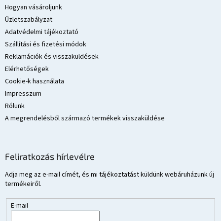
l
Hogyan vásároljunk
é
Üzletszabályzat
c
Adatvédelmi tájékoztató
Szállítási és fizetési módok
Reklamációk és visszaküldések
Elérhetőségek
Cookie-k használata
Impresszum
Rólunk
A megrendelésből származó termékek visszaküldése
Feliratkozás hírlevélre
Adja meg az e-mail címét, és mi tájékoztatást küldünk webáruházunk új
termékeiről.
E-mail