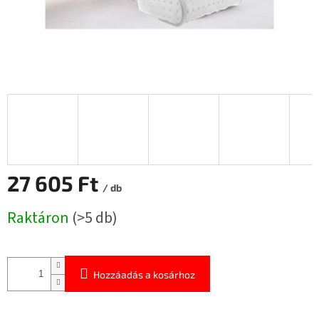
27 605 Ft
/ db
Egységár:
Raktáron
(>5 db)
Hozzáadás a kosárhoz