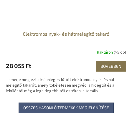
Elektromos nyak- és hátmelegítő takaró
Raktáron
(>5 db)
28 055 Ft
BŐVEBBEN
Ismerje meg ezt a különleges fűtött elektromos nyak- és hát
melegítő takarót, amely tökéletesen megvédi a hidegtől és a
lehűléstől még a leghidegebb téli estéken is. Ideális...
ÖSSZES HASONLÓ TERMÉKEK MEGJELENÍTÉSE