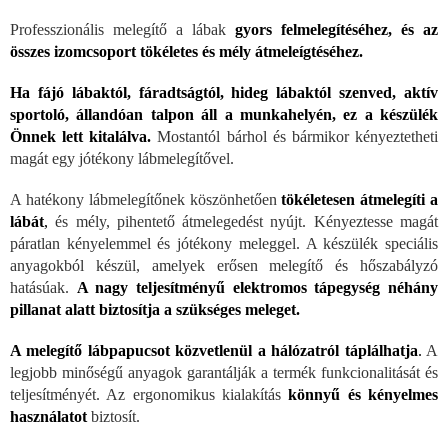
Professzionális melegítő a lábak
gyors felmelegítéséhez, és az
összes izomcsoport tökéletes és mély átmeleígtéséhez.
Ha fájó lábaktól, fáradtságtól, hideg lábaktól szenved, aktív
sportoló, állandóan talpon áll a munkahelyén, ez a készülék
Önnek lett kitalálva.
Mostantól bárhol és bármikor kényeztetheti
magát egy jótékony lábmelegítővel.
A hatékony lábmelegítőnek köszönhetően
tökéletesen átmelegíti a
lábát
,
és mély, pihentető átmelegedést nyújt. Kényeztesse magát
páratlan kényelemmel és jótékony meleggel. A készülék speciális
anyagokból készül, amelyek erősen melegítő és hőszabályzó
hatásúak.
A nagy teljesítményű elektromos tápegység néhány
pillanat alatt biztosítja a szükséges meleget.
A melegítő lábpapucsot közvetlenül a hálózatról táplálhatja
.
A
legjobb minőségű anyagok garantálják a termék funkcionalitását és
teljesítményét. Az ergonomikus kialakítás
könnyű és kényelmes
használatot
biztosít.