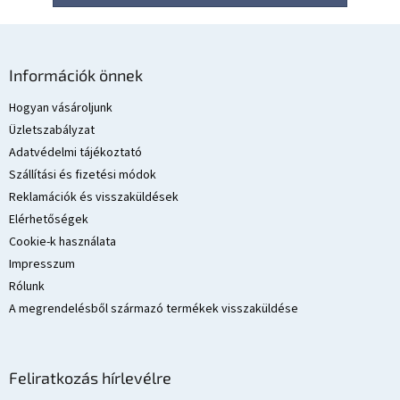
L
á
Információk önnek
b
l
Hogyan vásároljunk
é
Üzletszabályzat
c
Adatvédelmi tájékoztató
Szállítási és fizetési módok
Reklamációk és visszaküldések
Elérhetőségek
Cookie-k használata
Impresszum
Rólunk
A megrendelésből származó termékek visszaküldése
Feliratkozás hírlevélre