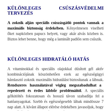
KÜLÖNLEGES CSÚSZÁSVÉDELMI
TERVEZÉS
A zoknik alján speciális csúszásgátló pontok vannak a
maximális biztonság érdekében.
Kényelmesen viselheti
őket napközben papucs helyett, vagy akár alvás közben is.
Biztos lehet benne, hogy még a laminált padlón sem csúszik.
KÜLÖNLEGES HIDRATÁLÓ HATÁS
A vitaminokkal és speciális olajokkal dúsított gél aktív
kombinációjának köszönhetően ezek az egészségügyi
hámlasztó zoknik maximális hidratálást biztosítanak a lábnak.
Rendszeres használatával végleg megszabadulhat a
repedezett és érdes lábbőr problémáitól
.
A speciális
gélkitöltés fokozatosan és hosszú távon szabadítja fel a
hatóanyagokat. Szebb és egészségesebb lábak mindössze 7
nap alatt. A kívánt állapot elérése érdekében javasoljuk, hogy