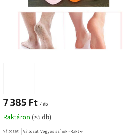
7 385 Ft
/ db
Egységár:
Raktáron
(>5 db)
Változat