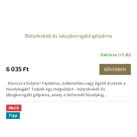
Bütyökvédő és lábujjkorrigáló gélpárna
Raktáron
(>5 db)
6 035 Ft
BŐVEBBEN
Kínozza a bütyke? Fájdalmas, kellemetlen vagy égető érzések a
hüvelykujján? Tudunk egy megoldást – bütyökvédő és
lábujjkorrigáló gélpárna, amely a deformált hüvelykujj...
Akció
Tipp