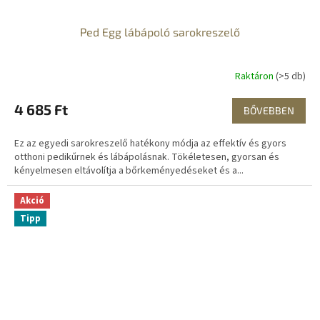
Ped Egg lábápoló sarokreszelő
Raktáron
(>5 db)
4 685 Ft
BŐVEBBEN
Ez az egyedi sarokreszelő hatékony módja az effektív és gyors
otthoni pedikűrnek és lábápolásnak. Tökéletesen, gyorsan és
kényelmesen eltávolítja a bőrkeményedéseket és a...
Akció
Tipp