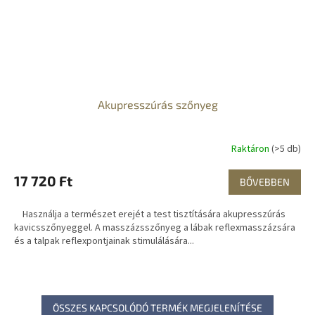
Akupresszúrás szőnyeg
Raktáron
(>5 db)
17 720 Ft
BŐVEBBEN
Használja a természet erejét a test tisztítására akupresszúrás
kavicsszőnyeggel. A masszázsszőnyeg a lábak reflexmasszázsára
és a talpak reflexpontjainak stimulálására...
ÖSSZES KAPCSOLÓDÓ TERMÉK MEGJELENÍTÉSE