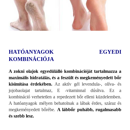
HATÓANYAGOK EGYEDI
KOMBINÁCIÓJA
A zokni olajok egyedülálló kombinációját tartalmazza a
maximális hidratálás, és a feszült és megkeményedett bőr
kisimítása érdekében.
Az aktív gél levendula-, olíva- és
jojobaolajat tartalmaz, E -vitaminnal dúsítva. Ez a
kombináció verhetetlen a repedezett bőr elleni küzdelemben.
A hatóanyagok mélyen behatolnak a lábak érdes, száraz és
megkeményedett bőrébe.
A lábbőr puhább, rugalmasabb
és szebb lesz.