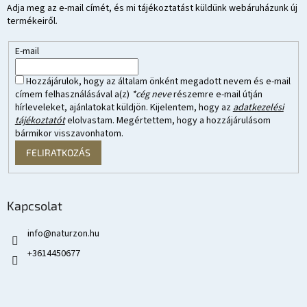
Adja meg az e-mail címét, és mi tájékoztatást küldünk webáruházunk új
termékeiről.
E-mail
Hozzájárulok, hogy az általam önként megadott nevem és e-mail
címem felhasználásával a(z)
*cég neve
részemre e-mail útján
hírleveleket, ajánlatokat küldjön. Kijelentem, hogy az
adatkezelési
tájékoztatót
elolvastam. Megértettem, hogy a hozzájárulásom
bármikor visszavonhatom.
FELIRATKOZÁS
Kapcsolat
info
@
naturzon.hu
+3614450677