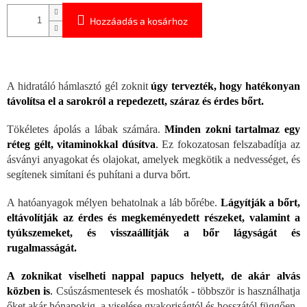
Hozzáadás a kosárhoz
A hidratáló hámlasztó gél zoknit
úgy tervezték, hogy hatékonyan
távolítsa el a sarokról a repedezett, száraz és érdes bőrt.
Tökéletes ápolás a lábak számára.
Minden zokni tartalmaz egy
réteg gélt, vitaminokkal dúsítva
.
Ez fokozatosan felszabadítja az
ásványi anyagokat és olajokat, amelyek megkötik a nedvességet, és
segítenek simítani és puhítani a durva bőrt.
A hatóanyagok mélyen behatolnak a láb bőrébe.
Lágyítják a bőrt,
eltávolítják az érdes és megkeményedett részeket, valamint a
tyúkszemeket, és visszaállítják a bőr lágyságát és
rugalmasságát.
A zoknikat viselheti nappal papucs helyett, de akár alvás
közben is
.
Csúszásmentesek és moshatók - többször is használhatja
őket akár hónapokig, a viselése gyakoriságtól és hosszától függően.