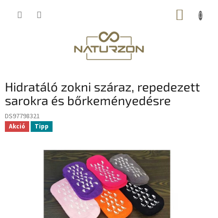
Ugrás
KOSÁR
a
fő
tartalomhoz
Hidratáló zokni száraz, repedezett
sarokra és bőrkeményedésre
DS97798321
Akció
Tipp