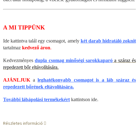
A MI TIPPÜNK
Ide kattintva talál egy csomagot, amely
két darab hidratáló zoknit
tartalmaz
kedvező áron
.
Kedvezményes
dupla csomag minőségi sarokkaparó
a száraz és
repedezett bőr eltávolítására.
AJÁNLJUK
a
leghatékonyabb csomagot is a láb száraz és
repedezett bőrének eltávolítására.
További lábápolási termékekért
kattintson ide.
Részletes információ