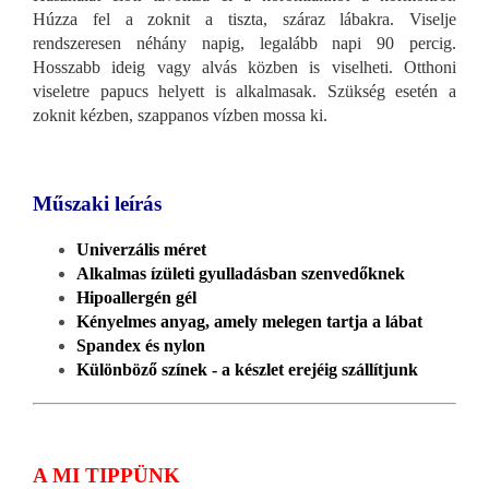
Húzza fel a zoknit a tiszta, száraz lábakra. Viselje
rendszeresen néhány napig, legalább napi 90 percig.
Hosszabb ideig vagy alvás közben is viselheti. Otthoni
viseletre papucs helyett is alkalmasak. Szükség esetén a
zoknit kézben, szappanos vízben mossa ki.
Műszaki leírás
Univerzális méret
Alkalmas ízületi gyulladásban szenvedőknek
Hipoallergén gél
Kényelmes anyag, amely melegen tartja a lábat
Spandex és nylon
Különböző színek - a készlet erejéig szállítjunk
A MI TIPPÜNK