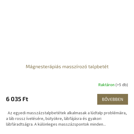
Mágnesterápiás masszírozó talpbetét
Raktáron
(>5 db)
6 035 Ft
BŐVEBBEN
Az egyedi masszázstalpbetétek alkalmasak a lúdtalp problémáira,
a láb rossz ívelésére, bütyökre, lábfájásra és gyakori
lábfáradtságra. A különleges masszázspontok minden...