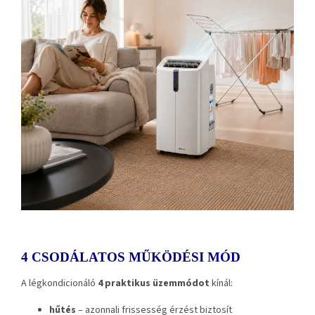
4 CSODÁLATOS MŰKÖDÉSI MÓD
A légkondicionáló
4 praktikus üzemmódot
kínál:
hűtés
– azonnali frissesség érzést biztosít