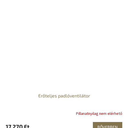
Erőteljes padlóventilátor
Pillanatnyilag nem elérhető
17 270 Ft
BŐVEBBEN