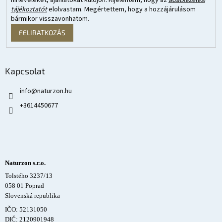
hírleveleket, ajánlatokat küldjön. Kijelentem, hogy az
adatkezelési
tájékoztatót
elolvastam. Megértettem, hogy a hozzájárulásom
bármikor visszavonhatom.
FELIRATKOZÁS
Kapcsolat
info
@
naturzon.hu
+3614450677
Naturzon s.r.o.
Tolstého 3237/13
058 01 Poprad
Slovenská republika
IČO: 52131050
DIČ: 2120901948