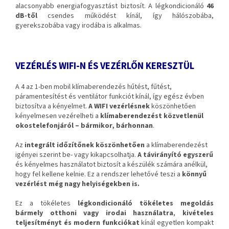
alacsonyabb energiafogyasztást biztosít. A légkondicionáló
46
dB-től
csendes működést kínál, így hálószobába,
gyerekszobába vagy irodába is alkalmas.
VEZÉRLÉS WIFI-N ÉS VEZÉRLŐN KERESZTÜL
A 4 az 1-ben mobil klímaberendezés hűtést, fűtést,
páramentesítést és ventilátor funkciót kínál, így egész évben
biztosítva a kényelmet.
A WIFI vezérlésnek
köszönhetően
kényelmesen vezérelheti a
klímaberendezést közvetlenül
okostelefonjáról – bármikor, bárhonnan
.
Az
integrált időzítőnek köszönhetően
a klímaberendezést
igényei szerint be- vagy kikapcsolhatja.
A távirányító egyszerű
és kényelmes használatot biztosít a készülék számára anélkül,
hogy fel kellene kelnie. Ez a rendszer lehetővé teszi a
könnyű
vezérlést még nagy helyiségekben is.
Ez a tökéletes
légkondicionáló tökéletes megoldás
bármely otthoni vagy irodai használatra
,
kivételes
teljesítményt és modern funkciókat
kínál egyetlen kompakt