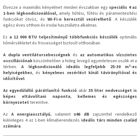
Élvezze a maximális kényelmet minden évszakban egy
speciális 4 az
1-ben légkondicionálóval,
amely hűtési, fűtési és páramentesítési
funkciókat ötvöz, és
Wi-Fi-n keresztül vezérelhető
. A készülék
egész éves otthoni és irodai használatra alkalmas.
Ez
a 12 000 BTU teljesítményű többfunkciós készülék
optimális
hőmérsékletet és frissességet biztosít otthonában.
A dupla ventilátorsebességnek
és
az automatikus vízszintes
oszcillációnak
köszönhetően a hideg levegő egyenletesen oszlik el a
térben.
A légkondicionáló ideális legfeljebb 25-30 m²-es
helyiségekhez
, és
kényelmes vezérlést kínál távirányítóval és
időzítővel
.
Az egyedülálló párátlanító funkció
akár
35 liter nedvességet is
képes eltávolítani naponta
,
kellemes és egészséges
környezetet
teremtve.
Az
A energiaosztályú
, valamint
≥46 dB
zajszinttel rendelkező
különleges 4 az 1-ben klímaberendezés
ideális társ minden család
számára
.