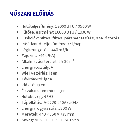
MŰSZAKI ELŐÍRÁS
Hűtőteljesítmény: 12000 BTU / 3500 W
Fűtőteljesítmény: 10000 BTU / 2930 W
Funkciók: hűtés, fűtés, páramentesítés, szellőztetés
Párátlanító teljesítmény: 35 l/nap
Légkeringetés: 440 m3/h
Zajszint: ≥46 dB(A)
Alkalmazási terület: 25-30 m²
Energiaosztály: A
Wi-Fi vezérlés: igen
Távirányító: igen
Időzítő: igen
Éjszakai üzemmód: igen
Hűtőközeg: R290
Tápellátás: AC 220-240V / 50Hz
Energiafogyasztás: 1300 W
Méretek: 440 × 350 × 738 mm
Anyag: ABS + PE + PC + PA + vas