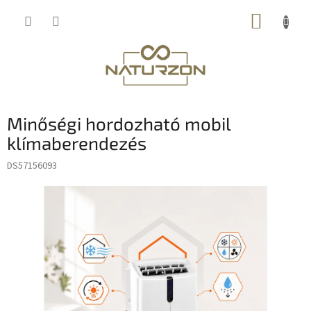
Ugrás
KOSÁR
a
fő
tartalomhoz
Minőségi hordozható mobil
klímaberendezés
DS57156093