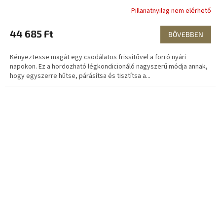
Pillanatnyilag nem elérhető
44 685 Ft
BŐVEBBEN
Kényeztesse magát egy csodálatos frissítővel a forró nyári
napokon. Ez a hordozható légkondicionáló nagyszerű módja annak,
hogy egyszerre hűtse, párásítsa és tisztítsa a...