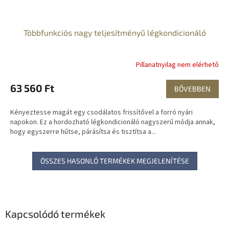
Többfunkciós nagy teljesítményű légkondicionáló
Pillanatnyilag nem elérhető
63 560 Ft
BŐVEBBEN
Kényeztesse magát egy csodálatos frissítővel a forró nyári
napokon. Ez a hordozható légkondicionáló nagyszerű módja annak,
hogy egyszerre hűtse, párásítsa és tisztítsa a...
ÖSSZES HASONLÓ TERMÉKEK MEGJELENÍTÉSE
Kapcsolódó termékek