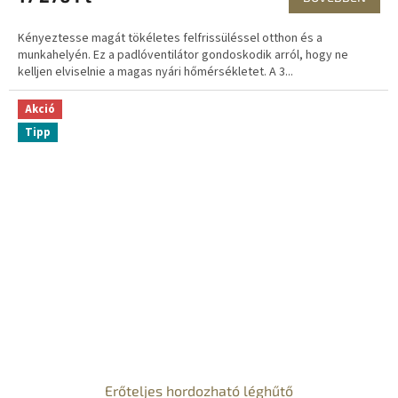
Kényeztesse magát tökéletes felfrissüléssel otthon és a
munkahelyén. Ez a padlóventilátor gondoskodik arról, hogy ne
kelljen elviselnie a magas nyári hőmérsékletet. A 3...
Akció
Tipp
Erőteljes hordozható léghűtő