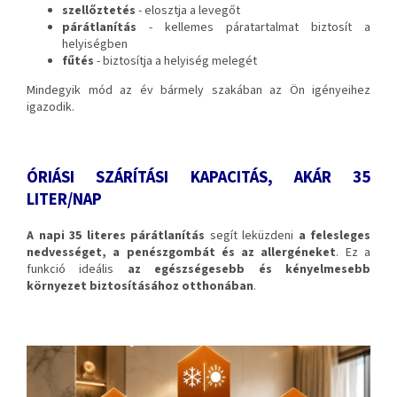
szellőztetés
- elosztja a levegőt
párátlanítás
- kellemes páratartalmat biztosít a
helyiségben
fűtés
- biztosítja a helyiség melegét
Mindegyik mód az év bármely szakában az Ön igényeihez
igazodik.
ÓRIÁSI SZÁRÍTÁSI KAPACITÁS, AKÁR 35
LITER/NAP
A napi 35 literes párátlanítás
segít leküzdeni
a felesleges
nedvességet, a penészgombát és az allergéneket
. Ez a
funkció ideális
az egészségesebb és kényelmesebb
környezet biztosításához otthonában
.