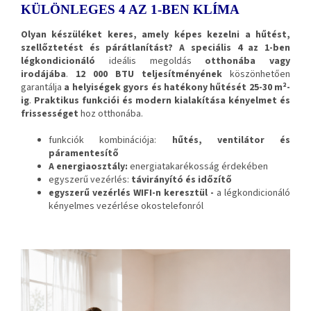
KÜLÖNLEGES 4 AZ 1-BEN KLÍMA
Olyan készüléket keres, amely képes kezelni a hűtést,
szellőztetést és párátlanítást?
A speciális 4 az 1-ben
légkondicionáló
ideális megoldás
otthonába vagy
irodájába
.
12 000 BTU teljesítményének
köszönhetően
garantálja
a helyiségek gyors és hatékony hűtését 25-30 m²-
ig
.
Praktikus funkciói és modern kialakítása
kényelmet és
frissességet
hoz otthonába.
funkciók kombinációja:
hűtés, ventilátor és
páramentesítő
A energiaosztály:
energiatakarékosság érdekében
egyszerű vezérlés:
távirányító és időzítő
egyszerű vezérlés WIFI-n keresztül -
a légkondicionáló
kényelmes vezérlése okostelefonról