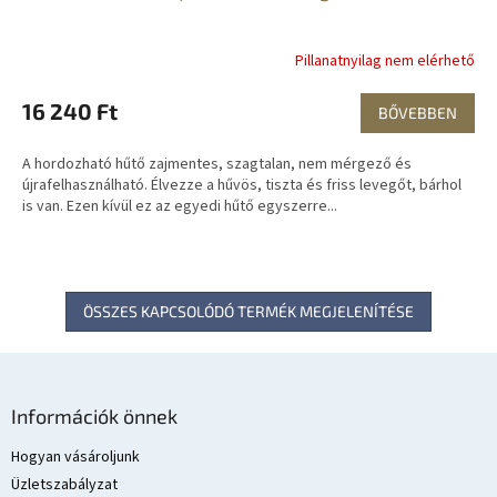
Pillanatnyilag nem elérhető
16 240 Ft
BŐVEBBEN
A hordozható hűtő zajmentes, szagtalan, nem mérgező és
újrafelhasználható. Élvezze a hűvös, tiszta és friss levegőt, bárhol
is van. Ezen kívül ez az egyedi hűtő egyszerre...
ÖSSZES KAPCSOLÓDÓ TERMÉK MEGJELENÍTÉSE
L
á
Információk önnek
b
l
Hogyan vásároljunk
é
Üzletszabályzat