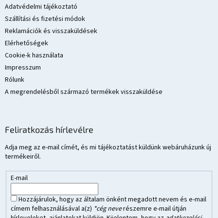
c
Adatvédelmi tájékoztató
Szállítási és fizetési módok
Reklamációk és visszaküldések
Elérhetőségek
Cookie-k használata
Impresszum
Rólunk
A megrendelésből származó termékek visszaküldése
Feliratkozás hírlevélre
Adja meg az e-mail címét, és mi tájékoztatást küldünk webáruházunk új
termékeiről.
E-mail
Hozzájárulok, hogy az általam önként megadott nevem és e-mail
címem felhasználásával a(z)
*cég neve
részemre e-mail útján