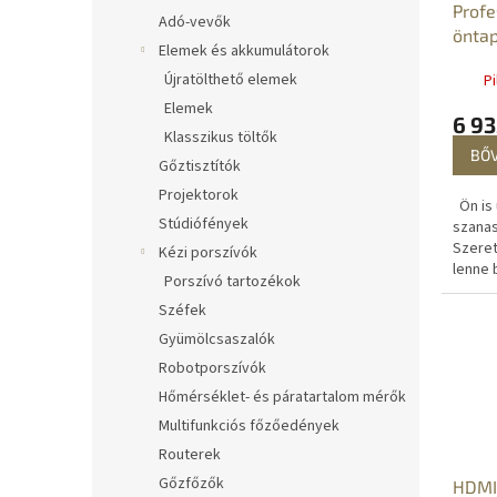
Profe
Adó-vevők
önta
Elemek és akkumulátorok
– 10 
Újratölthető elemek
Pi
Elemek
6 93
Klasszikus töltők
BŐ
Gőztisztítók
Projektorok
Ön is 
Stúdiófények
szanas
Szeret
Kézi porszívók
lenne 
Porszívó tartozékok
hogy a
Széfek
padlór
Gyümölcsaszalók
Robotporszívók
Hőmérséklet- és páratartalom mérők
Multifunkciós főzőedények
Routerek
Gőzfőzők
HDMI 