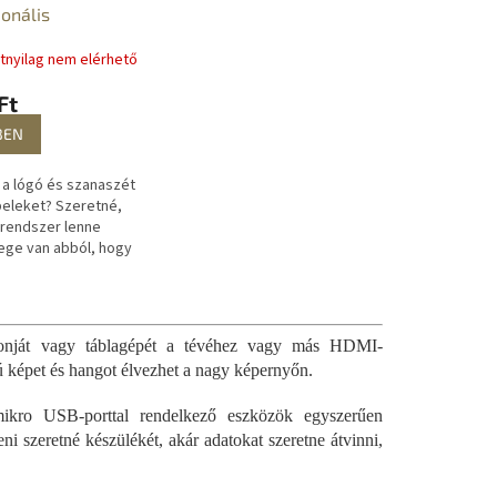
ionális
s kábelrendező
atnyilag nem elérhető
Ft
BEN
a a lógó és szanaszét
eleket? Szeretné,
 rendszer lenne
ege van abból, hogy
olyton a padlóra
r ezek a...
efonját vagy táblagépét a tévéhez vagy más HDMI-
ú képet és hangot élvezhet a nagy képernyőn.
mikro USB-porttal rendelkező eszközök egyszerűen
i szeretné készülékét, akár adatokat szeretne átvinni,