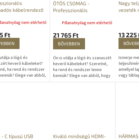
sszionális
Nagy tel
ÖTÖS CSOMAG -
G
padós kábelrendező
vezeték 
Professzionális
db
adapter
öntapadós kábelrendező
Y
llanatnyilag nem elérhető
Pillanatnyilag nem elérhető
– 50 db
E
5 Ft
13 225 
21 765 Ft
VEBBEN
BŐVEB
N
BŐVEBBEN
E
utálja a lógó és
Ismerje me
Ön is utálja a lógó és szanaszét
zét heverő kábeleket?
teljesítmé
heverő kábeleket? Szeretné,
né, ha rend és rendszer
amellyel la
ha rend és rendszer lenne
S
bennük? Elege van abból,
vagy tábla
bennük? Elege van abból, hogy
 kábelek folyton a
keresztül c
a kábelek folyton a padlóra
a esnek? Akkor ezek a...
tévéhez va
esnek? Akkor ezek a...
kívül ez az..
Kiváló minőségű HDMI-
- C típusú USB
HÁRMAS 