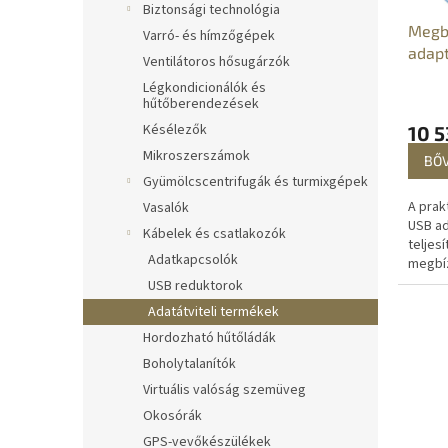
n
Biztonsági technológia
k
d
Megb
Varró- és hímzőgépek
l
e
adap
Ventilátoros hősugárzók
i
z
s
é
Légkondicionálók és
hűtőberendezések
t
s
á
Késélezők
e
10 5
j
Mikroszerszámok
BŐ
a
Gyümölcscentrifugák és turmixgépek
A prak
Vasalók
USB ad
Kábelek és csatlakozók
teljes
Adatkapcsolók
megbíz
intern
USB reduktorok
a korlá
Adatátviteli termékek
Hordozható hűtőládák
Boholytalanítók
Virtuális valóság szemüveg
Okosórák
GPS-vevőkészülékek