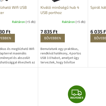
ízható Wifi USB
Kiváló minőségű hub 4
Spirál k
ter
USB porthoz
Raktáron
(>5 db)
Raktáron
(>5 db)
30 Ft
7 835 Ft
6 035 F
VEBBEN
BŐVEBBEN
BŐVEB
tikus és megbízható Wifi
Bemutatunk egy praktikus,
apterrel maximális
rendkívül hatékony, 4 portos
ítménnyel és abszolút
USB 3.0 hubot, amelyet úgy
hatósággal élvezheti az
terveztek, hogy bővítse
etkapcsolatot. Győzze le
csatlakozási lehetőségeit.
tokat, és lépjen be az...
Éppoly kompakt, mint amilyen
erős. Az...
I
INGYENES
N