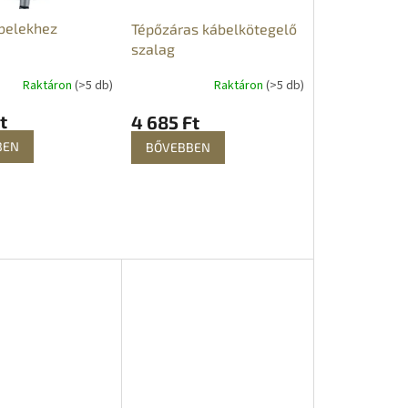
ábelekhez
Tépőzáras kábelkötegelő
szalag
Raktáron
(>5 db)
Raktáron
(>5 db)
t
4 685 Ft
BEN
BŐVEBBEN