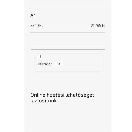
Ár
3340
Ft
21765
Ft
Raktáron
8
Online fizetési lehetőséget
biztosítunk