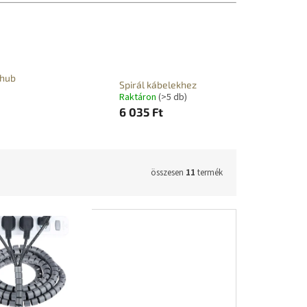
 hub
Spirál kábelekhez
Raktáron
(>5 db)
6 035 Ft
összesen
11
termék