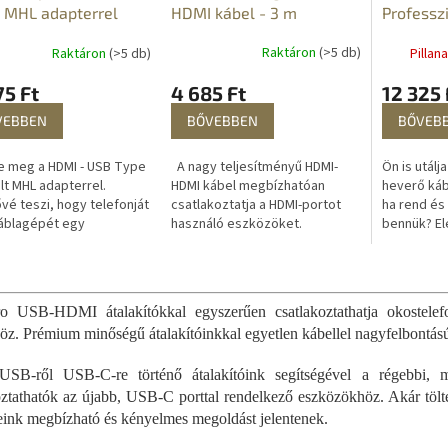
HDMI kábel - 3 m
 MHL adapterrel
Professz
öntapadó
Raktáron
(>5 db)
Raktáron
(>5 db)
Pillan
– 30 db
4 685 Ft
75 Ft
12 325 
BŐVEBBEN
VEBBEN
BŐVEB
A nagy teljesítményű HDMI-
e meg a HDMI - USB Type
Ön is utálj
HDMI kábel megbízhatóan
lt MHL adapterrel.
heverő káb
csatlakoztatja a HDMI-portot
vé teszi, hogy telefonját
ha rend és
használó eszközöket.
áblagépét egy
bennük? El
Televíziókhoz, monitorokhoz,
ányos HDMI-csatlakozón
a kábelek f
projektorokhoz, TV
tül csatlakoztassa TV-
esnek? Akko
L
dekóderekhez,...
gy...
i
s
o USB-HDMI átalakítókkal egyszerűen csatlakoztathatja okostel
t
höz. Prémium minőségű átalakítóinkkal egyetlen kábellel nagyfelbontás
a
i
USB-ről USB-C-re történő átalakítóink segítségével a régebbi, 
r
oztathatók az újabb, USB-C porttal rendelkező eszközökhöz. Akár tölten
á
eink megbízható és kényelmes megoldást jelentenek.
n
y