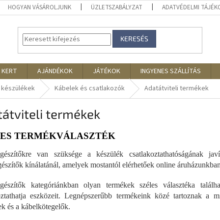
HOGYAN VÁSÁROLJUNK
ÜZLETSZABÁLYZAT
ADATVÉDELMI TÁJÉ
KERESÉS
 KERT
AJÁNDÉKOK
JÁTÉKOK
INGYENES SZÁLLÍTÁS
 készülékek
Kábelek és csatlakozók
Adatátviteli termékek
átviteli termékek
LES TERMÉKVÁLASZTÉK
egészítőkre van szüksége a készülék csatlakoztathatóságának j
gészítők kínálatánál, amelyek mostantól elérhetőek online áruházunkban
egészítők kategóriánkban olyan termékek széles választéka talál
koztathatja eszközeit. Legnépszerűbb termékeink közé tartozna
ek és a kábelkötegelők.