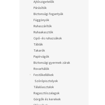
Ajtószigetelők
Párásítók
Biztonsági fogantyúk
Függönyök
Ruhaszárítók
Ruhaakasztók
Cipő- és ruhazsákok
Táblák
Takarók
Papírvágók
Biztonsági gyermek zárak
Rovarhálók
Festőkellékek
Szórópisztolyok
Tálalóasztalok
Ragasztószalagok
Görgők és kerekek