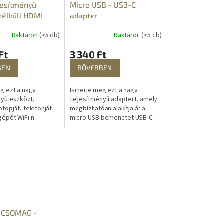
jesítményű
Micro USB - USB-C
nélküli HDMI
adapter
Raktáron
(>5 db)
Raktáron
(>5 db)
Ft
3 340 Ft
BEN
BŐVEBBEN
g ezt a nagy
Ismerje meg ezt a nagy
nyű eszközt,
teljesítményű adaptert, amely
ptopját, telefonját
megbízhatóan alakítja át a
gépét WiFi-n
micro USB bemenetet USB-C-
satlakoztathatja a
re. A micro USB -USB-C adapter
gy kivetítőhöz. Ezen
garantálja a szabványos kábel
.
által...
CSOMAG -