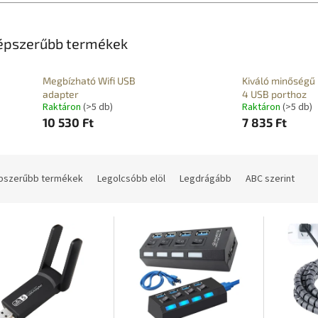
épszerűbb termékek
Megbízható Wifi USB
Kiváló minőségű
adapter
4 USB porthoz
Raktáron
(>5 db)
Raktáron
(>5 db)
10 530 Ft
7 835 Ft
pszerűbb termékek
Legolcsóbb elöl
Legdrágább
ABC szerint