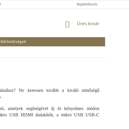
KOZTATÓ
SZÁLLÍTÁSI ÉS FIZETÉSI MÓDOK
Bejelentkezés
REKLAMÁCIÓK ÉS VISSZAKÜ
KOSÁR
Üres kosár
Elérhetőségek
avításához? Ne keressen tovább a kiváló minőségű
.
ható, amelyek segítségével új és kényelmes módon
k a mikro USB HDMI átalakítók, a mikro USB USB-C