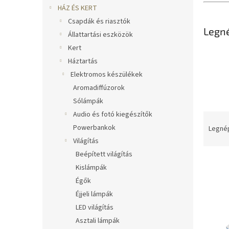
l
HÁZ ÉS KERT
Csapdák és riasztók
Legn
Állattartási eszközök
Kert
Háztartás
Elektromos készülékek
Aromadiffúzorok
Sólámpák
Audio és fotó kiegészítők
T
e
Powerbankok
Legné
r
Világítás
m
Beépített világítás
T
é
Kislámpák
e
k
Égők
r
e
m
Éjjeli lámpák
k
é
r
LED világítás
k
e
Asztali lámpák
e