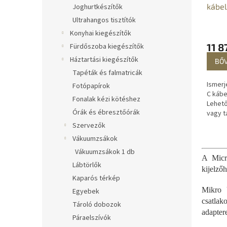
kábel
Joghurtkészítők
Ultrahangos tisztítók
Konyhai kiegészítők
11 8
Fürdőszoba kiegészítők
Háztartási kiegészítők
BŐ
Tapéták és falmatricák
Ismerj
Fotópapírok
C kábe
Fonalak kézi kötéshez
Lehető
Órák és ébresztőórák
vagy t
szabv
Szervezők
keresz
Vákuumzsákok
hez va
Vákuumzsákok 1 db
A Micr
Lábtörlők
kijelző
Kaparós térkép
Mikro 
Egyebek
csatlak
Tároló dobozok
adapter
Páraelszívók