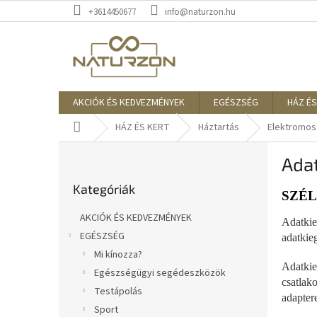
Ugrás
+3614450677
info@naturzon.hu
a
fő
tartalomhoz
AKCIÓK ÉS KEDVEZMÉNYEK
EGÉSZSÉG
HÁZ ÉS
Kezdőlap
HÁZ ÉS KERT
Háztartás
Elektromos
O
Adat
l
Kategóriák
d
Kategóriák
átugrása
a
SZÉ
l
AKCIÓK ÉS KEDVEZMÉNYEK
Adatki
s
EGÉSZSÉG
adatkie
ó
Mi kínozza?
p
Adatki
a
Egészségügyi segédeszközök
csatla
n
Testápolás
adapter
e
Sport