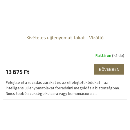
Kivételes ujjlenyomat-lakat - Vízálló
Raktáron
(>5 db)
BŐVEBBEN
13 675 Ft
Felejtse el a rozsdás zárakat és az elfelejtett kódokat – az
intelligens ujjlenyomat-lakat forradalmi megoldás a biztonságban.
Nincs többé szüksége kulcsra vagy kombinációra a...