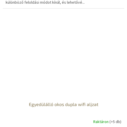
különböző feloldási módot kínál, és lehetővé...
Egyedülálló okos dupla wifi aljzat
Raktáron
(>5 db)