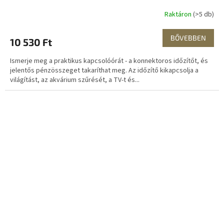
Raktáron
(>5 db)
BŐVEBBEN
10 530 Ft
Ismerje meg a praktikus kapcsolóórát - a konnektoros időzítőt, és
jelentős pénzösszeget takaríthat meg. Az időzítő kikapcsolja a
világítást, az akvárium szűrését, a TV-t és...