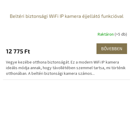
Beltéri biztonsági WiFi IP kamera éjjellátó funkcióval
Raktáron
(>5 db)
BŐVEBBEN
12 775 Ft
Vegye kezébe otthona biztonságát. Ez a modern WiFi IP kamera
ideális módja annak, hogy távollétében szemmel tartsa, mi történik
otthonában. A beltéri biztonsági kamera számos...