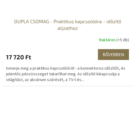
DUPLA CSOMAG - Praktikus kapcsolóóra - időzítő
aljzathoz
Raktáron
(>5 db)
BŐVEBBEN
17 720 Ft
Ismerje meg a praktikus kapcsolóórát - a konnektoros időzítőt, és
jelentős pénzösszeget takaríthat meg. Az időzítő kikapcsolja a
világítást, az akvárium szűrését, a TV-t és...