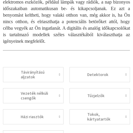
elektromos eszközök, például lámpák vagy rádiók, a nap bizonyos
időszakaiban automatikusan be- és kikapcsoljanak. Ez azt a
benyomást keltheti, hogy valaki otthon van, még akkor is, ha Ön
nincs otthon, és elriaszthatja a potenciális betörőket attól, hogy
célba vegyék az Ön ingatlanát. A digitális és analóg időkapcsolókat
is tartalmazó modellek széles választékából kiválaszthatja az
igényeinek megfelelőt.
Távirányítású
Detektorok
aljzatok
Vezeték nélküli
Tűzjelzők
csengők
Tokok,
Házi riasztók
kártyatartók