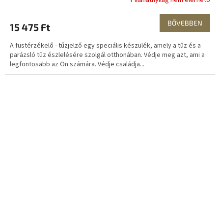
BŐVEBBEN
15 475 Ft
A füstérzékelő - tűzjelző egy speciális készülék, amely a tűz és a
parázsló tűz észlelésére szolgál otthonában. Védje meg azt, ami a
legfontosabb az Ön számára. Védje családja...