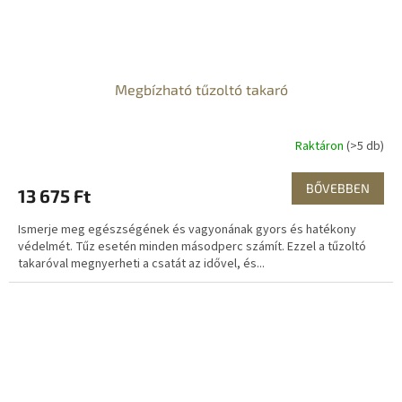
Megbízható tűzoltó takaró
Raktáron
(>5 db)
BŐVEBBEN
13 675 Ft
Ismerje meg egészségének és vagyonának gyors és hatékony
védelmét. Tűz esetén minden másodperc számít. Ezzel a tűzoltó
takaróval megnyerheti a csatát az idővel, és...