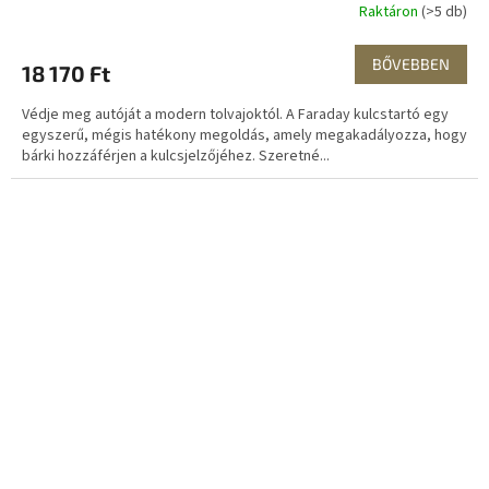
Raktáron
(>5 db)
BŐVEBBEN
18 170 Ft
Védje meg autóját a modern tolvajoktól. A Faraday kulcstartó egy
egyszerű, mégis hatékony megoldás, amely megakadályozza, hogy
bárki hozzáférjen a kulcsjelzőjéhez. Szeretné...