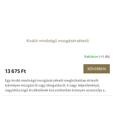
Kiváló minőségű mozgásérzékelő
Raktáron
(>5 db)
BŐVEBBEN
13 675 Ft
Egy kiváló minőségű mozgásérzékelő megbízhatóan értesíti
bármilyen mozgásról vagy látogatásról. A nagy teljesítményű,
nagylátószögű érzékelőnek köszönhetően könnyen azonosítja a...