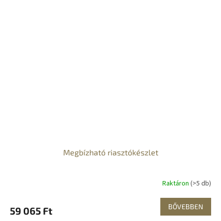
Megbízható riasztókészlet
Raktáron
(>5 db)
BŐVEBBEN
59 065 Ft