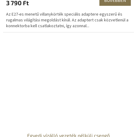
BŐVEBBEN
3 790 Ft
Az E27-es menetű villanykörték speciális adaptere egyszerű és
rugalmas világítási megoldást kínál. Az adaptert csak közvetlenül a
konnektorba kell csatlakoztatni, így azonnal...
Egyedi vízálló vezeték nélküli csengő