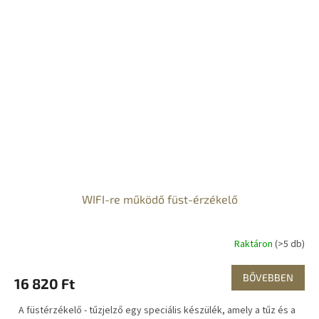
WIFI-re működő füst-érzékelő
Raktáron
(>5 db)
BŐVEBBEN
16 820 Ft
A füstérzékelő - tűzjelző egy speciális készülék, amely a tűz és a