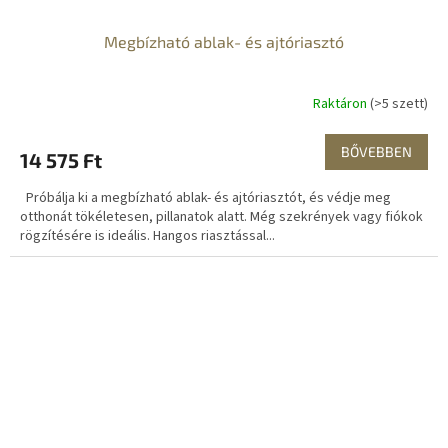
Megbízható ablak- és ajtóriasztó
Raktáron
(>5 szett)
BŐVEBBEN
14 575 Ft
Próbálja ki a megbízható ablak- és ajtóriasztót, és védje meg
otthonát tökéletesen, pillanatok alatt. Még szekrények vagy fiókok
rögzítésére is ideális. Hangos riasztással...