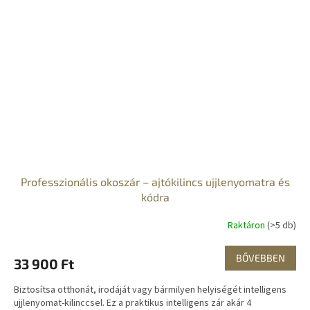
Professzionális okoszár – ajtókilincs ujjlenyomatra és
kódra
Raktáron
(>5 db)
BŐVEBBEN
33 900 Ft
Biztosítsa otthonát, irodáját vagy bármilyen helyiségét intelligens
ujjlenyomat-kilinccsel. Ez a praktikus intelligens zár akár 4