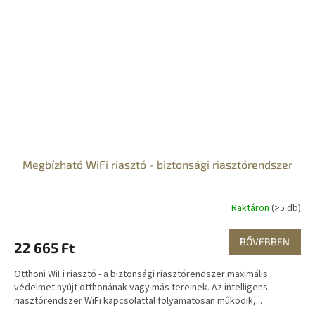
Megbízható WiFi riasztó - biztonsági riasztórendszer
Raktáron
(>5 db)
BŐVEBBEN
22 665 Ft
Otthoni WiFi riasztó - a biztonsági riasztórendszer maximális
védelmet nyújt otthonának vagy más tereinek. Az intelligens
riasztórendszer WiFi kapcsolattal folyamatosan működik,...