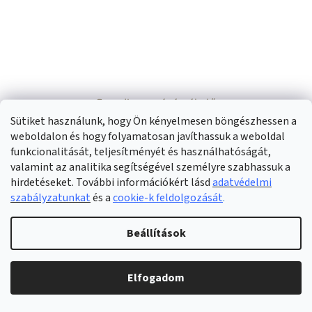
Egyedi mozgásérzékelő
Sütiket használunk, hogy Ön kényelmesen böngészhessen a
weboldalon és hogy folyamatosan javíthassuk a weboldal
Raktáron
(>5 db)
funkcionalitását, teljesítményét és használhatóságát,
valamint az analitika segítségével személyre szabhassuk a
BŐVEBBEN
hirdetéseket. További információkért lásd
adatvédelmi
12 775 Ft
szabályzatunkat
és a
cookie-k feldolgozását
.
A kiváló minőségű mozgásérzékelő megbízhatóan értesíti Önt
minden mozgásról vagy látogatóról. Nagy teljesítményű, széles
Beállítások
látószögű érzékelőjének köszönhetően játékosan képes...
Elfogadom