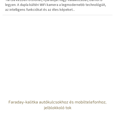
Tartsa kézben otthonát, nyaralóját vagy vállalkozását, bárhol is
legyen. A dupla kültéri WiFi kamera a legmodernebb technológiát,
az intelligens funkciókat és az éles képeket...
Faraday-kalitka autókulcsokhoz és mobiltelefonhoz,
jelblokkoló tok