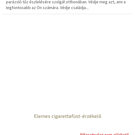
parázsló tűz észlelésére szolgál otthonában. Védje meg azt, ami a
legfontosabb az Ön számára. Védje családja...
Elemes cigarettafüst-érzékelő
Pillanatnyilag nem elérhető