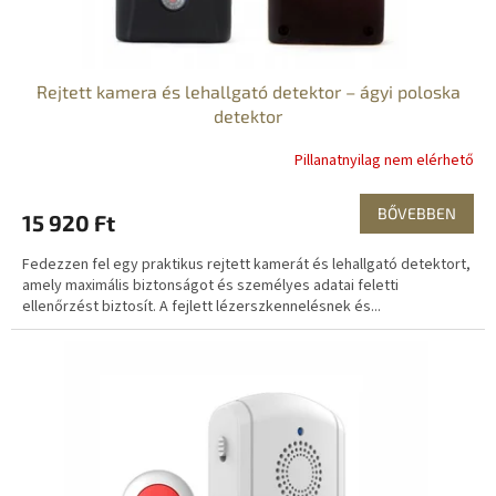
á
j
a
Rejtett kamera és lehallgató detektor – ágyi poloska
detektor
Pillanatnyilag nem elérhető
BŐVEBBEN
15 920 Ft
Fedezzen fel egy praktikus rejtett kamerát és lehallgató detektort,
amely maximális biztonságot és személyes adatai feletti
ellenőrzést biztosít. A fejlett lézerszkennelésnek és...