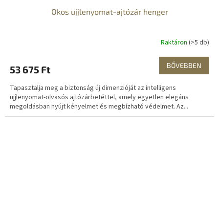
Okos ujjlenyomat-ajtózár henger
Raktáron
(>5 db)
BŐVEBBEN
53 675 Ft
Tapasztalja meg a biztonság új dimenzióját az intelligens
ujjlenyomat-olvasós ajtózárbetéttel, amely egyetlen elegáns
megoldásban nyújt kényelmet és megbízható védelmet. Az...