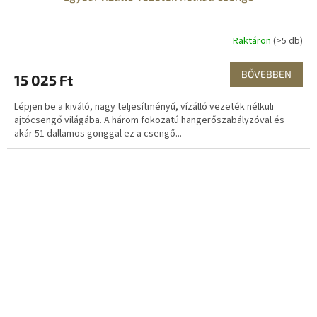
Raktáron
(>5 db)
BŐVEBBEN
15 025 Ft
Lépjen be a kiváló, nagy teljesítményű, vízálló vezeték nélküli
ajtócsengő világába. A három fokozatú hangerőszabályzóval és
akár 51 dallamos gonggal ez a csengő...