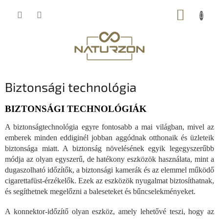
Ugrás
KOSÁR
a
fő
tartalomhoz
Biztonsági technológia
BIZTONSÁGI TECHNOLÓGIÁK
A biztonságtechnológia egyre fontosabb a mai világban, mivel az
emberek minden eddiginél jobban aggódnak otthonaik és üzleteik
biztonsága miatt. A biztonság növelésének egyik legegyszerűbb
módja az olyan egyszerű, de hatékony eszközök használata, mint a
dugaszolható időzítők, a biztonsági kamerák és az elemmel működő
cigarettafüst-érzékelők. Ezek az eszközök nyugalmat biztosíthatnak,
és segíthetnek megelőzni a baleseteket és bűncselekményeket.
A konnektor-időzítő olyan eszköz, amely lehetővé teszi, hogy az