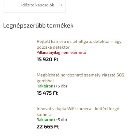
Időzítő kapcsolók
Legnépszerűbb termékek
Rejtett kamera és lehallgató detektor – ágyi
poloska detektor
Pillanatnyilag nem elérhető
15 920 Ft
Megbízható hordozható személyi riasztó SOS
gombbal
Raktáron
(>5 db)
15 475 Ft
Innovatív dupla WiFi kamera - kültéri forgó
kamera
Raktáron
(>5 db)
22 665 Ft