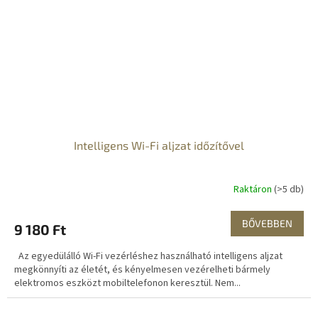
Intelligens Wi-Fi aljzat időzítővel
Raktáron
(>5 db)
BŐVEBBEN
9 180 Ft
Az egyedülálló Wi-Fi vezérléshez használható intelligens aljzat
megkönnyíti az életét, és kényelmesen vezérelheti bármely
elektromos eszközt mobiltelefonon keresztül. Nem...