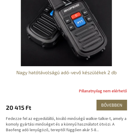
Nagy hatótávolságú adó-vevő készülékek 2 db
Pillanatnyilag nem elérhető
BŐVEBBEN
20 415 Ft
Fedezze fel az egyedülálló, kiváló minőségű walkie-talkie-t, amely a
komoly gyártási minőséget és a könnyű használatot ötvözi. A
Baofeng adó lenyűgöző, tereptől függően akár 5-8...