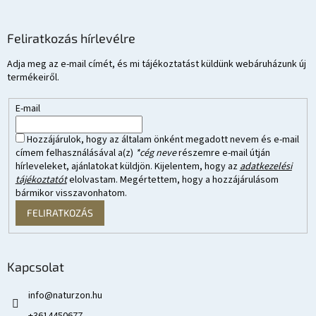
Feliratkozás hírlevélre
Adja meg az e-mail címét, és mi tájékoztatást küldünk webáruházunk új
termékeiről.
E-mail
Hozzájárulok, hogy az általam önként megadott nevem és e-mail
címem felhasználásával a(z)
*cég neve
részemre e-mail útján
hírleveleket, ajánlatokat küldjön. Kijelentem, hogy az
adatkezelési
tájékoztatót
elolvastam. Megértettem, hogy a hozzájárulásom
bármikor visszavonhatom.
FELIRATKOZÁS
Kapcsolat
info
@
naturzon.hu