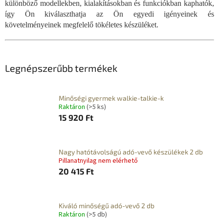
különböző modellekben, kialakításokban és funkciókban kaphatók,
így Ön kiválaszthatja az Ön egyedi igényeinek és
követelményeinek megfelelő tökéletes készüléket.
Legnépszerűbb termékek
Minőségi gyermek walkie-talkie-k
Raktáron
(>5 ks)
15 920 Ft
Nagy hatótávolságú adó-vevő készülékek 2 db
Pillanatnyilag nem elérhető
20 415 Ft
Kiváló minőségű adó-vevő 2 db
Raktáron
(>5 db)