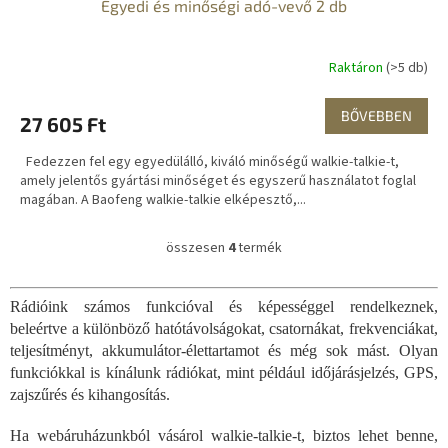
Egyedi és minőségi adó-vevő 2 db
Raktáron
(>5 db)
BŐVEBBEN
27 605 Ft
Fedezzen fel egy egyedülálló, kiváló minőségű walkie-talkie-t,
amely jelentős gyártási minőséget és egyszerű használatot foglal
magában. A Baofeng walkie-talkie elképesztő,...
összesen
4
termék
L
i
s
Rádióink számos funkcióval és képességgel rendelkeznek,
t
beleértve a különböző hatótávolságokat, csatornákat, frekvenciákat,
a
i
teljesítményt, akkumulátor-élettartamot és még sok mást. Olyan
r
funkciókkal is kínálunk rádiókat, mint például időjárásjelzés, GPS,
á
zajszűrés és kihangosítás.
n
y
Ha webáruházunkból vásárol walkie-talkie-t, biztos lehet benne,
í