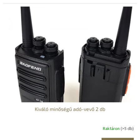
Kiváló minőségű adó-vevő 2 db
Raktáron
(>5 db)