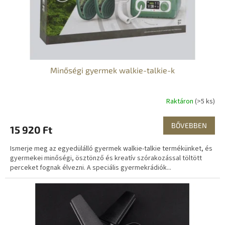
i
s
t
á
j
a
Minőségi gyermek walkie-talkie-k
Raktáron
(>5 ks)
BŐVEBBEN
15 920 Ft
Ismerje meg az egyedülálló gyermek walkie-talkie termékünket, és
gyermekei minőségi, ösztönző és kreatív szórakozással töltött
perceket fognak élvezni. A speciális gyermekrádiók...