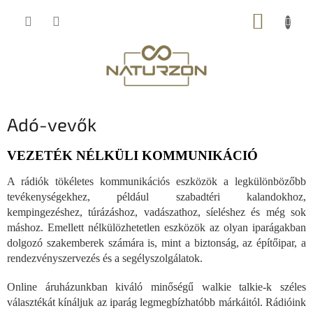
Ugrás
KOSÁR
a
fő
tartalomhoz
Adó-vevők
VEZETÉK NÉLKÜLI KOMMUNIKÁCIÓ
A rádiók tökéletes kommunikációs eszközök a legkülönbözőbb
tevékenységekhez, például szabadtéri kalandokhoz,
kempingezéshez, túrázáshoz, vadászathoz, síeléshez és még sok
máshoz. Emellett nélkülözhetetlen eszközök az olyan iparágakban
dolgozó szakemberek számára is, mint a biztonság, az építőipar, a
rendezvényszervezés és a segélyszolgálatok.
Online áruházunkban kiváló minőségű walkie talkie-k széles
választékát kínáljuk az iparág legmegbízhatóbb márkáitól. Rádióink