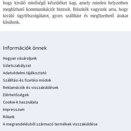
hogy kiváló minőségű készüléket kap, amely minden helyzetben
t
megbízható kommunikációt biztosít. Büszkék vagyunk arra, hogy
á
s
kiváló ügyfélszolgálatot, gyors szállítást és megfizethető árakat
e
kínálunk.
l
e
m
L
e
á
Információk önnek
i
b
l
Hogyan vásároljunk
é
Üzletszabályzat
c
Adatvédelmi tájékoztató
Szállítási és fizetési módok
Reklamációk és visszaküldések
Elérhetőségek
Cookie-k használata
Impresszum
Rólunk
A megrendelésből származó termékek visszaküldése