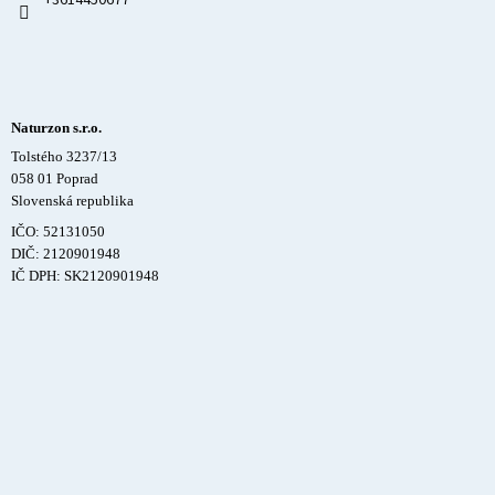
+3614450677
Naturzon s.r.o.
Tolstého 3237/13
058 01 Poprad
Slovenská republika
IČO: 52131050
DIČ: 2120901948
IČ DPH: SK2120901948